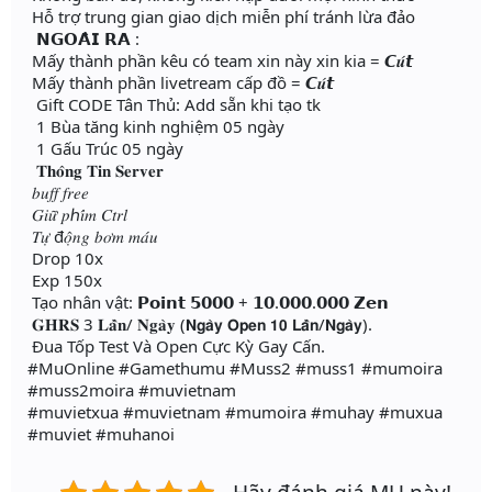
Hỗ trợ trung gian giao dịch miễn phí tránh lừa đảo
𝗡𝗚𝗢𝗔̀𝗜 𝗥𝗔 :
Mấy thành phần kêu có team xin này xin kia = 𝘾𝒖́𝙩
Mấy thành phần livetream cấp đồ = 𝘾𝒖́𝙩
Gift CODE Tân Thủ: Add sẵn khi tạo tk
1 Bùa tăng kinh nghiệm 05 ngày
1 Gấu Trúc 05 ngày
𝐓𝐡𝐨̂𝐧𝐠 𝐓𝐢𝐧 𝐒𝐞𝐫𝐯𝐞𝐫
𝑏𝑢𝑓𝑓 𝑓𝑟𝑒𝑒
𝐺𝑖𝑢̛̃ 𝑝ℎ𝑖́𝑚 𝐶𝑡𝑟𝑙
𝑇𝑢̛̣ đ𝑜̣̂𝑛𝑔 𝑏𝑜̛𝑚 𝑚𝑎́𝑢
Drop 10x
Exp 150x
Tạo nhân vật: 𝗣𝗼𝗶𝗻𝘁 𝟱𝟬𝟬𝟬 + 𝟭𝟬.𝟬𝟬𝟬.𝟬𝟬𝟬 𝗭𝗲𝗻
𝐆𝐇𝐑𝐒 3 𝐋𝐚̂̀𝐧/ 𝐍𝐠𝐚̀𝐲 (𝗡𝗴𝗮̀𝘆 𝗢𝗽𝗲𝗻 𝟭𝟬 𝗟𝗮̂̀𝗻/𝗡𝗴𝗮̀𝘆).
Đua Tốp Test Và Open Cực Kỳ Gay Cấn.
#MuOnline #Gamethumu #Muss2 #muss1 #mumoira
#muss2moira #muvietnam
#muvietxua #muvietnam #mumoira #muhay #muxua
#muviet #muhanoi