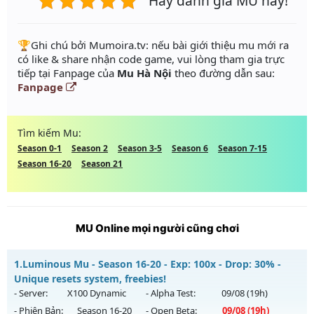
Hãy đánh giá MU này!
️🏆Ghi chú bởi Mumoira.tv: nếu bài giới thiệu mu mới ra
có like & share nhận code game, vui lòng tham gia trực
tiếp tại Fanpage của
Mu Hà Nội
theo đường dẫn sau:
Fanpage
Tìm kiếm Mu:
Season 0-1
Season 2
Season 3-5
Season 6
Season 7-15
Season 16-20
Season 21
MU Online mọi người cũng chơi
1.
Luminous Mu - Season 16-20 - Exp: 100x - Drop: 30% -
Unique resets system, freebies!
- Server:
X100 Dynamic
- Alpha Test:
09/08
(19h)
- Phiên Bản:
Season 16-20
- Open Beta:
09/08
(19h)