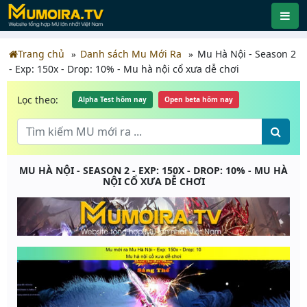
Trang chủ
Danh sách Mu Mới Ra
Mu Hà Nội - Season 2
- Exp: 150x - Drop: 10% - Mu hà nội cổ xưa dễ chơi
Lọc theo:
Alpha Test hôm nay
Open beta hôm nay
MU HÀ NỘI - SEASON 2 - EXP: 150X - DROP: 10% - MU HÀ
NỘI CỔ XƯA DỄ CHƠI