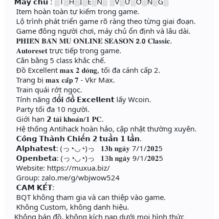
𝗠𝗮́𝘆 𝗰𝗵𝘂̉ : ░T░H░I░Ê░N░ ░V░Ư░Ơ░N░G░
Item hoàn toàn tự kiếm trong game.
Lộ trình phát triển game rõ ràng theo từng giai đoạn.
Game đông người chơi, máy chủ ổn định và lâu dài.
𝐏𝐇𝐈𝐄̂𝐍 𝐁𝐀̉𝐍 𝐌𝐔 𝐎𝐍𝐋𝐈𝐍𝐄 𝐒𝐄𝐀𝐒𝐎𝐍 𝟮.𝟬 𝐂𝐥𝐚𝐬𝐬𝐢𝐜.
𝐀𝐮𝐭𝐨𝐫𝐞𝐬𝐞𝐭 trực tiếp trong game.
Cân bằng 5 class khắc chế.
Đồ Excellent 𝐦𝐚𝐱 𝟐 𝐝𝐨̀𝐧𝐠, tối đa cánh cấp 2.
Trang bị 𝐦𝐚𝐱 𝐜𝐚̂́𝐩 𝟕 - Vkr Max.
Train quái rớt ngọc.
Tính năng đ𝗼̂̉𝗶 đ𝗼̂̀ 𝗘𝘅𝗰𝗲𝗹𝗹𝗲𝗻𝘁 lấy Wcoin.
Party tối đa 10 người.
Giới hạn 𝟮 𝐭𝐚̀𝐢 𝐤𝐡𝐨𝐚̉𝐧/𝟏 𝐏𝐂.
Hệ thống Antihack hoàn hảo, cập nhật thường xuyên.
𝗖𝗼̂𝗻𝗴 𝗧𝗵𝗮̀𝗻𝗵 𝗖𝗵𝗶𝗲̂́𝗻 𝟮 𝘁𝘂𝗮̂̀𝗻 𝟭 𝗹𝗮̂̀𝗻.
𝗔𝗹𝗽𝗵𝗮𝘁𝗲𝘀𝘁: (っ◔◡◔)っ 𝟏𝟑𝐡 𝐧𝐠𝐚̀𝐲 7/1/𝟐𝟎𝟐5
𝗢𝗽𝗲𝗻𝗯𝗲𝘁𝗮: (っ◔◡◔)っ 𝟏3𝐡 𝐧𝐠𝐚̀𝐲 9/1/𝟐𝟎𝟐5
Website: https://muxua.biz/
Group: zalo.me/g/wbjwow524
𝗖𝗔𝗠 𝗞𝗘̂́𝗧:
BQT không tham gia và can thiệp vào game.
Không Custom, không danh hiệu.
Không bán đồ, không kích nạp dưới mọi hình thức