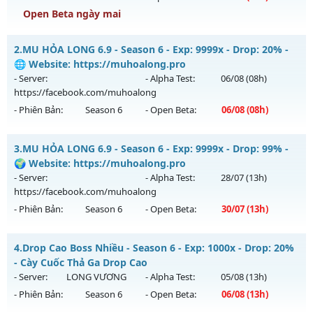
Open Beta ngày mai
Luminous Mu - Unique resets system, freebies!
2.
MU HỎA LONG 6.9 - Season 6 - Exp: 9999x - Drop: 20% -
Mu mới ra tháng 08 2026 - Mở máy chủ
X100 Dynamic
vào
🌐 Website: https://muhoalong.pro
19h ngày 09/08/2626
- Server:
- Alpha Test:
06/08
(08h)
https://facebook.com/muhoalong
Exp: 100x - Drop: 30%
- Phiên Bản:
Season 6
- Open Beta:
06/08
(08h)
Kiểu reset: Reset In Game
Thể loại: Mu Nguyên bản Webzen
MU HỎA LONG 6.9 - 🌐 Website: https://muhoalong.pro
3.
MU HỎA LONG 6.9 - Season 6 - Exp: 9999x - Drop: 99% -
Antihack: Yes
Mu mới ra tháng 08 2026 - Mở máy chủ
🌍 Website: https://muhoalong.pro
https://facebook.com/muhoalong
vào 08h ngày
- Server:
- Alpha Test:
28/07
(13h)
06/08/2626
https://facebook.com/muhoalong
- Phiên Bản:
Season 6
- Open Beta:
30/07
(13h)
Exp: 9999x - Drop: 20%
Kiểu reset: Non Reset
MU HỎA LONG 6.9 - 🌍 Website: https://muhoalong.pro
4.
Drop Cao Boss Nhiều - Season 6 - Exp: 1000x - Drop: 20%
Thể loại: Mu Nguyên bản Webzen
Mu mới ra tháng 07 2026 - Mở máy chủ
- Cày Cuốc Thả Ga Drop Cao
Antihack: XShield
https://facebook.com/muhoalong
vào 13h ngày
- Server:
LONG VƯƠNG
- Alpha Test:
05/08
(13h)
30/07/2626
- Phiên Bản:
Season 6
- Open Beta:
06/08
(13h)
Exp: 9999x - Drop: 99%