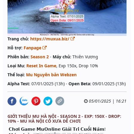
Trang chủ:
https://muxua.biz/
Hỗ trợ:
Fanpage
Phiên bản:
Season 2
-
Máy chủ:
Thiên Vương
Loại Mu:
Reset In Game
, Exp 150x, Drop 10%
Thể loại:
Mu Nguyên bản Webzen
Alpha Test:
07/01/2025 (13h) -
Open Beta:
09/01/2025 (13h)
05/01/2025 | 16:21
GIỚI THIỆU MU HÀ NỘI - SEASON 2 - EXP: 150X - DROP:
10% - MU HÀ NỘI CỔ XƯA DỄ CHƠI
𝗖𝗵𝗼̛𝗶 𝗚𝗮𝗺𝗲 𝗠𝘂𝗢𝗻𝗹𝗶𝗻𝗲 𝗚𝗶𝗮̉𝗶 𝗧𝗿𝗶́ 𝗖𝘂𝗼̂́𝗶 𝗡𝗮̆𝗺!