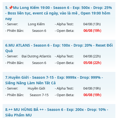
Drop Cao Boss Nhiều - Cày Cuốc Thả Ga Drop Cao
Kiểu reset: Non Reset
5.
📌Mu Long Kiếm 19:00 - Season 6 - Exp: 500x - Drop: 25%
Mu mới ra tháng 08 2026 - Mở máy chủ
LONG VƯƠNG
vào
- Boss liên tục, event cả ngày, vào là mê , Open 19:00 hôm
Thể loại: Mu Nguyên bản Webzen
13h ngày 06/08/2626
nay
Antihack: Xshiel
- Server:
Long Kiếm
- Alpha Test:
04/08
(13h)
Exp: 1000x - Drop: 20%
- Phiên Bản:
Season 6
- Open Beta:
06/08
(19h)
Kiểu reset: Reset In Game
Thể loại: Mu Nguyên bản Webzen
📌Mu Long Kiếm 19:00 - Boss liên tục, event cả ngày, vào là
6.
MU ATLANS - Season 6 - Exp: 100x - Drop: 20% - Reset Đổi
mê , Open 19:00 hôm nay
Antihack: GameGuard
Quà
Mu mới ra tháng 08 2026 - Mở máy chủ
Long Kiếm
vào 19h
- Server:
Đại Dương Atlantis
- Alpha Test:
04/08
(22h)
ngày 06/08/2626
- Phiên Bản:
Season 6
- Open Beta:
05/08
(22h)
Exp: 500x - Drop: 25%
MU ATLANS - Reset Đổi Quà
Kiểu reset: Reset In Game
7.
Huyền Giới - Season 7-15 - Exp: 9999x - Drop: 999% -
Mu mới ra tháng 08 2026 - Mở máy chủ
Đại Dương Atlantis
Siêng Năng Làm Nên Tất Cả
Thể loại: Mu Nguyên bản Webzen
vào 22h ngày 05/08/2626
- Server:
Huyền Giới
- Alpha Test:
04/08
(19h)
Antihack: VIP SHIELD
- Phiên Bản:
Season 7-15
- Open Beta:
06/08
(19h)
Exp: 100x - Drop: 20%
Kiểu reset: Reset In Game
Huyền Giới - Siêng Năng Làm Nên Tất Cả
8.
++ MU HÙNG BÁ ++ - Season 6 - Exp: 200x - Drop: 10% -
Thể loại: Mu Nguyên bản Webzen
Mu mới ra tháng 08 2026 - Mở máy chủ
Huyền Giới
vào 19h
Siêu Phẩm MU