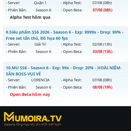
Antihack: Shark
ngày 06/08/2626
- Server:
Quận 1
- Alpha Test:
07/08
(08h)
- Phiên Bản:
Season 6
- Open Beta:
07/08
(08h)
Exp: 9999x - Drop: 999%
Alpha Test hôm qua
Kiểu reset: Reset In Game
Thể loại: Mu Custom thêm đồ mới
++ MU HÙNG BÁ ++ - Siêu Phẩm MU
9.
Siêu phẩm SS6 2026 - Season 6 - Exp: 9999x - Drop: 90% -
Antihack: Anti
Mu mới ra tháng 08 2026 - Mở máy chủ
Quận 1
vào 08h
Free set tân thủ, Đồ họa 60 fps
ngày 07/08/2626
- Server:
Giải Trí
- Alpha Test:
02/08
(13h)
- Phiên Bản:
Season 6
- Open Beta:
03/08
(13h)
Exp: 200x - Drop: 10%
Kiểu reset: Reset In Game
Siêu phẩm SS6 2026 - Free set tân thủ, Đồ họa 60 fps
10.
MU SS6 - Season 6 - Exp: 99x - Drop: 20% - HOÀI NIỆM-
Thể loại: Mu Nguyên bản Webzen
Mu mới ra tháng 08 2026 - Mở máy chủ
Giải Trí
vào 13h
SĂN BOSS-VUI VẺ
Antihack: Shark Shield
ngày 03/08/2626
- Server:
LORENCIA
- Alpha Test:
07/08
(08h)
- Phiên Bản:
Season 6
- Open Beta:
08/08
(19h)
Exp: 9999x - Drop: 90%
Open Beta hôm nay
Kiểu reset: Reset In Game
Thể loại: Mu Bán Đồ Full Trong Shop
MU SS6 - HOÀI NIỆM-SĂN BOSS-VUI VẺ
Antihack: Anti Phoenix
https://ktdb.net/
Mu mới ra tháng 08 2026 - Mở máy chủ
|
789club
|
Jun88
LORENCIA
vào 19h
|
bắn cá
ngày 08/08/2626
đổi thưởng
|
Xôi Lạc
TV
Exp: 99x - Drop: 20%
|
789club
|
789club
|
xoilactv
|
Link