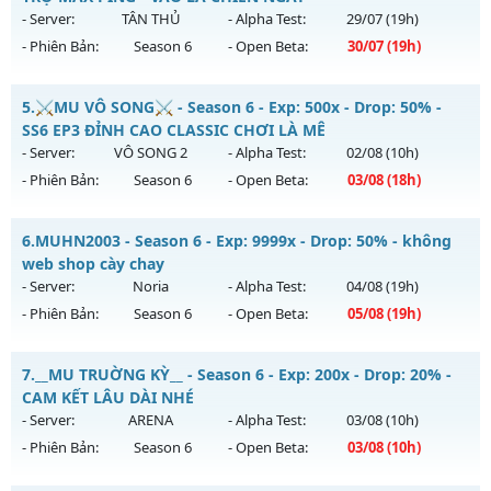
13h ngày 10/08/2626
- Server:
TÂN THỦ
- Alpha Test:
29/07
(19h)
- Phiên Bản:
Season 6
- Open Beta:
30/07
(19h)
Exp: 200x - Drop: 20%
Kiểu reset: Reset In Game
MU-GIAITRI.NET - HỖ TRỢ MAX PING - VÀO LÀ CHIẾN NGAY
5.
⚔️MU VÔ SONG⚔️ - Season 6 - Exp: 500x - Drop: 50% -
Thể loại: Mu Nguyên bản Webzen
Mu mới ra tháng 07 2026 - Mở máy chủ
TÂN THỦ
vào 19h
SS6 EP3 ĐỈNH CAO CLASSIC CHƠI LÀ MÊ
Antihack: GameGuard
ngày 30/07/2626
- Server:
VÔ SONG 2
- Alpha Test:
02/08
(10h)
- Phiên Bản:
Season 6
- Open Beta:
03/08
(18h)
Exp: 500x - Drop: 20%
Kiểu reset: Reset In Game
⚔️MU VÔ SONG⚔️ - SS6 EP3 ĐỈNH CAO CLASSIC CHƠI LÀ MÊ
6.
MUHN2003 - Season 6 - Exp: 9999x - Drop: 50% - không
Thể loại: Mu Nguyên bản Webzen
Mu mới ra tháng 08 2026 - Mở máy chủ
VÔ SONG 2
vào 18h
web shop cày chay
Antihack: FPS 60 - CHỐNG HACK 100%
ngày 03/08/2626
- Server:
Noria
- Alpha Test:
04/08
(19h)
- Phiên Bản:
Season 6
- Open Beta:
05/08
(19h)
Exp: 500x - Drop: 50%
Kiểu reset: Reset In Game
MUHN2003 - không web shop cày chay
7.
__MU TRUỜNG KỲ__ - Season 6 - Exp: 200x - Drop: 20% -
Thể loại: Mu Nguyên bản Webzen
Mu mới ra tháng 08 2026 - Mở máy chủ
Noria
vào 19h ngày
CAM KẾT LÂU DÀI NHÉ
Antihack: MU8X
05/08/2626
- Server:
ARENA
- Alpha Test:
03/08
(10h)
- Phiên Bản:
Season 6
- Open Beta:
03/08
(10h)
Exp: 9999x - Drop: 50%
Kiểu reset: Reset In Game