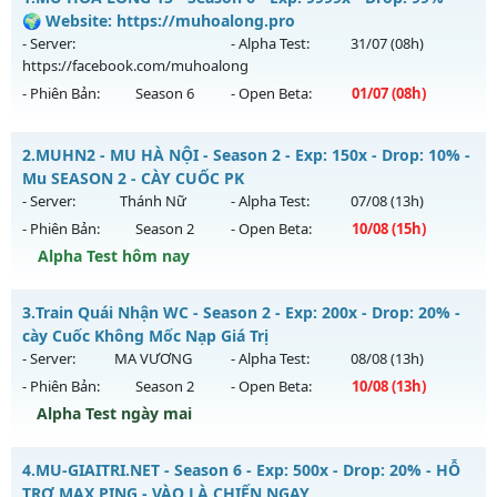
🌍 Website: https://muhoalong.pro
- Server:
- Alpha Test:
31/07
(08h)
https://facebook.com/muhoalong
- Phiên Bản:
Season 6
- Open Beta:
01/07
(08h)
MU HỎA LONG 15 - 🌍 Website: https://muhoalong.pro
2.
MUHN2 - MU HÀ NỘI - Season 2 - Exp: 150x - Drop: 10% -
Mu mới ra tháng 07 2026 - Mở máy chủ
Mu SEASON 2 - CÀY CUỐC PK
https://facebook.com/muhoalong
vào 08h ngày
- Server:
Thánh Nữ
- Alpha Test:
07/08
(13h)
01/07/2626
- Phiên Bản:
Season 2
- Open Beta:
10/08
(15h)
Exp: 9999x - Drop: 99%
Alpha Test hôm nay
Kiểu reset: Non Reset
MUHN2 - MU HÀ NỘI - Mu SEASON 2 - CÀY CUỐC PK
3.
Train Quái Nhận WC - Season 2 - Exp: 200x - Drop: 20% -
Thể loại: Mu Nguyên bản Webzen
Mu mới ra tháng 08 2026 - Mở máy chủ
Thánh Nữ
vào 15h
cày Cuốc Không Mốc Nạp Giá Trị
Antihack: Xshiel
ngày 10/08/2626
- Server:
MA VƯƠNG
- Alpha Test:
08/08
(13h)
- Phiên Bản:
Season 2
- Open Beta:
10/08
(13h)
Exp: 150x - Drop: 10%
Alpha Test ngày mai
Kiểu reset: Reset In Game
Thể loại: Mu Nguyên bản Webzen
Train Quái Nhận WC - cày Cuốc Không Mốc Nạp Giá Trị
4.
MU-GIAITRI.NET - Season 6 - Exp: 500x - Drop: 20% - HỖ
Antihack: IGMU.DEV
Mu mới ra tháng 08 2026 - Mở máy chủ
MA VƯƠNG
vào
TRỢ MAX PING - VÀO LÀ CHIẾN NGAY