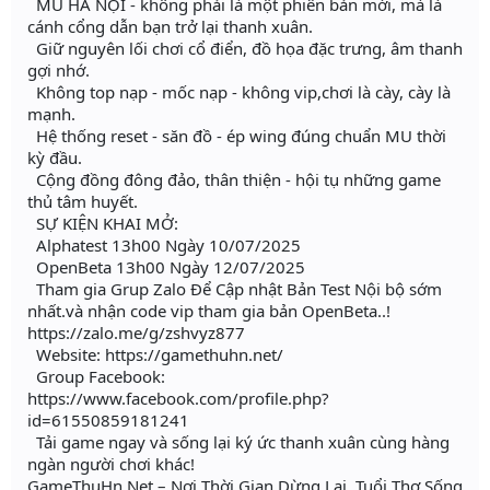
MU HÀ NỘI - không phải là một phiên bản mới, mà là
cánh cổng dẫn bạn trở lại thanh xuân.
Giữ nguyên lối chơi cổ điển, đồ họa đặc trưng, âm thanh
gợi nhớ.
Không top nạp - mốc nạp - không vip,chơi là cày, cày là
mạnh.
Hệ thống reset - săn đồ - ép wing đúng chuẩn MU thời
kỳ đầu.
Cộng đồng đông đảo, thân thiện - hội tụ những game
thủ tâm huyết.
SỰ KIỆN KHAI MỞ:
Alphatest 13h00 Ngày 10/07/2025
OpenBeta 13h00 Ngày 12/07/2025
Tham gia Grup Zalo Để Cập nhật Bản Test Nội bộ sớm
nhất.và nhận code vip tham gia bản OpenBeta..!
https://zalo.me/g/zshvyz877
Website: https://gamethuhn.net/
Group Facebook:
https://www.facebook.com/profile.php?
id=61550859181241
Tải game ngay và sống lại ký ức thanh xuân cùng hàng
ngàn người chơi khác!
GameThuHn.Net – Nơi Thời Gian Dừng Lại, Tuổi Thơ Sống