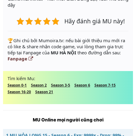
dậy
Hãy đánh giá MU này!
️🏆Ghi chú bởi Mumoira.tv: nếu bài giới thiệu mu mới ra
có like & share nhận code game, vui lòng tham gia trực
tiếp tại Fanpage của
MU HÀ NỘI
theo đường dẫn sau:
Fanpage
Tìm kiếm Mu:
Season 0-1
Season 2
Season 3-5
Season 6
Season 7-15
Season 16-20
Season 21
MU Online mọi người cũng chơi
1.
MU HỎA LONG 15 - Season 6 - Exp: 9999x - Drop: 99% -