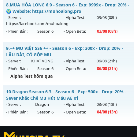
__MU TRUỜNG KỲ__ - CAM KẾT LÂU DÀI NHÉ
8.
MUA HỎA LONG 6.9 - Season 6 - Exp: 9999x - Drop: 20% -
Thể loại: Mu Nguyên bản Webzen
Mu mới ra tháng 08 2026 - Mở máy chủ
ARENA
vào 10h
🌍 Website: https://muhoalong.pro
Antihack: XSHield
ngày 03/08/2626
- Server:
- Alpha Test:
03/08
(08h)
https://facebook.com/muhoalong
Exp: 200x - Drop: 20%
- Phiên Bản:
Season 6
- Open Beta:
03/08
(08h)
Kiểu reset: Reset In Game
Thể loại: Mu Nguyên bản Webzen
MUA HỎA LONG 6.9 - 🌍 Website: https://muhoalong.pro
9.
++ MU VIỆT SS6 ++ - Season 6 - Exp: 300x - Drop: 20% -
Antihack: GoldShield
Mu mới ra tháng 08 2026 - Mở máy chủ
LÂU DÀI, CÓ GỘP MU
https://facebook.com/muhoalong
vào 08h ngày
- Server:
KHÁT VỌNG
- Alpha Test:
06/08
(21h)
03/08/2626
- Phiên Bản:
Season 6
- Open Beta:
06/08
(21h)
Exp: 9999x - Drop: 20%
Alpha Test hôm qua
Kiểu reset: Non Reset
++ MU VIỆT SS6 ++ - LÂU DÀI, CÓ GỘP MU
10.
Dragon Season 6.3 - Season 6 - Exp: 500x - Drop: 20% -
Thể loại: Mu Nguyên bản Webzen
Mu mới ra tháng 08 2026 - Mở máy chủ
KHÁT VỌNG
vào
Sever Khắc Chế Mu Hút Máu AE ơi
Antihack: XShield
21h ngày 06/08/2626
- Server:
Dragon
- Alpha Test:
03/08
(13h)
- Phiên Bản:
Season 6
- Open Beta:
04/08
(13h)
Exp: 300x - Drop: 20%
Kiểu reset: Reset In Game
Dragon Season 6.3 - Sever Khắc Chế Mu Hút Máu AE ơi
Thể loại: Mu Nguyên bản Webzen
https://ktdb.net/
Mu mới ra tháng 08 2026 - Mở máy chủ
|
789club
|
Jun88
Dragon
vào 13h
|
bắn cá