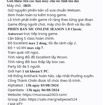
𝐆𝐢𝐨̛́𝐢 𝐭𝐡𝐢𝐞̣̂𝐮 đ𝐞̂́𝐧 𝐜𝐚́𝐜 𝐛𝐚̣𝐧 𝐦𝐚́𝐲 𝐜𝐡𝐮̉ 𝐨̂̉𝐧 đ𝐢̣𝐧𝐡 𝐥𝐚̂𝐮 𝐝𝐚̀𝐢
Máy chủ : 𝐈𝐑𝐈𝐒
Giữ nguyên phiên bản cổ xưa chuẩn Webzen.
Item hoàn toàn tự kiếm trong game.
Lộ trình phát triển game rõ ràng theo từng giai đoạn.
Game đông người chơi, máy chủ ổn định và lâu dài.
𝐏𝐇𝐈𝐄̂𝐍 𝐁𝐀̉𝐍 𝐌𝐔 𝐎𝐍𝐋𝐈𝐍𝐄 𝐒𝐄𝐀𝐒𝐎𝐍 𝟏.𝟖 𝐂𝐥𝐚𝐬𝐬𝐢𝐜.
𝐀𝐮𝐭𝐨𝐫𝐞𝐬𝐞𝐭 trực tiếp trong game.
Cân bằng 5 class hoàn chỉnh.
Đồ Excellent 𝐦𝐚𝐱 𝟐 𝐝𝐨̀𝐧𝐠, tối đa cánh cấp 2.
Đồ + vũ khí 𝐦𝐚𝐱 𝐜𝐚̂́𝐩 𝟕.
Train quái rớt ngọc.
Tính năng đổi đồ Excellent lấy Wcoin.
Tính năng đổi box thấp lấy box cao.
Party tối đa 5 người.
Giới hạn 𝟏 𝐭𝐚̀𝐢 𝐤𝐡𝐨𝐚̉𝐧/𝟏 𝐏𝐂.
Hệ thống Antihack hoàn hảo, cập nhật thường xuyên.
Công Thành Chiến được tổ chức theo lộ trình.
Alphatest : 𝟏𝟑𝐡 𝐧𝐠𝐚̀𝐲 𝟎𝟑/𝟎𝟖/𝟐𝟎𝟐𝟒
Openbeta : 𝟏𝟑𝐡 𝐧𝐠𝐚̀𝐲 𝟎𝟔/𝟎𝟖/𝟐𝟎𝟐𝟒
Website: https://mucoxua2003.com/
Group Zalo: https://zalo.me/g/wbjwow524
CAM KẾT: