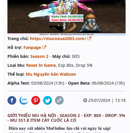
Trang chủ:
https://mucoxua2003.com/
Hỗ trợ:
Fanpage
Phiên bản:
Season 2
-
Máy chủ:
IRIS
Loại Mu:
Reset In Game
, Exp 80x, Drop 5%
Thể loại:
Mu Nguyên bản Webzen
Alpha Test:
03/08/2024 (13h) -
Open Beta:
06/08/2024 (13h)
25/07/2024 | 13:18
GIỚI THIỆU MU HÀ NỘI - SEASON 2 - EXP: 80X - DROP: 5%
- MU SS1.8 ITEM CÀY CUỐC LÀ CÓ
𝐇𝐢𝐞̣̂𝐧 𝐧𝐚𝐲 𝐫𝐚̂́𝐭 𝐧𝐡𝐢𝐞̂̀𝐮 𝐌𝐮𝐎𝐧𝐥𝐢𝐧𝐞 𝐥𝐚̣̂𝐮 𝐜𝐡𝐢̉ 𝐯𝐚̀𝐢 𝐧𝐠𝐚̀𝐲 𝐥𝐚̀ 𝐬𝐚̣̂𝐩!