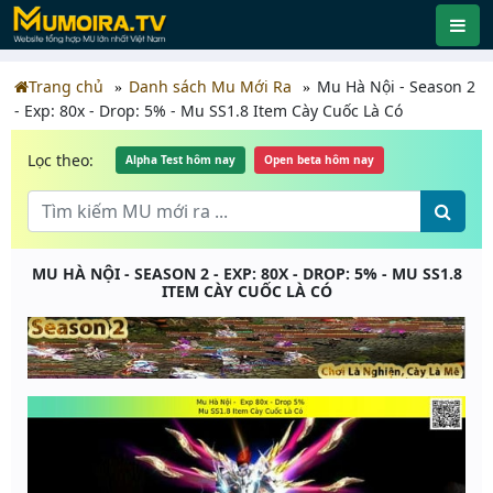
Trang chủ
Danh sách Mu Mới Ra
Mu Hà Nội - Season 2
- Exp: 80x - Drop: 5% - Mu SS1.8 Item Cày Cuốc Là Có
Lọc theo:
Alpha Test hôm nay
Open beta hôm nay
MU HÀ NỘI - SEASON 2 - EXP: 80X - DROP: 5% - MU SS1.8
ITEM CÀY CUỐC LÀ CÓ