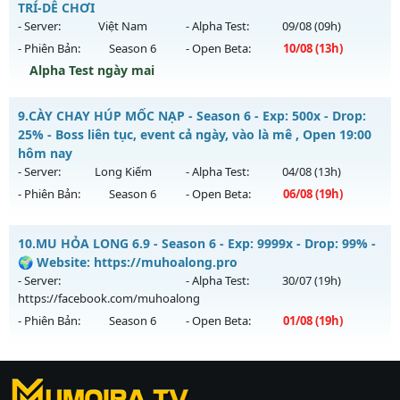
TRÍ-DỄ CHƠI
Mu mới ra tháng 08 2026 - Mở máy chủ
Thái Dương Clasic
- Server:
Việt Nam
- Alpha Test:
09/08
(09h)
vào 13h ngày 07/08/2626
- Phiên Bản:
Season 6
- Open Beta:
10/08
(13h)
Exp: 500x - Drop: 25%
Alpha Test ngày mai
Kiểu reset: Reset In Game
Mu Việt Nam - GIẢI TRÍ-DỄ CHƠI
9.
CÀY CHAY HÚP MỐC NẠP - Season 6 - Exp: 500x - Drop:
Thể loại: Mu Nguyên bản Webzen
Mu mới ra tháng 08 2026 - Mở máy chủ
Việt Nam
vào 13h
25% - Boss liên tục, event cả ngày, vào là mê , Open 19:00
Antihack: VIP SHIELD
ngày 10/08/2626
hôm nay
- Server:
Long Kiếm
- Alpha Test:
04/08
(13h)
Exp: 500x - Drop: 20%
- Phiên Bản:
Season 6
- Open Beta:
06/08
(19h)
Kiểu reset: Reset In Game
Thể loại: Mu Nguyên bản Webzen
CÀY CHAY HÚP MỐC NẠP - Boss liên tục, event cả ngày, vào
10.
MU HỎA LONG 6.9 - Season 6 - Exp: 9999x - Drop: 99% -
là mê , Open 19:00 hôm nay
Antihack: PRO
🌍 Website: https://muhoalong.pro
Mu mới ra tháng 08 2026 - Mở máy chủ
Long Kiếm
vào 19h
- Server:
- Alpha Test:
30/07
(19h)
ngày 06/08/2626
https://facebook.com/muhoalong
- Phiên Bản:
Season 6
- Open Beta:
01/08
(19h)
Exp: 500x - Drop: 25%
Kiểu reset: Reset In Game
MU HỎA LONG 6.9 - 🌍 Website: https://muhoalong.pro
Thể loại: Mu Nguyên bản Webzen
https://ktdb.net/
Mu mới ra tháng 08 2026 - Mở máy chủ
|
789club
|
Jun88
|
bắn cá