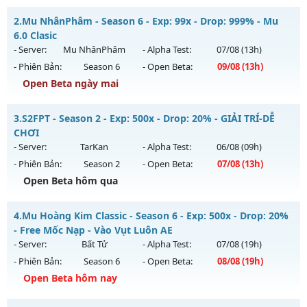
CUSTOM SEASON 6.15 - Đua Top thưởng lớn, Free Set
2.
Mu NhânPhâm - Season 6 - Exp: 99x - Drop: 999% - Mu
Mu mới ra tháng 08 2026 - Mở máy chủ
Quân Vương
vào
6.0 Clasic
13h ngày 05/08/2626
- Server:
Mu NhânPhâm
- Alpha Test:
07/08
(13h)
- Phiên Bản:
Season 6
- Open Beta:
09/08
(13h)
Exp: 9999x - Drop: 90%
Open Beta ngày mai
Kiểu reset: Reset In Game
Thể loại: Mu Bán Đồ Full Trong Shop
Mu NhânPhâm - Mu 6.0 Clasic
3.
S2FPT - Season 2 - Exp: 500x - Drop: 20% - GIẢI TRÍ-DỄ
Antihack: Phoenix Season 6.15
Mu mới ra tháng 08 2026 - Mở máy chủ
Mu NhânPhâm
vào
CHƠI
13h ngày 09/08/2626
- Server:
TarKan
- Alpha Test:
06/08
(09h)
- Phiên Bản:
Season 2
- Open Beta:
07/08
(13h)
Exp: 99x - Drop: 999%
Open Beta hôm qua
Kiểu reset: Reset In Game
Thể loại: Mu Nguyên bản Webzen
S2FPT - GIẢI TRÍ-DỄ CHƠI
4.
Mu Hoàng Kim Classic - Season 6 - Exp: 500x - Drop: 20%
Antihack: goldshield💥
Mu mới ra tháng 08 2026 - Mở máy chủ
TarKan
vào 13h
- Free Mốc Nạp - Vào Vụt Luôn AE
ngày 07/08/2626
- Server:
Bất Tử
- Alpha Test:
07/08
(19h)
- Phiên Bản:
Season 6
- Open Beta:
08/08
(19h)
Exp: 500x - Drop: 20%
Open Beta hôm nay
Kiểu reset: Reset In Game
Thể loại: Mu Nguyên bản Webzen
Mu Hoàng Kim Classic - Free Mốc Nạp - Vào Vụt Luôn AE