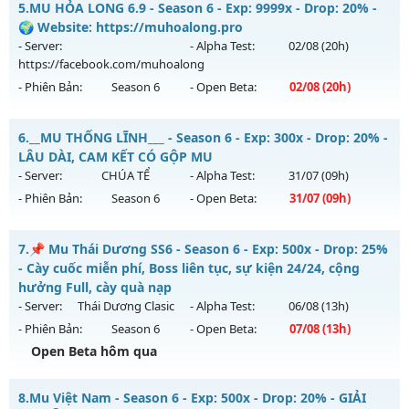
5.
MU HỎA LONG 6.9 - Season 6 - Exp: 9999x - Drop: 20% -
Antihack: PRO
Mu mới ra tháng 08 2026 - Mở máy chủ
Bất Tử
vào 19h
🌍 Website: https://muhoalong.pro
ngày 08/08/2626
- Server:
- Alpha Test:
02/08
(20h)
https://facebook.com/muhoalong
Exp: 500x - Drop: 20%
- Phiên Bản:
Season 6
- Open Beta:
02/08
(20h)
Kiểu reset: Reset In Game
Thể loại: Mu Nguyên bản Webzen
MU HỎA LONG 6.9 - 🌍 Website: https://muhoalong.pro
6.
__MU THỐNG LĨNH___ - Season 6 - Exp: 300x - Drop: 20% -
Antihack: X-Team
Mu mới ra tháng 08 2026 - Mở máy chủ
LÂU DÀI, CAM KẾT CÓ GỘP MU
https://facebook.com/muhoalong
vào 20h ngày
- Server:
CHÚA TỂ
- Alpha Test:
31/07
(09h)
02/08/2626
- Phiên Bản:
Season 6
- Open Beta:
31/07
(09h)
Exp: 9999x - Drop: 20%
__MU THỐNG LĨNH___ - LÂU DÀI, CAM KẾT CÓ GỘP MU
Kiểu reset: Non Reset
7.
📌 Mu Thái Dương SS6 - Season 6 - Exp: 500x - Drop: 25%
Mu mới ra tháng 07 2026 - Mở máy chủ
CHÚA TỂ
vào 09h
- Cày cuốc miễn phí, Boss liên tục, sự kiện 24/24, cộng
Thể loại: Mu Nguyên bản Webzen
ngày 31/07/2626
hưởng Full, cày quà nạp
Antihack: XShield
- Server:
Thái Dương Clasic
- Alpha Test:
06/08
(13h)
Exp: 300x - Drop: 20%
- Phiên Bản:
Season 6
- Open Beta:
07/08
(13h)
Kiểu reset: Reset In Game
Open Beta hôm qua
Thể loại: Mu Nguyên bản Webzen
📌 Mu Thái Dương SS6 - Cày cuốc miễn phí, Boss liên tục,
Antihack: UGK ANTIHACK
8.
Mu Việt Nam - Season 6 - Exp: 500x - Drop: 20% - GIẢI
sự kiện 24/24, cộng hưởng Full, cày quà nạp