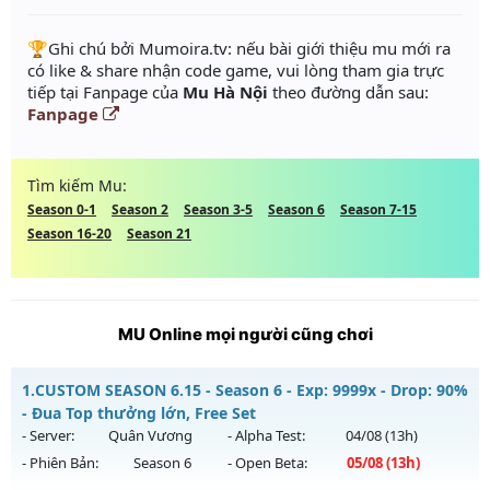
️🏆Ghi chú bởi Mumoira.tv: nếu bài giới thiệu mu mới ra
có like & share nhận code game, vui lòng tham gia trực
tiếp tại Fanpage của
Mu Hà Nội
theo đường dẫn sau:
Fanpage
Tìm kiếm Mu:
Season 0-1
Season 2
Season 3-5
Season 6
Season 7-15
Season 16-20
Season 21
MU Online mọi người cũng chơi
1.
CUSTOM SEASON 6.15 - Season 6 - Exp: 9999x - Drop: 90%
- Đua Top thưởng lớn, Free Set
- Server:
Quân Vương
- Alpha Test:
04/08
(13h)
- Phiên Bản:
Season 6
- Open Beta:
05/08
(13h)