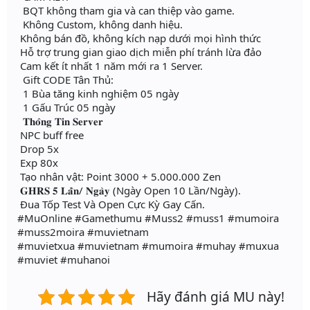
BQT không tham gia và can thiệp vào game.
Không Custom, không danh hiệu.
Không bán đồ, không kích nạp dưới mọi hình thức
Hỗ trợ trung gian giao dịch miễn phí tránh lừa đảo
Cam kết ít nhất 1 năm mới ra 1 Server.
Gift CODE Tân Thủ:
1 Bùa tăng kinh nghiệm 05 ngày
1 Gấu Trúc 05 ngày
𝐓𝐡𝐨̂𝐧𝐠 𝐓𝐢𝐧 𝐒𝐞𝐫𝐯𝐞𝐫
NPC buff free
Drop 5x
Exp 80x
Tạo nhân vật: Point 3000 + 5.000.000 Zen
𝐆𝐇𝐑𝐒 𝟓 𝐋𝐚̂̀𝐧/ 𝐍𝐠𝐚̀𝐲 (Ngày Open 10 Lần/Ngày).
Đua Tốp Test Và Open Cực Kỳ Gay Cấn.
#MuOnline #Gamethumu #Muss2 #muss1 #mumoira
#muss2moira #muvietnam
#muvietxua #muvietnam #mumoira #muhay #muxua
#muviet #muhanoi
Hãy đánh giá MU này!