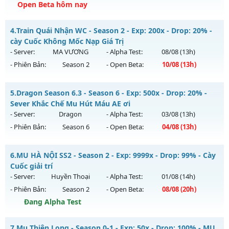
Open Beta hôm nay
Kiểu reset: Non Reset
Thể loại: Mu Nguyên bản Webzen
CÀY CHAY HÚP MỐC NẠP - Boss liên tục, event cả ngày, vào
4.
Train Quái Nhận WC - Season 2 - Exp: 200x - Drop: 20% -
là mê , Open 19:00 hôm nay
Antihack: XShield
cày Cuốc Không Mốc Nạp Giá Trị
Mu mới ra tháng 08 2026 - Mở máy chủ
Long Kiếm
vào 19h
- Server:
MA VƯƠNG
- Alpha Test:
08/08
(13h)
ngày 06/08/2626
- Phiên Bản:
Season 2
- Open Beta:
10/08
(13h)
Exp: 500x - Drop: 25%
Train Quái Nhận WC - cày Cuốc Không Mốc Nạp Giá Trị
Kiểu reset: Reset In Game
5.
Dragon Season 6.3 - Season 6 - Exp: 500x - Drop: 20% -
Mu mới ra tháng 08 2026 - Mở máy chủ
MA VƯƠNG
vào
Sever Khắc Chế Mu Hút Máu AE ơi
Thể loại: Mu Nguyên bản Webzen
13h ngày 10/08/2626
- Server:
Dragon
- Alpha Test:
03/08
(13h)
Antihack: VIP SHIELD
- Phiên Bản:
Season 6
- Open Beta:
04/08
(13h)
Exp: 200x - Drop: 20%
Kiểu reset: Reset In Game
Dragon Season 6.3 - Sever Khắc Chế Mu Hút Máu AE ơi
6.
MU HÀ NỘI SS2 - Season 2 - Exp: 9999x - Drop: 99% - Cày
Thể loại: Mu Nguyên bản Webzen
Mu mới ra tháng 08 2026 - Mở máy chủ
Dragon
vào 13h
Cuốc giải trí
Antihack: GameGuard
ngày 04/08/2626
- Server:
Huyền Thoại
- Alpha Test:
01/08
(14h)
- Phiên Bản:
Season 2
- Open Beta:
08/08
(20h)
Exp: 500x - Drop: 20%
Đang Alpha Test
Kiểu reset: Reset In Game
Thể loại: Mu Nguyên bản Webzen
MU HÀ NỘI SS2 - Cày Cuốc giải trí
7.
Mu Thiên Long - Season 0-1 - Exp: 50x - Drop: 100% - MU