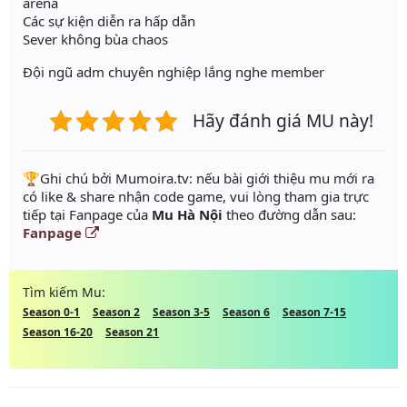
arena
Các sự kiện diễn ra hấp dẫn
Sever không bùa chaos
Đội ngũ adm chuyên nghiệp lắng nghe member
Hãy đánh giá MU này!
️🏆Ghi chú bởi Mumoira.tv: nếu bài giới thiệu mu mới ra
có like & share nhận code game, vui lòng tham gia trực
tiếp tại Fanpage của
Mu Hà Nội
theo đường dẫn sau:
Fanpage
Tìm kiếm Mu:
Season 0-1
Season 2
Season 3-5
Season 6
Season 7-15
Season 16-20
Season 21