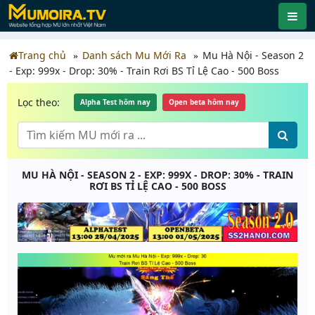
Trang chủ
Danh sách Mu Mới Ra
Mu Hà Nội - Season 2
- Exp: 999x - Drop: 30% - Train Rơi BS Tỉ Lệ Cao - 500 Boss
Lọc theo:
Alpha Test hôm nay
Open beta hôm nay
MU HÀ NỘI - SEASON 2 - EXP: 999X - DROP: 30% - TRAIN
RƠI BS TỈ LỆ CAO - 500 BOSS