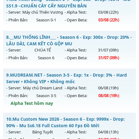
Antihack: Antihack
Mu mới ra tháng 08 2026 - Mở máy chủ
Huyền Thoại
vào
SS1.9 –CHUẨN CÀY CẤY NGUYÊN BẢN
20h ngày 08/08/2626
- Server:
Máy chủ Thiên Vương
- Alpha Test:
03/08
(22h)
- Phiên Bản:
Season 0-1
- Open Beta:
03/08
(22h)
Exp: 9999x - Drop: 99%
Kiểu reset: Reset In Game
Mu Thiên Long - MU SS1.9 –CHUẨN CÀY CẤY NGUYÊN BẢN
8.
__MU THỐNG LĨNH___ - Season 6 - Exp: 300x - Drop: 20% -
Thể loại: Mu Nguyên bản Webzen
Mu mới ra tháng 08 2026 - Mở máy chủ
Máy chủ Thiên
LÂU DÀI, CAM KẾT CÓ GỘP MU
Antihack: ugk
Vương
vào 22h ngày 03/08/2626
- Server:
CHÚA TỂ
- Alpha Test:
31/07
(09h)
- Phiên Bản:
Season 6
- Open Beta:
31/07
(09h)
Exp: 50x - Drop: 100%
Kiểu reset: Reset In Game
__MU THỐNG LĨNH___ - LÂU DÀI, CAM KẾT CÓ GỘP MU
9.
MUDREAM.NET - Season 3-5 - Exp: 1x - Drop: 3% - Hard
Thể loại: Mu Nguyên bản Webzen
Mu mới ra tháng 07 2026 - Mở máy chủ
CHÚA TỂ
vào 09h
Server • Không VIP • Không mốc
Antihack: Gameguard
ngày 31/07/2626
- Server:
Máy chủ Dream Land
- Alpha Test:
06/08
(19h)
- Phiên Bản:
Season 3-5
- Open Beta:
08/08
(19h)
Exp: 300x - Drop: 20%
Alpha Test hôm nay
Kiểu reset: Reset In Game
Thể loại: Mu Nguyên bản Webzen
MUDREAM.NET - Hard Server • Không VIP • Không mốc
10.
Mu Custom New 2026 - Season 6 - Exp: 9999x - Drop:
Antihack: UGK ANTIHACK
Mu mới ra tháng 08 2026 - Mở máy chủ
Máy chủ Dream
90% - Mu Ss6.18 Full Custom 60 Fps Đồ Mới
Land
vào 19h ngày 08/08/2626
- Server:
Băng Tuyết
- Alpha Test:
04/08
(13h)