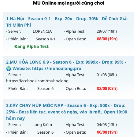
MU Online mọi người cũng chơi
1.
Hà Nội - Season 0-1 - Exp: 20x - Drop: 30% - Dễ Chơi Giải
Trí Miễn Phí
- Server:
LORENCIA
- Alpha Test:
29/07
(19h)
- Phiên Bản:
Season 0-1
- Open Beta:
08/08
(19h)
Đang Alpha Test
Hà Nội - Dễ Chơi Giải Trí Miễn Phí
2.
MU HỎA LONG 6.9 - Season 6 - Exp: 9999x - Drop: 99% -
Mu mới ra tháng 08 2026 - Mở máy chủ
LORENCIA
vào 19h
🌍 Website: https://muhoalong.pro
ngày 08/08/2626
- Server:
- Alpha Test:
01/08
(08h)
https://facebook.com/muhoalong
Exp: 20x - Drop: 30%
- Phiên Bản:
Season 6
- Open Beta:
02/08
(08h)
Kiểu reset: Reset In Game
Thể loại: Mu Nguyên bản Webzen
MU HỎA LONG 6.9 - 🌍 Website: https://muhoalong.pro
3.
CÀY CHAY HÚP MỐC NẠP - Season 6 - Exp: 500x - Drop:
Antihack: gold
Mu mới ra tháng 08 2026 - Mở máy chủ
25% - Boss liên tục, event cả ngày, vào là mê , Open 19:00
https://facebook.com/muhoalong
vào 08h ngày
hôm nay
02/08/2626
- Server:
Long Kiếm
- Alpha Test:
04/08
(13h)
- Phiên Bản:
Season 6
- Open Beta:
06/08
(19h)
Exp: 9999x - Drop: 99%