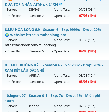
EXL mới
ĐUA TOP NHẬN ATM- pk 24/24💎
Thể loại: Mu Nguyên bản Webzen
Mu mới ra tháng 07 2026 - Mở máy chủ
MU-PKZ
vào 19h
- Server:
DEVIAS
- Alpha Test:
07/08
(08h)
Antihack: XShield
ngày 31/07/2626
- Phiên Bản:
Season 2
- Open Beta:
07/08
(19h)
Exp: 2000x - Drop: 200%
💥 MU HÀ NỘI 💥 - 💎 ĐUA TOP NHẬN ATM- pk 24/24💎
Kiểu reset: Reset In Game
8.
MU HỎA LONG 6.9 - Season 6 - Exp: 9999x - Drop: 20% -
Mu mới ra tháng 08 2026 - Mở máy chủ
DEVIAS
vào 19h
🌍 Website: https://muhoalong.pro
Thể loại: Mu Nguyên bản Webzen
ngày 07/08/2626
- Server:
- Alpha Test:
03/08
(19h)
Antihack: SuperAnti
https://facebook.com/muhoalong
Exp: 150x - Drop: 5%
- Phiên Bản:
Season 6
- Open Beta:
04/08
(19h)
Kiểu reset: Reset In Game
Thể loại: Mu Nguyên bản Webzen
MU HỎA LONG 6.9 - 🌍 Website: https://muhoalong.pro
9.
__MU TRUỜNG KỲ__ - Season 6 - Exp: 200x - Drop: 20% -
Antihack: BDCAM
Mu mới ra tháng 08 2026 - Mở máy chủ
CAM KẾT LÂU DÀI NHÉ
https://facebook.com/muhoalong
vào 19h ngày
- Server:
ARENA
- Alpha Test:
03/08
(10h)
04/08/2626
- Phiên Bản:
Season 6
- Open Beta:
03/08
(10h)
Exp: 9999x - Drop: 20%
__MU TRUỜNG KỲ__ - CAM KẾT LÂU DÀI NHÉ
Kiểu reset: Non Reset
10.
legend97 - Season 0-1 - Exp: 7x - Drop: 1% - Miễn phí
Mu mới ra tháng 08 2026 - Mở máy chủ
ARENA
vào 10h
100%
Thể loại: Mu Nguyên bản Webzen
ngày 03/08/2626
- Server:
legend
- Alpha Test:
07/08
(19h)
Antihack: XShield