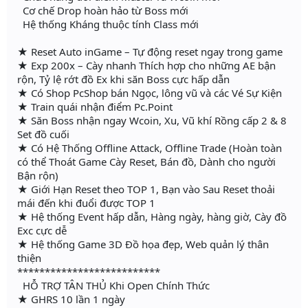
Cơ chế Drop hoàn hảo từ Boss mới
Hệ thống Kháng thuộc tính Class mới
★ Reset Auto inGame – Tự động reset ngay trong game
★ Exp 200x – Cày nhanh Thích hợp cho những AE bận
rộn, Tỷ lệ rớt đồ Ex khi săn Boss cực hấp dẫn
★ Có Shop PcShop bán Ngọc, lông vũ và các Vé Sự Kiện
★ Train quái nhận điểm Pc.Point
★ Săn Boss nhận ngay Wcoin, Xu, Vũ khí Rồng cấp 2 & 8
Set đồ cuối
★ Có Hệ Thống Offline Attack, Offline Trade (Hoàn toàn
có thể Thoát Game Cày Reset, Bán đồ, Dành cho người
Bận rộn)
★ Giới Hạn Reset theo TOP 1, Bạn vào Sau Reset thoải
mái đến khi đuổi được TOP 1
★ Hệ thống Event hấp dẫn, Hàng ngày, hàng giờ, Cày đồ
Exc cực dễ
★ Hệ thống Game 3D Đồ họa đẹp, Web quản lý thân
thiện
**************************
HỖ TRỢ TÂN THỦ Khi Open Chính Thức
★ GHRS 10 lần 1 ngày