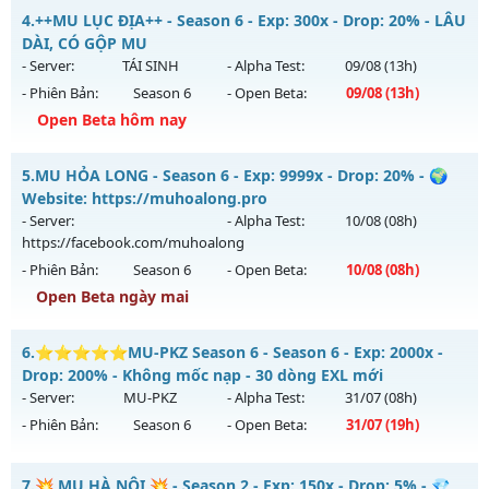
MU HỎA LONG 6.9 - 🌍 Website: https://muhoalong.pro
4.
++MU LỤC ĐỊA++ - Season 6 - Exp: 300x - Drop: 20% - LÂU
Thể loại: Mu Nguyên bản Webzen
Mu mới ra tháng 07 2026 - Mở máy chủ
DÀI, CÓ GỘP MU
Antihack: Xshiel
https://facebook.com/muhoalong
vào 13h ngày
- Server:
TÁI SINH
- Alpha Test:
09/08
(13h)
30/07/2626
- Phiên Bản:
Season 6
- Open Beta:
09/08
(13h)
Exp: 9999x - Drop: 99%
Open Beta hôm nay
Kiểu reset: Non Reset
++MU LỤC ĐỊA++ - LÂU DÀI, CÓ GỘP MU
5.
MU HỎA LONG - Season 6 - Exp: 9999x - Drop: 20% - 🌍
Thể loại: Mu Nguyên bản Webzen
Mu mới ra tháng 08 2026 - Mở máy chủ
TÁI SINH
vào 13h
Website: https://muhoalong.pro
Antihack: Xshiel
ngày 09/08/2626
- Server:
- Alpha Test:
10/08
(08h)
https://facebook.com/muhoalong
Exp: 300x - Drop: 20%
- Phiên Bản:
Season 6
- Open Beta:
10/08
(08h)
Kiểu reset: Reset In Game
Open Beta ngày mai
Thể loại: Mu Nguyên bản Webzen
MU HỎA LONG - 🌍 Website: https://muhoalong.pro
Antihack: GoldShield
6.
⭐⭐⭐⭐⭐MU-PKZ Season 6 - Season 6 - Exp: 2000x -
Mu mới ra tháng 08 2026 - Mở máy chủ
Drop: 200% - Không mốc nạp - 30 dòng EXL mới
https://facebook.com/muhoalong
vào 08h ngày
- Server:
MU-PKZ
- Alpha Test:
31/07
(08h)
10/08/2626
- Phiên Bản:
Season 6
- Open Beta:
31/07
(19h)
Exp: 9999x - Drop: 20%
⭐⭐⭐⭐⭐MU-PKZ Season 6 - Không mốc nạp - 30 dòng
Kiểu reset: Non Reset
7.
💥 MU HÀ NỘI 💥 - Season 2 - Exp: 150x - Drop: 5% - 💎