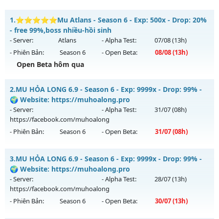
1.
⭐⭐⭐⭐⭐Mu Atlans - Season 6 - Exp: 500x - Drop: 20%
- free 99%,boss nhiều-hồi sinh
- Server:
Atlans
- Alpha Test:
07/08
(13h)
- Phiên Bản:
Season 6
- Open Beta:
08/08
(13h)
Open Beta hôm qua
⭐⭐⭐⭐⭐Mu Atlans - free 99%,boss nhiều-hồi sinh
2.
MU HỎA LONG 6.9 - Season 6 - Exp: 9999x - Drop: 99% -
Mu mới ra tháng 08 2026 - Mở máy chủ
Atlans
vào 13h
🌍 Website: https://muhoalong.pro
ngày 08/08/2626
- Server:
- Alpha Test:
31/07
(08h)
https://facebook.com/muhoalong
Exp: 500x - Drop: 20%
- Phiên Bản:
Season 6
- Open Beta:
31/07
(08h)
Kiểu reset: Reset In Game
Thể loại: Mu Nguyên bản Webzen
MU HỎA LONG 6.9 - 🌍 Website: https://muhoalong.pro
3.
MU HỎA LONG 6.9 - Season 6 - Exp: 9999x - Drop: 99% -
Antihack: chống hack 99%
Mu mới ra tháng 07 2026 - Mở máy chủ
🌍 Website: https://muhoalong.pro
https://facebook.com/muhoalong
vào 08h ngày
- Server:
- Alpha Test:
28/07
(13h)
31/07/2626
https://facebook.com/muhoalong
- Phiên Bản:
Season 6
- Open Beta:
30/07
(13h)
Exp: 9999x - Drop: 99%
Kiểu reset: Non Reset