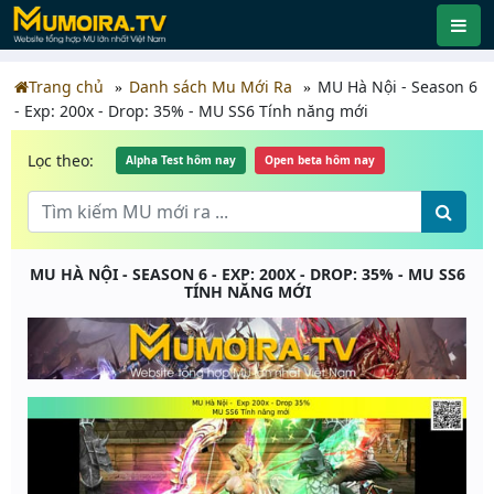
Trang chủ
Danh sách Mu Mới Ra
MU Hà Nội - Season 6
- Exp: 200x - Drop: 35% - MU SS6 Tính năng mới
Lọc theo:
Alpha Test hôm nay
Open beta hôm nay
MU HÀ NỘI - SEASON 6 - EXP: 200X - DROP: 35% - MU SS6
TÍNH NĂNG MỚI