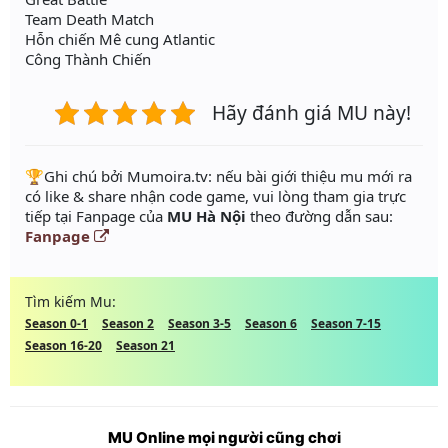
Team Death Match
Hỗn chiến Mê cung Atlantic
Công Thành Chiến
Hãy đánh giá MU này!
️🏆Ghi chú bởi Mumoira.tv: nếu bài giới thiệu mu mới ra
có like & share nhận code game, vui lòng tham gia trực
tiếp tại Fanpage của
MU Hà Nội
theo đường dẫn sau:
Fanpage
Tìm kiếm Mu:
Season 0-1
Season 2
Season 3-5
Season 6
Season 7-15
Season 16-20
Season 21
MU Online mọi người cũng chơi