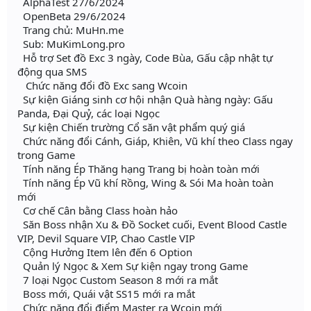
AlphaTest 27/6/2024
OpenBeta 29/6/2024
Trang chủ: MuHn.me
Sub: MuKimLong.pro
Hỗ trợ Set đồ Exc 3 ngày, Code Bùa, Gấu cập nhật tự
động qua SMS
Chức năng đổi đồ Exc sang Wcoin
Sự kiện Giáng sinh cơ hội nhận Quà hàng ngày: Gấu
Panda, Đại Quỷ, các loại Ngọc
Sự kiện Chiến trường Cổ săn vật phẩm quý giá
Chức năng đổi Cánh, Giáp, Khiên, Vũ khí theo Class ngay
trong Game
Tính năng Ép Thăng hạng Trang bị hoàn toàn mới
Tính năng Ép Vũ khí Rồng, Wing & Sói Ma hoàn toàn
mới
Cơ chế Cân bằng Class hoàn hảo
Săn Boss nhận Xu & Đồ Socket cuối, Event Blood Castle
VIP, Devil Square VIP, Chao Castle VIP
Cộng Hưởng Item lên đến 6 Option
Quản lý Ngọc & Xem Sự kiện ngay trong Game
7 loại Ngọc Custom Season 8 mới ra mắt
Boss mới, Quái vật SS15 mới ra mắt
Chức năng đổi điểm Master ra Wcoin mới