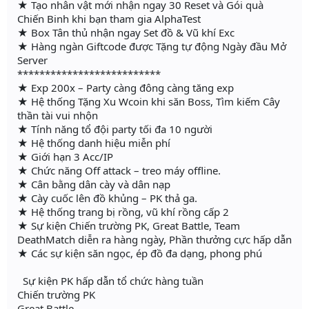
★ Tạo nhân vật mới nhận ngay 30 Reset và Gói quà
Chiến Binh khi bạn tham gia AlphaTest
★ Box Tân thủ nhận ngay Set đồ & Vũ khí Exc
★ Hàng ngàn Giftcode được Tặng tự động Ngày đầu Mở
Server
**************************
★ Exp 200x – Party càng đông càng tăng exp
★ Hệ thống Tặng Xu Wcoin khi săn Boss, Tìm kiếm Cây
thần tài vui nhộn
★ Tính năng tổ đội party tối đa 10 người
★ Hệ thống danh hiệu miễn phí
★ Giới hạn 3 Acc/IP
★ Chức năng Off attack – treo máy offline.
★ Cân bằng dân cày và dân nạp
★ Cày cuốc lên đồ khủng – PK thả ga.
★ Hệ thống trang bị rồng, vũ khí rồng cấp 2
★ Sự kiện Chiến trường PK, Great Battle, Team
DeathMatch diễn ra hàng ngày, Phần thưởng cực hấp dẫn
★ Các sự kiện săn ngọc, ép đồ đa dạng, phong phú
Sự kiện PK hấp dẫn tổ chức hàng tuần
Chiến trường PK
Great Battle