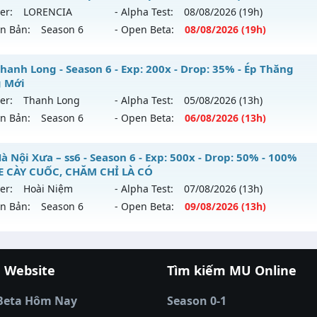
hể loại: Mu Nguyên bản Webzen
er:
LORENCIA
- Alpha Test:
08/08
/2026
(19h)
 mới ra tháng 08 2026 - Mở máy chủ
ANH HÙNG
vào 10h n
ên Bản:
Season 6
- Open Beta:
08/08
/2026
(19h)
tihack: chống hack 99%
p: 555x - Drop: 100%
U SS6 - HOÀI NIỆM-VUI VẺ
hanh Long - Season 6 - Exp: 200x - Drop: 35% - Ép Thăng
ểu reset: Reset In Game
 Mới
 mới ra tháng 08 2026 - Mở máy chủ
LORENCIA
vào 19h ng
ể loại: Mu Custom thêm đồ mới
er:
Thanh Long
- Alpha Test:
05/08
/2026
(13h)
ên Bản:
Season 6
- Open Beta:
06/08
/2026
(13h)
p: 99x - Drop: 20%
tihack: SPK
ểu reset: Non Reset
U Thanh Long - Ép Thăng Hạng Mới
 Nội Xưa – ss6 - Season 6 - Exp: 500x - Drop: 50% - 100%
hể loại: Mu Nguyên bản Webzen
 CÀY CUỐC, CHĂM CHỈ LÀ CÓ
 mới ra tháng 08 2026 - Mở máy chủ
Thanh Long
vào 13h 
er:
Hoài Niệm
- Alpha Test:
07/08
/2026
(13h)
tihack: OK
ên Bản:
Season 6
- Open Beta:
09/08
/2026
(13h)
p: 200x - Drop: 35%
ểu reset: Reset In Game
U Hà Nội Xưa – ss6 - 100% GAME CÀY CUỐC, CHĂM CHỈ LÀ 
ể loại: Mu Custom thêm đồ mới
 Website
Tìm kiếm MU Online
 mới ra tháng 08 2026 - Mở máy chủ
Hoài Niệm
vào 13h n
cá đổi thưởng
|
Xôi Lạc TV
|
789club
|
789club
tihack: CheatGuard
á banh Thapcamtv
|
RR88
|
xem bóng đá
|
xem b
p: 500x - Drop: 50%
Beta Hôm Nay
Season 0-1
 bóng đá trực tiếp
|
colatv trực tiếp bóng đá
|
cola