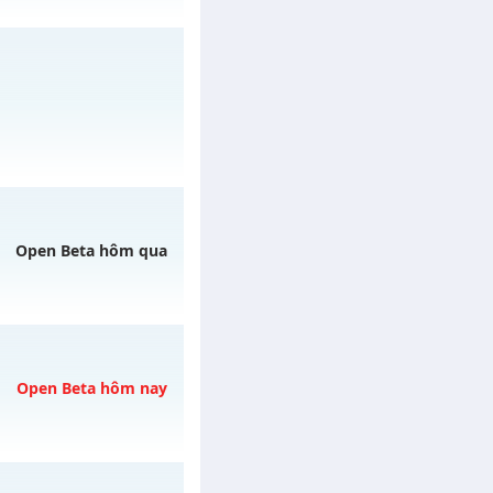
07/08/2626
/muhoalong
vào 08h
Open Beta hôm qua
08/08/2626
Open Beta hôm nay