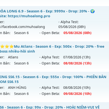
9999x - Drop: 99%
 MU HÀ NỘI 💥 - 💎 ĐUA TOP NHẬN ATM- pk 24/24💎
ỎA LONG 6.9 - Season 6 - Exp: 9999x - Drop: 20% - 🌍
reset: Non Reset
ite: https://muhoalong.pro
 mới ra tháng 08 2026 - Mở máy chủ
DEVIAS
vào 19h ngày 
loại: Mu Nguyên bản Webzen
er:
- Alpha Test:
://facebook.com/muhoalong
05/08
/2026
(08h)
p: 150x - Drop: 5%
ack: Xshiel
ên Bản:
Season 6
- Open Beta:
05/08
/2026
(08h)
ểu reset: Reset In Game
hể loại: Mu Nguyên bản Webzen
ỎA LONG 6.9 - 🌍 Website: https://muhoalong.pro
⭐Mu Atlans - Season 6 - Exp: 500x - Drop: 20% - free
boss nhiều-hồi sinh
ntihack: BDCAM
ới ra tháng 08 2026 - Mở máy chủ
https://facebook.com
er:
Atlans
- Alpha Test:
07/08
/2026
(13h)
 05/08/2626
ên Bản:
Season 6
- Open Beta:
08/08
/2026
(13h)
9999x - Drop: 20%
⭐⭐⭐⭐Mu Atlans - free 99%,boss nhiều-hồi sinh
ING SS6.15 - Season 6 - Exp: 555x - Drop: 100% - PHIÊN BẢN
reset: Non Reset
OM SS6.15
 mới ra tháng 08 2026 - Mở máy chủ
Atlans
vào 13h ngày 
loại: Mu Nguyên bản Webzen
er:
ANH HÙNG
- Alpha Test:
08/08
/2026
(10h)
ên Bản:
Season 6
- Open Beta:
09/08
/2026
(10h)
p: 500x - Drop: 20%
ack: XShield
ểu reset: Reset In Game
U KING SS6.15 - PHIÊN BẢN CUSTOM SS6.15
S6 - Season 6 - Exp: 99x - Drop: 20% - HOÀI NIỆM-VUI VẺ