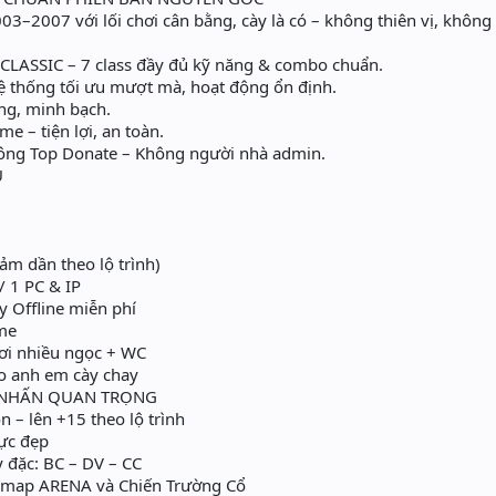
03–2007 với lối chơi cân bằng, cày là có – không thiên vị, không 
 CLASSIC – 7 class đầy đủ kỹ năng & combo chuẩn.
hệ thống tối ưu mượt mà, hoạt động ổn định.
àng, minh bạch.
 – tiện lợi, an toàn.
ng Top Donate – Không người nhà admin.
Ủ
ảm dần theo lộ trình)
/ 1 PC & IP
y Offline miễn phí
me
i nhiều ngọc + WC
 anh em cày chay
 NHẤN QUAN TRỌNG
n – lên +15 theo lộ trình
ực đẹp
 đặc: BC – DV – CC
i map ARENA và Chiến Trường Cổ