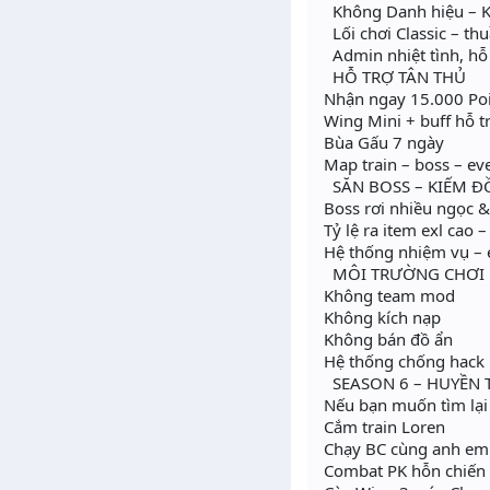
Không Danh hiệu – K
Lối chơi Classic – t
Admin nhiệt tình, hỗ
HỖ TRỢ TÂN THỦ
Nhận ngay 15.000 Poin
Wing Mini + buff hỗ t
Bùa Gấu 7 ngày
Map train – boss – ev
SĂN BOSS – KIẾM Đ
Boss rơi nhiều ngọc 
Tỷ lệ ra item exl cao 
Hệ thống nhiệm vụ – 
MÔI TRƯỜNG CHƠI
Không team mod
Không kích nạp
Không bán đồ ẩn
Hệ thống chống hack 
SEASON 6 – HUYỀN 
Nếu bạn muốn tìm lại
Cắm train Loren
Chạy BC cùng anh em
Combat PK hỗn chiến 