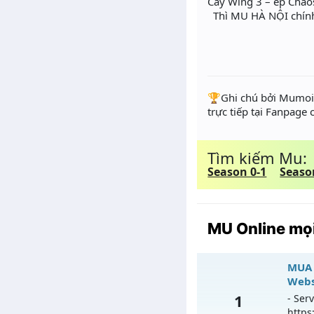
Cày Wing 3 – ép Chao
Thì MU HÀ NỘI chính 
️🏆Ghi chú bởi Mumoir
trực tiếp tại Fanpage
Tìm kiếm Mu:
Season 0-1
Seaso
MU Online mọi
MUA 
Webs
1
- Serv
https