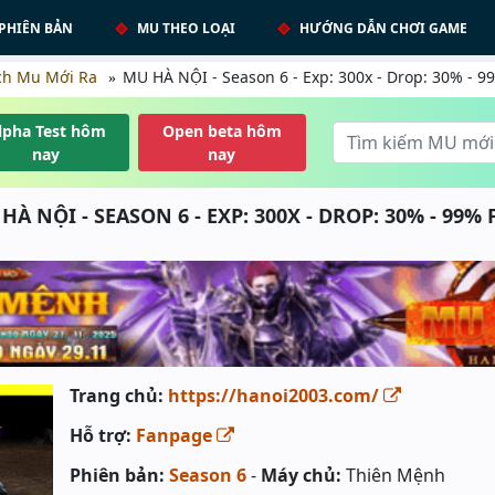
PHIÊN BẢN
MU THEO LOẠI
HƯỚNG DẪN CHƠI GAME
ch Mu Mới Ra
MU HÀ NỘI - Season 6 - Exp: 300x - Drop: 30% - 9
lpha Test hôm
Open beta hôm
nay
nay
HÀ NỘI - SEASON 6 - EXP: 300X - DROP: 30% - 99% 
Trang chủ:
https://hanoi2003.com/
Hỗ trợ:
Fanpage
Phiên bản:
Season 6
-
Máy chủ:
Thiên Mệnh