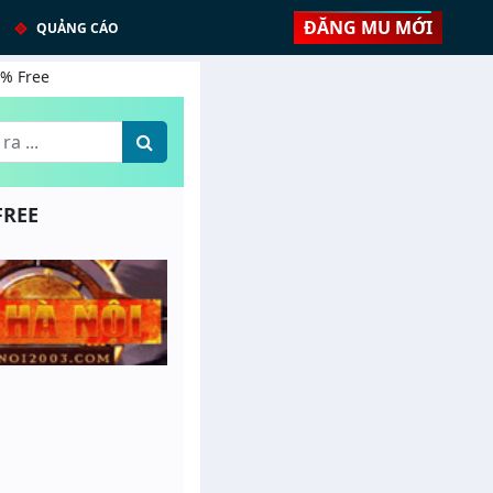
ĐĂNG MU MỚI
QUẢNG CÁO
9% Free
FREE