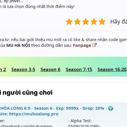
s, ép Jewel…
là lựa chọn đúng nhất thời điểm này!
Hãy đ
a.tv: nếu bài giới thiệu mu mới ra có like & share nhận code gam
 của
MU HÀ NỘI
theo đường dẫn sau:
Fanpage
n 2
Season 3-5
Season 6
Season 7-15
Season 16-20
 người cũng chơi
HỎA LONG 6.9 - Season 6 - Exp: 9999x - Drop: 20% - 🌍
ite: https://muhoalong.pro
er:
- Alpha Test:
://facebook.com/muhoalong
03/08
/2026
(08h)