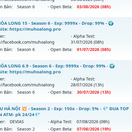
ên Bản:
Season 6
- Open Beta:
03/08
/2026
(08h)
HỎA LONG 6.9 - 🌍 Website: https://muhoalong.pro
ỎA LONG 15 - Season 6 - Exp: 9999x - Drop: 99% - 🌍
ite: https://muhoalong.pro
ới ra tháng 08 2026 - Mở máy chủ
https://facebook.com
er:
- Alpha Test:
 03/08/2626
://facebook.com/muhoalong
31/07
/2026
(08h)
ên Bản:
Season 6
- Open Beta:
01/07
/2026
(08h)
9999x - Drop: 20%
reset: Non Reset
ỎA LONG 15 - 🌍 Website: https://muhoalong.pro
ỎA LONG 6.9 - Season 6 - Exp: 9999x - Drop: 99% - 🌍
loại: Mu Nguyên bản Webzen
ite: https://muhoalong.pro
ới ra tháng 07 2026 - Mở máy chủ
https://facebook.com
er:
- Alpha Test:
ack: XShield
 01/07/2626
://facebook.com/muhoalong
28/07
/2026
(13h)
ên Bản:
Season 6
- Open Beta:
30/07
/2026
(13h)
9999x - Drop: 99%
reset: Non Reset
ỎA LONG 6.9 - 🌍 Website: https://muhoalong.pro
U HÀ NỘI 💥 - Season 2 - Exp: 150x - Drop: 5% - 💎 ĐUA TOP
loại: Mu Nguyên bản Webzen
 ATM- pk 24/24💎
ới ra tháng 07 2026 - Mở máy chủ
https://facebook.com
er:
DEVIAS
- Alpha Test:
07/08
/2026
(08h)
ack: Xshiel
 30/07/2626
ên Bản:
Season 2
- Open Beta:
07/08
/2026
(19h)