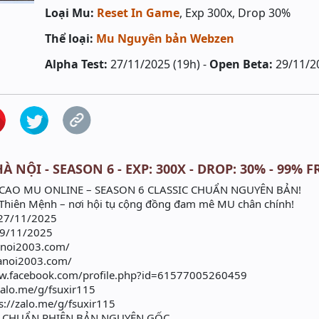
Loại Mu:
Reset In Game
, Exp 300x, Drop 30%
Thể loại:
Mu Nguyên bản Webzen
Alpha Test:
27/11/2025 (19h) -
Open Beta:
29/11/2
 NỘI - SEASON 6 - EXP: 300X - DROP: 30% - 99% F
 CAO MU ONLINE – SEASON 6 CLASSIC CHUẨN NGUYÊN BẢN!
Thiên Mệnh – nơi hội tụ cộng đồng đam mê MU chân chính!
27/11/2025
29/11/2025
anoi2003.com/
anoi2003.com/
w.facebook.com/profile.php?id=61577005260459
zalo.me/g/fsuxir115
ps://zalo.me/g/fsuxir115
– CHUẨN PHIÊN BẢN NGUYÊN GỐC