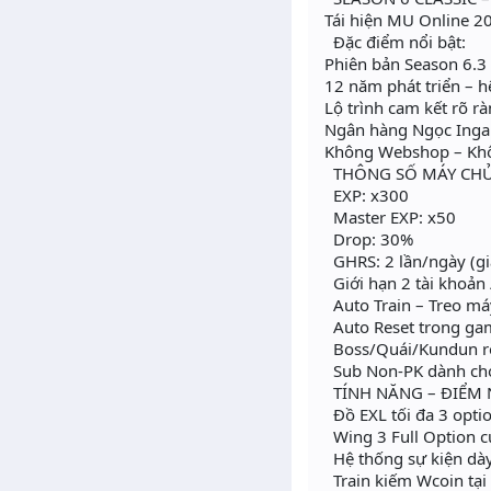
Tái hiện MU Online 20
Đặc điểm nổi bật:
Phiên bản Season 6.3
12 năm phát triển – 
Lộ trình cam kết rõ r
Ngân hàng Ngọc Ingame
Không Webshop – Khô
THÔNG SỐ MÁY CH
EXP: x300
Master EXP: x50
Drop: 30%
GHRS: 2 lần/ngày (gi
Giới hạn 2 tài khoản 
Auto Train – Treo má
Auto Reset trong ga
Boss/Quái/Kundun rơ
Sub Non-PK dành cho
TÍNH NĂNG – ĐIỂM
Đồ EXL tối đa 3 optio
Wing 3 Full Option c
Hệ thống sự kiện dày
Train kiếm Wcoin tạ