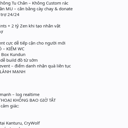
hông Tu Chân – Không Custom rác
huần MU – cân bằng cày chay & donate
 trợ 24/24
ts + 2 tỷ Zen khi tạo nhân vật
rợ
ent cực dễ tiếp cận cho người mới
Ồ – KIẾM WC
& Box Kundun
– dễ build đồ từ sớm
event – điểm danh nhận quà liên tục
 LÀNH MẠNH
mạnh – log realtime
THOẠI KHÔNG BAO GIỜ TẮT
 cảm giác:
tại Kanturu, CryWolf