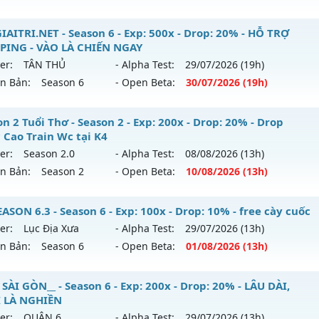
reset: Reset In Game
ỎA LONG 6.9 - 🌍 Website: https://muhoalong.pro
IAITRI.NET - Season 6 - Exp: 500x - Drop: 20% - HỖ TRỢ
loại: Mu Nguyên bản Webzen
PING - VÀO LÀ CHIẾN NGAY
ới ra tháng 07 2026 - Mở máy chủ
https://facebook.com
er:
TÂN THỦ
- Alpha Test:
29/07
/2026
(19h)
hack: KHÔNG THỂ HACK
 31/07/2626
ên Bản:
Season 6
- Open Beta:
30/07
/2026
(19h)
9999x - Drop: 99%
U-GIAITRI.NET - HỖ TRỢ MAX PING - VÀO LÀ CHIẾN NGAY
n 2 Tuổi Thơ - Season 2 - Exp: 200x - Drop: 20% - Drop
reset: Non Reset
 Cao Train Wc tại K4
 mới ra tháng 07 2026 - Mở máy chủ
TÂN THỦ
vào 19h ngà
loại: Mu Nguyên bản Webzen
er:
Season 2.0
- Alpha Test:
08/08
/2026
(13h)
ên Bản:
Season 2
- Open Beta:
10/08
/2026
(13h)
p: 500x - Drop: 20%
ack: Xshiel
ểu reset: Reset In Game
ason 2 Tuổi Thơ - Drop Ngọc Cao Train Wc tại K4
SON 6.3 - Season 6 - Exp: 100x - Drop: 10% - free cày cuốc
hể loại: Mu Nguyên bản Webzen
er:
Lục Địa Xưa
- Alpha Test:
29/07
/2026
(13h)
 mới ra tháng 08 2026 - Mở máy chủ
Season 2.0
vào 13h n
ên Bản:
Season 6
- Open Beta:
01/08
/2026
(13h)
ntihack: FPS 60 - CHỐNG HACK 100%
p: 200x - Drop: 20%
SEASON 6.3 - free cày cuốc
SÀI GÒN__ - Season 6 - Exp: 200x - Drop: 20% - LÂU DÀI,
ểu reset: Reset In Game
 LÀ NGHIỀN
 mới ra tháng 08 2026 - Mở máy chủ
Lục Địa Xưa
vào 13h 
ể loại: Mu Bán Đồ Full Trong Shop
er:
QUẬN 6
- Alpha Test:
29/07
/2026
(13h)