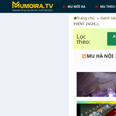
MU MỚI RA
MU THEO 
Trang chủ
Danh sá
EVENT 24/24⚔️
Lọc
A
theo:
💥MU HÀ NỘI 💥