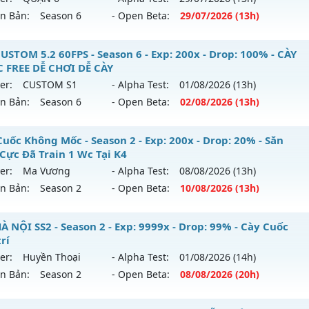
ên Bản:
Season 6
- Open Beta:
29/07
/2026
(13h)
p: 100x - Drop: 10%
ntihack: GameGuard
ểu reset: Reset In Game
_MU SÀI GÒN__ - LÂU DÀI, CHƠI LÀ NGHIỀN
USTOM 5.2 60FPS - Season 6 - Exp: 200x - Drop: 100% - CÀY
hể loại: Mu Nguyên bản Webzen
 FREE DỄ CHƠI DỄ CÀY
 mới ra tháng 07 2026 - Mở máy chủ
QUẬN 6
vào 13h ngày
er:
CUSTOM S1
- Alpha Test:
01/08
/2026
(13h)
tihack: hoàn toàn mới
ên Bản:
Season 6
- Open Beta:
02/08
/2026
(13h)
p: 200x - Drop: 20%
ểu reset: Reset In Game
U CUSTOM 5.2 60FPS - CÀY CUỐC FREE DỄ CHƠI DỄ CÀY
Cuốc Không Mốc - Season 2 - Exp: 200x - Drop: 20% - Săn
hể loại: Mu Nguyên bản Webzen
 Cực Đã Train 1 Wc Tại K4
 mới ra tháng 08 2026 - Mở máy chủ
CUSTOM S1
vào 13h n
er:
Ma Vương
- Alpha Test:
08/08
/2026
(13h)
tihack: AntiShark
ên Bản:
Season 2
- Open Beta:
10/08
/2026
(13h)
p: 200x - Drop: 100%
ểu reset: Reset In Game
y Cuốc Không Mốc - Săn Boss Cực Đã Train 1 Wc Tại K4
À NỘI SS2 - Season 2 - Exp: 9999x - Drop: 99% - Cày Cuốc
ể loại: Mu Custom thêm đồ mới
trí
 mới ra tháng 08 2026 - Mở máy chủ
Ma Vương
vào 13h n
er:
Huyền Thoại
- Alpha Test:
01/08
/2026
(14h)
tihack: XShield
ên Bản:
Season 2
- Open Beta:
08/08
/2026
(20h)
p: 200x - Drop: 20%
ểu reset: Reset In Game