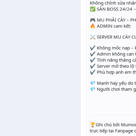
Không chỉnh sửa nhân
✅ SĂN BOSS 24/24 –
🎮 MU PHẢI CÀY – P
🔥 ADMIN cam kết:
⚔️ SERVER MU CÀY CU
✔️ Không mốc nạp – k
✔️ Admin không can t
✔️ Tính năng thăng c
✔️ Server mở theo lộ 
✔️ Phù hợp anh em thí
💎 Mạnh hay yếu do th
💎 Người chơi tham gi
️🏆Ghi chú bởi Mumoir
trực tiếp tại Fanpage