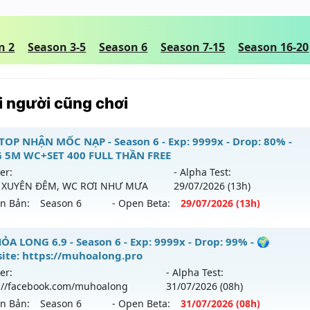
n 2
Season 3-5
Season 6
Season 7-15
Season 16-20
 người cũng chơi
TOP NHẬN MỐC NẠP - Season 6 - Exp: 9999x - Drop: 80% -
 5M WC+SET 400 FULL THẦN FREE
er:
- Alpha Test:
 XUYÊN ĐÊM, WC RƠI NHƯ MƯA
29/07
/2026
(13h)
ên Bản:
Season 6
- Open Beta:
29/07
/2026
(13h)
TOP NHẬN MỐC NẠP - TẶNG 5M WC+SET 400 FULL THẦN FR
ỎA LONG 6.9 - Season 6 - Exp: 9999x - Drop: 99% - 🌍
ite: https://muhoalong.pro
i ra tháng 07 2026 - Mở máy chủ
BOSS XUYÊN ĐÊM, WC 
er:
- Alpha Test:
gày 29/07/2626
://facebook.com/muhoalong
31/07
/2026
(08h)
ên Bản:
Season 6
- Open Beta:
31/07
/2026
(08h)
9999x - Drop: 80%