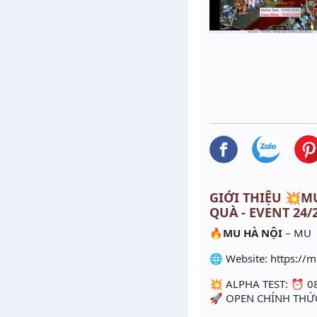
GIỚI THIỆU 💥MU 
QUÀ - EVENT 24/
🔥
MU HÀ NỘI
– MU 
🌐 Website: https://m
💥 ALPHA TEST: ⏰ 0
🚀 OPEN CHÍNH THỨC