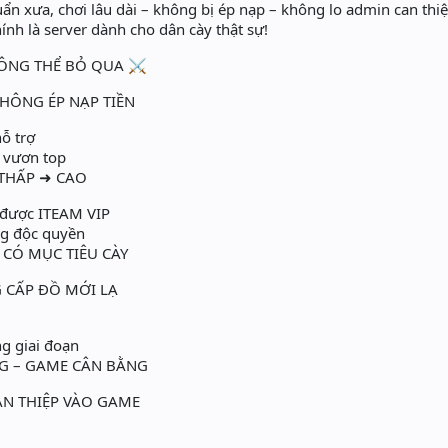
n xưa, chơi lâu dài – không bị ép nạp – không lo admin can thi
h là server dành cho dân cày thật sự!
HÔNG THỂ BỎ QUA ⚔️
HÔNG ÉP NẠP TIỀN
hỗ trợ
 vươn top
THẤP ➜ CAO
 được ITEAM VIP
ng độc quyền
 CÓ MỤC TIÊU CÀY
 CẤP ĐỒ MỚI LẠ
ng giai đoạn
G – GAME CÂN BẰNG
N THIỆP VÀO GAME