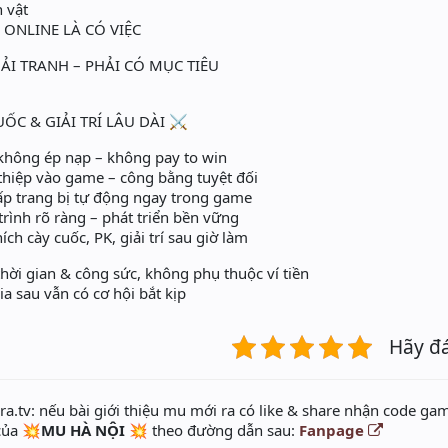
 vật
 ONLINE LÀ CÓ VIỆC
HẢI TRANH – PHẢI CÓ MỤC TIÊU
ỐC & GIẢI TRÍ LÂU DÀI ⚔️
hông ép nạp – không pay to win
hiệp vào game – công bằng tuyệt đối
ấp trang bị tự động ngay trong game
trình rõ ràng – phát triển bền vững
ch cày cuốc, PK, giải trí sau giờ làm
ời gian & công sức, không phụ thuộc ví tiền
a sau vẫn có cơ hội bắt kịp
Hãy đ
a.tv: nếu bài giới thiệu mu mới ra có like & share nhận code gam
 của
💥MU HÀ NỘI 💥
theo đường dẫn sau:
Fanpage