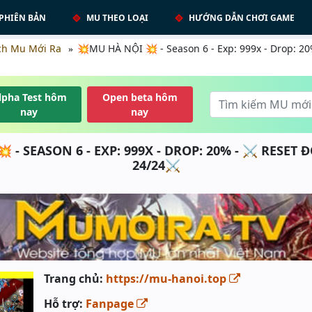
PHIÊN BẢN
MU THEO LOẠI
HƯỚNG DẪN CHƠI GAME
ch Mu Mới Ra
💥MU HÀ NỘI 💥 - Season 6 - Exp: 999x - Drop: 2
lpha Test hôm
Open beta hôm
nay
nay
 - SEASON 6 - EXP: 999X - DROP: 20% - ⚔️ RESET 
24/24⚔️
Trang chủ:
https://mu-hanoi.top
Hỗ trợ:
Fanpage