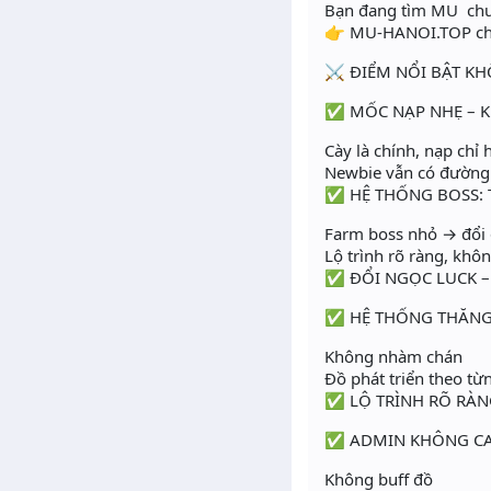
Bạn đang tìm MU chuẩ
👉 MU-HANOI.TOP chín
⚔️ ĐIỂM NỔI BẬT K
✅ MỐC NẠP NHẸ – K
Cày là chính, nạp chỉ 
Newbie vẫn có đường
✅ HỆ THỐNG BOSS: 
Farm boss nhỏ → đổi
Lộ trình rõ ràng, khô
✅ ĐỔI NGỌC LUCK –
✅ HỆ THỐNG THĂNG
Không nhàm chán
Đồ phát triển theo từ
✅ LỘ TRÌNH RÕ RÀN
✅ ADMIN KHÔNG CA
Không buff đồ