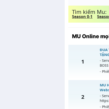
Tìm kiếm Mu:
Season 0-1
Seaso
MU Online mọi
ĐUA 
TẶNG
1
- Serv
BOSS
- Phi
ĐUA 
MU H
Webs
Mu mớ
2
- Serv
13h n
https
- Phi
Exp: 