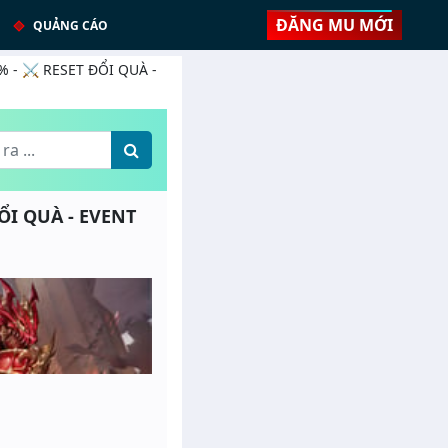
ĐĂNG MU MỚI
QUẢNG CÁO
0% - ⚔️ RESET ĐỔI QUÀ -
ĐỔI QUÀ - EVENT