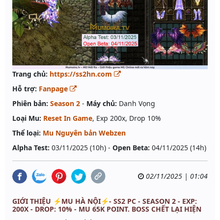
Trang chủ:
https://ss2hn.com
Hỗ trợ:
Fanpage
Phiên bản:
Season 2
-
Máy chủ:
Danh Vọng
Loại Mu:
Reset In Game
, Exp 200x, Drop 10%
Thể loại:
Mu Nguyên bản Webzen
Alpha Test:
03/11/2025 (10h) -
Open Beta:
04/11/2025 (14h)
02/11/2025 | 01:04
GIỚI THIỆU ⚡MU HÀ NỘI⚡- SS2 PC - SEASON 2 - EXP:
200X - DROP: 10% - MU 65K POINT. BOSS CHẾT LẠI HIỆN