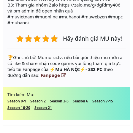
B3: Tham gia nhóm Zalo https://zalo.me/g/dgfdmy406
và pm admin để open nhận quà
#muvietnam #muonline #muhanoi #muwebzen #mupc
#muhanoi
Hãy đánh giá MU này!
️🏆Ghi chú bởi Mumoira.tv: nếu bài giới thiệu mu mới ra
có like & share nhận code game, vui lòng tham gia trực
tiếp tại Fanpage của
⚡Mu HÀ NỘI⚡- SS2 PC
theo
đường dẫn sau:
Fanpage
Tìm kiếm Mu:
Season 0-1
Season 2
Season 3-5
Season 6
Season 7-15
Season 16-20
Season 21