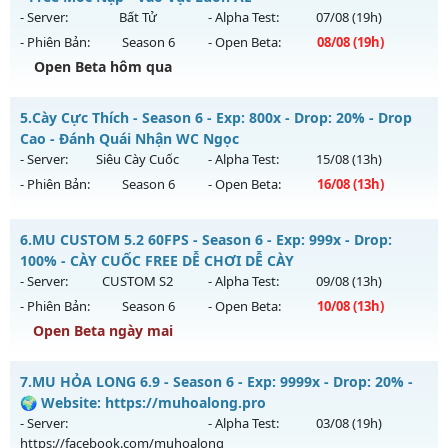
Antihack: Gold dragon
06/08/2626
- Server:
Bất Tử
- Alpha Test:
07/08
(19h)
- Phiên Bản:
Season 6
- Open Beta:
08/08
(19h)
Exp: 9998x - Drop: 90%
Open Beta hôm qua
Kiểu reset: Reset In Game
Thể loại: Mu Custom thêm đồ mới
Mu Hoàng Kim Classic - Free Mốc Nạp - Vào Vụt Luôn AE
5.
Cày Cực Thích - Season 6 - Exp: 800x - Drop: 20% - Drop
Antihack: Dragon
Mu mới ra tháng 08 2026 - Mở máy chủ
Bất Tử
vào 19h
Cao - Đánh Quái Nhận WC Ngọc
ngày 08/08/2626
- Server:
Siêu Cày Cuốc
- Alpha Test:
15/08
(13h)
- Phiên Bản:
Season 6
- Open Beta:
16/08
(13h)
Exp: 500x - Drop: 20%
Kiểu reset: Reset In Game
Cày Cực Thích - Drop Cao - Đánh Quái Nhận WC Ngọc
6.
MU CUSTOM 5.2 60FPS - Season 6 - Exp: 999x - Drop:
Thể loại: Mu Nguyên bản Webzen
Mu mới ra tháng 08 2026 - Mở máy chủ
Siêu Cày Cuốc
vào
100% - CÀY CUỐC FREE DỄ CHƠI DỄ CÀY
Antihack: X-Team
13h ngày 16/08/2626
- Server:
CUSTOM S2
- Alpha Test:
09/08
(13h)
- Phiên Bản:
Season 6
- Open Beta:
10/08
(13h)
Exp: 800x - Drop: 20%
Open Beta ngày mai
Kiểu reset: Reset In Game
Thể loại: Mu Nguyên bản Webzen
MU CUSTOM 5.2 60FPS - CÀY CUỐC FREE DỄ CHƠI DỄ CÀY
7.
MU HỎA LONG 6.9 - Season 6 - Exp: 9999x - Drop: 20% -
Antihack: BDC
Mu mới ra tháng 08 2026 - Mở máy chủ
CUSTOM S2
vào 13h
🌍 Website: https://muhoalong.pro
ngày 10/08/2626
- Server:
- Alpha Test:
03/08
(19h)
https://facebook.com/muhoalong