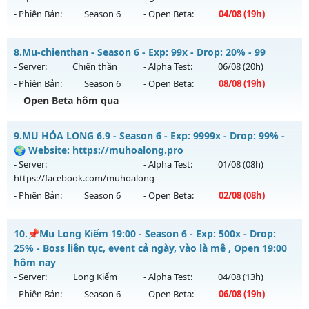
Exp: 999x - Drop: 100%
- Phiên Bản:
Season 6
- Open Beta:
04/08
(19h)
Kiểu reset: Reset In Game
Thể loại: Mu Custom thêm đồ mới
MU HỎA LONG 6.9 - 🌍 Website: https://muhoalong.pro
8.
Mu-chienthan - Season 6 - Exp: 99x - Drop: 20% - 99
Antihack: XShield
Mu mới ra tháng 08 2026 - Mở máy chủ
- Server:
Chiến thần
- Alpha Test:
06/08
(20h)
https://facebook.com/muhoalong
vào 19h ngày
- Phiên Bản:
Season 6
- Open Beta:
08/08
(19h)
04/08/2626
Open Beta hôm qua
Exp: 9999x - Drop: 20%
Mu-chienthan - 99
Kiểu reset: Non Reset
9.
MU HỎA LONG 6.9 - Season 6 - Exp: 9999x - Drop: 99% -
Mu mới ra tháng 08 2026 - Mở máy chủ
Chiến thần
vào 19h
🌍 Website: https://muhoalong.pro
Thể loại: Mu Nguyên bản Webzen
ngày 08/08/2626
- Server:
- Alpha Test:
01/08
(08h)
Antihack: XShield
https://facebook.com/muhoalong
Exp: 99x - Drop: 20%
- Phiên Bản:
Season 6
- Open Beta:
02/08
(08h)
Kiểu reset: Reset In Game
Thể loại: Mu Nguyên bản Webzen
MU HỎA LONG 6.9 - 🌍 Website: https://muhoalong.pro
10.
📌Mu Long Kiếm 19:00 - Season 6 - Exp: 500x - Drop:
Antihack: Anti 8x
Mu mới ra tháng 08 2026 - Mở máy chủ
25% - Boss liên tục, event cả ngày, vào là mê , Open 19:00
https://facebook.com/muhoalong
vào 08h ngày
hôm nay
02/08/2626
- Server:
Long Kiếm
- Alpha Test:
04/08
(13h)
- Phiên Bản:
Season 6
- Open Beta:
06/08
(19h)
Exp: 9999x - Drop: 99%