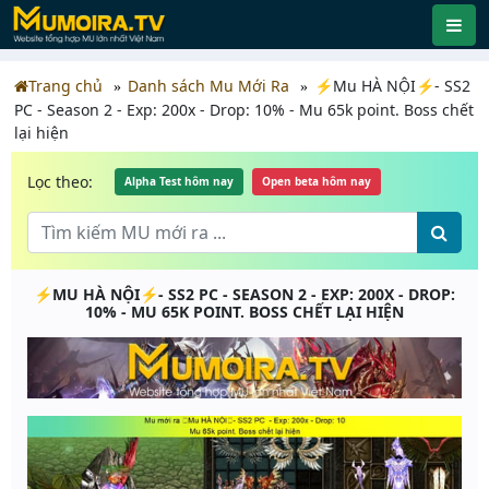
Trang chủ
Danh sách Mu Mới Ra
⚡Mu HÀ NỘI⚡- SS2
PC - Season 2 - Exp: 200x - Drop: 10% - Mu 65k point. Boss chết
lại hiện
Lọc theo:
Alpha Test hôm nay
Open beta hôm nay
⚡MU HÀ NỘI⚡- SS2 PC - SEASON 2 - EXP: 200X - DROP:
10% - MU 65K POINT. BOSS CHẾT LẠI HIỆN