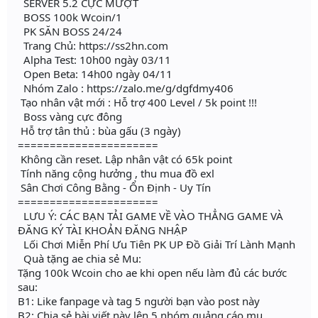
SERVER 5.2 CỰC MƯỢT
BOSS 100k Wcoin/1
PK SĂN BOSS 24/24
Trang Chủ: https://ss2hn.com
Alpha Test: 10h00 ngày 03/11
Open Beta: 14h00 ngày 04/11
Nhóm Zalo : https://zalo.me/g/dgfdmy406
Tạo nhân vật mới : Hỗ trợ 400 Level / 5k point !!!
Boss vàng cực đông
Hỗ trợ tân thủ : bùa gấu (3 ngày)
======================
Không cần reset. Lập nhân vật có 65k point
Tính năng cộng hưởng , thu mua đồ exl
Sân Chơi Công Bằng - Ổn Định - Uy Tín
======================
LƯU Ý: CÁC BẠN TẢI GAME VỀ VÀO THẲNG GAME VÀ
ĐĂNG KÝ TÀI KHOẢN ĐĂNG NHẬP
Lối Chơi Miễn Phí Ưu Tiên PK UP Đồ Giải Trí Lành Mạnh
Quà tặng ae chia sẻ Mu:
Tặng 100k Wcoin cho ae khi open nếu làm đủ các bước
sau:
B1: Like fanpage và tag 5 người bạn vào post này
B2: Chia sẻ bài viết này lên 5 nhóm quảng cáo mu