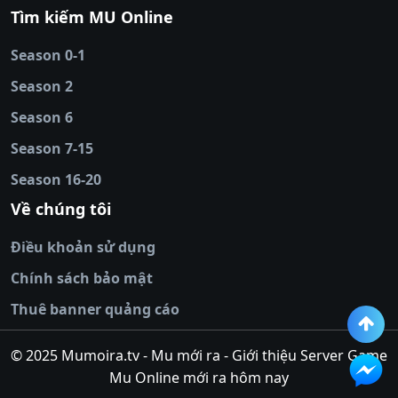
88
|
tài xỉu
Tìm kiếm MU Online
online
|
sunwin
|
hitclub
|
b52club
|
iwin
cái uy tín
|
kèo nhà
Season 0-1
cái
|
nowgoal
|
1gom
|
net88
|
max88
|
Season 2
đĩa
|
bắn cá đổi
thưởng
Season 6
|
https://bongdalu.ceo
|
trang chủ
fly88
|
new88
|
https://keonhacai.claims/
|
ht
Season 7-15
bóng đá
|
NEW88
|
socolive
Season 16-20
tv
|
hitclub
|
ok9
|
Hitclub
|
Vic88
|
Red8
win
|
Xoilac
|
open 88
|
open 88
|
sun
Về chúng tôi
win
|
hit club
|
Kingfun
|
game bài đổi
Điều khoản sử dụng
thưởng
|
rik vip
|
game bắn cá đổi
thưởng
|
giai ma keo nha
Chính sách bảo mật
cai
|
8xbet
|
MB66
|
ty le ca
Thuê banner quảng cáo
cuoc
|
https://lv88.space/
|
NK88
|
tài xỉu
online
|
tài xỉu online
|
hit club
|
top nhà
© 2025 Mumoira.tv - Mu mới ra - Giới thiệu Server Game
cái uy
Mu Online mới ra hôm nay
tín
|
go88
|
https://ok88vin.com/
|
789BET