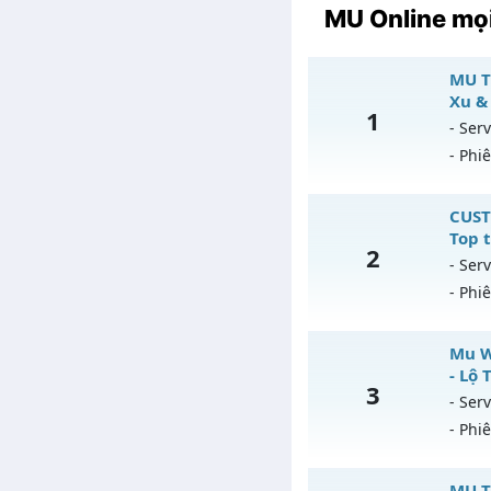
MU Online mọi
MU T
Xu &
1
- Serv
- Phi
MU
CUST
Top 
2
Mu
- Serv
- Phi
Ex
Ki
CU
Mu Wa
T
- Lộ 
3
Mu
- Serv
An
- Phi
Ex
Ki
Mu
MU T