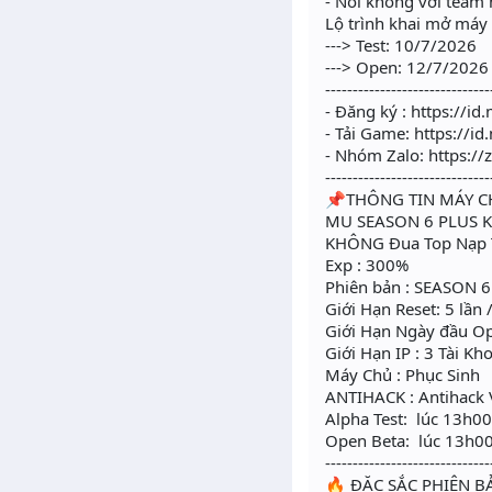
- Nói không với team 
Lộ trình khai mở máy
---> Test: 10/7/2026
---> Open: 12/7/2026
------------------------------
- Đăng ký : https://i
- Tải Game: https://
- Nhóm Zalo: https:/
------------------------------
📌THÔNG TIN MÁY 
MU SEASON 6 PLUS
KHÔNG Đua Top Nạp T
Exp : 300%
Phiên bản : SEASON 6
Giới Hạn Reset: 5 lần 
Giới Hạn Ngày đầu Op
Giới Hạn IP : 3 Tài Kho
Máy Chủ : Phục Sinh
ANTIHACK : Antihack 
Alpha Test: lúc 13h0
Open Beta: lúc 13h0
------------------------------
🔥 ĐẶC SẮC PHIÊN B