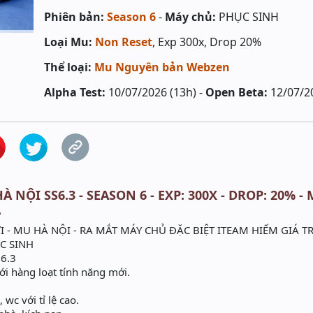
Phiên bản:
Season 6
-
Máy chủ:
PHỤC SINH
Loại Mu:
Non Reset
, Exp 300x, Drop 20%
Thể loại:
Mu Nguyên bản Webzen
Alpha Test:
10/07/2026 (13h) -
Open Beta:
12/07/2
 NỘI SS6.3 - SEASON 6 - EXP: 300X - DROP: 20% -
Ả
 MU HÀ NỘI - RA MẮT MÁY CHỦ ĐẶC BIỆT ITEAM HIẾM GIÁ TRỊ
ỤC SINH
 6.3
i hàng loạt tính năng mới.
 wc với tỉ lệ cao.