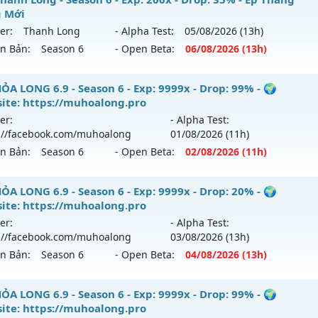
ể loại: Mu Bán Đồ Full Trong Shop
 Mới
 mới ra tháng 07 2026 - Mở máy chủ
Mu WarX
vào 20h ngà
er:
Thanh Long
- Alpha Test:
05/08
/2026
(13h)
tihack: Phoenix Season 6.15
ên Bản:
Season 6
- Open Beta:
06/08
/2026
(13h)
p: 400x - Drop: 20%
ểu reset: Reset In Game
U Thanh Long - Ép Thăng Hạng Mới
ỎA LONG 6.9 - Season 6 - Exp: 9999x - Drop: 99% - 🌍
ể loại: Mu Custom thêm đồ mới
ite: https://muhoalong.pro
 mới ra tháng 08 2026 - Mở máy chủ
Thanh Long
vào 13h 
er:
- Alpha Test:
tihack: UGK Shield + Phoenix
://facebook.com/muhoalong
01/08
/2026
(11h)
p: 200x - Drop: 35%
ên Bản:
Season 6
- Open Beta:
02/08
/2026
(11h)
ểu reset: Reset In Game
ể loại: Mu Custom thêm đồ mới
ỎA LONG 6.9 - 🌍 Website: https://muhoalong.pro
ỎA LONG 6.9 - Season 6 - Exp: 9999x - Drop: 20% - 🌍
ite: https://muhoalong.pro
tihack: CheatGuard
ới ra tháng 08 2026 - Mở máy chủ
https://facebook.com
er:
- Alpha Test:
 02/08/2626
://facebook.com/muhoalong
03/08
/2026
(13h)
ên Bản:
Season 6
- Open Beta:
04/08
/2026
(13h)
9999x - Drop: 99%
reset: Non Reset
ỎA LONG 6.9 - 🌍 Website: https://muhoalong.pro
ỎA LONG 6.9 - Season 6 - Exp: 9999x - Drop: 99% - 🌍
loại: Mu Nguyên bản Webzen
ite: https://muhoalong.pro