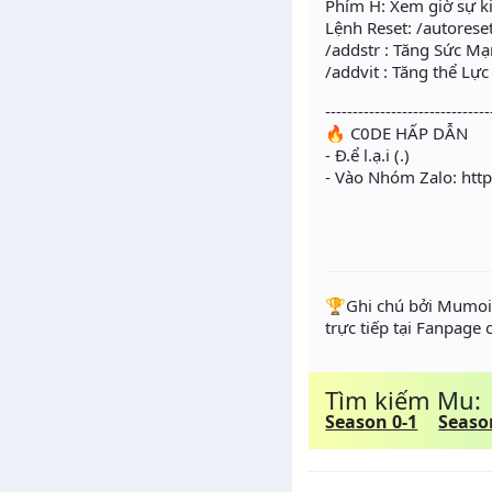
Phím H: Xem giờ sự ki
Lệnh Reset: /autoreset
/addstr : Tăng Sức M
/addvit : Tăng thể Lự
------------------------------
🔥 C0DE HẤP DẪN
- Đ.ể l.ạ.i (.)
- Vào Nhóm Zalo: htt
️🏆Ghi chú bởi Mumoir
trực tiếp tại Fanpage
Tìm kiếm Mu:
Season 0-1
Seaso