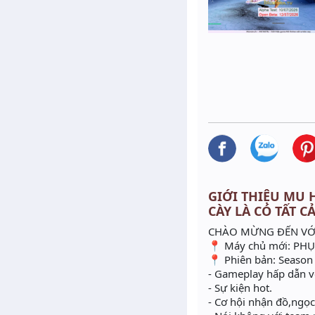
GIỚI THIỆU MU HÀ
CÀY LÀ CÓ TẤT C
CHÀO MỪNG ĐẾN VỚI -
📍 Máy chủ mới: PH
📍 Phiên bản: Season
- Gameplay hấp dẫn vớ
- Sự kiện hot.
- Cơ hội nhận đồ,ngọc,