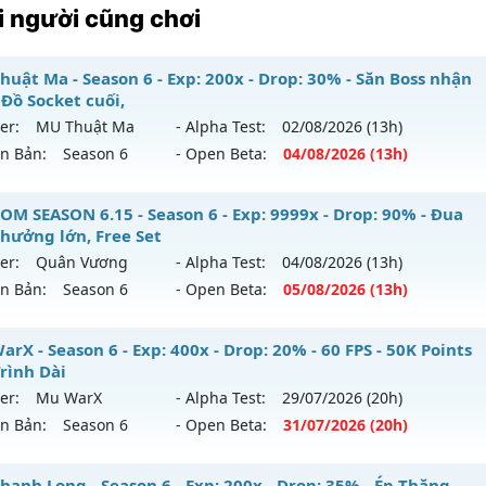
 người cũng chơi
huật Ma - Season 6 - Exp: 200x - Drop: 30% - Săn Boss nhận
 Đồ Socket cuối,
er:
MU Thuật Ma
- Alpha Test:
02/08
/2026
(13h)
ên Bản:
Season 6
- Open Beta:
04/08
/2026
(13h)
 Thuật Ma - Săn Boss nhận Xu & Đồ Socket cuối,
OM SEASON 6.15 - Season 6 - Exp: 9999x - Drop: 90% - Đua
thưởng lớn, Free Set
 mới ra tháng 08 2026 - Mở máy chủ
MU Thuật Ma
vào 13
er:
Quân Vương
- Alpha Test:
04/08
/2026
(13h)
ên Bản:
Season 6
- Open Beta:
05/08
/2026
(13h)
p: 200x - Drop: 30%
ểu reset: Reset In Game
STOM SEASON 6.15 - Đua Top thưởng lớn, Free Set
rX - Season 6 - Exp: 400x - Drop: 20% - 60 FPS - 50K Points
hể loại: Mu Nguyên bản Webzen
Trình Dài
 mới ra tháng 08 2026 - Mở máy chủ
Quân Vương
vào 13h
er:
Mu WarX
- Alpha Test:
29/07
/2026
(20h)
tihack: VietGuard
ên Bản:
Season 6
- Open Beta:
31/07
/2026
(20h)
p: 9999x - Drop: 90%
ểu reset: Reset In Game
 WarX - 60 FPS - 50K Points - Lộ Trình Dài
hanh Long - Season 6 - Exp: 200x - Drop: 35% - Ép Thăng