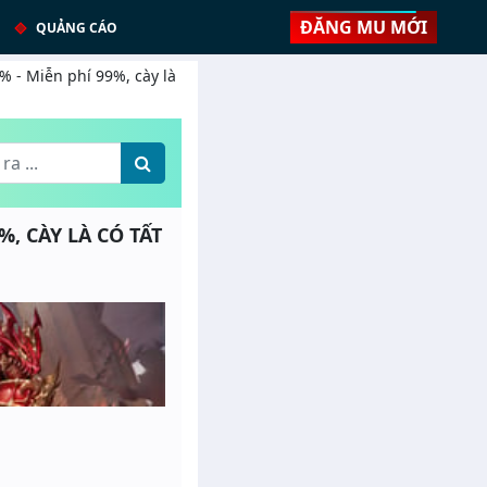
ĐĂNG MU MỚI
QUẢNG CÁO
% - Miễn phí 99%, cày là
%, CÀY LÀ CÓ TẤT