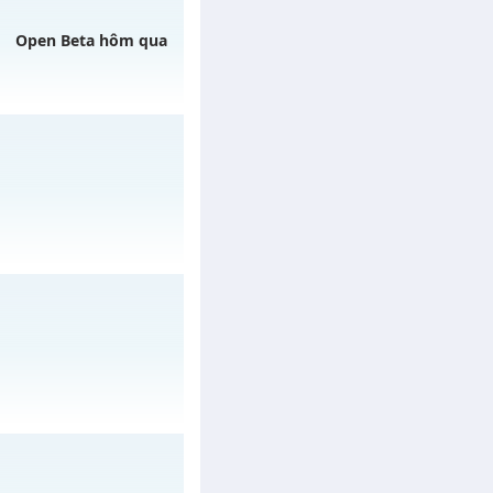
y 31/07/2626
Open Beta hôm qua
ngày 06/08/2626
/muhoalong
vào 11h