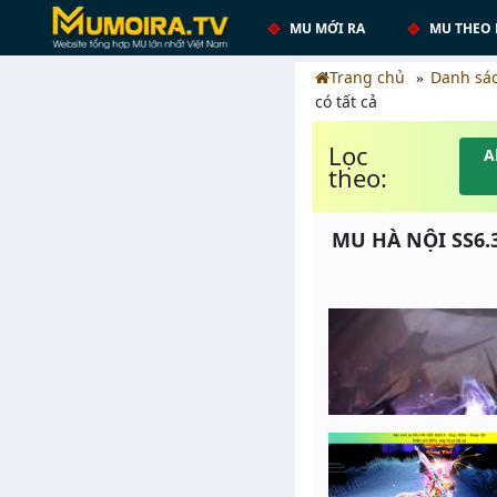
MU MỚI RA
MU THEO 
Trang chủ
Danh sá
có tất cả
Lọc
A
theo:
MU HÀ NỘI SS6.3