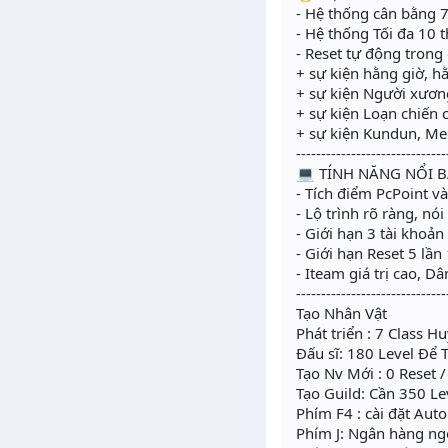
- Hệ thống cân bằng 
- Hệ thống Tối đa 10 
- Reset tự động tron
+ sự kiện hằng giờ, h
+ sự kiện Người xương
+ sự kiện Loạn chiến 
+ sự kiện Kundun, Me
------------------------------
💻 TÍNH NĂNG NỔI B
- Tích điểm PcPoint v
- Lộ trình rõ ràng, nó
- Giới hạn 3 tài khoả
- Giới hạn Reset 5 lần
- Iteam giá trị cao, D
------------------------------
Tạo Nhân Vật
Phát triển : 7 Class 
Đấu sĩ: 180 Level Để 
Tạo Nv Mới : 0 Reset 
Tạo Guild: Cần 350 Le
Phím F4 : cài đặt A
Phím J: Ngân hàng ng