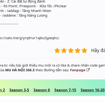
ện - Z: Cài đặt tự động đánh
 - RS Point: /Freepoint - Rửa Tội: /Pkclear
ạnh - /addagi : Tăng Nhanh Nhẹn
c - /addene : Tăng Năng Lượng
----------------
ps://zalo.me/g/yrq9rur1ajbu5jpeq6cc
Hãy đ
a.tv: nếu bài giới thiệu mu mới ra có like & share nhận code gam
 của
MU HÀ NỘI SS6.3
theo đường dẫn sau:
Fanpage
n 2
Season 3-5
Season 6
Season 7-15
Season 16-20