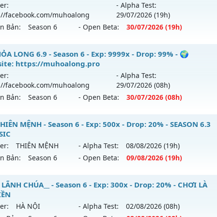
ới ra tháng 08 2026 - Mở máy chủ
https://facebook.com
er:
- Alpha Test:
ack: XShield
 04/08/2626
://facebook.com/muhoalong
29/07
/2026
(19h)
ên Bản:
Season 6
- Open Beta:
30/07
/2026
(19h)
9999x - Drop: 20%
reset: Non Reset
ỎA LONG 6.9 - 🌍 Website: https://muhoalong.pro
ỎA LONG 6.9 - Season 6 - Exp: 9999x - Drop: 99% - 🌍
loại: Mu Nguyên bản Webzen
ite: https://muhoalong.pro
ới ra tháng 07 2026 - Mở máy chủ
https://facebook.com
er:
- Alpha Test:
ack: XShield
 30/07/2626
://facebook.com/muhoalong
29/07
/2026
(08h)
ên Bản:
Season 6
- Open Beta:
30/07
/2026
(08h)
9999x - Drop: 99%
reset: Non Reset
ỎA LONG 6.9 - 🌍 Website: https://muhoalong.pro
HIÊN MỆNH - Season 6 - Exp: 500x - Drop: 20% - SEASON 6.3
loại: Mu Nguyên bản Webzen
SIC
ới ra tháng 07 2026 - Mở máy chủ
https://facebook.com
er:
THIÊN MỆNH
- Alpha Test:
08/08
/2026
(19h)
ack: Xshiel
 30/07/2626
ên Bản:
Season 6
- Open Beta:
09/08
/2026
(19h)
9999x - Drop: 99%
U THIÊN MỆNH - SEASON 6.3 CLASSIC
 LÃNH CHÚA__ - Season 6 - Exp: 300x - Drop: 20% - CHƠI LÀ
reset: Non Reset
IỀN
 mới ra tháng 08 2026 - Mở máy chủ
THIÊN MỆNH
vào 19h
loại: Mu Nguyên bản Webzen
er:
HÀ NỘI
- Alpha Test:
02/08
/2026
(08h)