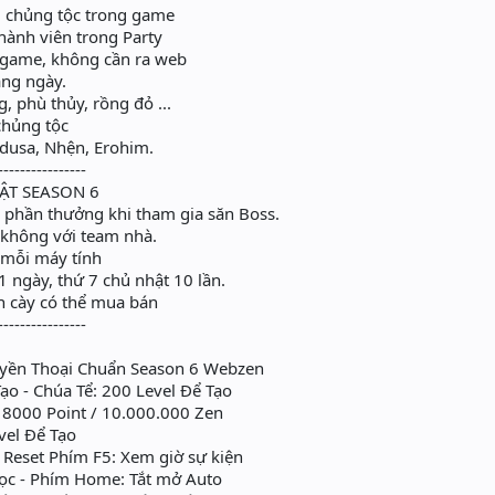
7 chủng tộc trong game
thành viên trong Party
g game, không cần ra web
ằng ngày.
, phù thủy, rồng đỏ ...
chủng tộc
dusa, Nhện, Erohim.
----------------
ẬT SEASON 6
à phần thưởng khi tham gia săn Boss.
i không với team nhà.
n mỗi máy tính
 1 ngày, thứ 7 chủ nhật 10 lần.
ân cày có thể mua bán
----------------
Huyền Thoại Chuẩn Season 6 Webzen
Tạo - Chúa Tể: 200 Level Để Tạo
/ 8000 Point / 10.000.000 Zen
vel Để Tạo
uto Reset Phím F5: Xem giờ sự kiện
ọc - Phím Home: Tắt mở Auto