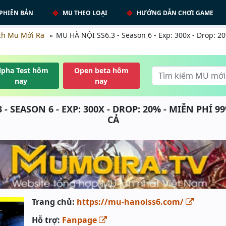
PHIÊN BẢN
MU THEO LOẠI
HƯỚNG DẪN CHƠI GAME
ch Mu Mới Ra
MU HÀ NỘI SS6.3 - Season 6 - Exp: 300x - Drop: 20
lpha Test hôm
Open beta hôm
nay
nay
 - SEASON 6 - EXP: 300X - DROP: 20% - MIỄN PHÍ 99
CẢ
Trang chủ:
https://mu-hanoiss6.com/
Hỗ trợ:
Fanpage