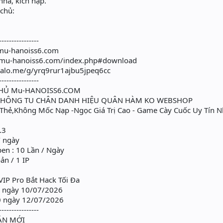
nhà, kích nạp.
 chủ:
----------------
d.mu-hanoiss6.com
id.mu-hanoiss6.com/index.php#download
/zalo.me/g/yrq9rur1ajbu5jpeq6cc
----------------
CHỦ Mu-HANOISS6.COM
 KHÔNG TU CHÂN DANH HIỆU QUÂN HÀM KO WEBSHOP
hẻ,Không Mốc Nạp -Ngọc Giá Trị Cao - Game Cày Cuốc Uy Tín N
.3
/ ngày
en : 10 Lần / Ngày
ản / 1 IP
VIP Pro Bắt Hack Tối Đa
0 ngày 10/07/2026
0 ngày 12/07/2026
----------------
ẢN MỚI