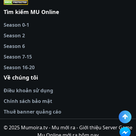
cái
|
qh88
|
Ok9
|
nhatvip
|
socolive
|
Ku
88
|
tài xỉu
Tìm kiếm MU Online
online
|
sunwin
|
hitclub
|
b52club
|
iwin
cái uy tín
|
kèo nhà
Season 0-1
cái
|
nowgoal
|
1gom
|
net88
|
max88
|
Season 2
đĩa
|
bắn cá đổi
thưởng
Season 6
|
https://bongdalu.ceo
|
trang chủ
fly88
|
new88
|
https://keonhacai.claims/
|
ht
Season 7-15
bóng đá
|
NEW88
|
socolive
Season 16-20
tv
|
hitclub
|
ok9
|
Hitclub
|
Vic88
|
Red8
win
|
Xoilac
|
open 88
|
open 88
|
sun
Về chúng tôi
win
|
hit club
|
Kingfun
|
game bài đổi
Điều khoản sử dụng
thưởng
|
rik vip
|
game bắn cá đổi
thưởng
|
giai ma keo nha
Chính sách bảo mật
cai
|
8xbet
|
MB66
|
ty le ca
Thuê banner quảng cáo
cuoc
|
https://lv88.space/
|
NK88
|
tài xỉu
online
|
tài xỉu online
|
hit club
|
top nhà
© 2025 Mumoira.tv - Mu mới ra - Giới thiệu Server Game
cái uy
Mu Online mới ra hôm nay