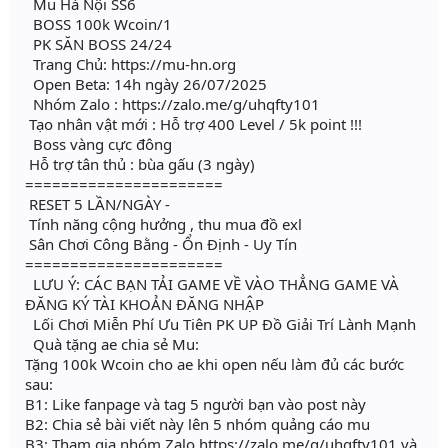
Mu Hà Nội SS6
BOSS 100k Wcoin/1
PK SĂN BOSS 24/24
Trang Chủ: https://mu-hn.org
Open Beta: 14h ngày 26/07/2025
Nhóm Zalo : https://zalo.me/g/uhqfty101
Tạo nhân vật mới : Hỗ trợ 400 Level / 5k point !!!
Boss vàng cực đông
Hỗ trợ tân thủ : bùa gấu (3 ngày)
======================
RESET 5 LẦN/NGÀY -
Tính năng cộng hưởng , thu mua đồ exl
Sân Chơi Công Bằng - Ổn Định - Uy Tín
======================
LƯU Ý: CÁC BẠN TẢI GAME VỀ VÀO THẲNG GAME VÀ
ĐĂNG KÝ TÀI KHOẢN ĐĂNG NHẬP
Lối Chơi Miễn Phí Ưu Tiên PK UP Đồ Giải Trí Lành Mạnh
Quà tặng ae chia sẻ Mu:
Tặng 100k Wcoin cho ae khi open nếu làm đủ các bước
sau:
B1: Like fanpage và tag 5 người bạn vào post này
B2: Chia sẻ bài viết này lên 5 nhóm quảng cáo mu
B3: Tham gia nhóm Zalo https://zalo.me/g/uhqfty101 và