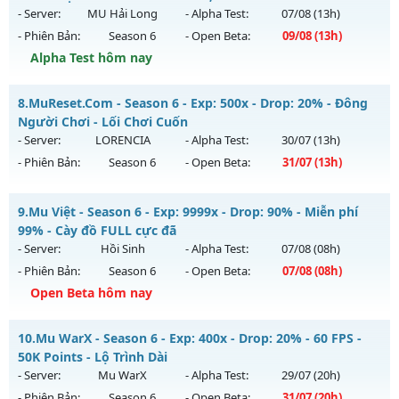
Mu mới ra tháng 08 2026 - Mở máy chủ
BOSS 24/7 SĂN
- Server:
MU Hải Long
- Alpha Test:
07/08
(13h)
WCOINC THẢ GA
vào 13h ngày 07/08/2626
- Phiên Bản:
Season 6
- Open Beta:
09/08
(13h)
Exp: 9999x - Drop: 80%
Alpha Test hôm nay
Kiểu reset: Reset In Game
MU Hải Long - Săn Boss nhận Xu & Đồ Socket cuối,
8.
MuReset.Com - Season 6 - Exp: 500x - Drop: 20% - Đông
Thể loại: Mu Nguyên bản Webzen
Mu mới ra tháng 08 2026 - Mở máy chủ
MU Hải Long
vào
Người Chơi - Lối Chơi Cuốn
Antihack: KHÔNG THỂ HACK
13h ngày 09/08/2626
- Server:
LORENCIA
- Alpha Test:
30/07
(13h)
- Phiên Bản:
Season 6
- Open Beta:
31/07
(13h)
Exp: 200x - Drop: 30%
Kiểu reset: Reset In Game
MuReset.Com - Đông Người Chơi - Lối Chơi Cuốn
9.
Mu Việt - Season 6 - Exp: 9999x - Drop: 90% - Miễn phí
Thể loại: Mu Nguyên bản Webzen
Mu mới ra tháng 07 2026 - Mở máy chủ
LORENCIA
vào 13h
99% - Cày đồ FULL cực đã
Antihack: VietGuard
ngày 31/07/2626
- Server:
Hồi Sinh
- Alpha Test:
07/08
(08h)
- Phiên Bản:
Season 6
- Open Beta:
07/08
(08h)
Exp: 500x - Drop: 20%
Open Beta hôm nay
Kiểu reset: Reset In Game
Thể loại: Mu Nguyên bản Webzen
Mu Việt - Miễn phí 99% - Cày đồ FULL cực đã
10.
Mu WarX - Season 6 - Exp: 400x - Drop: 20% - 60 FPS -
Antihack: Anti Vip
Mu mới ra tháng 08 2026 - Mở máy chủ
Hồi Sinh
vào 08h
50K Points - Lộ Trình Dài
ngày 07/08/2626
- Server:
Mu WarX
- Alpha Test:
29/07
(20h)
- Phiên Bản:
Season 6
- Open Beta:
31/07
(20h)