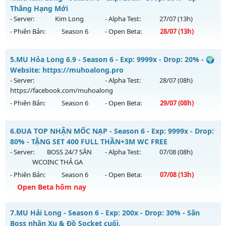
Antihack: chống hack 99%
Mu mới ra tháng 08 2026 - Mở máy chủ
CỤM 3.5
vào 13h
Thăng Hạng Mới
ngày 07/08/2626
- Server:
Kim Long
- Alpha Test:
27/07
(13h)
- Phiên Bản:
Season 6
- Open Beta:
28/07
(13h)
Exp: 200x - Drop: 5%
Kiểu reset: Reset In Game
Mu Kim Long - Ép Thăng Hạng Mới
5.
MU Hỏa Long 6.9 - Season 6 - Exp: 9999x - Drop: 20% - 🌍
Thể loại: Mu Nguyên bản Webzen
Mu mới ra tháng 07 2026 - Mở máy chủ
Kim Long
vào 13h
Website: https://muhoalong.pro
Antihack: Sharkguard
ngày 28/07/2626
- Server:
- Alpha Test:
28/07
(08h)
https://facebook.com/muhoalong
Exp: 200x - Drop: 35%
- Phiên Bản:
Season 6
- Open Beta:
29/07
(08h)
Kiểu reset: Reset In Game
Thể loại: Mu Custom thêm đồ mới
MU Hỏa Long 6.9 - 🌍 Website: https://muhoalong.pro
6.
ĐUA TOP NHẬN MỐC NẠP - Season 6 - Exp: 9999x - Drop:
Antihack: CheatGuard
Mu mới ra tháng 07 2026 - Mở máy chủ
80% - TẶNG SET 400 FULL THẦN+3M WC FREE
https://facebook.com/muhoalong
vào 08h ngày
- Server:
BOSS 24/7 SĂN
- Alpha Test:
07/08
(08h)
29/07/2626
WCOINC THẢ GA
- Phiên Bản:
Season 6
- Open Beta:
07/08
(13h)
Exp: 9999x - Drop: 20%
Open Beta hôm nay
Kiểu reset: Non Reset
Thể loại: Mu Nguyên bản Webzen
ĐUA TOP NHẬN MỐC NẠP - TẶNG SET 400 FULL THẦN+3M
7.
MU Hải Long - Season 6 - Exp: 200x - Drop: 30% - Săn
WC FREE
Antihack: XShield
Boss nhận Xu & Đồ Socket cuối,