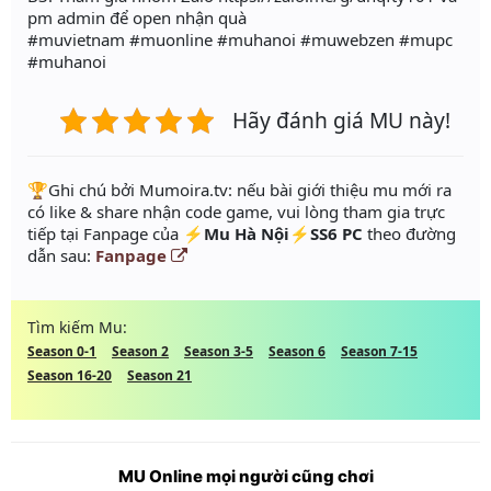
pm admin để open nhận quà
#muvietnam #muonline #muhanoi #muwebzen #mupc
#muhanoi
Hãy đánh giá MU này!
️🏆Ghi chú bởi Mumoira.tv: nếu bài giới thiệu mu mới ra
có like & share nhận code game, vui lòng tham gia trực
tiếp tại Fanpage của
⚡Mu Hà Nội⚡SS6 PC
theo đường
dẫn sau:
Fanpage
Tìm kiếm Mu:
Season 0-1
Season 2
Season 3-5
Season 6
Season 7-15
Season 16-20
Season 21
MU Online mọi người cũng chơi