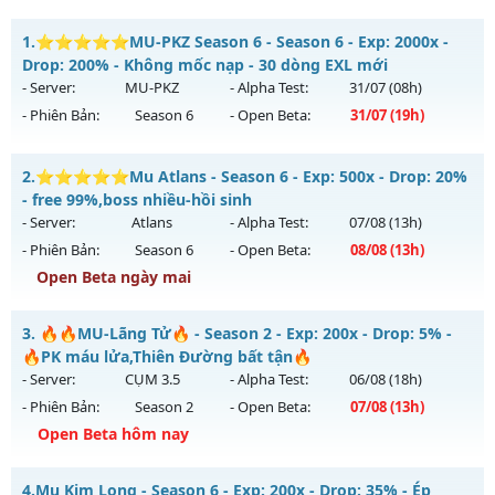
1.
⭐⭐⭐⭐⭐MU-PKZ Season 6 - Season 6 - Exp: 2000x -
Drop: 200% - Không mốc nạp - 30 dòng EXL mới
- Server:
MU-PKZ
- Alpha Test:
31/07
(08h)
- Phiên Bản:
Season 6
- Open Beta:
31/07
(19h)
⭐⭐⭐⭐⭐MU-PKZ Season 6 - Không mốc nạp - 30 dòng
2.
⭐⭐⭐⭐⭐Mu Atlans - Season 6 - Exp: 500x - Drop: 20%
EXL mới
- free 99%,boss nhiều-hồi sinh
Mu mới ra tháng 07 2026 - Mở máy chủ
MU-PKZ
vào 19h
- Server:
Atlans
- Alpha Test:
07/08
(13h)
ngày 31/07/2626
- Phiên Bản:
Season 6
- Open Beta:
08/08
(13h)
Exp: 2000x - Drop: 200%
Open Beta ngày mai
Kiểu reset: Reset In Game
⭐⭐⭐⭐⭐Mu Atlans - free 99%,boss nhiều-hồi sinh
3.
🔥🔥MU-Lãng Tử🔥 - Season 2 - Exp: 200x - Drop: 5% -
Thể loại: Mu Nguyên bản Webzen
Mu mới ra tháng 08 2026 - Mở máy chủ
Atlans
vào 13h
🔥PK máu lửa,Thiên Đường bất tận🔥
Antihack: SuperAnti
ngày 08/08/2626
- Server:
CỤM 3.5
- Alpha Test:
06/08
(18h)
- Phiên Bản:
Season 2
- Open Beta:
07/08
(13h)
Exp: 500x - Drop: 20%
Open Beta hôm nay
Kiểu reset: Reset In Game
Thể loại: Mu Nguyên bản Webzen
🔥🔥MU-Lãng Tử🔥 - 🔥PK máu lửa,Thiên Đường bất tận🔥
4.
Mu Kim Long - Season 6 - Exp: 200x - Drop: 35% - Ép