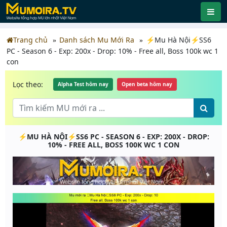
Trang chủ
Danh sách Mu Mới Ra
⚡Mu Hà Nội⚡SS6
PC - Season 6 - Exp: 200x - Drop: 10% - Free all, Boss 100k wc 1
con
Lọc theo:
Alpha Test hôm nay
Open beta hôm nay
⚡MU HÀ NỘI⚡SS6 PC - SEASON 6 - EXP: 200X - DROP:
10% - FREE ALL, BOSS 100K WC 1 CON