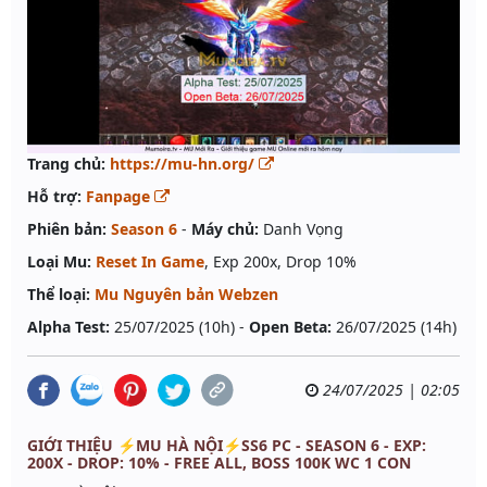
Trang chủ:
https://mu-hn.org/
Hỗ trợ:
Fanpage
Phiên bản:
Season 6
-
Máy chủ:
Danh Vọng
Loại Mu:
Reset In Game
, Exp 200x, Drop 10%
Thể loại:
Mu Nguyên bản Webzen
Alpha Test:
25/07/2025 (10h) -
Open Beta:
26/07/2025 (14h)
24/07/2025 | 02:05
GIỚI THIỆU ⚡MU HÀ NỘI⚡SS6 PC - SEASON 6 - EXP:
200X - DROP: 10% - FREE ALL, BOSS 100K WC 1 CON