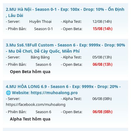
MU HỎA LONG 6.9 - 🌍 Website: https://muhoalong.pro
2.
MU Hà Nội - Season 0-1 - Exp: 100x - Drop: 10% - Ổn Định
Mu mới ra tháng 07 2026 - Mở máy chủ
, Lâu Dài
https://facebook.com/muhoalong
vào 08h ngày
- Server:
Huyền Thoại
- Alpha Test:
12/08
(14h)
30/07/2626
- Phiên Bản:
Season 0-1
- Open Beta:
15/08
(14h)
Exp: 9999x - Drop: 99%
MU Hà Nội - Ổn Định , Lâu Dài
Kiểu reset: Non Reset
3.
Mu Ss6.18Full Custom - Season 6 - Exp: 9999x - Drop: 90%
Mu mới ra tháng 08 2026 - Mở máy chủ
Huyền Thoại
vào
- Mu Dễ Chơi, Dễ Cày Quốc, Miễn Phí
Thể loại: Mu Nguyên bản Webzen
14h ngày 15/08/2626
- Server:
Băng Băng
- Alpha Test:
05/08
(13h)
Antihack: Xshiel
- Phiên Bản:
Season 6
- Open Beta:
06/08
(13h)
Exp: 100x - Drop: 10%
Open Beta hôm qua
Kiểu reset: Reset In Game
Thể loại: Mu Nguyên bản Webzen
Mu Ss6.18Full Custom - Mu Dễ Chơi, Dễ Cày Quốc, Miễn Phí
4.
MU HỎA LONG 6.9 - Season 6 - Exp: 9999x - Drop: 20% -
Antihack: ICM
Mu mới ra tháng 08 2026 - Mở máy chủ
Băng Băng
vào 13h
🌐 Website: https://muhoalong.pro
ngày 06/08/2626
- Server:
- Alpha Test:
06/08
(08h)
https://facebook.com/muhoalong
Exp: 9999x - Drop: 90%
- Phiên Bản:
Season 6
- Open Beta:
06/08
(08h)
Kiểu reset: Reset In Game
Alpha Test hôm qua
Thể loại: Mu Custom thêm đồ mới
MU HỎA LONG 6.9 - 🌐 Website: https://muhoalong.pro