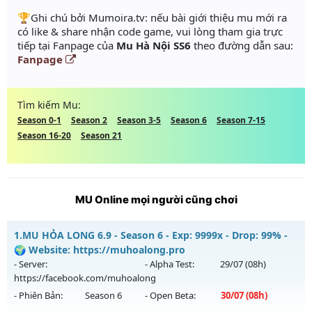
️🏆Ghi chú bởi Mumoira.tv: nếu bài giới thiệu mu mới ra
có like & share nhận code game, vui lòng tham gia trực
tiếp tại Fanpage của
Mu Hà Nội SS6
theo đường dẫn sau:
Fanpage
Tìm kiếm Mu:
Season 0-1
Season 2
Season 3-5
Season 6
Season 7-15
Season 16-20
Season 21
MU Online mọi người cũng chơi
1.
MU HỎA LONG 6.9 - Season 6 - Exp: 9999x - Drop: 99% -
🌍 Website: https://muhoalong.pro
- Server:
- Alpha Test:
29/07
(08h)
https://facebook.com/muhoalong
- Phiên Bản:
Season 6
- Open Beta:
30/07
(08h)