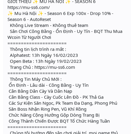
GIỚI THIỆU ✨ MU HÀ NỘI ✨ - SEASON 6
https://mu-ss6.com/
✨ Mu Hà Nội ✨ - Season 6 Exp 100x - Drop 10% -
Season 6 - AutoReset
Không Live Stream - Không thuê team
Sân Chơi Công Bằng - Ổn Định - Uy Tín - BQT Thu Mua
Wcoin Từ Người Chơi
======================
Thông tin lịch trình ra mắt :
Alphatest: 13h Ngày 16/02/2023
Open Beta : 13h Ngày 19/02/2023
Trang Chủ : https://mu-ss6.com
======================
Thông Tin Máy Chủ Mới :
️ Ổn Định - Lâu dài - Công Bằng - Uy Tín
️ Cân Bằng Dân Cày Và Dân Nạp
️ Cân Bằng Class - Cày Cuốc Lên Đồ - PK Thả Ga
️ Các Sự Kiện Săn Ngọc, Pk Team Đa Dạng, Phong Phú
️ Săn Boss Nhận Ring Pen, Vũ Khí Rồng
Chức Năng Cộng Hưởng Gộp Dòng Trang Bị
️ Công Thành Chiến Được BQT Tổ Chức Hàng Tuần
======================
Chúng tôi hướng đến sân chơi giải trí, mọi game thủ