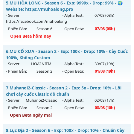
Antihack: Gold dragon
5.
MU HỎA LONG - Season 6 - Exp: 9999x - Drop: 99% - 🌍
Mu mới ra tháng 08 2026 - Mở máy chủ
Website: https://muhoalong.pro
https://facebook.com/muhoalong
vào 08h ngày
- Server:
- Alpha Test:
07/08
(08h)
06/08/2626
https://facebook.com/muhoalong
- Phiên Bản:
Season 6
- Open Beta:
07/08
(08h)
Exp: 9999x - Drop: 20%
Open Beta hôm nay
Kiểu reset: Non Reset
Thể loại: Mu Nguyên bản Webzen
MU HỎA LONG - 🌍 Website: https://muhoalong.pro
6.
MU CỔ XƯA - Season 2 - Exp: 100x - Drop: 10% - Cày Cuốc
Antihack: XShield
Mu mới ra tháng 08 2026 - Mở máy chủ
100%, Không Custom
https://facebook.com/muhoalong
vào 08h ngày
- Server:
HOÀI NIỆM
- Alpha Test:
30/07
(19h)
07/08/2626
- Phiên Bản:
Season 2
- Open Beta:
01/08
(19h)
Exp: 9999x - Drop: 99%
MU CỔ XƯA - Cày Cuốc 100%, Không Custom
Kiểu reset: Non Reset
7.
Muhanoi2-Classic - Season 2 - Exp: 5x - Drop: 10% - Lối
Mu mới ra tháng 08 2026 - Mở máy chủ
HOÀI NIỆM
vào 19h
chơi cày cuốc Classic đồ chuẩn
Thể loại: Mu Nguyên bản Webzen
ngày 01/08/2626
- Server:
Muhanoi2-Classic
- Alpha Test:
02/08
(17h)
Antihack: XShield
- Phiên Bản:
Season 2
- Open Beta:
08/08
(10h)
Exp: 100x - Drop: 10%
Open Beta ngày mai
Kiểu reset: Reset In Game
Thể loại: Mu Nguyên bản Webzen
Muhanoi2-Classic - Lối chơi cày cuốc Classic đồ chuẩn
8.
Lục Địa 2 - Season 6 - Exp: 100x - Drop: 10% - Chuẩn Cày