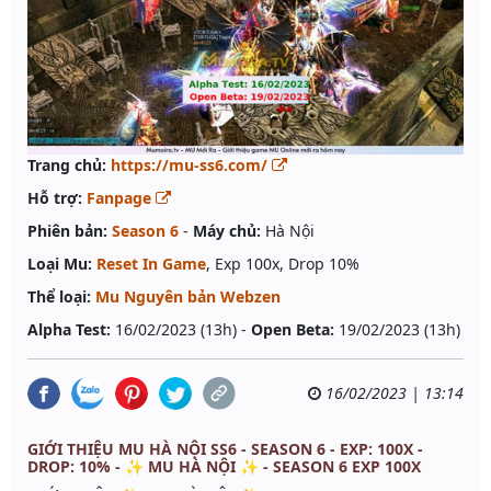
Trang chủ:
https://mu-ss6.com/
Hỗ trợ:
Fanpage
Phiên bản:
Season 6
-
Máy chủ:
Hà Nội
Loại Mu:
Reset In Game
, Exp 100x, Drop 10%
Thể loại:
Mu Nguyên bản Webzen
Alpha Test:
16/02/2023 (13h) -
Open Beta:
19/02/2023 (13h)
16/02/2023 | 13:14
GIỚI THIỆU MU HÀ NỘI SS6 - SEASON 6 - EXP: 100X -
DROP: 10% - ✨ MU HÀ NỘI ✨ - SEASON 6 EXP 100X