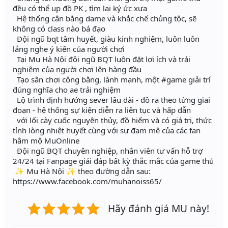
đều có thể up đồ PK , tìm lại ký ức xưa
Hệ thống cân bằng dame và khắc chế chủng tộc, sẽ
không có class nào bá đạo
Đội ngũ bqt tâm huyết, giàu kinh nghiệm, luôn luôn
lắng nghe ý kiến của người chơi
Tại Mu Hà Nội đội ngũ BQT luôn đặt lợi ích và trải
nghiệm của người chơi lên hàng đầu
Tạo sân chơi công bằng, lành mạnh, một #game giải trí
đúng nghĩa cho ae trải nghiệm
Lộ trình định hướng sever lâu dài - đồ ra theo từng giai
đoạn - hệ thống sự kiện diễn ra liên tục và hấp dẫn
với lối cày cuốc nguyên thủy, đồ hiếm và có giá trị, thức
tỉnh lòng nhiệt huyết cùng với sự đam mê của các fan
hâm mộ MuOnline
Đội ngũ BQT chuyên nghiệp, nhân viên tư vấn hỗ trợ
24/24 tại Fanpage giải đáp bất kỳ thắc mắc của game thủ
✨ Mu Hà Nội ✨ theo đường dẫn sau:
https://www.facebook.com/muhanoiss65/
Hãy đánh giá MU này!