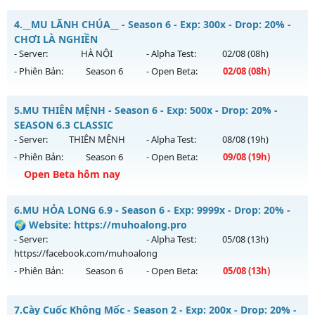
Kiểu reset: Reset In Game
Mu Thiên Long - MU SS1.9 –CHUẨN CÀY CẤY NGUYÊN BẢN
4.
__MU LÃNH CHÚA__ - Season 6 - Exp: 300x - Drop: 20% -
Thể loại: Mu Nguyên bản Webzen
Mu mới ra tháng 08 2026 - Mở máy chủ
Máy chủ Thiên
CHƠI LÀ NGHIỀN
Antihack: AntiShield
Vương
vào 22h ngày 03/08/2626
- Server:
HÀ NỘI
- Alpha Test:
02/08
(08h)
- Phiên Bản:
Season 6
- Open Beta:
02/08
(08h)
Exp: 50x - Drop: 100%
Kiểu reset: Reset In Game
__MU LÃNH CHÚA__ - CHƠI LÀ NGHIỀN
5.
MU THIÊN MỆNH - Season 6 - Exp: 500x - Drop: 20% -
Thể loại: Mu Nguyên bản Webzen
Mu mới ra tháng 08 2026 - Mở máy chủ
HÀ NỘI
vào 08h
SEASON 6.3 CLASSIC
Antihack: Gameguard
ngày 02/08/2626
- Server:
THIÊN MỆNH
- Alpha Test:
08/08
(19h)
- Phiên Bản:
Season 6
- Open Beta:
09/08
(19h)
Exp: 300x - Drop: 20%
Open Beta hôm nay
Kiểu reset: Reset In Game
Thể loại: Mu Nguyên bản Webzen
MU THIÊN MỆNH - SEASON 6.3 CLASSIC
6.
MU HỎA LONG 6.9 - Season 6 - Exp: 9999x - Drop: 20% -
Antihack: GoldShield
Mu mới ra tháng 08 2026 - Mở máy chủ
THIÊN MỆNH
vào
🌍 Website: https://muhoalong.pro
19h ngày 09/08/2626
- Server:
- Alpha Test:
05/08
(13h)
https://facebook.com/muhoalong
Exp: 500x - Drop: 20%
- Phiên Bản:
Season 6
- Open Beta:
05/08
(13h)
Kiểu reset: Reset In Game
Thể loại: Mu Nguyên bản Webzen
MU HỎA LONG 6.9 - 🌍 Website: https://muhoalong.pro
7.
Cày Cuốc Không Mốc - Season 2 - Exp: 200x - Drop: 20% -