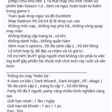
【http://mu-hnx.net/ 】ra mắt máy chủ mới Thiên Sứ
phiên bản Season 1.0 , item và ngọc hoàn toàn tự kiếm
trong game !!
Train quái drop ngọc và đồ Excellent
Map Stadium PK 24/24 tỷ lệ drop cực cao
Không mốc nạp , không top phú hộ , không vòng quay
may mắn
Không thăng cấp trang bị , vũ khí
Không danh hiệu , không quân hàm
Item max 3 options , tối đa cánh cấp 2 , Vũ Khí Rồng
Lộ trình hợp lý, đồ đạc ra chậm và có giá trị
Hỗ trợ NPC BUFF giúp người chơi không còn phải lo việc
log buff gây phiền hà, thoải mái chơi solo cày cuốc và săn
boss
______________________________________________
Thông tin máy Thiên Sứ :
4 class cơ bản ( Dark Wizard , Dark Knight , Elf , Magic )
Tối đa cánh cấp 2 , trang bị cấp 7 , Vũ Khí Rồng
Party tối đa 5 người, party càng nhiều kinh nghiệm càng
cao
Giới hạn reset : 1 lần / ngày
Giới hạn tài khoản : 1 acc / 1 pc
Exp : 30x