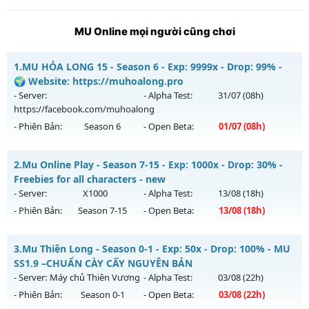
MU Online mọi người cũng chơi
1.
MU HỎA LONG 15 - Season 6 - Exp: 9999x - Drop: 99% -
🌍 Website: https://muhoalong.pro
- Server:
- Alpha Test:
31/07
(08h)
https://facebook.com/muhoalong
- Phiên Bản:
Season 6
- Open Beta:
01/07
(08h)
MU HỎA LONG 15 - 🌍 Website: https://muhoalong.pro
2.
Mu Online Play - Season 7-15 - Exp: 1000x - Drop: 30% -
Mu mới ra tháng 07 2026 - Mở máy chủ
Freebies for all characters - new
https://facebook.com/muhoalong
vào 08h ngày
- Server:
X1000
- Alpha Test:
13/08
(18h)
01/07/2626
- Phiên Bản:
Season 7-15
- Open Beta:
13/08
(18h)
Exp: 9999x - Drop: 99%
Mu Online Play - Freebies for all characters - new
Kiểu reset: Non Reset
3.
Mu Thiên Long - Season 0-1 - Exp: 50x - Drop: 100% - MU
Mu mới ra tháng 08 2026 - Mở máy chủ
X1000
vào 18h ngày
SS1.9 –CHUẨN CÀY CẤY NGUYÊN BẢN
Thể loại: Mu Nguyên bản Webzen
13/08/2626
- Server:
Máy chủ Thiên Vương
- Alpha Test:
03/08
(22h)
Antihack: Xshiel
- Phiên Bản:
Season 0-1
- Open Beta:
03/08
(22h)
Exp: 1000x - Drop: 30%