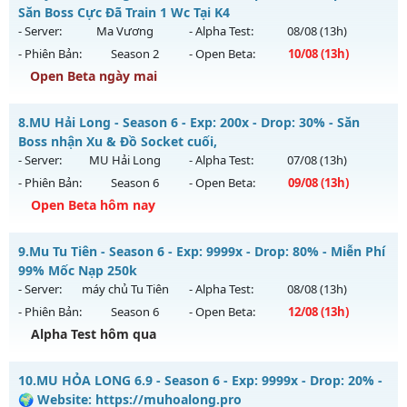
Antihack: Antihack chạy bằng cơm
Mu mới ra tháng 08 2026 - Mở máy chủ
Săn Boss Cực Đã Train 1 Wc Tại K4
https://facebook.com/muhoalong
vào 13h ngày
- Server:
Ma Vương
- Alpha Test:
08/08
(13h)
05/08/2626
- Phiên Bản:
Season 2
- Open Beta:
10/08
(13h)
Exp: 9999x - Drop: 20%
Open Beta ngày mai
Kiểu reset: Non Reset
Cày Cuốc Không Mốc - Săn Boss Cực Đã Train 1 Wc Tại K4
8.
MU Hải Long - Season 6 - Exp: 200x - Drop: 30% - Săn
Thể loại: Mu Nguyên bản Webzen
Mu mới ra tháng 08 2026 - Mở máy chủ
Ma Vương
vào 13h
Boss nhận Xu & Đồ Socket cuối,
Antihack: XShield
ngày 10/08/2626
- Server:
MU Hải Long
- Alpha Test:
07/08
(13h)
- Phiên Bản:
Season 6
- Open Beta:
09/08
(13h)
Exp: 200x - Drop: 20%
Open Beta hôm nay
Kiểu reset: Reset In Game
Thể loại: Mu Nguyên bản Webzen
MU Hải Long - Săn Boss nhận Xu & Đồ Socket cuối,
9.
Mu Tu Tiên - Season 6 - Exp: 9999x - Drop: 80% - Miễn Phí
Antihack: GameGuard
Mu mới ra tháng 08 2026 - Mở máy chủ
MU Hải Long
vào
99% Mốc Nạp 250k
13h ngày 09/08/2626
- Server:
máy chủ Tu Tiên
- Alpha Test:
08/08
(13h)
- Phiên Bản:
Season 6
- Open Beta:
12/08
(13h)
Exp: 200x - Drop: 30%
Alpha Test hôm qua
Kiểu reset: Reset In Game
Thể loại: Mu Nguyên bản Webzen
Mu Tu Tiên - Miễn Phí 99% Mốc Nạp 250k
10.
MU HỎA LONG 6.9 - Season 6 - Exp: 9999x - Drop: 20% -
Antihack: VietGuard
Mu mới ra tháng 08 2026 - Mở máy chủ
máy chủ Tu Tiên
🌍 Website: https://muhoalong.pro