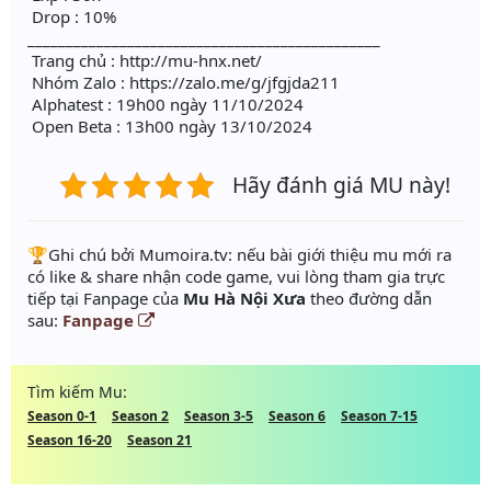
Drop : 10%
______________________________________________
Trang chủ : http://mu-hnx.net/
Nhóm Zalo : https://zalo.me/g/jfgjda211
Alphatest : 19h00 ngày 11/10/2024
Open Beta : 13h00 ngày 13/10/2024
Hãy đánh giá MU này!
️🏆Ghi chú bởi Mumoira.tv: nếu bài giới thiệu mu mới ra
có like & share nhận code game, vui lòng tham gia trực
tiếp tại Fanpage của
Mu Hà Nội Xưa
theo đường dẫn
sau:
Fanpage
Tìm kiếm Mu:
Season 0-1
Season 2
Season 3-5
Season 6
Season 7-15
Season 16-20
Season 21