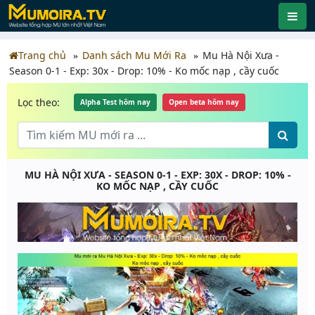
Trang chủ
Danh sách Mu Mới Ra
Mu Hà Nội Xưa -
Season 0-1 - Exp: 30x - Drop: 10% - Ko mốc nạp , cầy cuốc
Lọc theo:
Alpha Test hôm nay
Open beta hôm nay
MU HÀ NỘI XƯA - SEASON 0-1 - EXP: 30X - DROP: 10% -
KO MỐC NẠP , CẦY CUỐC