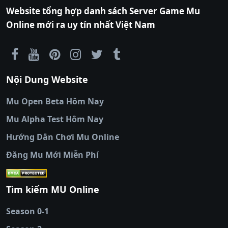
TV
|
789club
|
789club
|
xoilactv
|
Link
Website tổng hợp danh sách Server Game Mu
xem bóng đá cakhiatv
|
Link xem bóng đá
Online mới ra uy tín nhất Việt Nam
90phut
|
Coi đá banh
Thapcamtv
|
RR88
|
xem bóng đá
|
xem
bóng đá trực tiếp
|
xem bóng đá trực
tuyến
|
trực tiếp bóng đá
|
colatv
|
colatv
Nội Dung Website
bóng đá trực tiếp
|
colatv trực tiếp bóng
đá
|
colatv truc tiep bong da
|
colatv
|
thập
Mu Open Beta Hôm Nay
cẩm tv
|
thapcam
|
xem bóng đá
Mu Alpha Test Hôm Nay
luongsontv
|
trực tiếp bóng đá cakhiatv
|
trực
tiếp bóng đá
Hướng Dẫn Chơi Mu Online
socolive
|
xoso66
|
DABET
|
xem bóng đá
Đăng Mu Mới Miễn Phí
cakhiatv
|
kèo nhà
cái
|
qh88
|
Ok9
|
nhatvip
|
socolive
|
Ku
88
|
tài xỉu
Tìm kiếm MU Online
online
|
sunwin
|
hitclub
|
b52club
|
iwin
cái uy tín
|
kèo nhà
Season 0-1
cái
|
nowgoal
|
1gom
|
net88
|
max88
|