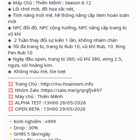
◈ Máy Chủ : Thiên Mệnh : Season 6.12
◈ Lối chơi mới, đồ họa sắc nét,
◈ Tính năng mới mẻ, hệ thông nâng cấp item hoàn toàn
mới
◈ NPC đổi đồ, NPC cộng hưởng, NPC nâng cấp trang bị
vũ khí
◈ 2 Tuần thay đổi sự kiện 1 lần, không nhàm chán
◈ Tối đa trang bị, trang bị Rub 10, vũ khí Rub, 10 Ring
Pen Rub 10
◈ Ngày đầu open, trang bị 380, vũ khí 380, wing 2.5,
ngựa, sói hoàng kim.
◈ Không màu mè, lòe loẹt
-----------------------------------------
💢 Trang Chủ : http://mu-hoainiem.info
💢 Nhóm Zalo :https://zalo.me/g/qrgfjx897
💢 Máy chủ : Thiên Mệnh
💢 ALPHA TEST :13H00 28/05/2026
💢 OPEN BETA : 13H00 29/05/2026
-----------------------------------------
🔸Kinh nghiệm : x999
🔸Drop : 30%
🔸GHRS 5 lần/ngày
🔸Ngày đầu open 20 lần