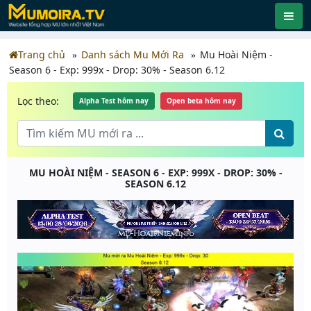
Trang chủ
Danh sách Mu Mới Ra
Mu Hoài Niệm -
Season 6 - Exp: 999x - Drop: 30% - Season 6.12
Lọc theo:
Alpha Test hôm nay
Open beta hôm nay
MU HOÀI NIỆM - SEASON 6 - EXP: 999X - DROP: 30% -
SEASON 6.12