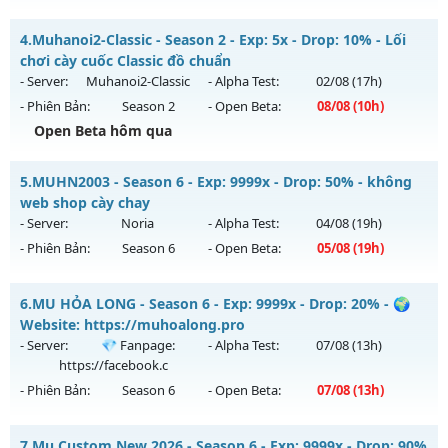
Kiểu reset: Reset In Game
Mu Lục Bảo - Miễn phí 99%
4.
Muhanoi2-Classic - Season 2 - Exp: 5x - Drop: 10% - Lối
Thể loại: Mu Nguyên bản Webzen
Mu mới ra tháng 08 2026 - Mở máy chủ
Lục Bảo
vào 13h
chơi cày cuốc Classic đồ chuẩn
Antihack: Anti Vip bắt hack tuyệt đối
ngày 05/08/2626
- Server:
Muhanoi2-Classic
- Alpha Test:
02/08
(17h)
- Phiên Bản:
Season 2
- Open Beta:
08/08
(10h)
Exp: 999x - Drop: 60%
Open Beta hôm qua
Kiểu reset: Non Reset
Thể loại: Mu Custom thêm đồ mới
Muhanoi2-Classic - Lối chơi cày cuốc Classic đồ chuẩn
5.
MUHN2003 - Season 6 - Exp: 9999x - Drop: 50% - không
Antihack: SharkAnti
Mu mới ra tháng 08 2026 - Mở máy chủ
Muhanoi2-Classic
web shop cày chay
vào 10h ngày 08/08/2626
- Server:
Noria
- Alpha Test:
04/08
(19h)
- Phiên Bản:
Season 6
- Open Beta:
05/08
(19h)
Exp: 5x - Drop: 10%
Kiểu reset: Reset In Game
MUHN2003 - không web shop cày chay
6.
MU HỎA LONG - Season 6 - Exp: 9999x - Drop: 20% - 🌍
Thể loại: Mu Nguyên bản Webzen
Mu mới ra tháng 08 2026 - Mở máy chủ
Noria
vào 19h ngày
Website: https://muhoalong.pro
Antihack: Pro
05/08/2626
- Server:
💎 Fanpage:
- Alpha Test:
07/08
(13h)
https://facebook.c
Exp: 9999x - Drop: 50%
- Phiên Bản:
Season 6
- Open Beta:
07/08
(13h)
Kiểu reset: Reset In Game
Thể loại: Mu Nguyên bản Webzen
MU HỎA LONG - 🌍 Website: https://muhoalong.pro
7.
Mu Custom New 2026 - Season 6 - Exp: 9999x - Drop: 90%