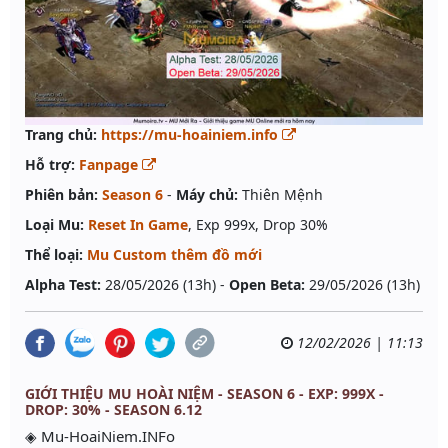
Trang chủ:
https://mu-hoainiem.info
Hỗ trợ:
Fanpage
Phiên bản:
Season 6
-
Máy chủ:
Thiên Mệnh
Loại Mu:
Reset In Game
, Exp 999x, Drop 30%
Thể loại:
Mu Custom thêm đồ mới
Alpha Test:
28/05/2026 (13h) -
Open Beta:
29/05/2026 (13h)
12/02/2026 | 11:13
GIỚI THIỆU MU HOÀI NIỆM - SEASON 6 - EXP: 999X -
DROP: 30% - SEASON 6.12
◈ Mu-HoaiNiem.INFo