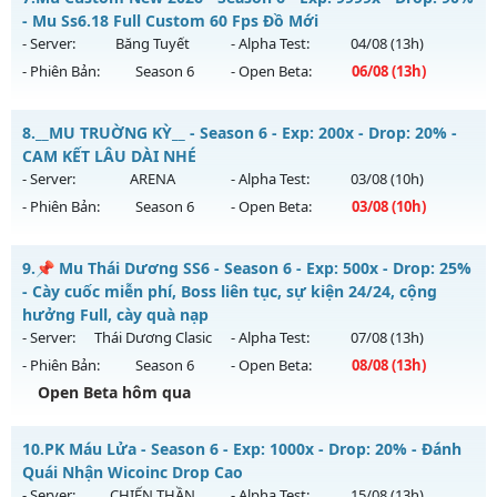
Antihack: XSHield
Mu mới ra tháng 08 2026 - Mở máy chủ
💎 Fanpage:
- Mu Ss6.18 Full Custom 60 Fps Đồ Mới
https://facebook.c
vào 13h ngày 07/08/2626
- Server:
Băng Tuyết
- Alpha Test:
04/08
(13h)
- Phiên Bản:
Season 6
- Open Beta:
06/08
(13h)
Exp: 9999x - Drop: 20%
Kiểu reset: Non Reset
Mu Custom New 2026 - Mu Ss6.18 Full Custom 60 Fps Đồ
8.
__MU TRUỜNG KỲ__ - Season 6 - Exp: 200x - Drop: 20% -
Thể loại: Mu Nguyên bản Webzen
Mới
CAM KẾT LÂU DÀI NHÉ
Antihack: XShield
Mu mới ra tháng 08 2026 - Mở máy chủ
Băng Tuyết
vào 13h
- Server:
ARENA
- Alpha Test:
03/08
(10h)
ngày 06/08/2626
- Phiên Bản:
Season 6
- Open Beta:
03/08
(10h)
Exp: 9999x - Drop: 90%
__MU TRUỜNG KỲ__ - CAM KẾT LÂU DÀI NHÉ
Kiểu reset: Reset In Game
9.
📌 Mu Thái Dương SS6 - Season 6 - Exp: 500x - Drop: 25%
Mu mới ra tháng 08 2026 - Mở máy chủ
ARENA
vào 10h
- Cày cuốc miễn phí, Boss liên tục, sự kiện 24/24, cộng
Thể loại: Mu Custom thêm đồ mới
ngày 03/08/2626
hưởng Full, cày quà nạp
Antihack: Gold Dragon
- Server:
Thái Dương Clasic
- Alpha Test:
07/08
(13h)
Exp: 200x - Drop: 20%
- Phiên Bản:
Season 6
- Open Beta:
08/08
(13h)
Kiểu reset: Reset In Game
Open Beta hôm qua
Thể loại: Mu Nguyên bản Webzen
📌 Mu Thái Dương SS6 - Cày cuốc miễn phí, Boss liên tục,
Antihack: GoldShield
10.
PK Máu Lửa - Season 6 - Exp: 1000x - Drop: 20% - Đánh
sự kiện 24/24, cộng hưởng Full, cày quà nạp
Quái Nhận Wicoinc Drop Cao
Mu mới ra tháng 08 2026 - Mở máy chủ
Thái Dương Clasic
- Server:
CHIẾN THẦN
- Alpha Test:
15/08
(13h)