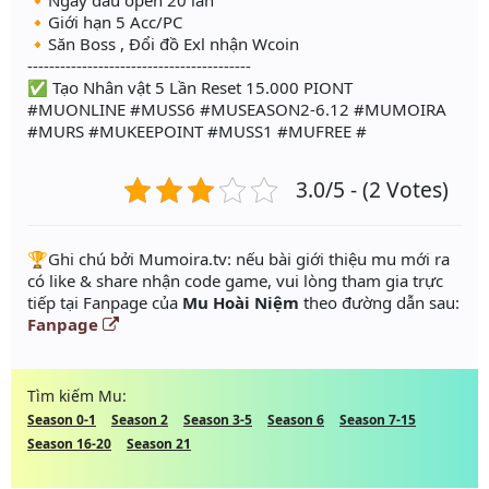
🔸Giới hạn 5 Acc/PC
🔸Săn Boss , Đổi đồ Exl nhận Wcoin
-----------------------------------------
✅ Tạo Nhân vật 5 Lần Reset 15.000 PIONT
#MUONLINE #MUSS6 #MUSEASON2-6.12 #MUMOIRA
#MURS #MUKEEPOINT #MUSS1 #MUFREE #
3.0/5 - (2 Votes)
️🏆Ghi chú bởi Mumoira.tv: nếu bài giới thiệu mu mới ra
có like & share nhận code game, vui lòng tham gia trực
tiếp tại Fanpage của
Mu Hoài Niệm
theo đường dẫn sau:
Fanpage
Tìm kiếm Mu:
Season 0-1
Season 2
Season 3-5
Season 6
Season 7-15
Season 16-20
Season 21