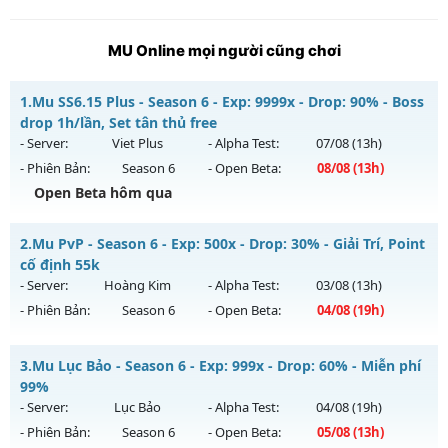
MU Online mọi người cũng chơi
1.
Mu SS6.15 Plus - Season 6 - Exp: 9999x - Drop: 90% - Boss
drop 1h/lần, Set tân thủ free
- Server:
Viet Plus
- Alpha Test:
07/08
(13h)
- Phiên Bản:
Season 6
- Open Beta:
08/08
(13h)
Open Beta hôm qua
Mu SS6.15 Plus - Boss drop 1h/lần, Set tân thủ free
2.
Mu PvP - Season 6 - Exp: 500x - Drop: 30% - Giải Trí, Point
Mu mới ra tháng 08 2026 - Mở máy chủ
Viet Plus
vào 13h
cố định 55k
ngày 08/08/2626
- Server:
Hoàng Kim
- Alpha Test:
03/08
(13h)
- Phiên Bản:
Season 6
- Open Beta:
04/08
(19h)
Exp: 9999x - Drop: 90%
Kiểu reset: Reset In Game
Mu PvP - Giải Trí, Point cố định 55k
3.
Mu Lục Bảo - Season 6 - Exp: 999x - Drop: 60% - Miễn phí
Thể loại: Mu Bán Đồ Full Trong Shop
Mu mới ra tháng 08 2026 - Mở máy chủ
Hoàng Kim
vào 19h
99%
Antihack: Phoenix chống hack mới
ngày 04/08/2626
- Server:
Lục Bảo
- Alpha Test:
04/08
(19h)
- Phiên Bản:
Season 6
- Open Beta:
05/08
(13h)
Exp: 500x - Drop: 30%