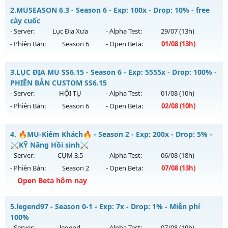
__MU TRUỜNG KỲ__ - CAM KẾT LÂU DÀI NHÉ
2.
MUSEASON 6.3 - Season 6 - Exp: 100x - Drop: 10% - free
Mu mới ra tháng 08 2026 - Mở máy chủ
ARENA
vào 10h
cày cuốc
ngày 03/08/2626
- Server:
Lục Địa Xưa
- Alpha Test:
29/07
(13h)
- Phiên Bản:
Season 6
- Open Beta:
01/08
(13h)
Exp: 200x - Drop: 20%
Kiểu reset: Reset In Game
MUSEASON 6.3 - free cày cuốc
3.
LỤC ĐỊA MU SS6.15 - Season 6 - Exp: 5555x - Drop: 100% -
Thể loại: Mu Nguyên bản Webzen
Mu mới ra tháng 08 2026 - Mở máy chủ
Lục Địa Xưa
vào
PHIÊN BẢN CUSTOM SS6.15
Antihack: GoldShield
13h ngày 01/08/2626
- Server:
HỘI TỤ
- Alpha Test:
01/08
(10h)
- Phiên Bản:
Season 6
- Open Beta:
02/08
(10h)
Exp: 100x - Drop: 10%
Kiểu reset: Reset In Game
LỤC ĐỊA MU SS6.15 - PHIÊN BẢN CUSTOM SS6.15
4.
🔥MU-Kiếm Khách🔥 - Season 2 - Exp: 200x - Drop: 5% -
Thể loại: Mu Nguyên bản Webzen
Mu mới ra tháng 08 2026 - Mở máy chủ
HỘI TỤ
vào 10h
⚔️KỸ Năng Hồi sinh⚔️
Antihack: hoàn toàn mới
ngày 02/08/2626
- Server:
CỤM 3.5
- Alpha Test:
06/08
(18h)
- Phiên Bản:
Season 2
- Open Beta:
07/08
(13h)
Exp: 5555x - Drop: 100%
Open Beta hôm nay
Kiểu reset: Reset In Game
Thể loại: Mu Custom thêm đồ mới
🔥MU-Kiếm Khách🔥 - ⚔️KỸ Năng Hồi sinh⚔️
5.
legend97 - Season 0-1 - Exp: 7x - Drop: 1% - Miễn phí
Antihack: SPK
Mu mới ra tháng 08 2026 - Mở máy chủ
CỤM 3.5
vào 13h
100%
ngày 07/08/2626
- Server:
legend
- Alpha Test:
07/08
(19h)