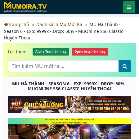
Trang chủ
Danh sách Mu Mới Ra
MU Hà Thành -
Season 6 - Exp: 9999x - Drop: 50% - MuOnline SS6 Classic
Huyền Thoại
Lọc theo:
Alpha Test hôm nay
Open beta hôm nay
MU HÀ THÀNH - SEASON 6 - EXP: 9999X - DROP: 50% -
MUONLINE SS6 CLASSIC HUYỀN THOẠI