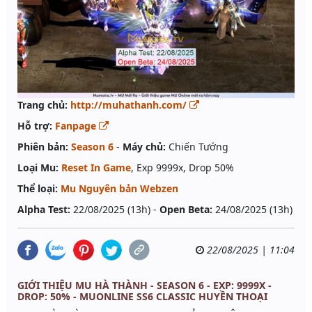
Trang chủ:
http://muhathanh.com/
Hỗ trợ:
Fanpage
Phiên bản:
Season 6
-
Máy chủ:
Chiến Tướng
Loại Mu:
Reset In Game
, Exp 9999x, Drop 50%
Thể loại:
Mu Nguyên bản Webzen
Alpha Test:
22/08/2025 (13h) -
Open Beta:
24/08/2025 (13h)
22/08/2025 | 11:04
GIỚI THIỆU MU HÀ THÀNH - SEASON 6 - EXP: 9999X -
DROP: 50% - MUONLINE SS6 CLASSIC HUYỀN THOẠI