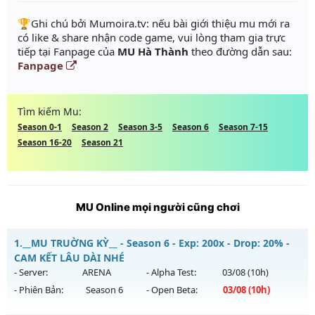
️🏆Ghi chú bởi Mumoira.tv: nếu bài giới thiệu mu mới ra
có like & share nhận code game, vui lòng tham gia trực
tiếp tại Fanpage của
MU Hà Thành
theo đường dẫn sau:
Fanpage
Tìm kiếm Mu:
Season 0-1
Season 2
Season 3-5
Season 6
Season 7-15
Season 16-20
Season 21
MU Online mọi người cũng chơi
1.
__MU TRUỜNG KỲ__ - Season 6 - Exp: 200x - Drop: 20% -
CAM KẾT LÂU DÀI NHÉ
- Server:
ARENA
- Alpha Test:
03/08
(10h)
- Phiên Bản:
Season 6
- Open Beta:
03/08
(10h)