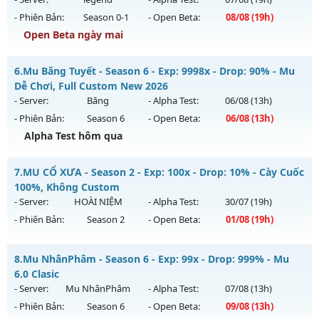
- Phiên Bản:
Season 0-1
- Open Beta:
08/08
(19h)
Exp: 200x - Drop: 5%
Open Beta ngày mai
Kiểu reset: Reset In Game
Thể loại: Mu Nguyên bản Webzen
legend97 - Miễn phí 100%
6.
Mu Băng Tuyết - Season 6 - Exp: 9998x - Drop: 90% - Mu
Antihack: Sharkguard
Mu mới ra tháng 08 2026 - Mở máy chủ
legend
vào 19h
Dễ Chơi, Full Custom New 2026
ngày 08/08/2626
- Server:
Băng
- Alpha Test:
06/08
(13h)
- Phiên Bản:
Season 6
- Open Beta:
06/08
(13h)
Exp: 7x - Drop: 1%
Alpha Test hôm qua
Kiểu reset: Reset In Game
Thể loại: Mu Nguyên bản Webzen
Mu Băng Tuyết - Mu Dễ Chơi, Full Custom New 2026
7.
MU CỔ XƯA - Season 2 - Exp: 100x - Drop: 10% - Cày Cuốc
Antihack: Bandicam Hack 100%
Mu mới ra tháng 08 2026 - Mở máy chủ
Băng
vào 13h ngày
100%, Không Custom
06/08/2626
- Server:
HOÀI NIỆM
- Alpha Test:
30/07
(19h)
- Phiên Bản:
Season 2
- Open Beta:
01/08
(19h)
Exp: 9998x - Drop: 90%
Kiểu reset: Reset In Game
MU CỔ XƯA - Cày Cuốc 100%, Không Custom
8.
Mu NhânPhâm - Season 6 - Exp: 99x - Drop: 999% - Mu
Thể loại: Mu Custom thêm đồ mới
Mu mới ra tháng 08 2026 - Mở máy chủ
HOÀI NIỆM
vào 19h
6.0 Clasic
Antihack: Dragon
ngày 01/08/2626
- Server:
Mu NhânPhâm
- Alpha Test:
07/08
(13h)
- Phiên Bản:
Season 6
- Open Beta:
09/08
(13h)
Exp: 100x - Drop: 10%