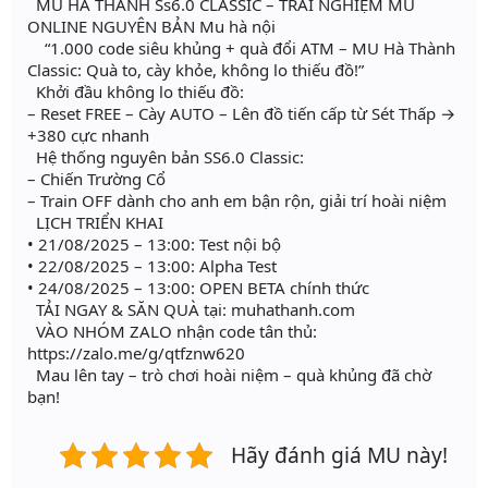
MU HÀ THÀNH Ss6.0 CLASSIC – TRẢI NGHIỆM MU
ONLINE NGUYÊN BẢN Mu hà nội
“1.000 code siêu khủng + quà đổi ATM – MU Hà Thành
Classic: Quà to, cày khỏe, không lo thiếu đồ!”
Khởi đầu không lo thiếu đồ:
– Reset FREE – Cày AUTO – Lên đồ tiến cấp từ Sét Thấp →
+380 cực nhanh
Hệ thống nguyên bản SS6.0 Classic:
– Chiến Trường Cổ
– Train OFF dành cho anh em bận rộn, giải trí hoài niệm
LỊCH TRIỂN KHAI
• 21/08/2025 – 13:00: Test nội bộ
• 22/08/2025 – 13:00: Alpha Test
• 24/08/2025 – 13:00: OPEN BETA chính thức
TẢI NGAY & SĂN QUÀ tại: muhathanh.com
VÀO NHÓM ZALO nhận code tân thủ:
https://zalo.me/g/qtfznw620
Mau lên tay – trò chơi hoài niệm – quà khủng đã chờ
bạn!
Hãy đánh giá MU này!