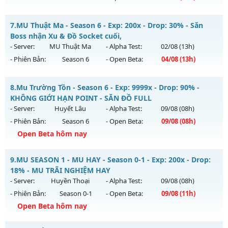
Kiểu reset: Reset In Game
Mu PvP - Giải Trí, Point cố định 55k
7.
MU Thuật Ma - Season 6 - Exp: 200x - Drop: 30% - Săn
Thể loại: Mu Nguyên bản Webzen
Mu mới ra tháng 08 2026 - Mở máy chủ
Hoàng Kim
vào 19h
Boss nhận Xu & Đồ Socket cuối,
Antihack: ICM
ngày 04/08/2626
- Server:
MU Thuật Ma
- Alpha Test:
02/08
(13h)
- Phiên Bản:
Season 6
- Open Beta:
04/08
(13h)
Exp: 500x - Drop: 30%
Kiểu reset: Reset In Game
MU Thuật Ma - Săn Boss nhận Xu & Đồ Socket cuối,
8.
Mu Trường Tồn - Season 6 - Exp: 9999x - Drop: 90% -
Thể loại: Mu Nguyên bản Webzen
Mu mới ra tháng 08 2026 - Mở máy chủ
MU Thuật Ma
vào
KHÔNG GIỚI HẠN POINT - SĂN ĐỒ FULL
Antihack: Anti Vip bắt hack tuyệt đối
13h ngày 04/08/2626
- Server:
Huyết Lâu
- Alpha Test:
09/08
(08h)
- Phiên Bản:
Season 6
- Open Beta:
09/08
(08h)
Exp: 200x - Drop: 30%
Open Beta hôm nay
Kiểu reset: Reset In Game
Thể loại: Mu Nguyên bản Webzen
Mu Trường Tồn - KHÔNG GIỚI HẠN POINT - SĂN ĐỒ FULL
9.
MU SEASON 1 - MU HAY - Season 0-1 - Exp: 200x - Drop:
Antihack: VietGuard
Mu mới ra tháng 08 2026 - Mở máy chủ
Huyết Lâu
vào 08h
18% - MU TRÃI NGHIỆM HAY
ngày 09/08/2626
- Server:
Huyền Thoại
- Alpha Test:
09/08
(08h)
- Phiên Bản:
Season 0-1
- Open Beta:
09/08
(11h)
Exp: 9999x - Drop: 90%
Open Beta hôm nay
Kiểu reset: Reset In Game
Thể loại: Mu Nguyên bản Webzen
MU SEASON 1 - MU HAY - MU TRÃI NGHIỆM HAY