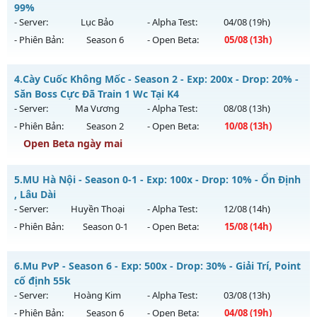
Mu mới ra tháng 08 2026 - Mở máy chủ
HOÀI NIỆM
vào 19h
99%
Thể loại: Mu Nguyên bản Webzen
ngày 01/08/2626
- Server:
Lục Bảo
- Alpha Test:
04/08
(19h)
Antihack: Xshiel
- Phiên Bản:
Season 6
- Open Beta:
05/08
(13h)
Exp: 100x - Drop: 10%
Kiểu reset: Reset In Game
Mu Lục Bảo - Miễn phí 99%
4.
Cày Cuốc Không Mốc - Season 2 - Exp: 200x - Drop: 20% -
Thể loại: Mu Nguyên bản Webzen
Mu mới ra tháng 08 2026 - Mở máy chủ
Lục Bảo
vào 13h
Săn Boss Cực Đã Train 1 Wc Tại K4
Antihack: Phiên bản mới nhất
ngày 05/08/2626
- Server:
Ma Vương
- Alpha Test:
08/08
(13h)
- Phiên Bản:
Season 2
- Open Beta:
10/08
(13h)
Exp: 999x - Drop: 60%
Open Beta ngày mai
Kiểu reset: Non Reset
Thể loại: Mu Custom thêm đồ mới
Cày Cuốc Không Mốc - Săn Boss Cực Đã Train 1 Wc Tại K4
5.
MU Hà Nội - Season 0-1 - Exp: 100x - Drop: 10% - Ổn Định
Antihack: SharkAnti
Mu mới ra tháng 08 2026 - Mở máy chủ
Ma Vương
vào 13h
, Lâu Dài
ngày 10/08/2626
- Server:
Huyền Thoại
- Alpha Test:
12/08
(14h)
- Phiên Bản:
Season 0-1
- Open Beta:
15/08
(14h)
Exp: 200x - Drop: 20%
Kiểu reset: Reset In Game
MU Hà Nội - Ổn Định , Lâu Dài
6.
Mu PvP - Season 6 - Exp: 500x - Drop: 30% - Giải Trí, Point
Thể loại: Mu Nguyên bản Webzen
Mu mới ra tháng 08 2026 - Mở máy chủ
Huyền Thoại
vào
cố định 55k
Antihack: GameGuard
14h ngày 15/08/2626
- Server:
Hoàng Kim
- Alpha Test:
03/08
(13h)
- Phiên Bản:
Season 6
- Open Beta:
04/08
(19h)
Exp: 100x - Drop: 10%