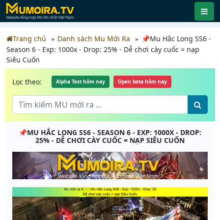
Trang chủ
Danh sách Mu Mới Ra
📌Mu Hắc Long SS6 -
Season 6 - Exp: 1000x - Drop: 25% - Dễ chơi cày cuốc = nạp
Siêu Cuốn
Lọc theo:
Alpha Test hôm nay
Open beta hôm nay
📌MU HẮC LONG SS6 - SEASON 6 - EXP: 1000X - DROP:
25% - DỄ CHƠI CÀY CUỐC = NẠP SIÊU CUỐN