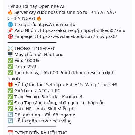
19h00 Tối nay Open nhé AE
🔥 Server cày cuốc boss hồi sinh đồ full +15 AE VÀO
CHIẾN NGAY! 🔥
🌐 Trang chủ: https://muvip.info
📌 Zalo Nhóm: https://zalo.me/g/jm5poybdflkeqi07xinu
🎯 Fanpage : https://www.facebook.com/muvipss6/
━━━━━━━━━━━━━━━━━━
⚔️ THÔNG TIN SERVER
🖥 Máy chủ mới: Hắc Long
✅ Exp: 1000%
✅ Drop: 25%
✅ Tạo nhân vật: 65.000 Point (Không reset cố định
point)
🎁 Hỗ trợ tân thủ: Set cấp 7 Full +15, Wing 1 Luck +9
✅ Giới hạn: 2 ACC / 1 PC
✅ Train Wcoin: Barrack – Kanturu 4
✅ Đua Top căng thẳng, phần quà cực hấp dẫn!
✅ Auto HP – Auto Skill Miễn phí
🔄 Đổi giới tính – đổi đồ ingame
🔄 Hỗ trợ gộp server nếu vắng
━━━━━━━━━━━━━━━━━━
📅 EVENT DIỄN RA LIÊN TỤC