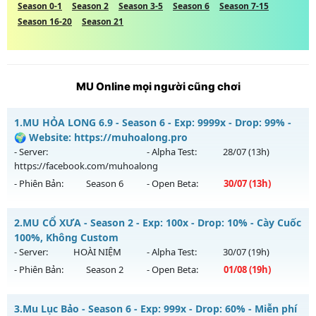
Season 0-1
Season 2
Season 3-5
Season 6
Season 7-15
Season 16-20
Season 21
MU Online mọi người cũng chơi
1.
MU HỎA LONG 6.9 - Season 6 - Exp: 9999x - Drop: 99% -
🌍 Website: https://muhoalong.pro
- Server:
- Alpha Test:
28/07
(13h)
https://facebook.com/muhoalong
- Phiên Bản:
Season 6
- Open Beta:
30/07
(13h)
MU HỎA LONG 6.9 - 🌍 Website: https://muhoalong.pro
2.
MU CỔ XƯA - Season 2 - Exp: 100x - Drop: 10% - Cày Cuốc
Mu mới ra tháng 07 2026 - Mở máy chủ
100%, Không Custom
https://facebook.com/muhoalong
vào 13h ngày
- Server:
HOÀI NIỆM
- Alpha Test:
30/07
(19h)
30/07/2626
- Phiên Bản:
Season 2
- Open Beta:
01/08
(19h)
Exp: 9999x - Drop: 99%
MU CỔ XƯA - Cày Cuốc 100%, Không Custom
Kiểu reset: Non Reset
3.
Mu Lục Bảo - Season 6 - Exp: 999x - Drop: 60% - Miễn phí