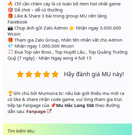
🔥 Chỉ cần chăm cày là có toàn bộ item hot nhất game
🎯 Dễ chơi – dễ có thưởng
🎁 Like & Share 3 bài trong group MU nền tảng
Facebook
📸 Chụp ảnh gửi Zalo Admin 👉 Nhận ngay 3.000.000
Wcoin
🎁 Tham gia Zalo Group, nhắn tên nhân vật cho Admin
💎 Nhận ngay 1.000.000 Wcoin
🏹 Đua Top săn Boss , Top Huyết Lâu , Top Quảng Trường
Quỷ [7 ngày] - Nhận Ngay wing 4 full 15
Hãy đánh giá MU này!
️🏆Ghi chú bởi Mumoira.tv: nếu bài giới thiệu mu mới ra
có like & share nhận code game, vui lòng tham gia trực
tiếp tại Fanpage của
📌Mu Hắc Long SS6
theo đường
dẫn sau:
Fanpage
Tìm kiếm Mu: