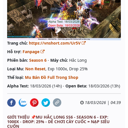
Trang chủ:
https://vnshort.com/Ur5V
Hỗ trợ:
Fanpage
Phiên bản:
Season 6
-
Máy chủ:
Hắc Long
Loại Mu:
Non Reset
, Exp 1000x, Drop 25%
Thể loại:
Mu Bán Đồ Full Trong Shop
Alpha Test:
18/03/2026 (14h) -
Open Beta:
18/03/2026 (13h)
18/03/2026 | 04:39
GIỚI THIỆU 📌MU HẮC LONG SS6 - SEASON 6 - EXP:
1000X - DROP: 25% - DỄ CHƠI CÀY CUỐC = NẠP SIÊU
CUỐN