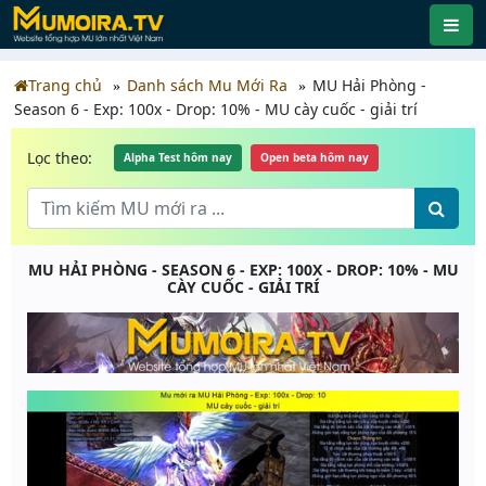
Trang chủ
Danh sách Mu Mới Ra
MU Hải Phòng -
Season 6 - Exp: 100x - Drop: 10% - MU cày cuốc - giải trí
Lọc theo:
Alpha Test hôm nay
Open beta hôm nay
MU HẢI PHÒNG - SEASON 6 - EXP: 100X - DROP: 10% - MU
CÀY CUỐC - GIẢI TRÍ