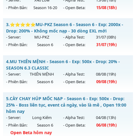
- Server:
X40 Low
- Alpha Test:
15/08
(18h)
- Phiên Bản:
Season 16-20
- Open Beta:
15/08
(18h)
Exp: 300x - Drop: 40%
Kiểu reset: Reset In Game
Magnific Mu - Starter events, activity freebies
3.
⭐⭐⭐⭐⭐MU-PKZ Season 6 - Season 6 - Exp: 2000x -
Thể loại: Mu Custom thêm đồ mới
Mu mới ra tháng 08 2026 - Mở máy chủ
X40 Low
vào 18h
Drop: 200% - Không mốc nạp - 30 dòng EXL mới
Antihack: UKG
ngày 15/08/2626
- Server:
MU-PKZ
- Alpha Test:
31/07
(08h)
- Phiên Bản:
Season 6
- Open Beta:
31/07
(19h)
Exp: 40x - Drop: 30%
Kiểu reset: Reset In Game
⭐⭐⭐⭐⭐MU-PKZ Season 6 - Không mốc nạp - 30 dòng
4.
MU THIÊN MỆNH - Season 6 - Exp: 500x - Drop: 20% -
Thể loại: Mu Nguyên bản Webzen
EXL mới
SEASON 6.3 CLASSIC
Antihack: Mega-Anti
Mu mới ra tháng 07 2026 - Mở máy chủ
MU-PKZ
vào 19h
- Server:
THIÊN MỆNH
- Alpha Test:
08/08
(19h)
ngày 31/07/2626
- Phiên Bản:
Season 6
- Open Beta:
09/08
(19h)
Exp: 2000x - Drop: 200%
MU THIÊN MỆNH - SEASON 6.3 CLASSIC
Kiểu reset: Reset In Game
5.
CÀY CHAY HÚP MỐC NẠP - Season 6 - Exp: 500x - Drop:
Mu mới ra tháng 08 2026 - Mở máy chủ
THIÊN MỆNH
vào
25% - Boss liên tục, event cả ngày, vào là mê , Open 19:00
Thể loại: Mu Nguyên bản Webzen
19h ngày 09/08/2626
hôm nay
Antihack: SuperAnti
- Server:
Long Kiếm
- Alpha Test:
04/08
(13h)
Exp: 500x - Drop: 20%
- Phiên Bản:
Season 6
- Open Beta:
06/08
(19h)
Kiểu reset: Reset In Game
Open Beta hôm nay