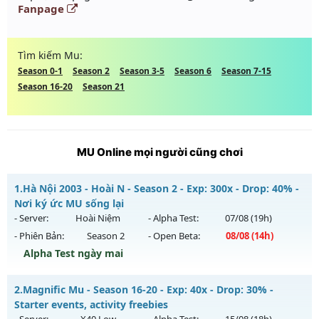
Fanpage
Tìm kiếm Mu:
Season 0-1
Season 2
Season 3-5
Season 6
Season 7-15
Season 16-20
Season 21
MU Online mọi người cũng chơi
1.
Hà Nội 2003 - Hoài N - Season 2 - Exp: 300x - Drop: 40% -
Nơi ký ức MU sống lại
- Server:
Hoài Niệm
- Alpha Test:
07/08
(19h)
- Phiên Bản:
Season 2
- Open Beta:
08/08
(14h)
Alpha Test ngày mai
Hà Nội 2003 - Hoài N - Nơi ký ức MU sống lại
2.
Magnific Mu - Season 16-20 - Exp: 40x - Drop: 30% -
Mu mới ra tháng 08 2026 - Mở máy chủ
Hoài Niệm
vào 14h
Starter events, activity freebies
ngày 08/08/2626