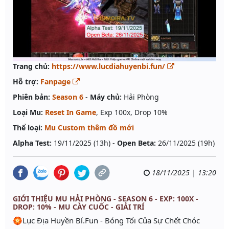
Trang chủ:
https://www.lucdiahuyenbi.fun/
Hỗ trợ:
Fanpage
Phiên bản:
Season 6
-
Máy chủ:
Hải Phòng
Loại Mu:
Reset In Game
, Exp 100x, Drop 10%
Thể loại:
Mu Custom thêm đồ mới
Alpha Test:
19/11/2025 (13h) -
Open Beta:
26/11/2025 (19h)
18/11/2025 | 13:20
GIỚI THIỆU MU HẢI PHÒNG - SEASON 6 - EXP: 100X -
DROP: 10% - MU CÀY CUỐC - GIẢI TRÍ
🏵Lục Địa Huyền Bí.Fun - Bóng Tối Của Sự Chết Chóc