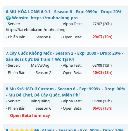
Thể loại: Mu Nguyên bản Webzen
CÀY CHAY HÚP MỐC NẠP - Boss liên tục, event cả ngày, vào
Antihack: Antihack chạy bằng cơm
6.
MU HỎA LONG 6.9.1 - Season 6 - Exp: 9999x - Drop: 20% -
là mê , Open 19:00 hôm nay
🌍 Website: https://muhoalong.pro
Mu mới ra tháng 08 2026 - Mở máy chủ
Long Kiếm
vào 19h
- Server:
- Alpha Test:
27/07
(20h)
ngày 06/08/2626
https://facebook.com/muhoalong
- Phiên Bản:
Season 6
- Open Beta:
29/07
(19h)
Exp: 500x - Drop: 25%
Kiểu reset: Reset In Game
MU HỎA LONG 6.9.1 - 🌍 Website: https://muhoalong.pro
7.
Cày Cuốc Không Mốc - Season 2 - Exp: 200x - Drop: 20% -
Thể loại: Mu Nguyên bản Webzen
Mu mới ra tháng 07 2026 - Mở máy chủ
Săn Boss Cực Đã Train 1 Wc Tại K4
Antihack: VIP SHIELD
https://facebook.com/muhoalong
vào 19h ngày
- Server:
Ma Vương
- Alpha Test:
08/08
(13h)
29/07/2626
- Phiên Bản:
Season 2
- Open Beta:
10/08
(13h)
Exp: 9999x - Drop: 20%
Cày Cuốc Không Mốc - Săn Boss Cực Đã Train 1 Wc Tại K4
Kiểu reset: Non Reset
8.
Mu Ss6.18Full Custom - Season 6 - Exp: 9999x - Drop: 90%
Mu mới ra tháng 08 2026 - Mở máy chủ
Ma Vương
vào 13h
- Mu Dễ Chơi, Dễ Cày Quốc, Miễn Phí
Thể loại: Mu Nguyên bản Webzen
ngày 10/08/2626
- Server:
Băng Băng
- Alpha Test:
05/08
(13h)
Antihack: Xshiel
- Phiên Bản:
Season 6
- Open Beta:
06/08
(13h)
Exp: 200x - Drop: 20%
Open Beta hôm nay
Kiểu reset: Reset In Game
Thể loại: Mu Nguyên bản Webzen
Mu Ss6.18Full Custom - Mu Dễ Chơi, Dễ Cày Quốc, Miễn Phí
9.
⭐⭐⭐⭐⭐Mu Atlans - Season 6 - Exp: 500x - Drop: 20%