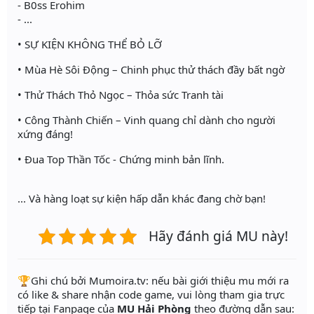
- B0ss Erohim
- ...
• SỰ KIỆN KHÔNG THỂ BỎ LỠ
• Mùa Hè Sôi Động – Chinh phục thử thách đầy bất ngờ
• Thử Thách Thỏ Ngọc – Thỏa sức Tranh tài
• Công Thành Chiến – Vinh quang chỉ dành cho người
xứng đáng!
• Đua Top Thần Tốc - Chứng minh bản lĩnh.
... Và hàng loạt sự kiện hấp dẫn khác đang chờ bạn!
Hãy đánh giá MU này!
️🏆Ghi chú bởi Mumoira.tv: nếu bài giới thiệu mu mới ra
có like & share nhận code game, vui lòng tham gia trực
tiếp tại Fanpage của
MU Hải Phòng
theo đường dẫn sau: