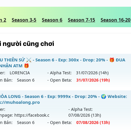
n 2
Season 3-5
Season 6
Season 7-15
Season 16-20
 người cũng chơi
U THIÊN SỨ ⚔️ - Season 6 - Exp: 300x - Drop: 20% - 🎁 ĐUA
NHẬN ATM 🎁
er:
LORENCIA
- Alpha Test:
31/07
/2026
(14h)
ên Bản:
Season 6
- Open Beta:
31/07
/2026
(19h)
️ MU THIÊN SỨ ⚔️ - 🎁 ĐUA TOP NHẬN ATM 🎁
ỎA LONG - Season 6 - Exp: 9999x - Drop: 20% - 🌍 Website:
s://muhoalong.pro
 mới ra tháng 07 2026 - Mở máy chủ
LORENCIA
vào 19h ng
er:
- Alpha Test:
npage: https://facebook.c
07/08
/2026
(13h)
p: 300x - Drop: 20%
ên Bản:
Season 6
- Open Beta:
07/08
/2026
(13h)
ểu reset: Reset In Game