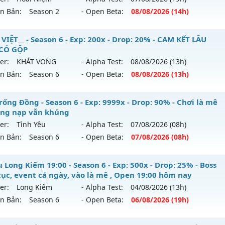
ntihack: ICMPROTECT ✅ 🔴 ✨ ⚡️
ên Bản:
Season 2
- Open Beta:
08/08
/2026
(14h)
p: 9998x - Drop: 90%
ểu reset: Reset In Game
 Nội 2003 - Hoài N - Nơi ký ức MU sống lại
VIỆT__ - Season 6 - Exp: 200x - Drop: 20% - CAM KẾT LÂU
ể loại: Mu Custom thêm đồ mới
 CÓ GỘP
 mới ra tháng 08 2026 - Mở máy chủ
Hoài Niệm
vào 14h n
er:
KHÁT VỌNG
- Alpha Test:
08/08
/2026
(13h)
tihack: Dragon
ên Bản:
Season 6
- Open Beta:
08/08
/2026
(13h)
p: 300x - Drop: 40%
ểu reset: Reset In Game
MU VIỆT__ - CAM KẾT LÂU DÀI, CÓ GỘP
rống Đồng - Season 6 - Exp: 9999x - Drop: 90% - Chơi là mê
ể loại: Mu Custom thêm đồ mới
ông nạp vẫn khủng
 mới ra tháng 08 2026 - Mở máy chủ
KHÁT VỌNG
vào 13h 
er:
Tình Yêu
- Alpha Test:
07/08
/2026
(08h)
tihack: UKG
ên Bản:
Season 6
- Open Beta:
07/08
/2026
(08h)
p: 200x - Drop: 20%
ểu reset: Reset In Game
 Trống Đồng - Chơi là mê - Không nạp vẫn khủng
 Long Kiếm 19:00 - Season 6 - Exp: 500x - Drop: 25% - Boss
hể loại: Mu Nguyên bản Webzen
 tục, event cả ngày, vào là mê , Open 19:00 hôm nay
 mới ra tháng 08 2026 - Mở máy chủ
Tình Yêu
vào 08h ngà
er:
Long Kiếm
- Alpha Test:
04/08
/2026
(13h)
tihack: GoldShield
ên Bản:
Season 6
- Open Beta:
06/08
/2026
(19h)
p: 9999x - Drop: 90%
ểu reset: Reset In Game