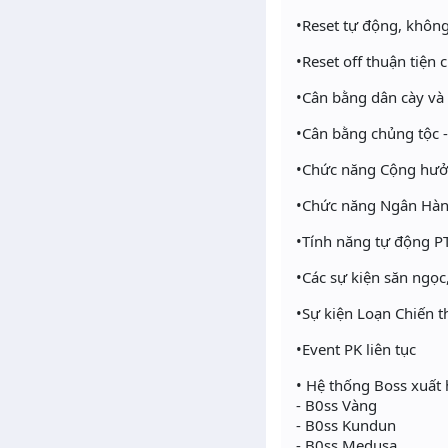
•Reset tự động, không 
•Reset off thuận tiện c
•Cân bằng dân cày và
•Cân bằng chủng tộc -
•Chức năng Cộng hưở
•Chức năng Ngân Hàn
•Tính năng tự động PT
•Các sự kiện săn ngọ
•Sự kiện Loạn Chiến t
•Event PK liên tục
• Hệ thống Boss xuất h
- B0ss Vàng
- B0ss Kundun
- B0ss Medusa