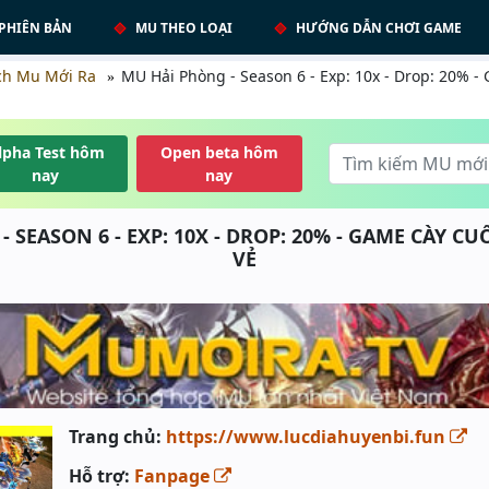
PHIÊN BẢN
MU THEO LOẠI
HƯỚNG DẪN CHƠI GAME
ch Mu Mới Ra
MU Hải Phòng - Season 6 - Exp: 10x - Drop: 20% - G
lpha Test hôm
Open beta hôm
nay
nay
SEASON 6 - EXP: 10X - DROP: 20% - GAME CÀY CUỐ
VẺ
Trang chủ:
https://www.lucdiahuyenbi.fun
Hỗ trợ:
Fanpage