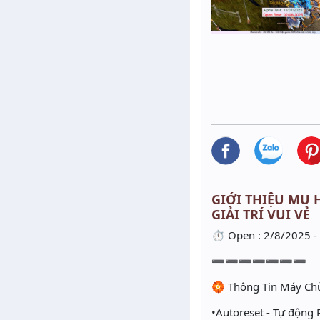
GIỚI THIỆU MU H
GIẢI TRÍ VUI VẺ
⏱ Open : 2/8/2025 -
➖➖➖➖➖➖➖
🏵 Thông Tin Máy Chủ
•Autoreset - Tự động