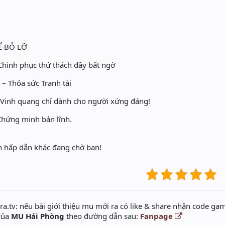
Ể BỎ LỠ
Chinh phục thử thách đầy bất ngờ
– Thỏa sức Tranh tài
 Vinh quang chỉ dành cho người xứng đáng!
Chứng minh bản lĩnh.
iện hấp dẫn khác đang chờ bạn!
a.tv: nếu bài giới thiệu mu mới ra có like & share nhận code gam
 của
MU Hải Phòng
theo đường dẫn sau:
Fanpage