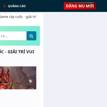
ĐĂNG MU MỚI
QUẢNG CÁO
ame cày cuốc - giải trí
C - GIẢI TRÍ VUI