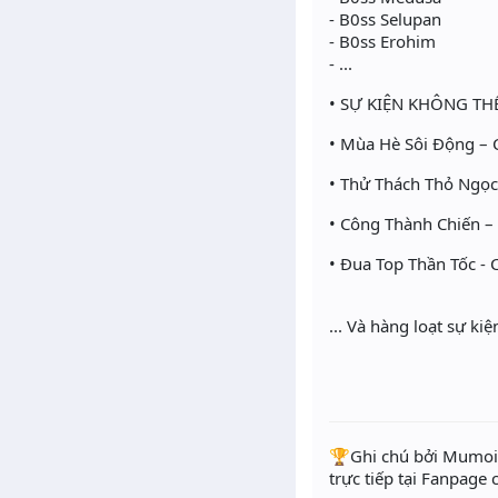
- B0ss Selupan
- B0ss Erohim
- ...
• SỰ KIỆN KHÔNG TH
• Mùa Hè Sôi Động – 
• Thử Thách Thỏ Ngọc 
• Công Thành Chiến –
• Đua Top Thần Tốc - 
... Và hàng loạt sự k
️🏆Ghi chú bởi Mumoir
trực tiếp tại Fanpage