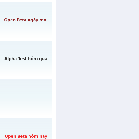
cebook.c
vào 13h
Open Beta ngày mai
CÓ
gày 09/08/2626
Alpha Test hôm qua
y 07/08/2626
6/08/2626
Open Beta hôm nay