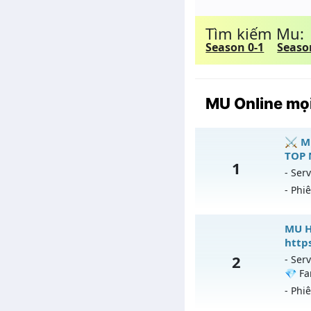
Tìm kiếm Mu:
Season 0-1
Seaso
MU Online mọi
⚔️ M
TOP 
1
- Serv
- Phi
⚔
MU H
http
Mu
2
- Serv
💎 Fa
Ex
- Phi
Ki