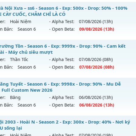
hể loại: Mu Nguyên bản Webzen
ỎA LONG - 🌍 Website: https://muhoalong.pro
 Nội Xưa – ss6 - Season 6 - Exp: 500x - Drop: 50% - 100%
 CÀY CUỐC, CHĂM CHỈ LÀ CÓ
ntihack: BDCAM
ới ra tháng 08 2026 - Mở máy chủ
💎 Fanpage: https://fa
er:
Hoài Niệm
- Alpha Test:
07/08
/2026
(13h)
 07/08/2626
ên Bản:
Season 6
- Open Beta:
09/08
/2026
(13h)
 9999x - Drop: 20%
U Hà Nội Xưa – ss6 - 100% GAME CÀY CUỐC, CHĂM CHỈ LÀ 
rường Tồn - Season 6 - Exp: 9999x - Drop: 90% - Cam kết
 reset: Non Reset
dài - Máy chủ siêu mượt
 mới ra tháng 08 2026 - Mở máy chủ
Hoài Niệm
vào 13h n
loại: Mu Nguyên bản Webzen
er:
Thần Tốc
- Alpha Test:
07/08
/2026
(08h)
ên Bản:
Season 6
- Open Beta:
07/08
/2026
(08h)
p: 500x - Drop: 50%
hack: XShield
ểu reset: Reset In Game
 Trường Tồn - Cam kết lâu dài - Máy chủ siêu mượt
ăng Tuyết - Season 6 - Exp: 9998x - Drop: 90% - Mu Dễ
hể loại: Mu Nguyên bản Webzen
, Full Custom New 2026
 mới ra tháng 08 2026 - Mở máy chủ
Thần Tốc
vào 08h ngà
er:
Băng
- Alpha Test:
06/08
/2026
(13h)
ntihack: BDCAM
ên Bản:
Season 6
- Open Beta:
06/08
/2026
(13h)
p: 9999x - Drop: 90%
ểu reset: Reset In Game
 Băng Tuyết - Mu Dễ Chơi, Full Custom New 2026
i 2003 - Hoài N - Season 2 - Exp: 300x - Drop: 40% - Nơi ký
hể loại: Mu Nguyên bản Webzen
U sống lại
 mới ra tháng 08 2026 - Mở máy chủ
Băng
vào 13h ngày 0
er:
Hoài Niệm
- Alpha Test:
07/08
/2026
(19h)