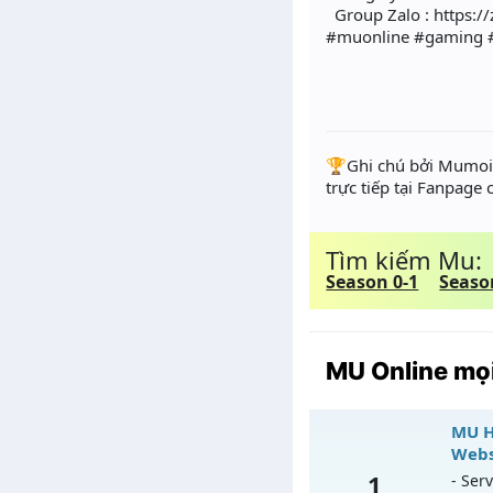
️ Group Zalo : https:
#muonline #gaming 
️🏆Ghi chú bởi Mumoir
trực tiếp tại Fanpage
Tìm kiếm Mu:
Season 0-1
Seaso
MU Online mọi
MU H
Webs
1
- Serv