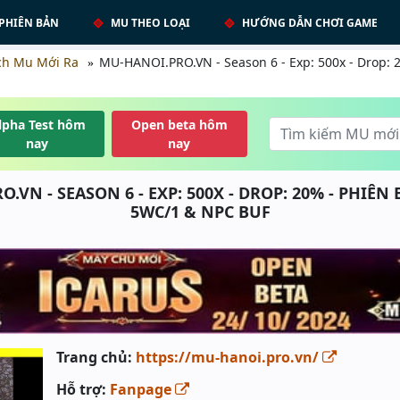
PHIÊN BẢN
MU THEO LOẠI
HƯỚNG DẪN CHƠI GAME
ch Mu Mới Ra
MU-HANOI.PRO.VN - Season 6 - Exp: 500x - Drop: 
lpha Test hôm
Open beta hôm
nay
nay
.VN - SEASON 6 - EXP: 500X - DROP: 20% - PHIÊN 
5WC/1 & NPC BUF
Trang chủ:
https://mu-hanoi.pro.vn/
Hỗ trợ:
Fanpage