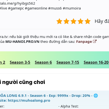
//zalo.me/g/hyibgs562
#live #gamepc #gameonline #muss6 #mumoira
Hãy đ
a.tv: nếu bài giới thiệu mu mới ra có like & share nhận code gam
 của
MU-HANOI.PRO.VN
theo đường dẫn sau:
Fanpage
n 2
Season 3-5
Season 6
Season 7-15
Season 16-20
 người cũng chơi
ỎA LONG 6.9.1 - Season 6 - Exp: 9999x - Drop: 20% - 🌐
ite: https://muhoalong.pro
er:
- Alpha Test: