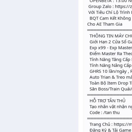
OPENBETA : 13:00 N
Group Zalo : https:/
Với Tiêu Chí Lộ Trìn
BQT Cam Kết Không T
Cho AE Tham Gia
═════════════
THÔNG TIN MÁY CH
Giới Hạn 2 Cửa Sổ G
Exp x99 - Exp Master
Điểm Master Ra Theo 
Tính Năng Tăng Cấp 
Tính Năng Nâng Cấp 
GHRS 10 lần/ngày , Re
Auto Trian & Treo má
Toàn Bộ Item Drop T
Săn Boss/Train Quái/
═════════════
HỖ TRỢ TÂN THỦ
Tạo nhân vật nhận ng
️ Code : /tan thu
═════════════
Trang Chủ : https://
️ Đăng Ký & Tải Game 