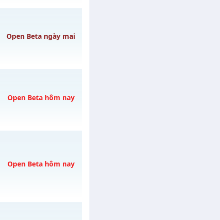
o 20h ngày
Open Beta ngày mai
gày 10/08/2626
Open Beta hôm nay
09/08/2626
Open Beta hôm nay
REE