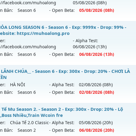
://facebook.com/muhoalong
05/08
/2026
(08h)
ên Bản:
Season 6
- Open Beta:
05/08
/2026
(08h)
ỎA LONG 6.9.1 - 🌐 Website: https://muhoalong.pro
ỎA LONG SEASON 6 - Season 6 - Exp: 9999x - Drop: 99% -
ebsite: https://muhoalong.pro
ới ra tháng 08 2026 - Mở máy chủ
https://facebook.com
er:
- Alpha Test:
 05/08/2626
://facebook.com/muhoalong
06/08
/2026
(13h)
ên Bản:
Season 6
- Open Beta:
06/08
/2026
(13h)
9999x - Drop: 20%
reset: Non Reset
ỎA LONG SEASON 6 - 🌐 Website: https://muhoalong.pro
 LÃNH CHÚA__ - Season 6 - Exp: 300x - Drop: 20% - CHƠI LÀ
loại: Mu Nguyên bản Webzen
IỀN
ới ra tháng 08 2026 - Mở máy chủ
https://facebook.com
er:
HÀ NỘI
- Alpha Test:
02/08
/2026
(08h)
ack: XShield
 06/08/2626
ên Bản:
Season 6
- Open Beta:
02/08
/2026
(08h)
9999x - Drop: 99%
_MU LÃNH CHÚA__ - CHƠI LÀ NGHIỀN
Tể Mu Season 2. - Season 2 - Exp: 300x - Drop: 20% - Lộ
reset: Non Reset
h,Boss Nhiều,Train Wcoin fre
 mới ra tháng 08 2026 - Mở máy chủ
HÀ NỘI
vào 08h ngày
loại: Mu Nguyên bản Webzen
er:
Chúa Tể 2.0 Classic
- Alpha Test:
05/08
/2026
(20h)
ên Bản:
Season 2
- Open Beta:
06/08
/2026
(20h)
p: 300x - Drop: 20%
ack: XShield