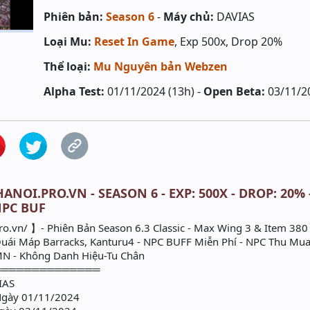
Phiên bản:
Season 6
-
Máy chủ:
DAVIAS
Loại Mu:
Reset In Game
, Exp 500x, Drop 20%
Thể loại:
Mu Nguyên bản Webzen
Alpha Test:
01/11/2024 (13h) -
Open Beta:
03/11/2
ANOI.PRO.VN - SEASON 6 - EXP: 500X - DROP: 20% 
NPC BUF
ro.vn/ 】- Phiên Bản Season 6.3 Classic - Max Wing 3 & Item 380
 Quái Máp Barracks, Kanturu4 - NPC BUFF Miễn Phí - NPC Thu Mua
N - Không Danh Hiệu-Tu Chân
══════════════
IAS
Ngày 01/11/2024