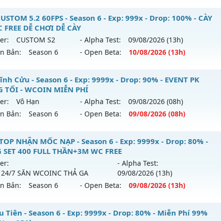
ểu reset: Reset In Game
úa Tể Mu Season 2. - Lộ trình,Boss Nhiều,Train Wcoin fre
USTOM 5.2 60FPS - Season 6 - Exp: 999x - Drop: 100% - CÀY
hể loại: Mu Nguyên bản Webzen
 FREE DỄ CHƠI DỄ CÀY
 mới ra tháng 08 2026 - Mở máy chủ
Chúa Tể 2.0 Classic
và
er:
CUSTOM S2
- Alpha Test:
09/08
/2026
(13h)
tihack: GoldShield
/08/2626
ên Bản:
Season 6
- Open Beta:
10/08
/2026
(13h)
p: 300x - Drop: 20%
U CUSTOM 5.2 60FPS - CÀY CUỐC FREE DỄ CHƠI DỄ CÀY
ĩnh Cửu - Season 6 - Exp: 9999x - Drop: 90% - EVENT PK
ểu reset: Reset In Game
 TỐI - WCOIN MIỄN PHÍ
 mới ra tháng 08 2026 - Mở máy chủ
CUSTOM S2
vào 13h n
ể loại: Mu Nguyên bản Webzen
er:
Vô Hạn
- Alpha Test:
09/08
/2026
(08h)
ên Bản:
Season 6
- Open Beta:
09/08
/2026
(08h)
p: 999x - Drop: 100%
tihack: antihack
ểu reset: Reset In Game
u Vĩnh Cửu - EVENT PK HÀNG TỐI - WCOIN MIỄN PHÍ
TOP NHẬN MỐC NẠP - Season 6 - Exp: 9999x - Drop: 80% -
ể loại: Mu Custom thêm đồ mới
 SET 400 FULL THẦN+3M WC FREE
 mới ra tháng 08 2026 - Mở máy chủ
Vô Hạn
vào 08h ngày 
er:
- Alpha Test:
tihack: XShield
 24/7 SĂN WCOINC THẢ GA
09/08
/2026
(13h)
p: 9999x - Drop: 90%
ên Bản:
Season 6
- Open Beta:
09/08
/2026
(13h)
ểu reset: Reset In Game
hể loại: Mu Nguyên bản Webzen
 TOP NHẬN MỐC NẠP - TẶNG SET 400 FULL THẦN+3M WC F
 Tiên - Season 6 - Exp: 9999x - Drop: 80% - Miễn Phí 99%