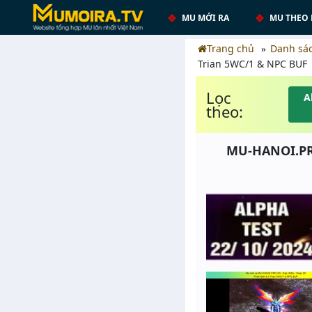
MU MỚI RA
MU THEO 
Trang chủ
Danh sá
Trian 5WC/1 & NPC BUF
Lọc
A
theo:
MU-HANOI.PRO