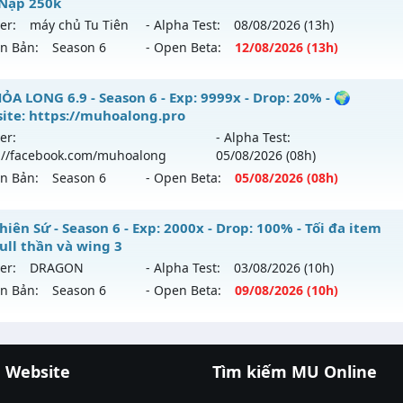
Nạp 250k
ntihack: ICMPROTECT ✅ 🔴 ✨ ⚡️
ới ra tháng 08 2026 - Mở máy chủ
BOSS 24/7 SĂN WCOIN
er:
máy chủ Tu Tiên
- Alpha Test:
08/08
/2026
(13h)
 09/08/2626
ên Bản:
Season 6
- Open Beta:
12/08
/2026
(13h)
 9999x - Drop: 80%
 Tu Tiên - Miễn Phí 99% Mốc Nạp 250k
ỎA LONG 6.9 - Season 6 - Exp: 9999x - Drop: 20% - 🌍
 reset: Reset In Game
ite: https://muhoalong.pro
 mới ra tháng 08 2026 - Mở máy chủ
máy chủ Tu Tiên
vào 
loại: Mu Nguyên bản Webzen
er:
- Alpha Test:
://facebook.com/muhoalong
05/08
/2026
(08h)
p: 9999x - Drop: 80%
ihack: KHÔNG THỂ HACK
ên Bản:
Season 6
- Open Beta:
05/08
/2026
(08h)
ểu reset: Reset In Game
ể loại: Mu Bán Đồ Full Trong Shop
ỎA LONG 6.9 - 🌍 Website: https://muhoalong.pro
iên Sứ - Season 6 - Exp: 2000x - Drop: 100% - Tối đa item
full thần và wing 3
tihack: Shark
ới ra tháng 08 2026 - Mở máy chủ
https://facebook.com
er:
DRAGON
- Alpha Test:
03/08
/2026
(10h)
 05/08/2626
ên Bản:
Season 6
- Open Beta:
09/08
/2026
(10h)
9999x - Drop: 20%
 Thiên Sứ - Tối đa item 380 full thần và wing 3
reset: Non Reset
 Website
Tìm kiếm MU Online
 mới ra tháng 08 2026 - Mở máy chủ
DRAGON
vào 10h ngà
cá đổi thưởng
|
Xôi Lạc TV
|
789club
|
789club
loại: Mu Nguyên bản Webzen
á banh Thapcamtv
|
RR88
|
xem bóng đá
|
xem b