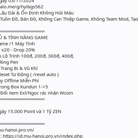
gày 03/11/2024
/zalo.me/g/hyibgs562
h Lâu Dài & Ổn Định Không Hút Máu
uồn Đồ, Bán Đồ, Không Can Thiệp Game, Không Team Mod, Tạo
══════════════
Ủ & TÍNH NĂNG GAME
ame /1 Máy Tính
 x20 - Drop 20%
Lộ Trình 100đ, 200đ, 300đ, 400đ,
Ring Pen
Trang Bị & Vũ Khí
set Tự Động ( /reset auto )
y Offline Miễn Phí
rong Box Kundun 1->5
Đổi item Exl/Ngọc rác nhận Wcoin
══════════════
ày 15.000 Point và 1 Tỷ ZEN
══════════════
mu-hanoi.pro.vn/
: https://id.mu-hanoi.pro.vn/index.php