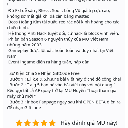
!.
Đồ Exl dễ săn , Bless , Soul , Lông Vũ giá trị cực cao,
không sợ mất giá khi đã cân bằng master.
Boss Hoàng Kim tái xuất, reo rắc nỗi kinh hoàng cho các
chiến binh.
Hệ thống Anti Hack tuyệt đối, cứ hack là block vĩnh viễn.
Phiên bản Season 6 nguyên thủy của MU Việt Nam
những năm 2003.
Gameplay được lột xác hoàn toàn và duy nhất tại Việt
Nam
Event ingame diễn ra hàng tuần, hấp dẫn
Sự Kiện Chia Sẽ Nhận GiftC0de Free
Bước 1 : L.i.k.e & S.h.a.r.e bài viết này ở chế độ công khai
Bước 2 : T.a.g 5 bạn bè vào bài viết này với nội dung "
Kêu gọi tất cả AE quay trở lại MU Huyền Thoại tham gia
máy chủ mới "
Bước 3 : inbox Fanpage ngay sau khi OPEN BETA diễn ra
để nhận Giftcode
Hãy đánh giá MU này!