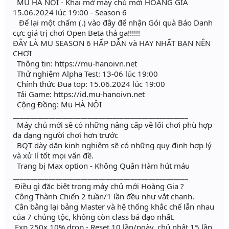
MU HÀ NỘI - Khai mở máy chủ mới HOÀNG GIA
15.06.2024 lúc 19:00 - Season 6
Để lại một chấm (.) vào đây để nhận Gói quà Báo Danh
cực giá trị chơi Open Beta thả ga!!!!!!
ĐÂY LÀ MU SEASON 6 HẤP DẪN và HAY NHẤT BẠN NÊN
CHƠI
Thông tin: https://mu-hanoivn.net
Thử nghiệm Alpha Test: 13-06 lúc 19:00
Chính thức Đua top: 15.06.2024 lúc 19:00
Tải Game: https://id.mu-hanoivn.net
Cộng Đồng: Mu HÀ NỘI
_________________________________________________
Máy chủ mới sẽ có những nâng cấp về lối chơi phù hợp
đa dạng người chơi hơn trước
BQT dày dặn kinh nghiệm sẽ có những quy định hợp lý
và xử lí tốt mọi vấn đề.
Trang bị Max option - Không Quân Hàm hút máu
_________________________________________________
Điều gì đặc biệt trong máy chủ mới Hoàng Gia ?
Công Thành Chiến 2 tuần/1 lần đều như vắt chanh.
Cân bằng lại bảng Master và hệ thống khắc chế lẫn nhau
của 7 chủng tộc, không còn class bá đạo nhất.
Exp 250x 10% drop - Reset 10 lần/ngày, chủ nhật 15 lần