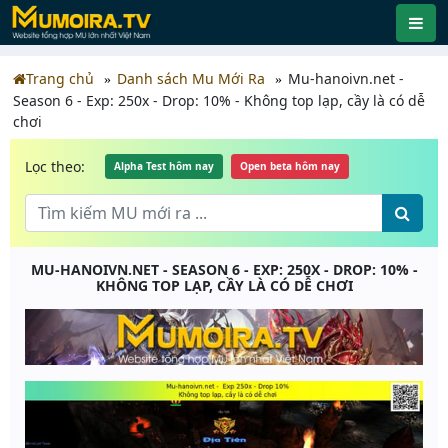
Trang chủ
Danh sách Mu Mới Ra
Mu-hanoivn.net -
Season 6 - Exp: 250x - Drop: 10% - Không top lạp, cầy là có dễ
chơi
Lọc theo:
Alpha Test hôm nay
Open beta hôm nay
MU-HANOIVN.NET - SEASON 6 - EXP: 250X - DROP: 10% -
KHÔNG TOP LẠP, CẦY LÀ CÓ DỄ CHƠI