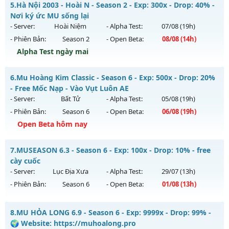
5.
Hà Nội 2003 - Hoài N - Season 2 - Exp: 300x - Drop: 40% -
Antihack: Bandicam Hack 100%
Mu mới ra tháng 07 2026 - Mở máy chủ
Nơi ký ức MU sống lại
https://facebook.com/muhoalong
vào 09h ngày
- Server:
Hoài Niệm
- Alpha Test:
07/08
(19h)
27/07/2626
- Phiên Bản:
Season 2
- Open Beta:
08/08
(14h)
Exp: 99999x - Drop: 99%
Alpha Test ngày mai
Kiểu reset: Non Reset
Hà Nội 2003 - Hoài N - Nơi ký ức MU sống lại
6.
Mu Hoàng Kim Classic - Season 6 - Exp: 500x - Drop: 20%
Thể loại: Mu Nguyên bản Webzen
Mu mới ra tháng 08 2026 - Mở máy chủ
Hoài Niệm
vào 14h
- Free Mốc Nạp - Vào Vụt Luôn AE
Antihack: XShield
ngày 08/08/2626
- Server:
Bất Tử
- Alpha Test:
05/08
(19h)
- Phiên Bản:
Season 6
- Open Beta:
06/08
(19h)
Exp: 300x - Drop: 40%
Open Beta hôm nay
Kiểu reset: Reset In Game
Thể loại: Mu Custom thêm đồ mới
Mu Hoàng Kim Classic - Free Mốc Nạp - Vào Vụt Luôn AE
7.
MUSEASON 6.3 - Season 6 - Exp: 100x - Drop: 10% - free
Antihack: UKG
Mu mới ra tháng 08 2026 - Mở máy chủ
Bất Tử
vào 19h
cày cuốc
ngày 06/08/2626
- Server:
Lục Địa Xưa
- Alpha Test:
29/07
(13h)
- Phiên Bản:
Season 6
- Open Beta:
01/08
(13h)
Exp: 500x - Drop: 20%
Kiểu reset: Reset In Game
MUSEASON 6.3 - free cày cuốc
8.
MU HỎA LONG 6.9 - Season 6 - Exp: 9999x - Drop: 99% -
Thể loại: Mu Nguyên bản Webzen
Mu mới ra tháng 08 2026 - Mở máy chủ
Lục Địa Xưa
vào
🌍 Website: https://muhoalong.pro