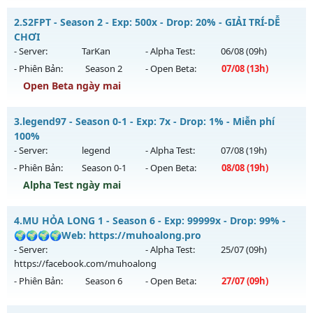
Siêu phẩm SS6 2026 - Boss drop 1h/lần, Set tân thủ free
2.
S2FPT - Season 2 - Exp: 500x - Drop: 20% - GIẢI TRÍ-DỄ
Mu mới ra tháng 07 2026 - Mở máy chủ
Viet Plus
vào 13h
CHƠI
ngày 30/07/2626
- Server:
TarKan
- Alpha Test:
06/08
(09h)
- Phiên Bản:
Season 2
- Open Beta:
07/08
(13h)
Exp: 9999x - Drop: 90%
Open Beta ngày mai
Kiểu reset: Reset In Game
Thể loại: Mu Bán Đồ Full Trong Shop
S2FPT - GIẢI TRÍ-DỄ CHƠI
3.
legend97 - Season 0-1 - Exp: 7x - Drop: 1% - Miễn phí
Antihack: Phoenix 2026
Mu mới ra tháng 08 2026 - Mở máy chủ
TarKan
vào 13h
100%
ngày 07/08/2626
- Server:
legend
- Alpha Test:
07/08
(19h)
- Phiên Bản:
Season 0-1
- Open Beta:
08/08
(19h)
Exp: 500x - Drop: 20%
Alpha Test ngày mai
Kiểu reset: Reset In Game
Thể loại: Mu Nguyên bản Webzen
legend97 - Miễn phí 100%
4.
MU HỎA LONG 1 - Season 6 - Exp: 99999x - Drop: 99% -
Antihack: PRO
Mu mới ra tháng 08 2026 - Mở máy chủ
legend
vào 19h
🌍🌍🌍🌍Web: https://muhoalong.pro
ngày 08/08/2626
- Server:
- Alpha Test:
25/07
(09h)
https://facebook.com/muhoalong
Exp: 7x - Drop: 1%
- Phiên Bản:
Season 6
- Open Beta:
27/07
(09h)
Kiểu reset: Reset In Game
Thể loại: Mu Nguyên bản Webzen
MU HỎA LONG 1 - 🌍🌍🌍🌍Web: https://muhoalong.pro