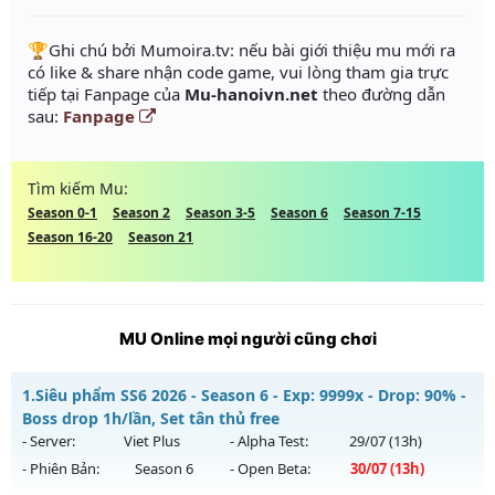
️🏆Ghi chú bởi Mumoira.tv: nếu bài giới thiệu mu mới ra
có like & share nhận code game, vui lòng tham gia trực
tiếp tại Fanpage của
Mu-hanoivn.net
theo đường dẫn
sau:
Fanpage
Tìm kiếm Mu:
Season 0-1
Season 2
Season 3-5
Season 6
Season 7-15
Season 16-20
Season 21
MU Online mọi người cũng chơi
1.
Siêu phẩm SS6 2026 - Season 6 - Exp: 9999x - Drop: 90% -
Boss drop 1h/lần, Set tân thủ free
- Server:
Viet Plus
- Alpha Test:
29/07
(13h)
- Phiên Bản:
Season 6
- Open Beta:
30/07
(13h)