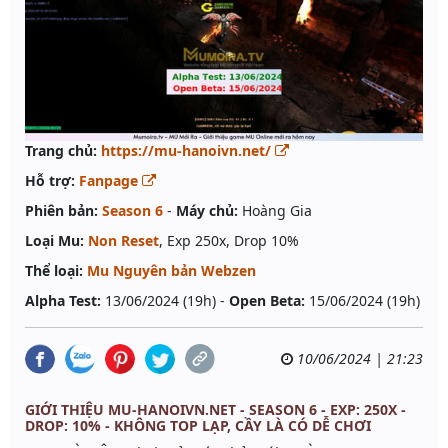
Trang chủ:
https://mu-hanoivn.net/
Hỗ trợ:
Fanpage
Phiên bản:
Season 6
-
Máy chủ:
Hoàng Gia
Loại Mu:
Non Reset
, Exp 250x, Drop 10%
Thể loại:
Mu Nguyên bản Webzen
Alpha Test:
13/06/2024 (19h) -
Open Beta:
15/06/2024 (19h)
10/06/2024 | 21:23
GIỚI THIỆU MU-HANOIVN.NET - SEASON 6 - EXP: 250X -
DROP: 10% - KHÔNG TOP LẠP, CẦY LÀ CÓ DỄ CHƠI