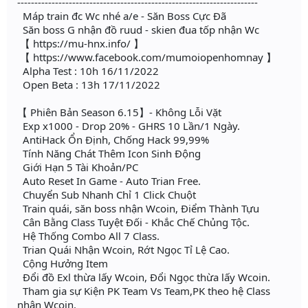
----------------------------------------------------------------------
Máp train đc Wc nhé a/e - Săn Boss Cực Đã
Săn boss G nhận đồ ruud - skien đua tốp nhận Wc
【 https://mu-hnx.info/ 】
【 https://www.facebook.com/mumoiopenhomnay 】
Alpha Test : 10h 16/11/2022
Open Beta : 13h 17/11/2022
【 Phiên Bản Season 6.15】- Không Lỗi Vặt
Exp x1000 - Drop 20% - GHRS 10 Lần/1 Ngày.
AntiHack Ổn Định, Chống Hack 99,99%
Tính Năng Chát Thêm Icon Sinh Động
Giới Hạn 5 Tài Khoản/PC
Auto Reset In Game - Auto Trian Free.
Chuyển Sub Nhanh Chỉ 1 Click Chuột
Train quái, săn boss nhận Wcoin, Điểm Thành Tựu
Cân Bằng Class Tuyệt Đối - Khắc Chế Chủng Tộc.
Hệ Thống Combo All 7 Class.
Trian Quái Nhận Wcoin, Rớt Ngọc Tỉ Lệ Cao.
Cộng Hưởng Item
Đổi đồ Exl thừa lấy Wcoin, Đổi Ngọc thừa lấy Wcoin.
Tham gia sự Kiện PK Team Vs Team,PK theo hệ Class
nhận Wcoin.