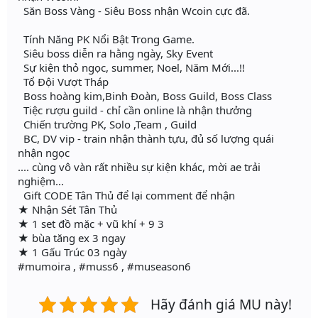
Săn Boss Vàng - Siêu Boss nhận Wcoin cực đã.
Tính Năng PK Nổi Bật Trong Game.
Siêu boss diễn ra hằng ngày, Sky Event
Sự kiện thỏ ngọc, summer, Noel, Năm Mới...!!
Tổ Đội Vượt Tháp
Boss hoàng kim,Binh Đoàn, Boss Guild, Boss Class
Tiệc rượu guild - chỉ cần online là nhận thưởng
Chiến trường PK, Solo ,Team , Guild
BC, DV vip - train nhận thành tựu, đủ số lượng quái
nhận ngọc
.... cùng vô vàn rất nhiều sự kiện khác, mời ae trải
nghiệm...
Gift CODE Tân Thủ để lại comment để nhận
★ Nhận Sét Tân Thủ
★ 1 set đồ mặc + vũ khí + 9 3
★ bùa tăng ex 3 ngay
★ 1 Gấu Trúc 03 ngày
#mumoira , #muss6 , #museason6
Hãy đánh giá MU này!