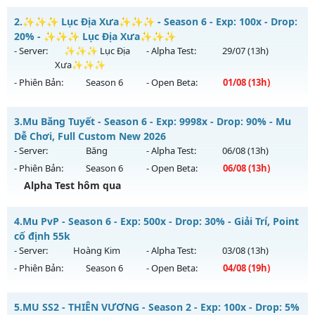
MU HOÀI NIỆM XƯA - Nguyên Thủy Cày Cuốc 2005
2.
✨✨✨ Lục Địa Xưa✨✨✨ - Season 6 - Exp: 100x - Drop:
Mu mới ra tháng 08 2026 - Mở máy chủ
HOÀI NIỆM
vào 19h
20% - ✨✨✨ Lục Địa Xưa✨✨✨
ngày 01/08/2626
- Server:
✨✨✨ Lục Địa
- Alpha Test:
29/07
(13h)
Xưa✨✨✨
Exp: 100x - Drop: 10%
- Phiên Bản:
Season 6
- Open Beta:
01/08
(13h)
Kiểu reset: Reset In Game
Thể loại: Mu Nguyên bản Webzen
✨✨✨ Lục Địa Xưa✨✨✨ - ✨✨✨ Lục Địa Xưa✨✨✨
3.
Mu Băng Tuyết - Season 6 - Exp: 9998x - Drop: 90% - Mu
Antihack: Phiên bản mới nhất
Mu mới ra tháng 08 2026 - Mở máy chủ
✨✨✨ Lục Địa
Dễ Chơi, Full Custom New 2026
Xưa✨✨✨
vào 13h ngày 01/08/2626
- Server:
Băng
- Alpha Test:
06/08
(13h)
- Phiên Bản:
Season 6
- Open Beta:
06/08
(13h)
Exp: 100x - Drop: 20%
Alpha Test hôm qua
Kiểu reset: Reset In Game
Thể loại: Mu Nguyên bản Webzen
Mu Băng Tuyết - Mu Dễ Chơi, Full Custom New 2026
4.
Mu PvP - Season 6 - Exp: 500x - Drop: 30% - Giải Trí, Point
Antihack: XTEAM
Mu mới ra tháng 08 2026 - Mở máy chủ
Băng
vào 13h ngày
cố định 55k
06/08/2626
- Server:
Hoàng Kim
- Alpha Test:
03/08
(13h)
- Phiên Bản:
Season 6
- Open Beta:
04/08
(19h)
Exp: 9998x - Drop: 90%
Kiểu reset: Reset In Game
Mu PvP - Giải Trí, Point cố định 55k
5.
MU SS2 - THIÊN VƯƠNG - Season 2 - Exp: 100x - Drop: 5%
Thể loại: Mu Custom thêm đồ mới