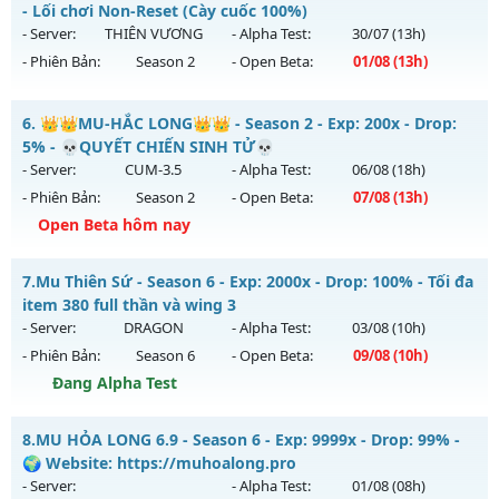
Mu mới ra tháng 08 2026 - Mở máy chủ
Hoàng Kim
vào 19h
- Lối chơi Non-Reset (Cày cuốc 100%)
Antihack: Dragon
ngày 04/08/2626
- Server:
THIÊN VƯƠNG
- Alpha Test:
30/07
(13h)
- Phiên Bản:
Season 2
- Open Beta:
01/08
(13h)
Exp: 500x - Drop: 30%
Kiểu reset: Reset In Game
MU SS2 - THIÊN VƯƠNG - Lối chơi Non-Reset (Cày cuốc
6.
👑👑MU-HẮC LONG👑👑 - Season 2 - Exp: 200x - Drop:
Thể loại: Mu Nguyên bản Webzen
100%)
5% - 💀QUYẾT CHIẾN SINH TỬ💀
Antihack: Anti Vip bắt hack tuyệt đối
Mu mới ra tháng 08 2026 - Mở máy chủ
THIÊN VƯƠNG
vào
- Server:
CUM-3.5
- Alpha Test:
06/08
(18h)
13h ngày 01/08/2626
- Phiên Bản:
Season 2
- Open Beta:
07/08
(13h)
Exp: 100x - Drop: 5%
Open Beta hôm nay
Kiểu reset: Non Reset
👑👑MU-HẮC LONG👑👑 - 💀QUYẾT CHIẾN SINH TỬ💀
7.
Mu Thiên Sứ - Season 6 - Exp: 2000x - Drop: 100% - Tối đa
Thể loại: Mu Nguyên bản Webzen
Mu mới ra tháng 08 2026 - Mở máy chủ
CUM-3.5
vào 13h
item 380 full thần và wing 3
Antihack: XShield
ngày 07/08/2626
- Server:
DRAGON
- Alpha Test:
03/08
(10h)
- Phiên Bản:
Season 6
- Open Beta:
09/08
(10h)
Exp: 200x - Drop: 5%
Đang Alpha Test
Kiểu reset: Reset In Game
Thể loại: Mu Nguyên bản Webzen
Mu Thiên Sứ - Tối đa item 380 full thần và wing 3
8.
MU HỎA LONG 6.9 - Season 6 - Exp: 9999x - Drop: 99% -
Antihack: Sharkguard
Mu mới ra tháng 08 2026 - Mở máy chủ
DRAGON
vào 10h
🌍 Website: https://muhoalong.pro
ngày 09/08/2626
- Server:
- Alpha Test:
01/08
(08h)