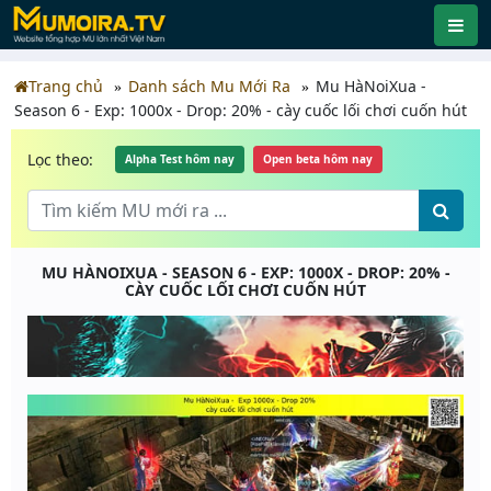
Trang chủ
Danh sách Mu Mới Ra
Mu HàNoiXua -
Season 6 - Exp: 1000x - Drop: 20% - cày cuốc lối chơi cuốn hút
Lọc theo:
Alpha Test hôm nay
Open beta hôm nay
MU HÀNOIXUA - SEASON 6 - EXP: 1000X - DROP: 20% -
CÀY CUỐC LỐI CHƠI CUỐN HÚT