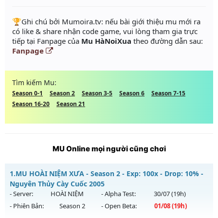
️🏆Ghi chú bởi Mumoira.tv: nếu bài giới thiệu mu mới ra
có like & share nhận code game, vui lòng tham gia trực
tiếp tại Fanpage của
Mu HàNoiXua
theo đường dẫn sau:
Fanpage
Tìm kiếm Mu:
Season 0-1
Season 2
Season 3-5
Season 6
Season 7-15
Season 16-20
Season 21
MU Online mọi người cũng chơi
1.
MU HOÀI NIỆM XƯA - Season 2 - Exp: 100x - Drop: 10% -
Nguyên Thủy Cày Cuốc 2005
- Server:
HOÀI NIỆM
- Alpha Test:
30/07
(19h)
- Phiên Bản:
Season 2
- Open Beta:
01/08
(19h)