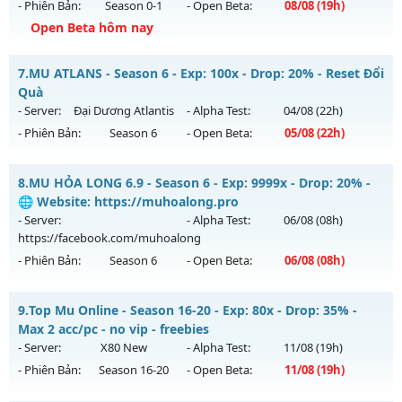
- Phiên Bản:
Season 0-1
- Open Beta:
08/08
(19h)
Exp: 9999x - Drop: 20%
Open Beta hôm nay
Kiểu reset: Non Reset
legend97 - Miễn phí 100%
7.
MU ATLANS - Season 6 - Exp: 100x - Drop: 20% - Reset Đổi
Thể loại: Mu Nguyên bản Webzen
Mu mới ra tháng 08 2026 - Mở máy chủ
legend
vào 19h
Quà
Antihack: XShield
ngày 08/08/2626
- Server:
Đại Dương Atlantis
- Alpha Test:
04/08
(22h)
- Phiên Bản:
Season 6
- Open Beta:
05/08
(22h)
Exp: 7x - Drop: 1%
Kiểu reset: Reset In Game
MU ATLANS - Reset Đổi Quà
8.
MU HỎA LONG 6.9 - Season 6 - Exp: 9999x - Drop: 20% -
Thể loại: Mu Nguyên bản Webzen
Mu mới ra tháng 08 2026 - Mở máy chủ
Đại Dương Atlantis
🌐 Website: https://muhoalong.pro
Antihack: Bandicam Hack 100%
vào 22h ngày 05/08/2626
- Server:
- Alpha Test:
06/08
(08h)
https://facebook.com/muhoalong
Exp: 100x - Drop: 20%
- Phiên Bản:
Season 6
- Open Beta:
06/08
(08h)
Kiểu reset: Reset In Game
Thể loại: Mu Nguyên bản Webzen
MU HỎA LONG 6.9 - 🌐 Website: https://muhoalong.pro
9.
Top Mu Online - Season 16-20 - Exp: 80x - Drop: 35% -
Antihack: Shark
Mu mới ra tháng 08 2026 - Mở máy chủ
Max 2 acc/pc - no vip - freebies
https://facebook.com/muhoalong
vào 08h ngày
- Server:
X80 New
- Alpha Test:
11/08
(19h)
06/08/2626
- Phiên Bản:
Season 16-20
- Open Beta:
11/08
(19h)
Exp: 9999x - Drop: 20%