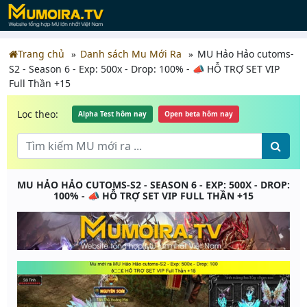
Trang chủ
Danh sách Mu Mới Ra
MU Hảo Hảo cutoms-
S2 - Season 6 - Exp: 500x - Drop: 100% - 📣 HỖ TRỢ SET VIP
Full Thần +15
Lọc theo:
Alpha Test hôm nay
Open beta hôm nay
MU HẢO HẢO CUTOMS-S2 - SEASON 6 - EXP: 500X - DROP:
100% - 📣 HỖ TRỢ SET VIP FULL THẦN +15