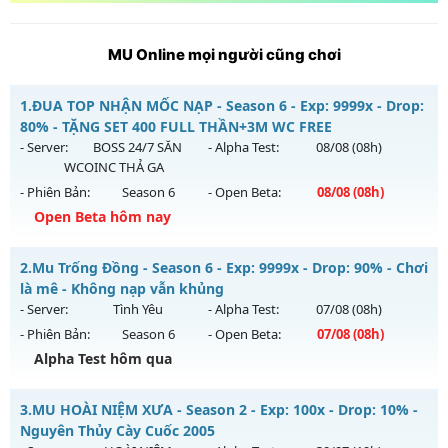
MU Online mọi người cũng chơi
1.
ĐUA TOP NHẬN MỐC NẠP - Season 6 - Exp: 9999x - Drop:
80% - TẶNG SET 400 FULL THẦN+3M WC FREE
- Server:
BOSS 24/7 SĂN
- Alpha Test:
08/08
(08h)
WCOINC THẢ GA
- Phiên Bản:
Season 6
- Open Beta:
08/08
(08h)
Open Beta hôm nay
ĐUA TOP NHẬN MỐC NẠP - TẶNG SET 400 FULL THẦN+3M
2.
Mu Trống Đồng - Season 6 - Exp: 9999x - Drop: 90% - Chơi
WC FREE
là mê - Không nạp vẫn khủng
Mu mới ra tháng 08 2026 - Mở máy chủ
BOSS 24/7 SĂN
- Server:
Tình Yêu
- Alpha Test:
07/08
(08h)
WCOINC THẢ GA
vào 08h ngày 08/08/2626
- Phiên Bản:
Season 6
- Open Beta:
07/08
(08h)
Exp: 9999x - Drop: 80%
Alpha Test hôm qua
Kiểu reset: Reset In Game
Mu Trống Đồng - Chơi là mê - Không nạp vẫn khủng
3.
MU HOÀI NIỆM XƯA - Season 2 - Exp: 100x - Drop: 10% -
Thể loại: Mu Nguyên bản Webzen
Mu mới ra tháng 08 2026 - Mở máy chủ
Tình Yêu
vào 08h
Nguyên Thủy Cày Cuốc 2005
Antihack: KHÔNG THỂ HACK