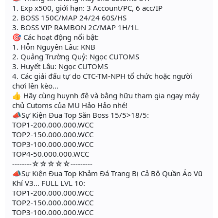
1. Exp x500, giới hạn: 3 Account/PC, 6 acc/IP
2. BOSS 150C/MAP 24/24 60S/HS
3. BOSS VIP RAMBON 2C/MAP 1H/1L
🎯 Các hoạt động nổi bật:
1. Hỗn Nguyên Lâu: KNB
2. Quảng Trường Quỷ: Ngọc CUTOMS
3. Huyết Lâu: Ngọc CUTOMS
4. Các giải đấu tự do CTC-TM-NPH tổ chức hoặc người
chơi lên kèo...
👍 Hãy cùng huynh đệ và bằng hữu tham gia ngay máy
chủ Cutoms của MU Hảo Hảo nhé!
📣Sự Kiện Đua Top Săn Boss 15/5>18/5:
TOP1-200.000.000.WCC
TOP2-150.000.000.WCC
TOP3-100.000.000.WCC
TOP4-50.000.000.WCC
--------☆☆☆☆☆---------
📣Sự Kiện Đua Top Khảm Đá Trang Bị Cả Bộ Quần Áo Vũ
Khí V3... FULL LVL 10:
TOP1-200.000.000.WCC
TOP2-150.000.000.WCC
TOP3-100.000.000.WCC