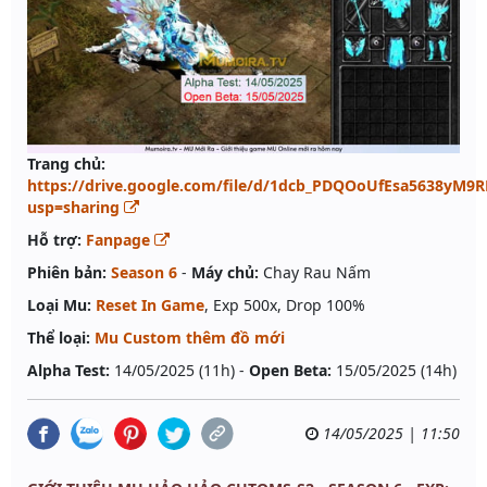
Trang chủ:
https://drive.google.com/file/d/1dcb_PDQOoUfEsa5638yM9R
usp=sharing
Hỗ trợ:
Fanpage
Phiên bản:
Season 6
-
Máy chủ:
Chay Rau Nấm
Loại Mu:
Reset In Game
, Exp 500x, Drop 100%
Thể loại:
Mu Custom thêm đồ mới
Alpha Test:
14/05/2025 (11h) -
Open Beta:
15/05/2025 (14h)
14/05/2025 | 11:50