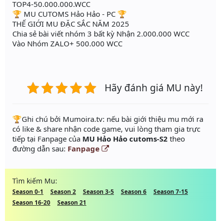
TOP4-50.000.000.WCC
🏆 MU CUTOMS Hảo Hảo - PC 🏆
THẾ GIỚI MU ĐẶC SẮC NĂM 2025
Chia sẻ bài viết nhóm 3 bất kỳ Nhận 2.000.000 WCC
Vào Nhóm ZALO+ 500.000 WCC
Hãy đánh giá MU này!
️🏆Ghi chú bởi Mumoira.tv: nếu bài giới thiệu mu mới ra
có like & share nhận code game, vui lòng tham gia trực
tiếp tại Fanpage của
MU Hảo Hảo cutoms-S2
theo
đường dẫn sau:
Fanpage
Tìm kiếm Mu:
Season 0-1
Season 2
Season 3-5
Season 6
Season 7-15
Season 16-20
Season 21