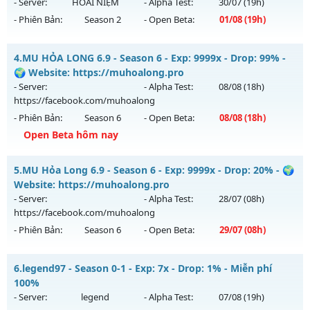
ngày 07/08/2626
- Server:
HOÀI NIỆM
- Alpha Test:
30/07
(19h)
- Phiên Bản:
Season 2
- Open Beta:
01/08
(19h)
Exp: 9999x - Drop: 90%
Kiểu reset: Reset In Game
MU HOÀI NIỆM XƯA - Nguyên Thủy Cày Cuốc 2005
4.
MU HỎA LONG 6.9 - Season 6 - Exp: 9999x - Drop: 99% -
Thể loại: Mu Nguyên bản Webzen
Mu mới ra tháng 08 2026 - Mở máy chủ
HOÀI NIỆM
vào 19h
🌍 Website: https://muhoalong.pro
Antihack: ICMPROTECT ✅ 🔴 ✨ ⚡️
ngày 01/08/2626
- Server:
- Alpha Test:
08/08
(18h)
https://facebook.com/muhoalong
Exp: 100x - Drop: 10%
- Phiên Bản:
Season 6
- Open Beta:
08/08
(18h)
Kiểu reset: Reset In Game
Open Beta hôm nay
Thể loại: Mu Nguyên bản Webzen
MU HỎA LONG 6.9 - 🌍 Website: https://muhoalong.pro
Antihack: Phiên bản mới nhất
5.
MU Hỏa Long 6.9 - Season 6 - Exp: 9999x - Drop: 20% - 🌍
Mu mới ra tháng 08 2026 - Mở máy chủ
Website: https://muhoalong.pro
https://facebook.com/muhoalong
vào 18h ngày
- Server:
- Alpha Test:
28/07
(08h)
08/08/2626
https://facebook.com/muhoalong
- Phiên Bản:
Season 6
- Open Beta:
29/07
(08h)
Exp: 9999x - Drop: 99%
Kiểu reset: Non Reset
MU Hỏa Long 6.9 - 🌍 Website: https://muhoalong.pro
6.
legend97 - Season 0-1 - Exp: 7x - Drop: 1% - Miễn phí
Thể loại: Mu Nguyên bản Webzen
Mu mới ra tháng 07 2026 - Mở máy chủ
100%
Antihack: XShield
https://facebook.com/muhoalong
vào 08h ngày
- Server:
legend
- Alpha Test:
07/08
(19h)
29/07/2626