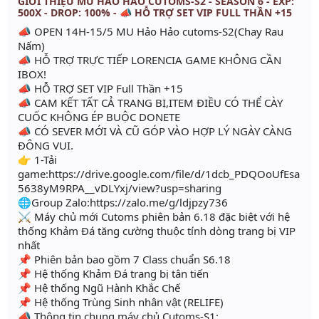
GIỚI THIỆU MU HẢO HẢO CUTOMS-S2 - SEASON 6 - EXP:
500X - DROP: 100% - 📣 HỖ TRỢ SET VIP FULL THẦN +15
📣 OPEN 14H-15/5 MU Hảo Hảo cutoms-S2(Chay Rau
Nấm)
📣 HỖ TRỢ TRỰC TIẾP LORENCIA GAME KHÔNG CẦN
IBOX!
📣 HỖ TRỢ SET VIP Full Thần +15
📣 CAM KẾT TẤT CẢ TRANG BỊ,ITEM ĐIỀU CÓ THỂ CÀY
CUỐC KHÔNG ÉP BUỘC DONETE
📣 CÓ SEVER MỚI VÀ CŨ GÓP VÀO HỢP LÝ NGÀY CÀNG
ĐÔNG VUI.
👉 1-Tải
game:https://drive.google.com/file/d/1dcb_PDQOoUfEsa
5638yM9RPA__vDLYxj/view?usp=sharing
🌐Group Zalo:https://zalo.me/g/ldjpzy736
⚔️ Máy chủ mới Cutoms phiên bản 6.18 đặc biệt với hệ
thống Khảm Đá tăng cường thuộc tính dòng trang bị VIP
nhất
📌 Phiên bản bao gồm 7 Class chuẩn S6.18
📌 Hệ thống Khảm Đá trang bị tân tiến
📌 Hệ thống Ngũ Hành Khắc Chế
📌 Hệ thống Trùng Sinh nhân vật (RELIFE)
📣 Thông tin chung máy chủ Cutoms-S1: