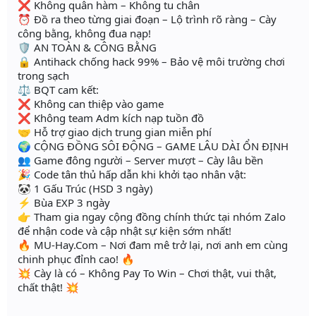
❌ Không quân hàm – Không tu chân
⏰ Đồ ra theo từng giai đoạn – Lộ trình rõ ràng – Cày
công bằng, không đua nạp!
🛡️ AN TOÀN & CÔNG BẰNG
🔒 Antihack chống hack 99% – Bảo vệ môi trường chơi
trong sạch
⚖️ BQT cam kết:
❌ Không can thiệp vào game
❌ Không team Adm kích nạp tuồn đồ
🤝 Hỗ trợ giao dịch trung gian miễn phí
🌍 CỘNG ĐỒNG SÔI ĐỘNG – GAME LÂU DÀI ỔN ĐỊNH
👥 Game đông người – Server mượt – Cày lâu bền
🎉 Code tân thủ hấp dẫn khi khởi tạo nhân vật:
🐼 1 Gấu Trúc (HSD 3 ngày)
⚡ Bùa EXP 3 ngày
👉 Tham gia ngay cộng đồng chính thức tại nhóm Zalo
để nhận code và cập nhật sự kiện sớm nhất!
🔥 MU-Hay.Com – Nơi đam mê trở lại, nơi anh em cùng
chinh phục đỉnh cao! 🔥
💥 Cày là có – Không Pay To Win – Chơi thật, vui thật,
chất thật! 💥