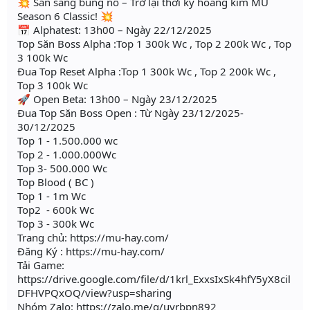
💥 Sẵn sàng bùng nổ – Trở lại thời kỳ hoàng kim MU
Season 6 Classic! 💥
📅 Alphatest: 13h00 – Ngày 22/12/2025
Top Săn Boss Alpha :Top 1 300k Wc , Top 2 200k Wc , Top
3 100k Wc
Đua Top Reset Alpha :Top 1 300k Wc , Top 2 200k Wc ,
Top 3 100k Wc
🚀 Open Beta: 13h00 – Ngày 23/12/2025
Đua Top Săn Boss Open : Từ Ngày 23/12/2025-
30/12/2025
Top 1 - 1.500.000 wc
Top 2 - 1.000.000Wc
Top 3- 500.000 Wc
Top Blood ( BC )
Top 1 - 1m Wc
Top2 - 600k Wc
Top 3 - 300k Wc
Trang chủ: https://mu-hay.com/
Đăng Ký : https://mu-hay.com/
Tải Game:
https://drive.google.com/file/d/1krl_ExxsIxSk4hfY5yX8cil
DFHVPQxOQ/view?usp=sharing
Nhóm Zalo: https://zalo.me/g/uyrbpn892