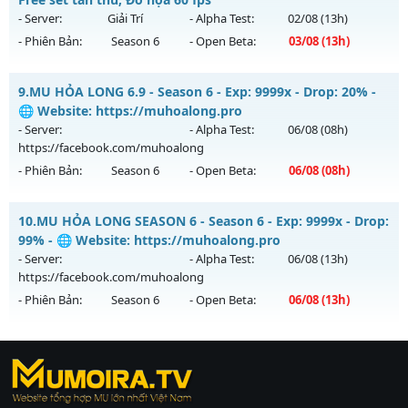
Antihack: GameGuard
05/08/2626
- Server:
Giải Trí
- Alpha Test:
02/08
(13h)
- Phiên Bản:
Season 6
- Open Beta:
03/08
(13h)
Exp: 9999x - Drop: 50%
Kiểu reset: Reset In Game
Siêu phẩm SS6 2026 - Free set tân thủ, Đồ họa 60 fps
9.
MU HỎA LONG 6.9 - Season 6 - Exp: 9999x - Drop: 20% -
Thể loại: Mu Nguyên bản Webzen
Mu mới ra tháng 08 2026 - Mở máy chủ
Giải Trí
vào 13h
🌐 Website: https://muhoalong.pro
Antihack: XSHield
ngày 03/08/2626
- Server:
- Alpha Test:
06/08
(08h)
https://facebook.com/muhoalong
Exp: 9999x - Drop: 90%
- Phiên Bản:
Season 6
- Open Beta:
06/08
(08h)
Kiểu reset: Reset In Game
Thể loại: Mu Bán Đồ Full Trong Shop
MU HỎA LONG 6.9 - 🌐 Website: https://muhoalong.pro
10.
MU HỎA LONG SEASON 6 - Season 6 - Exp: 9999x - Drop:
Antihack: Anti Phoenix
Mu mới ra tháng 08 2026 - Mở máy chủ
99% - 🌐 Website: https://muhoalong.pro
https://facebook.com/muhoalong
vào 08h ngày
- Server:
- Alpha Test:
06/08
(13h)
06/08/2626
https://facebook.com/muhoalong
- Phiên Bản:
Season 6
- Open Beta:
06/08
(13h)
Exp: 9999x - Drop: 20%
Kiểu reset: Non Reset
MU HỎA LONG SEASON 6 - 🌐 Website:
Thể loại: Mu Nguyên bản Webzen
https://muhoalong.pro
https://ktdb.net/
|
789club
|
Jun88
|
bắn cá
Antihack: XShield
Mu mới ra tháng 08 2026 - Mở máy chủ
đổi thưởng
|
Xôi Lạc
https://facebook.com/muhoalong
vào 13h ngày