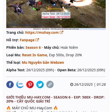
Trang chủ:
https://muhay.com
Hỗ trợ:
Fanpage
Phiên bản:
Season 6
-
Máy chủ:
Hoài Niệm
Loại Mu:
Reset In Game
, Exp 500x, Drop 20%
Thể loại:
Mu Nguyên bản Webzen
Alpha Test:
26/12/2025 (09h) -
Open Beta:
26/12/2025 (09h)
26/12/2025 | 01:28
GIỚI THIỆU MU-HAY.COM - SEASON 6 - EXP: 500X - DROP:
20% - CẦY QUỐC GIẢI TRÍ
🔥 MÁY CHỦ MU-Hay.Com 🔥