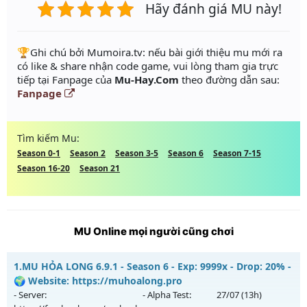
Hãy đánh giá MU này!
️🏆Ghi chú bởi Mumoira.tv: nếu bài giới thiệu mu mới ra
có like & share nhận code game, vui lòng tham gia trực
tiếp tại Fanpage của
Mu-Hay.Com
theo đường dẫn sau:
Fanpage
Tìm kiếm Mu:
Season 0-1
Season 2
Season 3-5
Season 6
Season 7-15
Season 16-20
Season 21
MU Online mọi người cũng chơi
1.
MU HỎA LONG 6.9.1 - Season 6 - Exp: 9999x - Drop: 20% -
🌍 Website: https://muhoalong.pro
- Server:
- Alpha Test:
27/07
(13h)