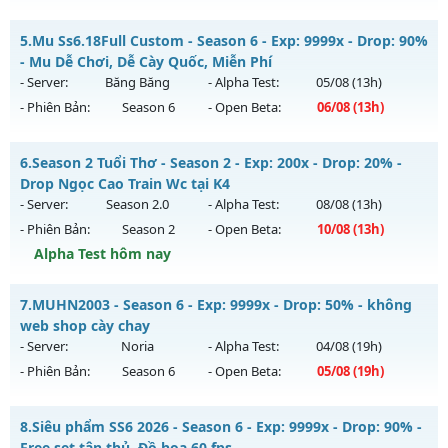
Kiểu reset: Non Reset
👑👑MU-HẮC LONG👑👑 - 💀QUYẾT CHIẾN SINH TỬ💀
5.
Mu Ss6.18Full Custom - Season 6 - Exp: 9999x - Drop: 90%
Thể loại: Mu Nguyên bản Webzen
Mu mới ra tháng 08 2026 - Mở máy chủ
CUM-3.5
vào 13h
- Mu Dễ Chơi, Dễ Cày Quốc, Miễn Phí
Antihack: Xshiel
ngày 07/08/2626
- Server:
Băng Băng
- Alpha Test:
05/08
(13h)
- Phiên Bản:
Season 6
- Open Beta:
06/08
(13h)
Exp: 200x - Drop: 5%
Kiểu reset: Reset In Game
Mu Ss6.18Full Custom - Mu Dễ Chơi, Dễ Cày Quốc, Miễn Phí
6.
Season 2 Tuổi Thơ - Season 2 - Exp: 200x - Drop: 20% -
Thể loại: Mu Nguyên bản Webzen
Mu mới ra tháng 08 2026 - Mở máy chủ
Băng Băng
vào 13h
Drop Ngọc Cao Train Wc tại K4
Antihack: Sharkguard
ngày 06/08/2626
- Server:
Season 2.0
- Alpha Test:
08/08
(13h)
- Phiên Bản:
Season 2
- Open Beta:
10/08
(13h)
Exp: 9999x - Drop: 90%
Alpha Test hôm nay
Kiểu reset: Reset In Game
Thể loại: Mu Custom thêm đồ mới
Season 2 Tuổi Thơ - Drop Ngọc Cao Train Wc tại K4
7.
MUHN2003 - Season 6 - Exp: 9999x - Drop: 50% - không
Antihack: Gold dragon
Mu mới ra tháng 08 2026 - Mở máy chủ
Season 2.0
vào 13h
web shop cày chay
ngày 10/08/2626
- Server:
Noria
- Alpha Test:
04/08
(19h)
- Phiên Bản:
Season 6
- Open Beta:
05/08
(19h)
Exp: 200x - Drop: 20%
Kiểu reset: Reset In Game
MUHN2003 - không web shop cày chay
8.
Siêu phẩm SS6 2026 - Season 6 - Exp: 9999x - Drop: 90% -
Thể loại: Mu Bán Đồ Full Trong Shop
Mu mới ra tháng 08 2026 - Mở máy chủ
Noria
vào 19h ngày
Free set tân thủ, Đồ họa 60 fps