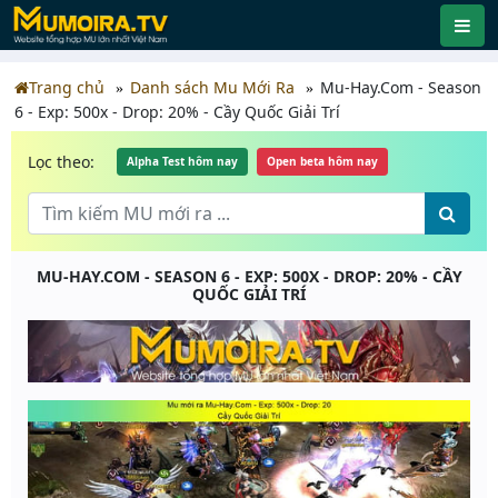
Trang chủ
Danh sách Mu Mới Ra
Mu-Hay.Com - Season
6 - Exp: 500x - Drop: 20% - Cầy Quốc Giải Trí
Lọc theo:
Alpha Test hôm nay
Open beta hôm nay
MU-HAY.COM - SEASON 6 - EXP: 500X - DROP: 20% - CẦY
QUỐC GIẢI TRÍ