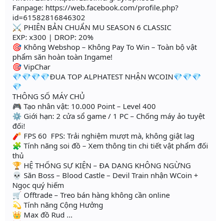
Fanpage: https://web.facebook.com/profile.php?
id=61582816846302
⚔️ PHIÊN BẢN CHUẨN MU SEASON 6 CLASSIC
EXP: x300 | DROP: 20%
🎯 Không Webshop – Không Pay To Win – Toàn bộ vật
phẩm săn hoàn toàn Ingame!
🎯 VipChar
💎💎💎💎ĐUA TOP ALPHATEST NHẬN WCOIN💎💎💎
💎
THÔNG SỐ MÁY CHỦ
🎮 Tạo nhân vật: 10.000 Point – Level 400
⚙️ Giới hạn: 2 cửa sổ game / 1 PC – Chống máy ảo tuyệt
đối!
🧨 FPS 60 FPS: Trải nghiệm mượt mà, không giật lag
🧩 Tính năng soi đồ – Xem thông tin chi tiết vật phẩm đối
thủ
🏆 HỆ THỐNG SỰ KIỆN – ĐA DẠNG KHÔNG NGỪNG
💀 Săn Boss – Blood Castle – Devil Train nhận WCoin +
Ngọc quý hiếm
🛒 Offtrade – Treo bán hàng không cần online
💫 Tính năng Cộng Hưởng
👑 Max đồ Rud ...