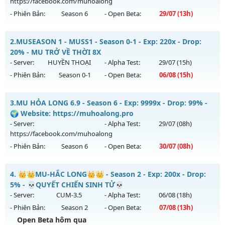
https://facebook.com/muhoalong
- Phiên Bản:
Season 6
- Open Beta:
29/07
(13h)
MU HỎA LONG 6.9.1 - 🌍 Website: https://muhoalong.pro
2.
MUSEASON 1 - MUSS1 - Season 0-1 - Exp: 220x - Drop:
Mu mới ra tháng 07 2026 - Mở máy chủ
20% - MU TRỞ VỀ THỜI 8X
https://facebook.com/muhoalong
vào 13h ngày
- Server:
HUYỀN THOẠI
- Alpha Test:
29/07
(15h)
29/07/2626
- Phiên Bản:
Season 0-1
- Open Beta:
06/08
(15h)
Exp: 9999x - Drop: 20%
MUSEASON 1 - MUSS1 - MU TRỞ VỀ THỜI 8X
Kiểu reset: Non Reset
3.
MU HỎA LONG 6.9 - Season 6 - Exp: 9999x - Drop: 99% -
Mu mới ra tháng 08 2026 - Mở máy chủ
HUYỀN THOẠI
vào
🌍 Website: https://muhoalong.pro
Thể loại: Mu Nguyên bản Webzen
15h ngày 06/08/2626
- Server:
- Alpha Test:
29/07
(08h)
Antihack: Xshiel
https://facebook.com/muhoalong
Exp: 220x - Drop: 20%
- Phiên Bản:
Season 6
- Open Beta:
30/07
(08h)
Kiểu reset: Reset In Game
Thể loại: Mu Nguyên bản Webzen
MU HỎA LONG 6.9 - 🌍 Website: https://muhoalong.pro
4.
👑👑MU-HẮC LONG👑👑 - Season 2 - Exp: 200x - Drop:
Antihack: IGMU.DEV
Mu mới ra tháng 07 2026 - Mở máy chủ
5% - 💀QUYẾT CHIẾN SINH TỬ💀
https://facebook.com/muhoalong
vào 08h ngày
- Server:
CUM-3.5
- Alpha Test:
06/08
(18h)
30/07/2626
- Phiên Bản:
Season 2
- Open Beta:
07/08
(13h)
Exp: 9999x - Drop: 99%
Open Beta hôm qua