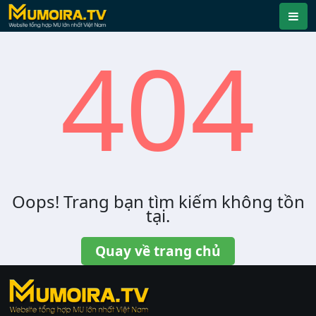
404
Oops! Trang bạn tìm kiếm không tồn
tại.
Quay về trang chủ
https://ktdb.net/
|
789club
|
Jun88
|
bắn cá
đổi thưởng
|
Xôi Lạc