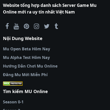
TV
|
789club
|
789club
|
xoilactv
|
Link
Website tổng hợp danh sách Server Game Mu
xem bóng đá cakhiatv
|
Link xem bóng đá
Online mới ra uy tín nhất Việt Nam
90phut
|
Coi đá banh
Thapcamtv
|
RR88
|
xem bóng đá
|
xem
bóng đá trực tiếp
|
xem bóng đá trực
tuyến
|
trực tiếp bóng đá
|
colatv
|
colatv
Nội Dung Website
bóng đá trực tiếp
|
colatv trực tiếp bóng
đá
|
colatv truc tiep bong da
|
colatv
|
thập
Mu Open Beta Hôm Nay
cẩm tv
|
thapcam
|
xem bóng đá
Mu Alpha Test Hôm Nay
luongsontv
|
trực tiếp bóng đá cakhiatv
|
trực
tiếp bóng đá
Hướng Dẫn Chơi Mu Online
socolive
|
xoso66
|
DABET
|
xem bóng đá
Đăng Mu Mới Miễn Phí
cakhiatv
|
kèo nhà
cái
|
qh88
|
Ok9
|
nhatvip
|
socolive
|
Ku
88
|
tài xỉu
Tìm kiếm MU Online
online
|
sunwin
|
hitclub
|
b52club
|
iwin
cái uy tín
|
kèo nhà
Season 0-1
cái
|
nowgoal
|
1gom
|
net88
|
max88
|