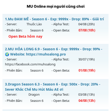
MU Online mọi người cũng chơi
1.
Mu ĐAM MÊ - Season 6 - Exp: 9999x - Drop: 89% - Giải trí
- Server:
Thuốc Lào
- Alpha Test:
04/08
(20h)
- Phiên Bản:
Season 6
- Open Beta:
07/08
(10h)
Open Beta hôm nay
Mu ĐAM MÊ - Giải trí
2.
MU HỎA LONG 6.9 - Season 6 - Exp: 9999x - Drop: 99% -
Mu mới ra tháng 08 2026 - Mở máy chủ
Thuốc Lào
vào 10h
🌍 Website: https://muhoalong.pro
ngày 07/08/2626
- Server:
- Alpha Test:
30/07
(19h)
https://facebook.com/muhoalong
Exp: 9999x - Drop: 89%
- Phiên Bản:
Season 6
- Open Beta:
01/08
(19h)
Kiểu reset: Reset In Game
Thể loại: Mu Bán Đồ Full Trong Shop
MU HỎA LONG 6.9 - 🌍 Website: https://muhoalong.pro
3.
Dragon Season 6.3 - Season 6 - Exp: 500x - Drop: 20% -
Antihack: UGK
Mu mới ra tháng 08 2026 - Mở máy chủ
Sever Khắc Chế Mu Hút Máu AE ơi
https://facebook.com/muhoalong
vào 19h ngày
- Server:
Dragon
- Alpha Test:
03/08
(13h)
01/08/2626
- Phiên Bản:
Season 6
- Open Beta:
04/08
(13h)
Exp: 9999x - Drop: 99%