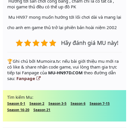
Hướng tới sân chơi công bằng , chăm chỉ là có tất cả ,
mọi game thủ đều có thể up đồ PK
Mu HN97 mong muốn hướng tới lối chơi dài và mang lại
cho anh em game thủ trở lại phiên bản hoài niệm 2002
Hãy đánh giá MU này!
️🏆Ghi chú bởi Mumoira.tv: nếu bài giới thiệu mu mới ra
có like & share nhận code game, vui lòng tham gia trực
tiếp tại Fanpage của
MU-HN97D.COM
theo đường dẫn
sau:
Fanpage
Tìm kiếm Mu:
Season 0-1
Season 2
Season 3-5
Season 6
Season 7-15
Season 16-20
Season 21