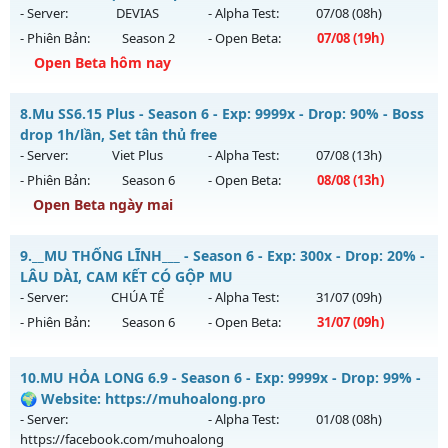
https://facebook.com/muhoalong
vào 15h ngày
- Server:
DEVIAS
- Alpha Test:
07/08
(08h)
03/08/2626
- Phiên Bản:
Season 2
- Open Beta:
07/08
(19h)
Exp: 9999x - Drop: 99%
Open Beta hôm nay
Kiểu reset: Non Reset
💥 MU HÀ NỘI 💥 - 💎 ĐUA TOP NHẬN ATM- pk 24/24💎
8.
Mu SS6.15 Plus - Season 6 - Exp: 9999x - Drop: 90% - Boss
Thể loại: Mu Nguyên bản Webzen
Mu mới ra tháng 08 2026 - Mở máy chủ
DEVIAS
vào 19h
drop 1h/lần, Set tân thủ free
Antihack: XShield
ngày 07/08/2626
- Server:
Viet Plus
- Alpha Test:
07/08
(13h)
- Phiên Bản:
Season 6
- Open Beta:
08/08
(13h)
Exp: 150x - Drop: 5%
Open Beta ngày mai
Kiểu reset: Reset In Game
Thể loại: Mu Nguyên bản Webzen
Mu SS6.15 Plus - Boss drop 1h/lần, Set tân thủ free
9.
__MU THỐNG LĨNH___ - Season 6 - Exp: 300x - Drop: 20% -
Antihack: BDCAM
Mu mới ra tháng 08 2026 - Mở máy chủ
Viet Plus
vào 13h
LÂU DÀI, CAM KẾT CÓ GỘP MU
ngày 08/08/2626
- Server:
CHÚA TỂ
- Alpha Test:
31/07
(09h)
- Phiên Bản:
Season 6
- Open Beta:
31/07
(09h)
Exp: 9999x - Drop: 90%
Kiểu reset: Reset In Game
__MU THỐNG LĨNH___ - LÂU DÀI, CAM KẾT CÓ GỘP MU
10.
MU HỎA LONG 6.9 - Season 6 - Exp: 9999x - Drop: 99% -
Thể loại: Mu Bán Đồ Full Trong Shop
Mu mới ra tháng 07 2026 - Mở máy chủ
CHÚA TỂ
vào 09h
🌍 Website: https://muhoalong.pro
Antihack: Phoenix chống hack mới
ngày 31/07/2626
- Server:
- Alpha Test:
01/08
(08h)
https://facebook.com/muhoalong
Exp: 300x - Drop: 20%