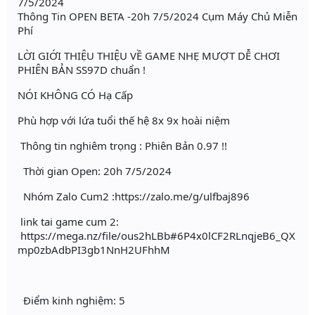
7/5/2024
Thông Tin OPEN BETA -20h 7/5/2024 Cụm Máy Chủ Miễn
Phí
LỜI GIỚI THIỆU THIỆU VỀ GAME NHẸ MƯỢT DỄ CHƠI
PHIÊN BẢN SS97D chuẩn !
NÓI KHÔNG CÓ Hạ Cấp
Phù hợp với lứa tuổi thế hệ 8x 9x hoài niệm
Thông tin nghiêm trọng : Phiên Bản 0.97 !!
Thời gian Open: 20h 7/5/2024
Nhóm Zalo Cum2 :https://zalo.me/g/ulfbaj896
link tai game cum 2:
https://mega.nz/file/ous2hLBb#6P4x0lCF2RLnqjeB6_QX
mp0zbAdbPI3gb1NnH2UFhhM
Điểm kinh nghiệm: 5