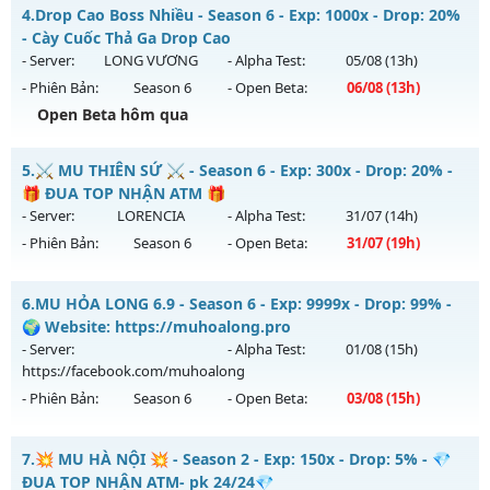
Dragon Season 6.3 - Sever Khắc Chế Mu Hút Máu AE ơi
Kiểu reset: Non Reset
4.
Drop Cao Boss Nhiều - Season 6 - Exp: 1000x - Drop: 20%
Mu mới ra tháng 08 2026 - Mở máy chủ
Dragon
vào 13h
- Cày Cuốc Thả Ga Drop Cao
Thể loại: Mu Nguyên bản Webzen
ngày 04/08/2626
- Server:
LONG VƯƠNG
- Alpha Test:
05/08
(13h)
Antihack: XShield
- Phiên Bản:
Season 6
- Open Beta:
06/08
(13h)
Exp: 500x - Drop: 20%
Open Beta hôm qua
Kiểu reset: Reset In Game
Thể loại: Mu Nguyên bản Webzen
Drop Cao Boss Nhiều - Cày Cuốc Thả Ga Drop Cao
5.
⚔️ MU THIÊN SỨ ⚔️ - Season 6 - Exp: 300x - Drop: 20% -
Antihack: Antihack
Mu mới ra tháng 08 2026 - Mở máy chủ
LONG VƯƠNG
vào
🎁 ĐUA TOP NHẬN ATM 🎁
13h ngày 06/08/2626
- Server:
LORENCIA
- Alpha Test:
31/07
(14h)
- Phiên Bản:
Season 6
- Open Beta:
31/07
(19h)
Exp: 1000x - Drop: 20%
Kiểu reset: Reset In Game
⚔️ MU THIÊN SỨ ⚔️ - 🎁 ĐUA TOP NHẬN ATM 🎁
6.
MU HỎA LONG 6.9 - Season 6 - Exp: 9999x - Drop: 99% -
Thể loại: Mu Nguyên bản Webzen
Mu mới ra tháng 07 2026 - Mở máy chủ
LORENCIA
vào 19h
🌍 Website: https://muhoalong.pro
Antihack: GameGuard
ngày 31/07/2626
- Server:
- Alpha Test:
01/08
(15h)
https://facebook.com/muhoalong
Exp: 300x - Drop: 20%
- Phiên Bản:
Season 6
- Open Beta:
03/08
(15h)
Kiểu reset: Reset In Game
Thể loại: Mu Nguyên bản Webzen
MU HỎA LONG 6.9 - 🌍 Website: https://muhoalong.pro
7.
💥 MU HÀ NỘI 💥 - Season 2 - Exp: 150x - Drop: 5% - 💎
Antihack: BDCAM
Mu mới ra tháng 08 2026 - Mở máy chủ
ĐUA TOP NHẬN ATM- pk 24/24💎