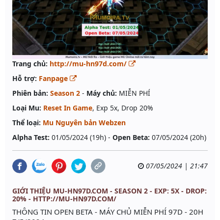
Trang chủ:
http://mu-hn97d.com/
Hỗ trợ:
Fanpage
Phiên bản:
Season 2
-
Máy chủ:
MIỄN PHÍ
Loại Mu:
Reset In Game
, Exp 5x, Drop 20%
Thể loại:
Mu Nguyên bản Webzen
Alpha Test:
01/05/2024 (19h) -
Open Beta:
07/05/2024 (20h)
07/05/2024 | 21:47
GIỚI THIỆU MU-HN97D.COM - SEASON 2 - EXP: 5X - DROP:
20% - HTTP://MU-HN97D.COM/
THÔNG TIN OPEN BETA - MÁY CHỦ MIỄN PHÍ 97D - 20H