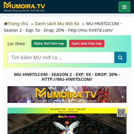
Trang chủ
Danh sách Mu Mới Ra
MU-HN97D.COM -
Season 2 - Exp: 5x - Drop: 20% - http://mu-hn97d.com/
Lọc theo:
Alpha Test hôm nay
Open beta hôm nay
MU-HN97D.COM - SEASON 2 - EXP: 5X - DROP: 20% -
HTTP://MU-HN97D.COM/