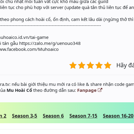
ối chủ nhật mỗi tuần vắt cực khô máu giữa các guild
iên tục cho phù hợp với server (update quà tân thủ liên tục để 
theo phong cách hoài cổ, ổn định, cam kết lâu dài (ngừng thở t
--------------------------------------------------------------------
muhoaico.id.vn/tai-game
 tán gẫu https://zalo.me/g/uenouo348
www.facebook.com/Muhoaico
Hãy đ
a.tv: nếu bài giới thiệu mu mới ra có like & share nhận code gam
 của
Mu Hoài Cổ
theo đường dẫn sau:
Fanpage
n 2
Season 3-5
Season 6
Season 7-15
Season 16-20