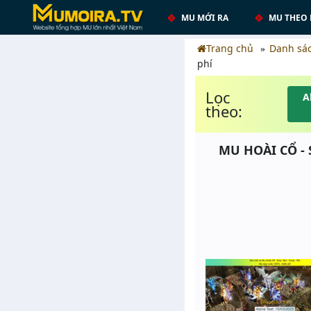
MU MỚI RA
MU THEO 
Trang chủ
Danh sá
phí
Lọc
A
theo:
MU HOÀI CỔ -