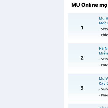
MU Online mọi
Mu Ho
Mốc 
1
- Serv
- Phi
Mu
Hà Nộ
Miễn
2
Mu
- Serv
- Phi
Ex
Ki
Hà
Mu Vi
T
Cày 
3
Mu
- Serv
An
- Phi
Ex
Ki