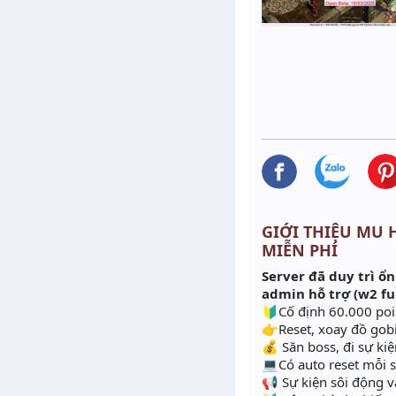
GIỚI THIỆU MU HO
MIỄN PHÍ
Server đã duy trì ổn
admin hỗ trợ (w2 ful
🔰Cố định 60.000 poin
👉Reset, xoay đồ gobi
💰 Săn boss, đi sự k
💻Có auto reset mỗi s
📢 Sự kiện sôi động 