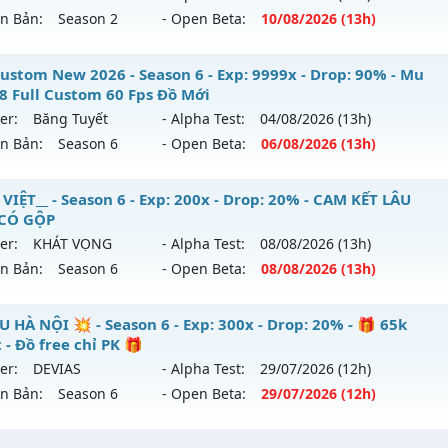
ên Bản:
Season 2
- Open Beta:
10/08
/2026
(13h)
p: 200x - Drop: 100%
ack: XShield
ểu reset: Reset In Game
ason 2 Tuổi Thơ - Drop Ngọc Cao Train Wc tại K4
ustom New 2026 - Season 6 - Exp: 9999x - Drop: 90% - Mu
ể loại: Mu Custom thêm đồ mới
18 Full Custom 60 Fps Đồ Mới
 mới ra tháng 08 2026 - Mở máy chủ
Season 2.0
vào 13h n
er:
Băng Tuyết
- Alpha Test:
04/08
/2026
(13h)
tihack: XShield
ên Bản:
Season 6
- Open Beta:
06/08
/2026
(13h)
p: 200x - Drop: 20%
ểu reset: Reset In Game
 Custom New 2026 - Mu Ss6.18 Full Custom 60 Fps Đồ Mới
VIỆT__ - Season 6 - Exp: 200x - Drop: 20% - CAM KẾT LÂU
ể loại: Mu Bán Đồ Full Trong Shop
 CÓ GỘP
 mới ra tháng 08 2026 - Mở máy chủ
Băng Tuyết
vào 13h n
er:
KHÁT VỌNG
- Alpha Test:
08/08
/2026
(13h)
ntihack: GameGuard
ên Bản:
Season 6
- Open Beta:
08/08
/2026
(13h)
p: 9999x - Drop: 90%
ểu reset: Reset In Game
MU VIỆT__ - CAM KẾT LÂU DÀI, CÓ GỘP
U HÀ NỘI 💥 - Season 6 - Exp: 300x - Drop: 20% - 🎁 65k
ể loại: Mu Custom thêm đồ mới
 - Đồ free chỉ PK 🎁
 mới ra tháng 08 2026 - Mở máy chủ
KHÁT VỌNG
vào 13h 
er:
DEVIAS
- Alpha Test:
29/07
/2026
(12h)
tihack: Gold Dragon
ên Bản:
Season 6
- Open Beta:
29/07
/2026
(12h)
p: 200x - Drop: 20%
ểu reset: Reset In Game