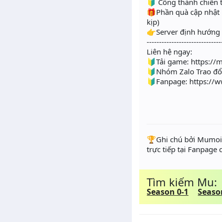
🔰 Công thành chiến t
🎁Phần quà cập nhật l
kịp)
👉Server định hướng 
------------------------------
Liên hệ ngay:
🔰Tải game: https://
🔰Nhóm Zalo Trao đổi
🔰Fanpage: https://
️🏆Ghi chú bởi Mumoir
trực tiếp tại Fanpage
Tìm kiếm Mu:
Season 0-1
Seaso