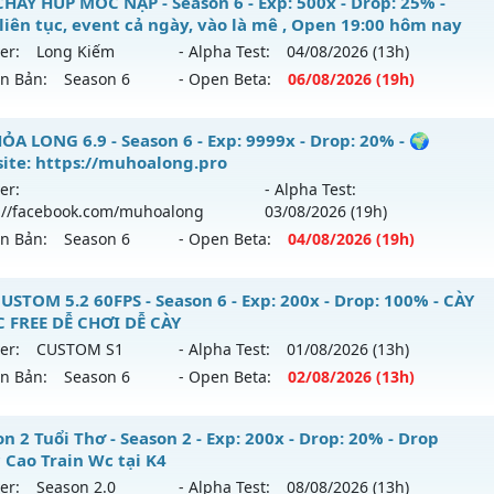
 Việt - Miễn phí 99% - Cày đồ FULL cực đã
CHAY HÚP MỐC NẠP - Season 6 - Exp: 500x - Drop: 25% -
hể loại: Mu Nguyên bản Webzen
 liên tục, event cả ngày, vào là mê , Open 19:00 hôm nay
 mới ra tháng 08 2026 - Mở máy chủ
Hồi Sinh
vào 08h ngà
er:
Long Kiếm
- Alpha Test:
04/08
/2026
(13h)
tihack: gold
ên Bản:
Season 6
- Open Beta:
06/08
/2026
(19h)
p: 9999x - Drop: 90%
ểu reset: Reset In Game
Y CHAY HÚP MỐC NẠP - Boss liên tục, event cả ngày, vào là
ỎA LONG 6.9 - Season 6 - Exp: 9999x - Drop: 20% - 🌍
hể loại: Mu Nguyên bản Webzen
y
ite: https://muhoalong.pro
er:
- Alpha Test:
ntihack: ICMPROTECT ✅ 🔴 ✨ ⚡️
 mới ra tháng 08 2026 - Mở máy chủ
Long Kiếm
vào 19h ng
://facebook.com/muhoalong
03/08
/2026
(19h)
ên Bản:
Season 6
- Open Beta:
04/08
/2026
(19h)
p: 500x - Drop: 25%
ểu reset: Reset In Game
ỎA LONG 6.9 - 🌍 Website: https://muhoalong.pro
USTOM 5.2 60FPS - Season 6 - Exp: 200x - Drop: 100% - CÀY
ể loại: Mu Nguyên bản Webzen
 FREE DỄ CHƠI DỄ CÀY
ới ra tháng 08 2026 - Mở máy chủ
https://facebook.com
er:
CUSTOM S1
- Alpha Test:
01/08
/2026
(13h)
tihack: VIP SHIELD
 04/08/2626
ên Bản:
Season 6
- Open Beta:
02/08
/2026
(13h)
9999x - Drop: 20%
U CUSTOM 5.2 60FPS - CÀY CUỐC FREE DỄ CHƠI DỄ CÀY
n 2 Tuổi Thơ - Season 2 - Exp: 200x - Drop: 20% - Drop
reset: Non Reset
 Cao Train Wc tại K4
 mới ra tháng 08 2026 - Mở máy chủ
CUSTOM S1
vào 13h n
loại: Mu Nguyên bản Webzen
er:
Season 2.0
- Alpha Test:
08/08
/2026
(13h)