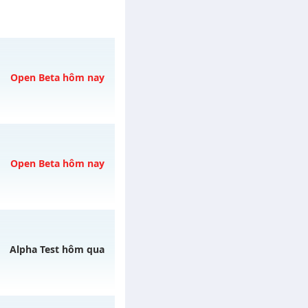
Open Beta hôm nay
08/08/2626
Open Beta hôm nay
ày 08/08/2626
Alpha Test hôm qua