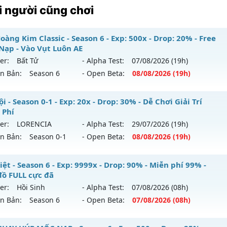
 người cũng chơi
àng Kim Classic - Season 6 - Exp: 500x - Drop: 20% - Free
Nạp - Vào Vụt Luôn AE
er:
Bất Tử
- Alpha Test:
07/08
/2026
(19h)
ên Bản:
Season 6
- Open Beta:
08/08
/2026
(19h)
 Hoàng Kim Classic - Free Mốc Nạp - Vào Vụt Luôn AE
i - Season 0-1 - Exp: 20x - Drop: 30% - Dễ Chơi Giải Trí
 Phí
 mới ra tháng 08 2026 - Mở máy chủ
Bất Tử
vào 19h ngày 
er:
LORENCIA
- Alpha Test:
29/07
/2026
(19h)
ên Bản:
Season 0-1
- Open Beta:
08/08
/2026
(19h)
p: 500x - Drop: 20%
ểu reset: Reset In Game
 Nội - Dễ Chơi Giải Trí Miễn Phí
ệt - Season 6 - Exp: 9999x - Drop: 90% - Miễn phí 99% -
hể loại: Mu Nguyên bản Webzen
đồ FULL cực đã
 mới ra tháng 08 2026 - Mở máy chủ
LORENCIA
vào 19h ng
er:
Hồi Sinh
- Alpha Test:
07/08
/2026
(08h)
tihack: X-Team
ên Bản:
Season 6
- Open Beta:
07/08
/2026
(08h)
p: 20x - Drop: 30%
ểu reset: Reset In Game