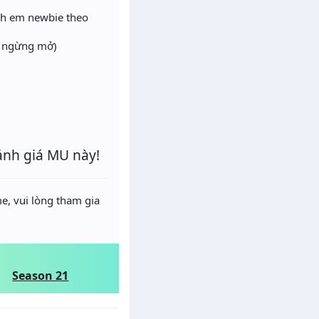
anh em newbie theo
hì ngừng mở)
ánh giá MU này!
e, vui lòng tham gia
Season 21