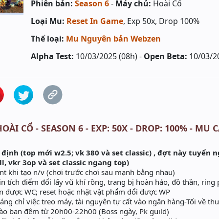
Phiên bản:
Season 6
-
Máy chủ:
Hoài Cổ
Loại Mu:
Reset In Game
, Exp 50x, Drop 100%
Thể loại:
Mu Nguyên bản Webzen
Alpha Test:
10/03/2025 (08h) -
Open Beta:
10/03/2
ÀI CỔ - SEASON 6 - EXP: 50X - DROP: 100% - MU C
 định (top mới w2.5; vk 380 và set classic) , đợt này tuyển 
l, vkr 3op và set classic ngang top)
t khi tạo n/v (chơi trước chơi sau mạnh bằng nhau)
n tích điểm đổi lấy vũ khí rồng, trang bị hoàn hảo, đồ thần, ring
iện được WC; reset hoặc nhặt vật phẩm đổi được WP
áng chỉ việc treo máy, tài nguyên tự cất vào ngân hàng-Tối về t
vào ban đêm từ 20h00-22h00 (Boss ngày, Pk guild)