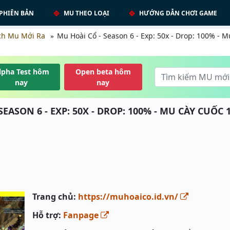
PHIÊN BẢN
MU THEO LOẠI
HƯỚNG DẪN CHƠI GAME
ch Mu Mới Ra
Mu Hoài Cổ - Season 6 - Exp: 50x - Drop: 100% - M
lpha Test hôm
Open beta hôm
nay
nay
 SEASON 6 - EXP: 50X - DROP: 100% - MU CÀY CUỐC 1
Trang chủ:
https://muhoaico.id.vn/
Hỗ trợ:
Fanpage