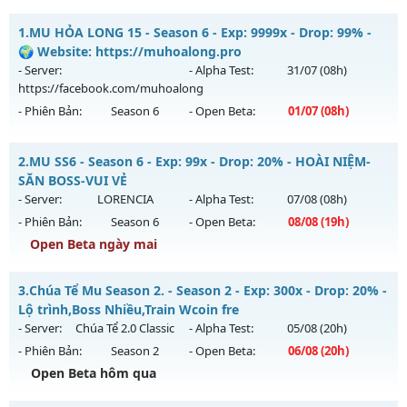
1.
MU HỎA LONG 15 - Season 6 - Exp: 9999x - Drop: 99% -
🌍 Website: https://muhoalong.pro
- Server:
- Alpha Test:
31/07
(08h)
https://facebook.com/muhoalong
- Phiên Bản:
Season 6
- Open Beta:
01/07
(08h)
MU HỎA LONG 15 - 🌍 Website: https://muhoalong.pro
2.
MU SS6 - Season 6 - Exp: 99x - Drop: 20% - HOÀI NIỆM-
Mu mới ra tháng 07 2026 - Mở máy chủ
SĂN BOSS-VUI VẺ
https://facebook.com/muhoalong
vào 08h ngày
- Server:
LORENCIA
- Alpha Test:
07/08
(08h)
01/07/2626
- Phiên Bản:
Season 6
- Open Beta:
08/08
(19h)
Exp: 9999x - Drop: 99%
Open Beta ngày mai
Kiểu reset: Non Reset
MU SS6 - HOÀI NIỆM-SĂN BOSS-VUI VẺ
3.
Chúa Tể Mu Season 2. - Season 2 - Exp: 300x - Drop: 20% -
Thể loại: Mu Nguyên bản Webzen
Mu mới ra tháng 08 2026 - Mở máy chủ
LORENCIA
vào 19h
Lộ trình,Boss Nhiều,Train Wcoin fre
Antihack: Xshiel
ngày 08/08/2626
- Server:
Chúa Tể 2.0 Classic
- Alpha Test:
05/08
(20h)
- Phiên Bản:
Season 2
- Open Beta:
06/08
(20h)
Exp: 99x - Drop: 20%
Open Beta hôm qua
Kiểu reset: Non Reset