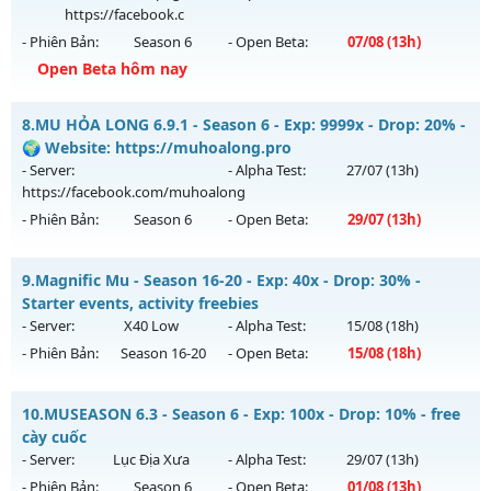
Antihack: Xshiel
https://facebook.c
Exp: 100x - Drop: 10%
- Phiên Bản:
Season 6
- Open Beta:
07/08
(13h)
Kiểu reset: Reset In Game
Open Beta hôm nay
Thể loại: Mu Nguyên bản Webzen
MU HỎA LONG - 🌍 Website: https://muhoalong.pro
Antihack: ICM
8.
MU HỎA LONG 6.9.1 - Season 6 - Exp: 9999x - Drop: 20% -
Mu mới ra tháng 08 2026 - Mở máy chủ
💎 Fanpage:
🌍 Website: https://muhoalong.pro
https://facebook.c
vào 13h ngày 07/08/2626
- Server:
- Alpha Test:
27/07
(13h)
https://facebook.com/muhoalong
Exp: 9999x - Drop: 20%
- Phiên Bản:
Season 6
- Open Beta:
29/07
(13h)
Kiểu reset: Non Reset
Thể loại: Mu Nguyên bản Webzen
MU HỎA LONG 6.9.1 - 🌍 Website: https://muhoalong.pro
9.
Magnific Mu - Season 16-20 - Exp: 40x - Drop: 30% -
Antihack: XShield
Mu mới ra tháng 07 2026 - Mở máy chủ
Starter events, activity freebies
https://facebook.com/muhoalong
vào 13h ngày
- Server:
X40 Low
- Alpha Test:
15/08
(18h)
29/07/2626
- Phiên Bản:
Season 16-20
- Open Beta:
15/08
(18h)
Exp: 9999x - Drop: 20%
Magnific Mu - Starter events, activity freebies
Kiểu reset: Non Reset
10.
MUSEASON 6.3 - Season 6 - Exp: 100x - Drop: 10% - free
Mu mới ra tháng 08 2026 - Mở máy chủ
X40 Low
vào 18h
cày cuốc
Thể loại: Mu Nguyên bản Webzen
ngày 15/08/2626
- Server:
Lục Địa Xưa
- Alpha Test:
29/07
(13h)
Antihack: Xshiel
- Phiên Bản:
Season 6
- Open Beta:
01/08
(13h)
Exp: 40x - Drop: 30%