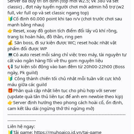
Server đã duy trì ổn định (top mới w2.5; vk 380 và set
classic) , đợt này tuyển người chơi mới admin hỗ trợ (w2
full, vkr full op và set classic ngang top)
🔰Cố định 60.000 point khi tạo n/v (chơi trước chơi sau
mạnh bằng nhau)
👉Reset, xoay đồ gobin tích điểm đổi lấy vũ khí rồng,
trang bị hoàn hảo, đồ thần, ring pen
💰 Săn boss, đi sự kiện được WC; reset hoặc nhặt vật
phẩm đổi được WP
💻Có auto reset mỗi sáng chỉ việc treo máy, tài nguyên tự
cất vào ngân hàng-Tối về thu gom nguyên liệu
📢 Sự kiện sôi động vào ban đêm từ 20h00-22h00 (Boss
ngày, Pk guild)
🔰 Công thành chiến tối chủ nhật mỗi tuần vắt cực khô
máu giữa các guild
🎁Phần quà cập nhật liên tục cho phù hợp với server
(update quà tân thủ liên tục để anh em newbie theo kịp)
👉Server định hướng theo phong cách hoài cổ, ổn định,
cam kết lâu dài (ngừng thở thì ngừng mở)
-------------------------------------------------------------------------------
-------------------
Liên hệ ngay:
🔰Tải game: https://muhoaico.id.vn/tai-game