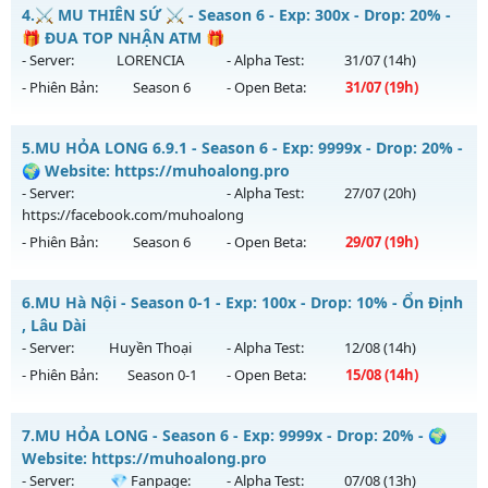
Thể loại: Mu Nguyên bản Webzen
Chúa Tể Mu Season 2. - Lộ trình,Boss Nhiều,Train Wcoin fre
4.
⚔️ MU THIÊN SỨ ⚔️ - Season 6 - Exp: 300x - Drop: 20% -
Antihack: OK
Mu mới ra tháng 08 2026 - Mở máy chủ
Chúa Tể 2.0 Classic
🎁 ĐUA TOP NHẬN ATM 🎁
vào 20h ngày 06/08/2626
- Server:
LORENCIA
- Alpha Test:
31/07
(14h)
- Phiên Bản:
Season 6
- Open Beta:
31/07
(19h)
Exp: 300x - Drop: 20%
Kiểu reset: Reset In Game
⚔️ MU THIÊN SỨ ⚔️ - 🎁 ĐUA TOP NHẬN ATM 🎁
5.
MU HỎA LONG 6.9.1 - Season 6 - Exp: 9999x - Drop: 20% -
Thể loại: Mu Nguyên bản Webzen
Mu mới ra tháng 07 2026 - Mở máy chủ
LORENCIA
vào 19h
🌍 Website: https://muhoalong.pro
Antihack: antihack
ngày 31/07/2626
- Server:
- Alpha Test:
27/07
(20h)
https://facebook.com/muhoalong
Exp: 300x - Drop: 20%
- Phiên Bản:
Season 6
- Open Beta:
29/07
(19h)
Kiểu reset: Reset In Game
Thể loại: Mu Nguyên bản Webzen
MU HỎA LONG 6.9.1 - 🌍 Website: https://muhoalong.pro
6.
MU Hà Nội - Season 0-1 - Exp: 100x - Drop: 10% - Ổn Định
Antihack: BDCAM
Mu mới ra tháng 07 2026 - Mở máy chủ
, Lâu Dài
https://facebook.com/muhoalong
vào 19h ngày
- Server:
Huyền Thoại
- Alpha Test:
12/08
(14h)
29/07/2626
- Phiên Bản:
Season 0-1
- Open Beta:
15/08
(14h)
Exp: 9999x - Drop: 20%
MU Hà Nội - Ổn Định , Lâu Dài
Kiểu reset: Non Reset
7.
MU HỎA LONG - Season 6 - Exp: 9999x - Drop: 20% - 🌍
Mu mới ra tháng 08 2026 - Mở máy chủ
Huyền Thoại
vào
Website: https://muhoalong.pro
Thể loại: Mu Nguyên bản Webzen
14h ngày 15/08/2626
- Server:
💎 Fanpage:
- Alpha Test:
07/08
(13h)