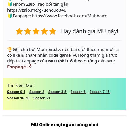
🔰Nhóm Zalo Trao đổi tán gẫu
https://zalo.me/g/uenouo348
🔰Fanpage: https://www.facebook.com/Muhoaico
Hãy đánh giá MU này!
️🏆Ghi chú bởi Mumoira.tv: nếu bài giới thiệu mu mới ra
có like & share nhận code game, vui lòng tham gia trực
tiếp tại Fanpage của
Mu Hoài Cổ
theo đường dẫn sau:
Fanpage
Tìm kiếm Mu:
Season 0-1
Season 2
Season 3-5
Season 6
Season 7-15
Season 16-20
Season 21
MU Online mọi người cũng chơi