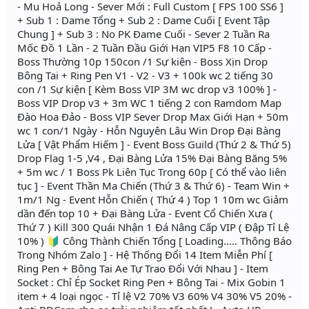
- Mu Hoả Long - Sever Mới : Full Custom [ FPS 100 SS6 ]
+ Sub 1 : Dame Tổng + Sub 2 : Dame Cuối [ Event Tập
Chung ] + Sub 3 : No PK Đame Cuối - Sever 2 Tuần Ra
Mốc Đồ 1 Lần - 2 Tuần Đầu Giới Hạn VIP5 F8 10 Cấp -
Boss Thường 10p 150con /1 Sự kiện - Boss Xịn Drop
Bông Tai + Ring Pen V1 - V2 - V3 + 100k wc 2 tiếng 30
con /1 Sự kiện [ Kèm Boss VIP 3M wc drop v3 100% ] -
Boss VIP Drop v3 + 3m WC 1 tiếng 2 con Ramdom Map
Đào Hoa Đảo - Boss VIP Sever Drop Max Giới Hạn + 50m
wc 1 con/1 Ngày - Hỗn Nguyên Lâu Win Drop Đại Bàng
Lửa [ Vật Phẩm Hiếm ] - Event Boss Guild (Thứ 2 & Thứ 5)
Drop Flag 1-5 ,V4 , Đại Bàng Lửa 15% Đại Bàng Băng 5%
+ 5m wc / 1 Boss Pk Liên Tục Trong 60p [ Có thể vào liên
tục ] - Event Thần Ma Chiến (Thứ 3 & Thứ 6) - Team Win +
1m/1 Ng - Event Hỗn Chiến ( Thứ 4 ) Top 1 10m wc Giảm
dần đến top 10 + Đại Bàng Lửa - Event Cổ Chiến Xưa (
Thứ 7 ) Kill 300 Quái Nhận 1 Đá Nâng Cấp VIP ( Đập Tỉ Lệ
10% ) 🔰 Công Thành Chiến Tổng [ Loading..... Thông Báo
Trong Nhóm Zalo ] - Hệ Thống Đổi 14 Item Miễn Phí [
Ring Pen + Bông Tai Ae Tự Trao Đổi Với Nhau ] - Item
Socket : Chỉ Ép Socket Ring Pen + Bông Tai - Mix Gobin 1
item + 4 loại ngọc - Tỉ lệ V2 70% V3 60% V4 30% V5 20% -