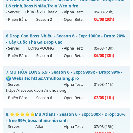
Thể loại: Mu Nguyên bản Webzen
Mu mới ra tháng 08 2026 - Mở máy chủ
Mu NhânPhâm
vào
Lộ trình,Boss Nhiều,Train Wcoin fre
Antihack: XShield
13h ngày 09/08/2626
- Server:
Chúa Tể 2.0 Classic
- Alpha Test:
05/08
(20h)
- Phiên Bản:
Season 2
- Open Beta:
06/08
(20h)
Exp: 99x - Drop: 999%
Kiểu reset: Reset In Game
Chúa Tể Mu Season 2. - Lộ trình,Boss Nhiều,Train Wcoin fre
6.
Drop Cao Boss Nhiều - Season 6 - Exp: 1000x - Drop: 20%
Thể loại: Mu Nguyên bản Webzen
Mu mới ra tháng 08 2026 - Mở máy chủ
Chúa Tể 2.0 Classic
- Cày Cuốc Thả Ga Drop Cao
Antihack: goldshield💥
vào 20h ngày 06/08/2626
- Server:
LONG VƯƠNG
- Alpha Test:
05/08
(13h)
- Phiên Bản:
Season 6
- Open Beta:
06/08
(13h)
Exp: 300x - Drop: 20%
Kiểu reset: Reset In Game
Drop Cao Boss Nhiều - Cày Cuốc Thả Ga Drop Cao
7.
MU HỎA LONG 6.9 - Season 6 - Exp: 9999x - Drop: 99% -
Thể loại: Mu Nguyên bản Webzen
Mu mới ra tháng 08 2026 - Mở máy chủ
LONG VƯƠNG
vào
🌍 Website: https://muhoalong.pro
Antihack: antihack
13h ngày 06/08/2626
- Server:
- Alpha Test:
01/08
(11h)
https://facebook.com/muhoalong
Exp: 1000x - Drop: 20%
- Phiên Bản:
Season 6
- Open Beta:
02/08
(11h)
Kiểu reset: Reset In Game
Thể loại: Mu Nguyên bản Webzen
MU HỎA LONG 6.9 - 🌍 Website: https://muhoalong.pro
8.
⭐⭐⭐⭐⭐Mu Atlans - Season 6 - Exp: 500x - Drop: 20%
Antihack: GameGuard
Mu mới ra tháng 08 2026 - Mở máy chủ
- free 99%,boss nhiều-hồi sinh
https://facebook.com/muhoalong
vào 11h ngày
- Server:
Atlans
- Alpha Test:
07/08
(13h)
02/08/2626