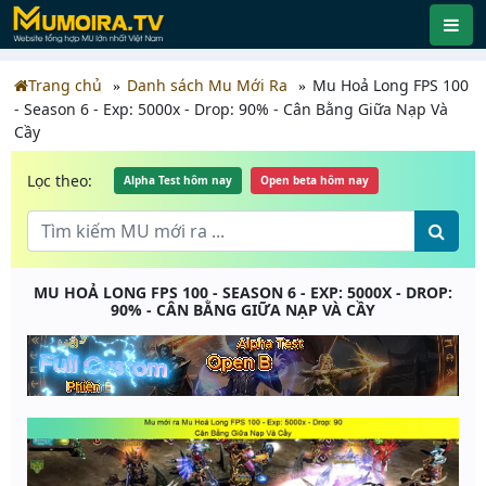
Trang chủ
Danh sách Mu Mới Ra
Mu Hoả Long FPS 100
- Season 6 - Exp: 5000x - Drop: 90% - Cân Bằng Giữa Nạp Và
Cầy
Lọc theo:
Alpha Test hôm nay
Open beta hôm nay
MU HOẢ LONG FPS 100 - SEASON 6 - EXP: 5000X - DROP:
90% - CÂN BẰNG GIỮA NẠP VÀ CẦY