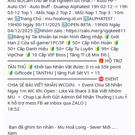
Anti BDCam cho ae trải nghiệm tốt nhất ! - Auto HP -
Auto Ctrl - Auto Buff - Duatop Alphatest 19h 02-12 -> 19h
03-12 Top 1 : Mốc Nạp 2 Top 2 : Mốc Nạp 1 Top 3 : 10m
wc 🔜Trang Chủ : mu-hoalong.id.vn 🔜ALPHATEST :
19H00 Ngày 30/11/2025 🔜OPEN BETA : 19h00 Ngày
04/12/2025 🔜Nhóm zalo : https://zalo.me/g/igqkee811
🔜Đăng ký Tài khoản tại màn hình đăng nhập 🔰 Giới
Hạn 2 Cửa sổ game/1PC/IP 🔰 50+ Cấp Hồn Hoàn 🔰
50+ Cấp Danh Hiệu 🔰 50+ Cấp Tu Luyện 🔰 99+ Cấp
VipChar 🔰 10 Cấp VIP Boss [ Tăng Tỉ Lệ Mix Đồ ]
═══════════════════════════ 🎁 HỖ TRỢ
TÂN THỦ 🔰 Khởi tạo Nhân Vật được: 0 rs và 35k point
🔰 Giftcode [ TANTHU ] tặng Full Sét V1 + 15
═══════════════════════════ ⛔️ EVENT
CHIA SẺ BÀI VIẾT NHẬN WCOIN: 🔹Event Chia Sẽ Nhận
Ngay 1m WC Khi Open : Like Và Share 3 Bài Viết Nhóm
MU 🔹 Chụp Lại Ảnh Gửi Admin Để Nhận Thưởng ( Lưu Ý
K hỗ trợ mess FB ae inbox qua ZALO )
18:52
Bạn đã ghim tin nhắn - Mu Hoả Long - Sever Mới ... .
Xem