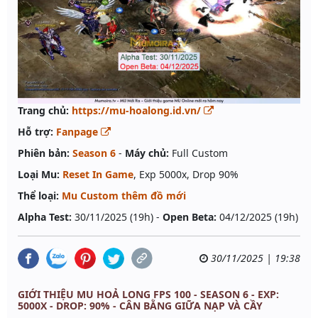
Trang chủ:
https://mu-hoalong.id.vn/
Hỗ trợ:
Fanpage
Phiên bản:
Season 6
-
Máy chủ:
Full Custom
Loại Mu:
Reset In Game
, Exp 5000x, Drop 90%
Thể loại:
Mu Custom thêm đồ mới
Alpha Test:
30/11/2025 (19h) -
Open Beta:
04/12/2025 (19h)
30/11/2025 | 19:38
GIỚI THIỆU MU HOẢ LONG FPS 100 - SEASON 6 - EXP:
5000X - DROP: 90% - CÂN BẰNG GIỮA NẠP VÀ CẦY