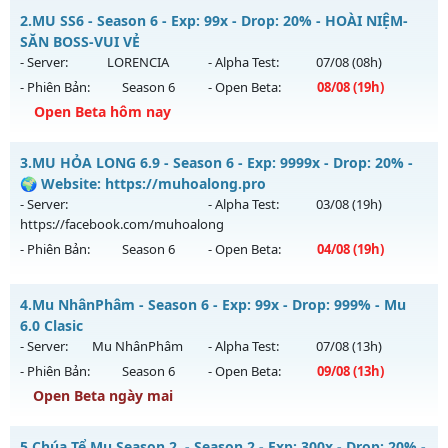
MUHN2 - MU HÀ NỘI - Mu SEASON 2 - CÀY CUỐC PK
2.
MU SS6 - Season 6 - Exp: 99x - Drop: 20% - HOÀI NIỆM-
Mu mới ra tháng 08 2026 - Mở máy chủ
Thánh Nữ
vào 15h
SĂN BOSS-VUI VẺ
ngày 10/08/2626
- Server:
LORENCIA
- Alpha Test:
07/08
(08h)
- Phiên Bản:
Season 6
- Open Beta:
08/08
(19h)
Exp: 150x - Drop: 10%
Open Beta hôm nay
Kiểu reset: Reset In Game
Thể loại: Mu Nguyên bản Webzen
MU SS6 - HOÀI NIỆM-SĂN BOSS-VUI VẺ
3.
MU HỎA LONG 6.9 - Season 6 - Exp: 9999x - Drop: 20% -
Antihack: IGMU.DEV
Mu mới ra tháng 08 2026 - Mở máy chủ
LORENCIA
vào 19h
🌍 Website: https://muhoalong.pro
ngày 08/08/2626
- Server:
- Alpha Test:
03/08
(19h)
https://facebook.com/muhoalong
Exp: 99x - Drop: 20%
- Phiên Bản:
Season 6
- Open Beta:
04/08
(19h)
Kiểu reset: Non Reset
Thể loại: Mu Nguyên bản Webzen
MU HỎA LONG 6.9 - 🌍 Website: https://muhoalong.pro
4.
Mu NhânPhâm - Season 6 - Exp: 99x - Drop: 999% - Mu
Antihack: OK
Mu mới ra tháng 08 2026 - Mở máy chủ
6.0 Clasic
https://facebook.com/muhoalong
vào 19h ngày
- Server:
Mu NhânPhâm
- Alpha Test:
07/08
(13h)
04/08/2626
- Phiên Bản:
Season 6
- Open Beta:
09/08
(13h)
Exp: 9999x - Drop: 20%
Open Beta ngày mai
Kiểu reset: Non Reset
Mu NhânPhâm - Mu 6.0 Clasic
5.
Chúa Tể Mu Season 2. - Season 2 - Exp: 300x - Drop: 20% -