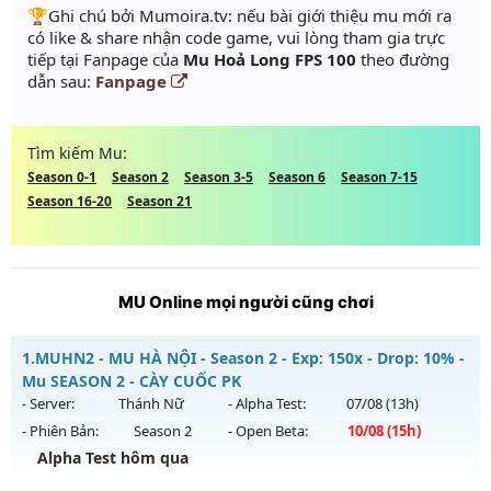
️🏆Ghi chú bởi Mumoira.tv: nếu bài giới thiệu mu mới ra
có like & share nhận code game, vui lòng tham gia trực
tiếp tại Fanpage của
Mu Hoả Long FPS 100
theo đường
dẫn sau:
Fanpage
Tìm kiếm Mu:
Season 0-1
Season 2
Season 3-5
Season 6
Season 7-15
Season 16-20
Season 21
MU Online mọi người cũng chơi
1.
MUHN2 - MU HÀ NỘI - Season 2 - Exp: 150x - Drop: 10% -
Mu SEASON 2 - CÀY CUỐC PK
- Server:
Thánh Nữ
- Alpha Test:
07/08
(13h)
- Phiên Bản:
Season 2
- Open Beta:
10/08
(15h)
Alpha Test hôm qua