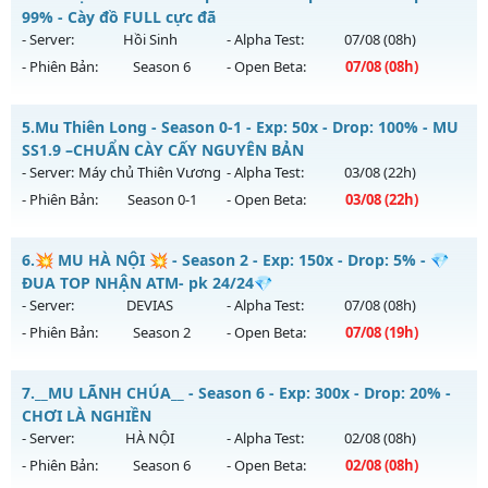
Thể loại: Mu Nguyên bản Webzen
Mu mới ra tháng 08 2026 - Mở máy chủ
Thanh Long
vào
99% - Cày đồ FULL cực đã
Antihack: Mega-Anti
13h ngày 06/08/2626
- Server:
Hồi Sinh
- Alpha Test:
07/08
(08h)
- Phiên Bản:
Season 6
- Open Beta:
07/08
(08h)
Exp: 200x - Drop: 35%
Kiểu reset: Reset In Game
Mu Việt - Miễn phí 99% - Cày đồ FULL cực đã
5.
Mu Thiên Long - Season 0-1 - Exp: 50x - Drop: 100% - MU
Thể loại: Mu Custom thêm đồ mới
Mu mới ra tháng 08 2026 - Mở máy chủ
Hồi Sinh
vào 08h
SS1.9 –CHUẨN CÀY CẤY NGUYÊN BẢN
Antihack: CheatGuard
ngày 07/08/2626
- Server:
Máy chủ Thiên Vương
- Alpha Test:
03/08
(22h)
- Phiên Bản:
Season 0-1
- Open Beta:
03/08
(22h)
Exp: 9999x - Drop: 90%
Kiểu reset: Reset In Game
Mu Thiên Long - MU SS1.9 –CHUẨN CÀY CẤY NGUYÊN BẢN
6.
💥 MU HÀ NỘI 💥 - Season 2 - Exp: 150x - Drop: 5% - 💎
Thể loại: Mu Nguyên bản Webzen
Mu mới ra tháng 08 2026 - Mở máy chủ
Máy chủ Thiên
ĐUA TOP NHẬN ATM- pk 24/24💎
Antihack: ICMPROTECT ✅ 🔴 ✨ ⚡️
Vương
vào 22h ngày 03/08/2626
- Server:
DEVIAS
- Alpha Test:
07/08
(08h)
- Phiên Bản:
Season 2
- Open Beta:
07/08
(19h)
Exp: 50x - Drop: 100%
Kiểu reset: Reset In Game
💥 MU HÀ NỘI 💥 - 💎 ĐUA TOP NHẬN ATM- pk 24/24💎
7.
__MU LÃNH CHÚA__ - Season 6 - Exp: 300x - Drop: 20% -
Thể loại: Mu Nguyên bản Webzen
Mu mới ra tháng 08 2026 - Mở máy chủ
DEVIAS
vào 19h
CHƠI LÀ NGHIỀN
Antihack: Gameguard
ngày 07/08/2626
- Server:
HÀ NỘI
- Alpha Test:
02/08
(08h)
- Phiên Bản:
Season 6
- Open Beta:
02/08
(08h)
Exp: 150x - Drop: 5%