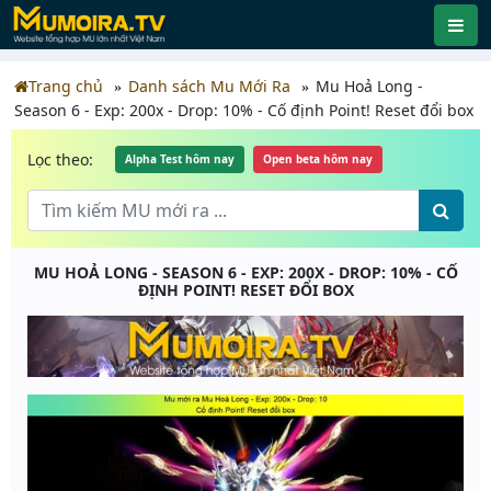
Trang chủ
Danh sách Mu Mới Ra
Mu Hoả Long -
Season 6 - Exp: 200x - Drop: 10% - Cố định Point! Reset đổi box
Lọc theo:
Alpha Test hôm nay
Open beta hôm nay
MU HOẢ LONG - SEASON 6 - EXP: 200X - DROP: 10% - CỐ
ĐỊNH POINT! RESET ĐỔI BOX