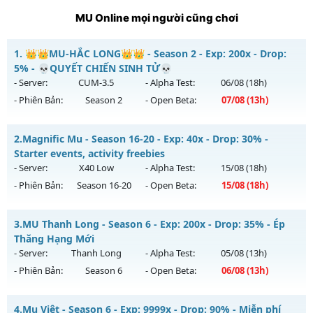
MU Online mọi người cũng chơi
1.
👑👑MU-HẮC LONG👑👑 - Season 2 - Exp: 200x - Drop:
5% - 💀QUYẾT CHIẾN SINH TỬ💀
- Server:
CUM-3.5
- Alpha Test:
06/08
(18h)
- Phiên Bản:
Season 2
- Open Beta:
07/08
(13h)
👑👑MU-HẮC LONG👑👑 - 💀QUYẾT CHIẾN SINH TỬ💀
2.
Magnific Mu - Season 16-20 - Exp: 40x - Drop: 30% -
Mu mới ra tháng 08 2026 - Mở máy chủ
CUM-3.5
vào 13h
Starter events, activity freebies
ngày 07/08/2626
- Server:
X40 Low
- Alpha Test:
15/08
(18h)
- Phiên Bản:
Season 16-20
- Open Beta:
15/08
(18h)
Exp: 200x - Drop: 5%
Kiểu reset: Reset In Game
Magnific Mu - Starter events, activity freebies
3.
MU Thanh Long - Season 6 - Exp: 200x - Drop: 35% - Ép
Thể loại: Mu Nguyên bản Webzen
Mu mới ra tháng 08 2026 - Mở máy chủ
X40 Low
vào 18h
Thăng Hạng Mới
Antihack: Sharkguard
ngày 15/08/2626
- Server:
Thanh Long
- Alpha Test:
05/08
(13h)
- Phiên Bản:
Season 6
- Open Beta:
06/08
(13h)
Exp: 40x - Drop: 30%
Kiểu reset: Reset In Game
MU Thanh Long - Ép Thăng Hạng Mới
4.
Mu Việt - Season 6 - Exp: 9999x - Drop: 90% - Miễn phí