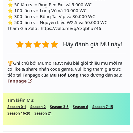
⭐ 50 lần rs = Ring Pen Exc và 5.000 WC
⭐ 100 lần rs = Lông Vũ và 10.000 WC
⭐ 300 lần rs = Bông Tai Vip và 30.000 WC
⭐ 500 lần rs = Nguyên Liệu W2.5 và 50.000 WC
Tham Gia Zalo : https://zalo.me/g/cxgbhu746
Hãy đánh giá MU này!
️🏆Ghi chú bởi Mumoira.tv: nếu bài giới thiệu mu mới ra
có like & share nhận code game, vui lòng tham gia trực
tiếp tại Fanpage của
Mu Hoả Long
theo đường dẫn sau:
Fanpage
Tìm kiếm Mu:
Season 0-1
Season 2
Season 3-5
Season 6
Season 7-15
Season 16-20
Season 21