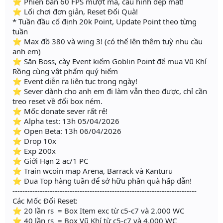
⭐ Phiên bản 60 FPS mượt mà, cấu hình đẹp mắt!
⭐ Lối chơi đơn giản, Reset Đổi Quà!
* Tuần đầu cố định 20k Point, Update Point theo từng
tuần
⭐ Max đồ 380 và wing 3! (có thể lên thêm tuỳ nhu cầu
anh em)
⭐ Săn Boss, cày Event kiếm Goblin Point để mua Vũ Khí
Rồng cùng vật phẩm quý hiếm
⭐ Event diễn ra liên tục trong ngày!
⭐ Sever dành cho anh em đi làm vẫn theo được, chỉ cần
treo reset về đổi box ném.
⭐ Mốc donate sever rất rẻ!
⭐ Alpha test: 13h 05/04/2026
⭐ Open Beta: 13h 06/04/2026
⭐ Drop 10x
⭐ Exp 200x
⭐ Giới Hạn 2 ac/1 PC
⭐ Train wcoin map Arena, Barrack và Kanturu
⭐ Đua Top hàng tuần để sở hữu phần quà hấp dẫn!
--------------------------------------------------------------------------
Các Mốc Đổi Reset:
⭐ 20 lần rs = Box Item exc từ c5-c7 và 2.000 WC
⭐ 40 lần rs = Box Vũ Khí từ c5-c7 và 4.000 WC