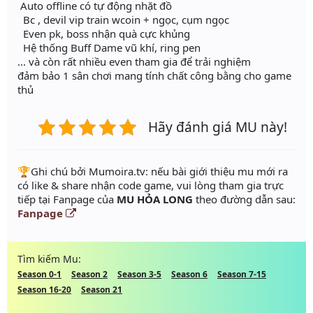
Auto offline có tự động nhặt đồ
Bc , devil vip train wcoin + ngọc, cụm ngọc
Even pk, boss nhận quà cực khủng
Hệ thống Buff Dame vũ khí, ring pen
... và còn rất nhiều even tham gia để trải nghiệm
đảm bảo 1 sân chơi mang tính chất công bằng cho game
thủ
Hãy đánh giá MU này!
️🏆Ghi chú bởi Mumoira.tv: nếu bài giới thiệu mu mới ra
có like & share nhận code game, vui lòng tham gia trực
tiếp tại Fanpage của
MU HỎA LONG
theo đường dẫn sau:
Fanpage
Tìm kiếm Mu:
Season 0-1
Season 2
Season 3-5
Season 6
Season 7-15
Season 16-20
Season 21