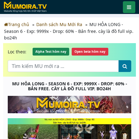
Trang chủ
Danh sách Mu Mới Ra
MU HỎA LONG -
Season 6 - Exp: 9999x - Drop: 60% - Bản free. cày là đồ full vip.
bo24h
Lọc theo:
Alpha Test hôm nay
Open beta hôm nay
MU HỎA LONG - SEASON 6 - EXP: 9999X - DROP: 60% -
BẢN FREE. CÀY LÀ ĐỒ FULL VIP. BO24H