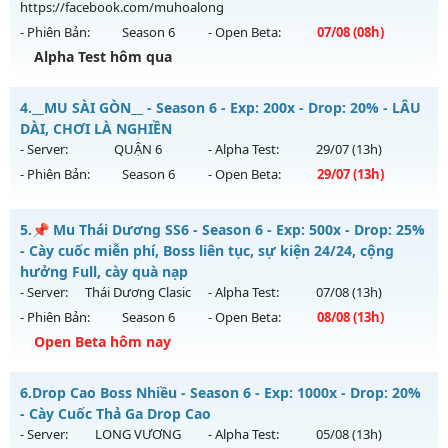
https://facebook.com/muhoalong
Exp: 9999x - Drop: 80%
- Phiên Bản:
Season 6
- Open Beta:
07/08
(08h)
Kiểu reset: Reset In Game
Alpha Test hôm qua
Thể loại: Mu Bán Đồ Full Trong Shop
MU HỎA LONG - 🌍 Website: https://muhoalong.pro
Antihack: Shark
4.
__MU SÀI GÒN__ - Season 6 - Exp: 200x - Drop: 20% - LÂU
Mu mới ra tháng 08 2026 - Mở máy chủ
DÀI, CHƠI LÀ NGHIỀN
https://facebook.com/muhoalong
vào 08h ngày
- Server:
QUẬN 6
- Alpha Test:
29/07
(13h)
07/08/2626
- Phiên Bản:
Season 6
- Open Beta:
29/07
(13h)
Exp: 9999x - Drop: 99%
__MU SÀI GÒN__ - LÂU DÀI, CHƠI LÀ NGHIỀN
Kiểu reset: Non Reset
5.
📌 Mu Thái Dương SS6 - Season 6 - Exp: 500x - Drop: 25%
Mu mới ra tháng 07 2026 - Mở máy chủ
QUẬN 6
vào 13h
- Cày cuốc miễn phí, Boss liên tục, sự kiện 24/24, cộng
Thể loại: Mu Nguyên bản Webzen
ngày 29/07/2626
hưởng Full, cày quà nạp
Antihack: XShield
- Server:
Thái Dương Clasic
- Alpha Test:
07/08
(13h)
Exp: 200x - Drop: 20%
- Phiên Bản:
Season 6
- Open Beta:
08/08
(13h)
Kiểu reset: Reset In Game
Open Beta hôm nay
Thể loại: Mu Nguyên bản Webzen
📌 Mu Thái Dương SS6 - Cày cuốc miễn phí, Boss liên tục,
Antihack: AntiShark
6.
Drop Cao Boss Nhiều - Season 6 - Exp: 1000x - Drop: 20%
sự kiện 24/24, cộng hưởng Full, cày quà nạp
- Cày Cuốc Thả Ga Drop Cao
Mu mới ra tháng 08 2026 - Mở máy chủ
Thái Dương Clasic
- Server:
LONG VƯƠNG
- Alpha Test:
05/08
(13h)