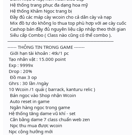
Hệ thống trang phục đa dạng hoa mỹ
Hệ thống Khảm Ngọc trang bị
Đầy đủ các máp cày wcoin cho cả dân cày và nạp
Mix đồ tự do không lo thua top phù hợp với ae cày cuốc
Cashop bán đầy đủ nguyên liệu cập nhập theo thời gian
Siêu cấp Combo ( Class nào cũng có thể combo ).
────────────────────────────────
------ THÔNG TIN TRONG GAME -------
Giới hạn tài khoản : 4tk/1 pc
Tạo nhân vật : 15.000 point
Exp : 9999x
Drop : 20%
Đồ max 3 op
Ghrs : 30 lần /ngày
10 Wcoin /1 quái ( barrack, kanturu relic )
Bán ngọc vào Shop nhận Wcoin
Auto reset in game
Ngân hàng ngọc trong game
Hệ thống tăng dame vũ khí - set
Cân bằng dame 7 class chuẩn web zen
Npc thu mua được wcoin
Npc cộng hưởng mới