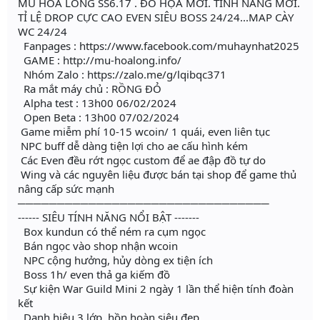
MU HOA LONG SS6.17 . ĐỒ HỌA MỚI. TÍNH NĂNG MỚI.
TỈ LỆ DROP CỰC CAO EVEN SIÊU BOSS 24/24...MAP CÀY
WC 24/24
Fanpages : https://www.facebook.com/muhaynhat2025
GAME : http://mu-hoalong.info/
Nhóm Zalo : https://zalo.me/g/lqibqc371
Ra mắt máy chủ : RỒNG ĐỎ
Alpha test : 13h00 06/02/2024
Open Beta : 13h00 07/02/2024
Game miễm phí 10-15 wcoin/ 1 quái, even liên tục
NPC buff dễ dàng tiện lợi cho ae cấu hình kém
Các Even đều rớt ngọc custom để ae đập đồ tự do
Wing và các nguyên liệu được bán tại shop để game thủ
nâng cấp sức mạnh
────────────────────────────────
------ SIÊU TÍNH NĂNG NỔI BẬT -------
Box kundun có thể ném ra cụm ngọc
Bán ngọc vào shop nhận wcoin
NPC cộng hưởng, hủy dòng ex tiện ích
Boss 1h/ even thả ga kiếm đồ
Sự kiện War Guild Mini 2 ngày 1 lần thể hiện tính đoàn
kết
Danh hiệu 3 lớp, hồn hoàn siêu đẹp