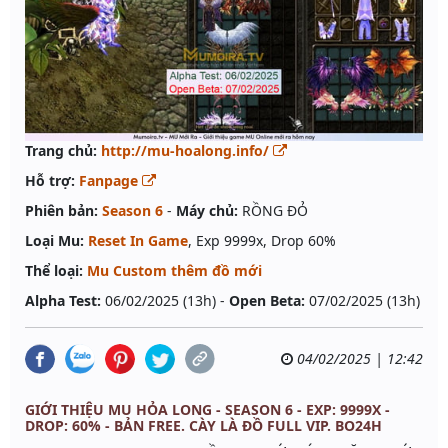
Trang chủ:
http://mu-hoalong.info/
Hỗ trợ:
Fanpage
Phiên bản:
Season 6
-
Máy chủ:
RỒNG ĐỎ
Loại Mu:
Reset In Game
, Exp 9999x, Drop 60%
Thể loại:
Mu Custom thêm đồ mới
Alpha Test:
06/02/2025 (13h) -
Open Beta:
07/02/2025 (13h)
04/02/2025 | 12:42
GIỚI THIỆU MU HỎA LONG - SEASON 6 - EXP: 9999X -
DROP: 60% - BẢN FREE. CÀY LÀ ĐỒ FULL VIP. BO24H