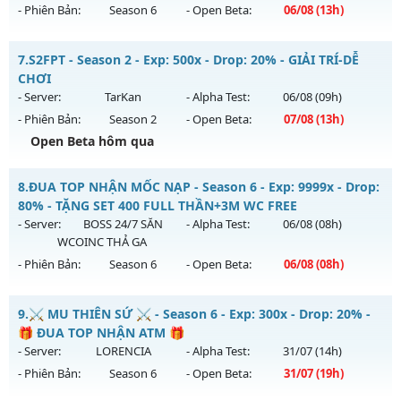
vào 13h ngày 08/08/2626
- Phiên Bản:
Season 6
- Open Beta:
06/08
(13h)
Exp: 500x - Drop: 25%
Drop Cao Boss Nhiều - Cày Cuốc Thả Ga Drop Cao
Kiểu reset: Reset In Game
7.
S2FPT - Season 2 - Exp: 500x - Drop: 20% - GIẢI TRÍ-DỄ
Mu mới ra tháng 08 2026 - Mở máy chủ
LONG VƯƠNG
vào
CHƠI
Thể loại: Mu Nguyên bản Webzen
13h ngày 06/08/2626
- Server:
TarKan
- Alpha Test:
06/08
(09h)
Antihack: VIP SHIELD
- Phiên Bản:
Season 2
- Open Beta:
07/08
(13h)
Exp: 1000x - Drop: 20%
Open Beta hôm qua
Kiểu reset: Reset In Game
Thể loại: Mu Nguyên bản Webzen
S2FPT - GIẢI TRÍ-DỄ CHƠI
8.
ĐUA TOP NHẬN MỐC NẠP - Season 6 - Exp: 9999x - Drop:
Antihack: GameGuard
Mu mới ra tháng 08 2026 - Mở máy chủ
TarKan
vào 13h
80% - TẶNG SET 400 FULL THẦN+3M WC FREE
ngày 07/08/2626
- Server:
BOSS 24/7 SĂN
- Alpha Test:
06/08
(08h)
WCOINC THẢ GA
Exp: 500x - Drop: 20%
- Phiên Bản:
Season 6
- Open Beta:
06/08
(08h)
Kiểu reset: Reset In Game
Thể loại: Mu Nguyên bản Webzen
ĐUA TOP NHẬN MỐC NẠP - TẶNG SET 400 FULL THẦN+3M
9.
⚔️ MU THIÊN SỨ ⚔️ - Season 6 - Exp: 300x - Drop: 20% -
WC FREE
Antihack: PRO
🎁 ĐUA TOP NHẬN ATM 🎁
Mu mới ra tháng 08 2026 - Mở máy chủ
BOSS 24/7 SĂN
- Server:
LORENCIA
- Alpha Test:
31/07
(14h)
WCOINC THẢ GA
vào 08h ngày 06/08/2626
- Phiên Bản:
Season 6
- Open Beta:
31/07
(19h)
Exp: 9999x - Drop: 80%