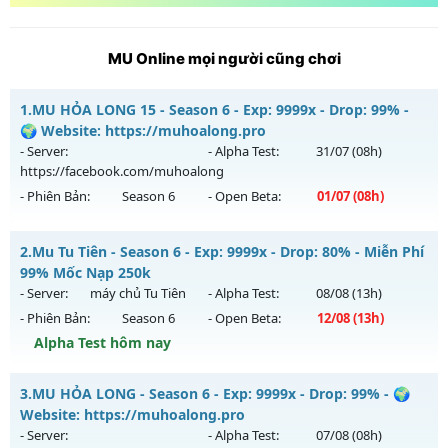
MU Online mọi người cũng chơi
1.
MU HỎA LONG 15 - Season 6 - Exp: 9999x - Drop: 99% -
🌍 Website: https://muhoalong.pro
- Server:
- Alpha Test:
31/07
(08h)
https://facebook.com/muhoalong
- Phiên Bản:
Season 6
- Open Beta:
01/07
(08h)
MU HỎA LONG 15 - 🌍 Website: https://muhoalong.pro
2.
Mu Tu Tiên - Season 6 - Exp: 9999x - Drop: 80% - Miễn Phí
Mu mới ra tháng 07 2026 - Mở máy chủ
99% Mốc Nạp 250k
https://facebook.com/muhoalong
vào 08h ngày
- Server:
máy chủ Tu Tiên
- Alpha Test:
08/08
(13h)
01/07/2626
- Phiên Bản:
Season 6
- Open Beta:
12/08
(13h)
Exp: 9999x - Drop: 99%
Alpha Test hôm nay
Kiểu reset: Non Reset
Mu Tu Tiên - Miễn Phí 99% Mốc Nạp 250k
3.
MU HỎA LONG - Season 6 - Exp: 9999x - Drop: 99% - 🌍
Thể loại: Mu Nguyên bản Webzen
Mu mới ra tháng 08 2026 - Mở máy chủ
máy chủ Tu Tiên
Website: https://muhoalong.pro
Antihack: Xshiel
vào 13h ngày 12/08/2626
- Server:
- Alpha Test:
07/08
(08h)