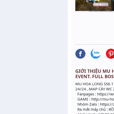
GIỚI THIỆU MU H
EVENT. FULL BOS
MU HOA LONG SS6.17
24/24...MAP CÀY WC 
Fanpages : https:/
GAME : http://mu-ho
Nhóm Zalo : https://
Ra mắt máy chủ : R