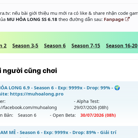
a.tv: nếu bài giới thiệu mu mới ra có like & share nhận code gam
 của
MU HỎA LONG SS 6.18
theo đường dẫn sau:
Fanpage
n 2
Season 3-5
Season 6
Season 7-15
Season 16-20
 người cũng chơi
ỎA LONG 6.9 - Season 6 - Exp: 9999x - Drop: 99% - 🌍
ite: https://muhoalong.pro
er:
- Alpha Test:
://facebook.com/muhoalong
29/07
/2026
(08h)
ên Bản:
Season 6
- Open Beta:
30/07
/2026
(08h)
ỎA LONG 6.9 - 🌍 Website: https://muhoalong.pro
M MÊ - Season 6 - Exp: 9999x - Drop: 89% - Giải trí