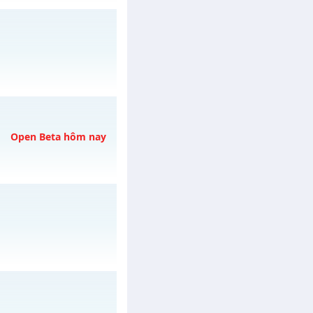
L mới
 31/07/2626
h ngày 04/08/2626
Open Beta hôm nay
gày 06/08/2626
h ngày 31/07/2626