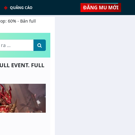
ĐĂNG MU MỚI
QUẢNG CÁO
op: 60% - Bản full
FULL EVENT. FULL