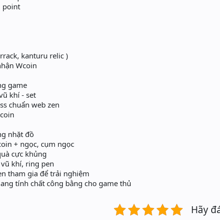
 point
rack, kanturu relic )
nhận Wcoin
ng game
ũ khí - set
ss chuẩn web zen
coin
ng nhặt đồ
wcoin + ngọc, cụm ngọc
quà cực khủng
ũ khí, ring pen
ven tham gia để trải nghiệm
ang tính chất công bằng cho game thủ
Hãy đ