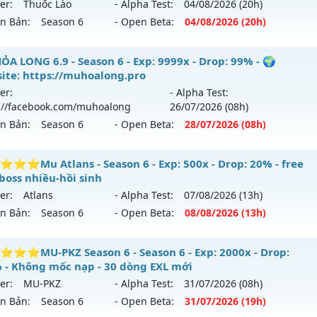
er:
Thuốc Lào
- Alpha Test:
04/08
/2026
(20h)
ới ra tháng 07 2026 - Mở máy chủ
https://facebook.com
ên Bản:
Season 6
- Open Beta:
04/08
/2026
(20h)
 30/07/2626
9999x - Drop: 99%
 ĐAM MÊ - Giải trí
ỎA LONG 6.9 - Season 6 - Exp: 9999x - Drop: 99% - 🌍
ite: https://muhoalong.pro
reset: Non Reset
 mới ra tháng 08 2026 - Mở máy chủ
Thuốc Lào
vào 20h ng
er:
- Alpha Test:
loại: Mu Nguyên bản Webzen
://facebook.com/muhoalong
26/07
/2026
(08h)
p: 9999x - Drop: 89%
ên Bản:
Season 6
- Open Beta:
28/07
/2026
(08h)
ack: Xshiel
ểu reset: Reset In Game
ể loại: Mu Bán Đồ Full Trong Shop
ỎA LONG 6.9 - 🌍 Website: https://muhoalong.pro
⭐Mu Atlans - Season 6 - Exp: 500x - Drop: 20% - free
boss nhiều-hồi sinh
tihack: UGK
ới ra tháng 07 2026 - Mở máy chủ
https://facebook.com
er:
Atlans
- Alpha Test:
07/08
/2026
(13h)
 28/07/2626
ên Bản:
Season 6
- Open Beta:
08/08
/2026
(13h)
9999x - Drop: 99%
⭐⭐⭐⭐Mu Atlans - free 99%,boss nhiều-hồi sinh
⭐MU-PKZ Season 6 - Season 6 - Exp: 2000x - Drop:
reset: Non Reset
 - Không mốc nạp - 30 dòng EXL mới
 mới ra tháng 08 2026 - Mở máy chủ
Atlans
vào 13h ngày 
loại: Mu Nguyên bản Webzen
er:
MU-PKZ
- Alpha Test:
31/07
/2026
(08h)
ên Bản:
Season 6
- Open Beta:
31/07
/2026
(19h)
p: 500x - Drop: 20%
ack: Xshiel