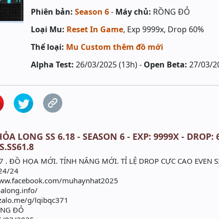
Phiên bản:
Season 6
-
Máy chủ:
RỒNG ĐỎ
Loại Mu:
Reset In Game
, Exp 9999x, Drop 60%
Thể loại:
Mu Custom thêm đồ mới
Alpha Test:
26/03/2025 (13h) -
Open Beta:
27/03/2
ỎA LONG SS 6.18 - SEASON 6 - EXP: 9999X - DROP:
S.SS61.8
 . ĐỒ HỌA MỚI. TÍNH NĂNG MỚI. TỈ LỆ DROP CỰC CAO EVEN S
24/24
/www.facebook.com/muhaynhat2025
along.info/
zalo.me/g/lqibqc371
ỒNG ĐỎ