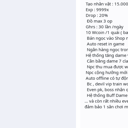
Tạo nhân vật : 15.000
Exp : 9999x
Drop : 20%
Đồ max 3 op
Ghrs : 30 lần /ngày
10 Wcoin /1 quái ( bar
Bán ngọc vào Shop 
Auto reset in game
Ngân hàng ngọc tro
Hệ thống tăng dame v
Cân bằng dame 7 cla
Npc thu mua được w
Npc cộng hưởng mới
Auto offline có tự độ
Bc , devil vip train 
Even pk, boss nhận 
Hệ thống Buff Dame v
... và còn rất nhiều e
đảm bảo 1 sân chơi m