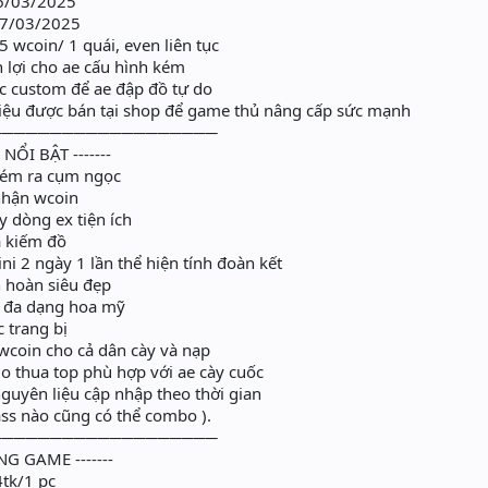
26/03/2025
27/03/2025
wcoin/ 1 quái, even liên tục
 lợi cho ae cấu hình kém
c custom để ae đập đồ tự do
iệu được bán tại shop để game thủ nâng cấp sức mạnh
───────────────────
NỔI BẬT -------
ém ra cụm ngọc
nhận wcoin
 dòng ex tiện ích
a kiếm đồ
i 2 ngày 1 lần thể hiện tính đoàn kết
 hoàn siêu đẹp
 đa dạng hoa mỹ
trang bị
coin cho cả dân cày và nạp
o thua top phù hợp với ae cày cuốc
uyên liệu cập nhập theo thời gian
ss nào cũng có thể combo ).
───────────────────
NG GAME -------
4tk/1 pc