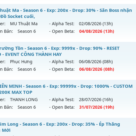
ểu reset: Reset In Game
⭐⭐⭐⭐MU-PKZ Season 6 - Không mốc nạp - 30 dòng EX
huật Ma - Season 6 - Exp: 200x - Drop: 30% - Săn Boss nhận
hể loại: Mu Nguyên bản Webzen
 Đồ Socket cuối,
 mới ra tháng 07 2026 - Mở máy chủ
MU-PKZ
vào 19h ngày
er:
MU Thuật Ma
- Alpha Test:
02/08
/2026
(13h)
tihack: chống hack 99%
ên Bản:
Season 6
- Open Beta:
04/08
/2026
(13h)
p: 2000x - Drop: 200%
ểu reset: Reset In Game
 Thuật Ma - Săn Boss nhận Xu & Đồ Socket cuối,
rường Tồn - Season 6 - Exp: 9999x - Drop: 90% - RESET
hể loại: Mu Nguyên bản Webzen
 - EVENT CÔNG THÀNH HAY
 mới ra tháng 08 2026 - Mở máy chủ
MU Thuật Ma
vào 13
er:
Phục Hưng
- Alpha Test:
06/08
/2026
(08h)
tihack: SuperAnti
ên Bản:
Season 6
- Open Beta:
06/08
/2026
(08h)
p: 200x - Drop: 30%
ểu reset: Reset In Game
u Trường Tồn - RESET AUTO - EVENT CÔNG THÀNH HAY
IÊN MINH - Season 6 - Exp: 99999x - Drop: 1000% - CUSTOM
hể loại: Mu Nguyên bản Webzen
 200K MAX TOP
 mới ra tháng 08 2026 - Mở máy chủ
Phục Hưng
vào 08h n
er:
THANH LONG
- Alpha Test:
28/07
/2026
(16h)
tihack: VietGuard
ên Bản:
Season 6
- Open Beta:
31/07
/2026
(19h)
p: 9999x - Drop: 90%
ểu reset: Reset In Game
U LIÊN MINH - CUSTOM 6.15 200K MAX TOP
im Long - Season 6 - Exp: 200x - Drop: 35% - Ép Thăng
hể loại: Mu Nguyên bản Webzen
 Mới
 mới ra tháng 07 2026 - Mở máy chủ
THANH LONG
vào 19