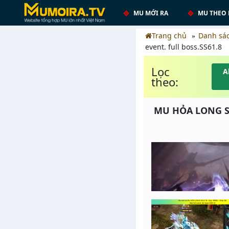
MU MỚI RA
MU THEO 
Trang chủ
Danh sá
event. full boss.SS61.8
Lọc
A
theo:
MU HỎA LONG SS 