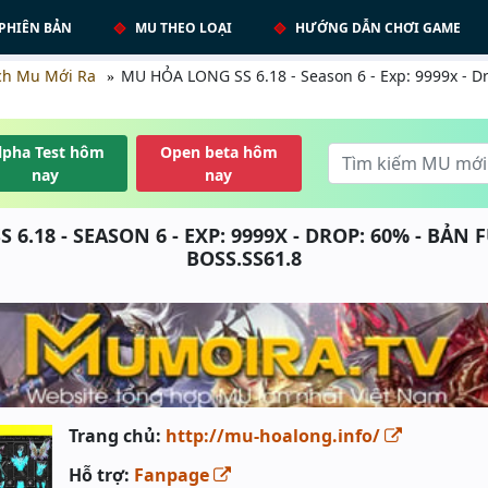
PHIÊN BẢN
MU THEO LOẠI
HƯỚNG DẪN CHƠI GAME
ch Mu Mới Ra
MU HỎA LONG SS 6.18 - Season 6 - Exp: 9999x - Dr
lpha Test hôm
Open beta hôm
nay
nay
6.18 - SEASON 6 - EXP: 9999X - DROP: 60% - BẢN 
BOSS.SS61.8
Trang chủ:
http://mu-hoalong.info/
Hỗ trợ:
Fanpage