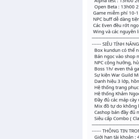
Alpha test : 13h00 
Open Beta : 13h00 
Game miễm phí 10-15 
NPC buff dễ dàng tiện
Các Even đều rớt ngọ
Wing và các nguyên l
─────────────
------ SIÊU TÍNH NĂNG 
Box kundun có thể n
Bán ngọc vào shop 
NPC cộng hưởng, hủy
Boss 1h/ even thả g
Sự kiện War Guild Min
Danh hiệu 3 lớp, hồn
Hệ thống trang phục
Hệ thống Khảm Ngọc 
Đầy đủ các máp cày w
Mix đồ tự do không l
Cashop bán đầy đủ ng
Siêu cấp Combo ( Cla
─────────────
------ THÔNG TIN TRO
Giới hạn tài khoản : 