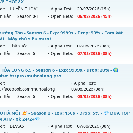
VỀ THỜI 8X
 mới ra tháng 07 2026 - Mở máy chủ
LORENCIA
vào 13h ng
er:
HUYỀN THOẠI
- Alpha Test:
29/07
/2026
(15h)
ên Bản:
Season 0-1
- Open Beta:
06/08
/2026
(15h)
p: 500x - Drop: 20%
ểu reset: Reset In Game
USEASON 1 - MUSS1 - MU TRỞ VỀ THỜI 8X
rường Tồn - Season 6 - Exp: 9999x - Drop: 90% - Cam kết
hể loại: Mu Nguyên bản Webzen
dài - Máy chủ siêu mượt
 mới ra tháng 08 2026 - Mở máy chủ
HUYỀN THOẠI
vào 15
er:
Thần Tốc
- Alpha Test:
07/08
/2026
(08h)
tihack: Anti Vip
ên Bản:
Season 6
- Open Beta:
07/08
/2026
(08h)
p: 220x - Drop: 20%
ểu reset: Reset In Game
 Trường Tồn - Cam kết lâu dài - Máy chủ siêu mượt
HỎA LONG 6.9 - Season 6 - Exp: 9999x - Drop: 20% - 🌍
hể loại: Mu Nguyên bản Webzen
ite: https://muhoalong.pro
 mới ra tháng 08 2026 - Mở máy chủ
Thần Tốc
vào 08h ngà
er:
- Alpha Test:
ntihack: IGMU.DEV
://facebook.com/muhoalong
03/08
/2026
(08h)
p: 9999x - Drop: 90%
ên Bản:
Season 6
- Open Beta:
03/08
/2026
(08h)
ểu reset: Reset In Game
hể loại: Mu Nguyên bản Webzen
HỎA LONG 6.9 - 🌍 Website: https://muhoalong.pro
U HÀ NỘI 💥 - Season 2 - Exp: 150x - Drop: 5% - 💎 ĐUA TOP
 ATM- pk 24/24💎
ntihack: ICMPROTECT ✅ 🔴 ✨ ⚡️
ới ra tháng 08 2026 - Mở máy chủ
https://facebook.com
er:
DEVIAS
- Alpha Test:
07/08
/2026
(08h)
 03/08/2626