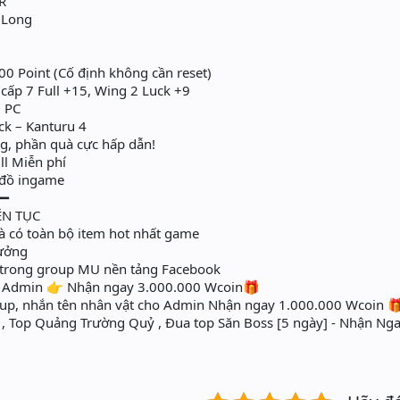
R
 Long
0 Point (Cố định không cần reset)
 cấp 7 Full +15, Wing 2 Luck +9
1 PC
ck – Kanturu 4
, phần quà cực hấp dẫn!
ll Miễn phí
i đồ ingame
━━
ÊN TỤC
à có toàn bộ item hot nhất game
hưởng
i trong group MU nền tảng Facebook
o Admin 👉 Nhận ngay 3.000.000 Wcoin🎁
up, nhắn tên nhân vật cho Admin Nhận ngay 1.000.000 Wcoin 
, Top Quảng Trường Quỷ , Đua top Săn Boss [5 ngày] - Nhận Ng