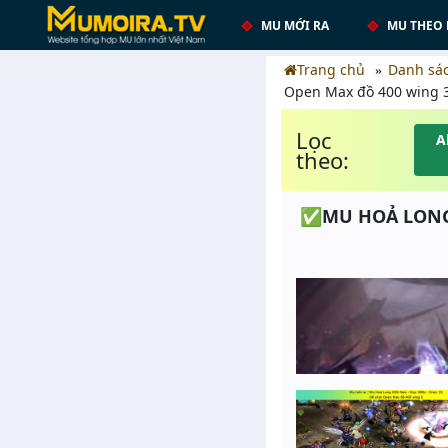
MU MỚI RA
MU THEO 
Trang chủ
Danh sá
Open Max đồ 400 wing 
Lọc
A
theo:
✅MU HOẢ LONG S