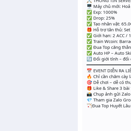
⚔️ THÔNG TIN SERVE
🖥 Máy chủ mới: Hoả
✅ Exp: 1000%
✅ Drop: 25%
✅ Tạo nhân vật: 65.00
🎁 Hỗ trợ tân thủ: Set
✅ Giới hạn: 2 ACC / 
✅ Train Wcoin: Barra
✅ Đua Top căng thẳng
✅ Auto HP – Auto Ski
🔄 Đổi giới tính – đổ
━━━━━━━━━━━━━━━━
📅 EVENT DIỄN RA LI
🔥 Chỉ cần chăm cày l
🎯 Dễ chơi – dễ có t
🎁 Like & Share 3 bà
📸 Chụp ảnh gửi Zal
💎 Tham gia Zalo Gro
🏹Đua Top Huyết Lâu 