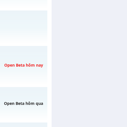
07/08/2626
y 30/07/2626
Open Beta hôm nay
REE
C THẢ GA
vào 13h
Open Beta hôm qua