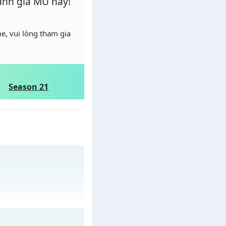
ánh giá MU này!
e, vui lòng tham gia
Season 21