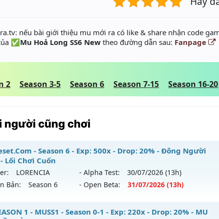
Hãy đ
a.tv: nếu bài giới thiệu mu mới ra có like & share nhận code gam
 của
✅Mu Hoả Long SS6 New
theo đường dẫn sau:
Fanpage
n 2
Season 3-5
Season 6
Season 7-15
Season 16-20
 người cũng chơi
set.Com - Season 6 - Exp: 500x - Drop: 20% - Đông Người
 - Lối Chơi Cuốn
er:
LORENCIA
- Alpha Test:
30/07
/2026
(13h)
ên Bản:
Season 6
- Open Beta:
31/07
/2026
(13h)
Reset.Com - Đông Người Chơi - Lối Chơi Cuốn
ASON 1 - MUSS1 - Season 0-1 - Exp: 220x - Drop: 20% - MU