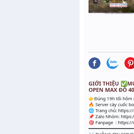
GIỚI THIỆU ✅MU 
OPEN MAX ĐỒ 40
👉Đúng 19h tối hôm
🔥 Server cày cuốc b
🌐 Trang chủ: https:
📌 Zalo Nhóm: https:
🎯 Fanpage : https:
━━━━━━━━━━━━━━━━