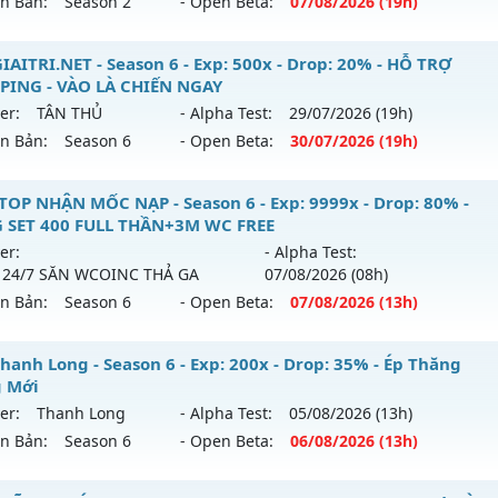
ên Bản:
Season 2
- Open Beta:
07/08
/2026
(19h)
9999x - Drop: 20%
 MU HÀ NỘI 💥 - 💎 ĐUA TOP NHẬN ATM- pk 24/24💎
IAITRI.NET - Season 6 - Exp: 500x - Drop: 20% - HỖ TRỢ
reset: Non Reset
PING - VÀO LÀ CHIẾN NGAY
 mới ra tháng 08 2026 - Mở máy chủ
DEVIAS
vào 19h ngày 
loại: Mu Nguyên bản Webzen
er:
TÂN THỦ
- Alpha Test:
29/07
/2026
(19h)
ên Bản:
Season 6
- Open Beta:
30/07
/2026
(19h)
p: 150x - Drop: 5%
ack: XShield
ểu reset: Reset In Game
U-GIAITRI.NET - HỖ TRỢ MAX PING - VÀO LÀ CHIẾN NGAY
TOP NHẬN MỐC NẠP - Season 6 - Exp: 9999x - Drop: 80% -
hể loại: Mu Nguyên bản Webzen
 SET 400 FULL THẦN+3M WC FREE
 mới ra tháng 07 2026 - Mở máy chủ
TÂN THỦ
vào 19h ngà
er:
- Alpha Test:
ntihack: BDCAM
 24/7 SĂN WCOINC THẢ GA
07/08
/2026
(08h)
p: 500x - Drop: 20%
ên Bản:
Season 6
- Open Beta:
07/08
/2026
(13h)
ểu reset: Reset In Game
hể loại: Mu Nguyên bản Webzen
 TOP NHẬN MỐC NẠP - TẶNG SET 400 FULL THẦN+3M WC F
hanh Long - Season 6 - Exp: 200x - Drop: 35% - Ép Thăng
 Mới
ntihack: FPS 60 - CHỐNG HACK 100%
ới ra tháng 08 2026 - Mở máy chủ
BOSS 24/7 SĂN WCOIN
er:
Thanh Long
- Alpha Test:
05/08
/2026
(13h)
 07/08/2626
ên Bản:
Season 6
- Open Beta:
06/08
/2026
(13h)
 9999x - Drop: 80%