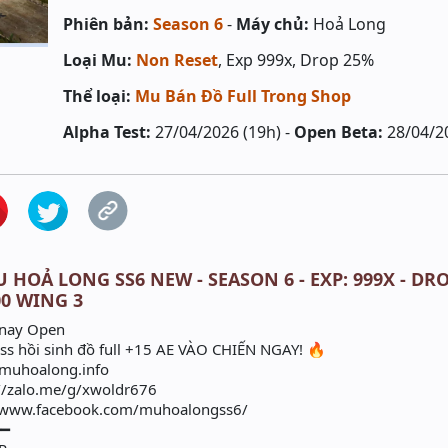
Phiên bản:
Season 6
-
Máy chủ:
Hoả Long
Loại Mu:
Non Reset
, Exp 999x, Drop 25%
Thể loại:
Mu Bán Đồ Full Trong Shop
Alpha Test:
27/04/2026 (19h) -
Open Beta:
28/04/2
HOẢ LONG SS6 NEW - SEASON 6 - EXP: 999X - DRO
0 WING 3
 nay Open
oss hồi sinh đồ full +15 AE VÀO CHIẾN NGAY! 🔥
//muhoalong.info
//zalo.me/g/xwoldr676
//www.facebook.com/muhoalongss6/
━━