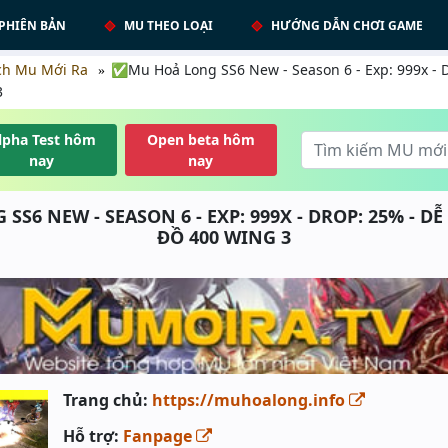
PHIÊN BẢN
MU THEO LOẠI
HƯỚNG DẪN CHƠI GAME
ch Mu Mới Ra
✅Mu Hoả Long SS6 New - Season 6 - Exp: 999x - D
3
lpha Test hôm
Open beta hôm
nay
nay
S6 NEW - SEASON 6 - EXP: 999X - DROP: 25% - D
ĐỒ 400 WING 3
Trang chủ:
https://muhoalong.info
Hỗ trợ:
Fanpage