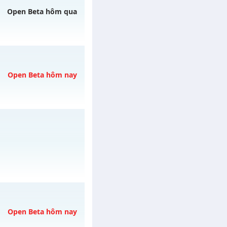
ày 31/07/2626
Open Beta hôm qua
h ngày 06/08/2626
Open Beta hôm nay
y 07/08/2626
/muhoalong
vào 08h
Open Beta hôm nay