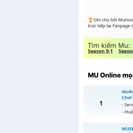
️🏆Ghi chú bởi Mumoir
trực tiếp tại Fanpage
Tìm kiếm Mu:
Season 0-1
Seaso
MU Online mọi
MuRe
Chơi
1
- Serv
- Phi
Mu
MUSE