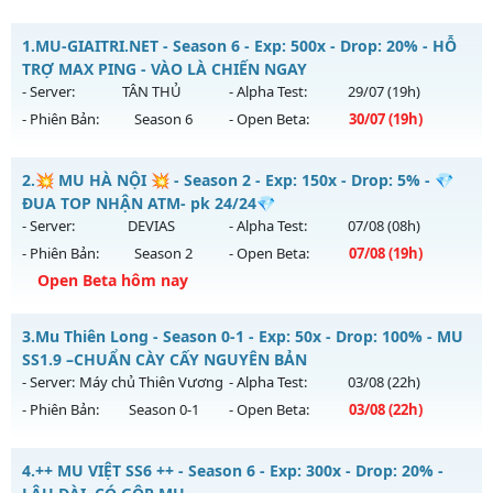
1.
MU-GIAITRI.NET - Season 6 - Exp: 500x - Drop: 20% - HỖ
TRỢ MAX PING - VÀO LÀ CHIẾN NGAY
- Server:
TÂN THỦ
- Alpha Test:
29/07
(19h)
- Phiên Bản:
Season 6
- Open Beta:
30/07
(19h)
MU-GIAITRI.NET - HỖ TRỢ MAX PING - VÀO LÀ CHIẾN NGAY
2.
💥 MU HÀ NỘI 💥 - Season 2 - Exp: 150x - Drop: 5% - 💎
Mu mới ra tháng 07 2026 - Mở máy chủ
TÂN THỦ
vào 19h
ĐUA TOP NHẬN ATM- pk 24/24💎
ngày 30/07/2626
- Server:
DEVIAS
- Alpha Test:
07/08
(08h)
- Phiên Bản:
Season 2
- Open Beta:
07/08
(19h)
Exp: 500x - Drop: 20%
Open Beta hôm nay
Kiểu reset: Reset In Game
Thể loại: Mu Nguyên bản Webzen
💥 MU HÀ NỘI 💥 - 💎 ĐUA TOP NHẬN ATM- pk 24/24💎
3.
Mu Thiên Long - Season 0-1 - Exp: 50x - Drop: 100% - MU
Antihack: FPS 60 - CHỐNG HACK 100%
Mu mới ra tháng 08 2026 - Mở máy chủ
DEVIAS
vào 19h
SS1.9 –CHUẨN CÀY CẤY NGUYÊN BẢN
ngày 07/08/2626
- Server:
Máy chủ Thiên Vương
- Alpha Test:
03/08
(22h)
- Phiên Bản:
Season 0-1
- Open Beta:
03/08
(22h)
Exp: 150x - Drop: 5%
Kiểu reset: Reset In Game
Mu Thiên Long - MU SS1.9 –CHUẨN CÀY CẤY NGUYÊN BẢN
4.
++ MU VIỆT SS6 ++ - Season 6 - Exp: 300x - Drop: 20% -
Thể loại: Mu Nguyên bản Webzen
Mu mới ra tháng 08 2026 - Mở máy chủ
Máy chủ Thiên