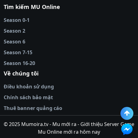
88
|
tài xỉu
Tìm kiếm MU Online
online
|
sunwin
|
hitclub
|
b52club
|
iwin
cái uy tín
|
kèo nhà
Season 0-1
cái
|
nowgoal
|
1gom
|
net88
|
max88
|
Season 2
đĩa
|
bắn cá đổi
thưởng
Season 6
|
https://bongdalu.ceo
|
trang chủ
fly88
|
new88
|
https://keonhacai.claims/
|
ht
Season 7-15
bóng đá
|
NEW88
|
socolive
Season 16-20
tv
|
hitclub
|
ok9
|
Hitclub
|
Vic88
|
Red8
win
|
Xoilac
|
open 88
|
open 88
|
sun
Về chúng tôi
win
|
hit club
|
Kingfun
|
game bài đổi
Điều khoản sử dụng
thưởng
|
rik vip
|
game bắn cá đổi
thưởng
|
giai ma keo nha
Chính sách bảo mật
cai
|
8xbet
|
MB66
|
ty le ca
Thuê banner quảng cáo
cuoc
|
https://lv88.space/
|
NK88
|
tài xỉu
online
|
tài xỉu online
|
hit club
|
top nhà
© 2025 Mumoira.tv - Mu mới ra - Giới thiệu Server Game
cái uy
Mu Online mới ra hôm nay
tín
|
go88
|
https://ok88vin.com/
|
789BET