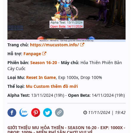
Trang chủ:
https://mucustom.info/
Hỗ trợ:
Fanpage
Phiên bản:
Season 16-20
-
Máy chủ:
Hỏa Thiên Phiên Bản
Cày Cuốc
Loại Mu:
Reset In Game
, Exp 1000x, Drop 100%
Thể loại:
Mu Custom thêm đồ mới
Alpha Test:
13/11/2024 (19h) -
Open Beta:
14/11/2024 (19h)
11/11/2024 | 19:42
GIỚI THIỆU MU HỎA THIÊN - SEASON 16-20 - EXP: 1000X -
DROP: 100% - MIỄN PHÍ SÂN CHƠI VUI VẺ