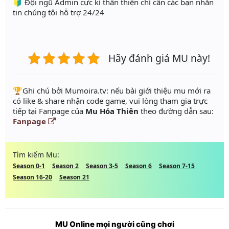
🔰 Đội ngũ Admin cực kì thân thiện chỉ cần các bạn nhắn
tin chúng tôi hỗ trợ 24/24
Hãy đánh giá MU này!
️🏆Ghi chú bởi Mumoira.tv: nếu bài giới thiệu mu mới ra
có like & share nhận code game, vui lòng tham gia trực
tiếp tại Fanpage của
Mu Hỏa Thiên
theo đường dẫn sau:
Fanpage
Tìm kiếm Mu:
Season 0-1
Season 2
Season 3-5
Season 6
Season 7-15
Season 16-20
Season 21
MU Online mọi người cũng chơi