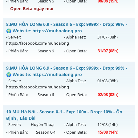
- Phiên Bản:
Season 6
- Open Beta:
08/08
(19h)
02/08/2626
Open Beta ngày mai
Exp: 9999x - Drop: 20%
Mu-chienthan - 99
Kiểu reset: Non Reset
8.
MU HỎA LONG 6.9 - Season 6 - Exp: 9999x - Drop: 99% -
Mu mới ra tháng 08 2026 - Mở máy chủ
Chiến thần
vào 19h
🌍 Website: https://muhoalong.pro
Thể loại: Mu Nguyên bản Webzen
ngày 08/08/2626
- Server:
- Alpha Test:
31/07
(08h)
Antihack: XShield
https://facebook.com/muhoalong
Exp: 99x - Drop: 20%
- Phiên Bản:
Season 6
- Open Beta:
31/07
(08h)
Kiểu reset: Reset In Game
Thể loại: Mu Nguyên bản Webzen
MU HỎA LONG 6.9 - 🌍 Website: https://muhoalong.pro
9.
MU HỎA LONG 6.9 - Season 6 - Exp: 9999x - Drop: 99% -
Antihack: Anti 8x
Mu mới ra tháng 07 2026 - Mở máy chủ
🌍 Website: https://muhoalong.pro
https://facebook.com/muhoalong
vào 08h ngày
- Server:
- Alpha Test:
01/08
(08h)
31/07/2626
https://facebook.com/muhoalong
- Phiên Bản:
Season 6
- Open Beta:
02/08
(08h)
Exp: 9999x - Drop: 99%
Kiểu reset: Non Reset
MU HỎA LONG 6.9 - 🌍 Website: https://muhoalong.pro
10.
MU Hà Nội - Season 0-1 - Exp: 100x - Drop: 10% - Ổn
Thể loại: Mu Nguyên bản Webzen
Mu mới ra tháng 08 2026 - Mở máy chủ
Định , Lâu Dài
Antihack: Xshiel
https://facebook.com/muhoalong
vào 08h ngày
- Server:
Huyền Thoại
- Alpha Test:
12/08
(14h)
02/08/2626
- Phiên Bản:
Season 0-1
- Open Beta:
15/08
(14h)