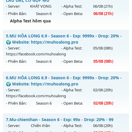
LÂU DÀI, CÓ GỘP MU
Antihack: BDCAM
Vương
vào 22h ngày 03/08/2626
- Server:
KHÁT VỌNG
- Alpha Test:
06/08
(21h)
- Phiên Bản:
Season 6
- Open Beta:
06/08
(21h)
Exp: 50x - Drop: 100%
Alpha Test hôm qua
Kiểu reset: Reset In Game
Thể loại: Mu Nguyên bản Webzen
++ MU VIỆT SS6 ++ - LÂU DÀI, CÓ GỘP MU
5.
MU HỎA LONG 6.9 - Season 6 - Exp: 9999x - Drop: 20% -
Antihack: Gameguard
Mu mới ra tháng 08 2026 - Mở máy chủ
KHÁT VỌNG
vào
🌍 Website: https://muhoalong.pro
21h ngày 06/08/2626
- Server:
- Alpha Test:
05/08
(08h)
https://facebook.com/muhoalong
Exp: 300x - Drop: 20%
- Phiên Bản:
Season 6
- Open Beta:
05/08
(08h)
Kiểu reset: Reset In Game
Thể loại: Mu Nguyên bản Webzen
MU HỎA LONG 6.9 - 🌍 Website: https://muhoalong.pro
6.
MU HỎA LONG 6.9 - Season 6 - Exp: 9999x - Drop: 20% -
Antihack: GoldShield
Mu mới ra tháng 08 2026 - Mở máy chủ
🌍 Website: https://muhoalong.pro
https://facebook.com/muhoalong
vào 08h ngày
- Server:
- Alpha Test:
02/08
(20h)
05/08/2626
https://facebook.com/muhoalong
- Phiên Bản:
Season 6
- Open Beta:
02/08
(20h)
Exp: 9999x - Drop: 20%
Kiểu reset: Non Reset
MU HỎA LONG 6.9 - 🌍 Website: https://muhoalong.pro
7.
Mu-chienthan - Season 6 - Exp: 99x - Drop: 20% - 99
Thể loại: Mu Nguyên bản Webzen
Mu mới ra tháng 08 2026 - Mở máy chủ
- Server:
Chiến thần
- Alpha Test:
06/08
(20h)
Antihack: XShield
https://facebook.com/muhoalong
vào 20h ngày