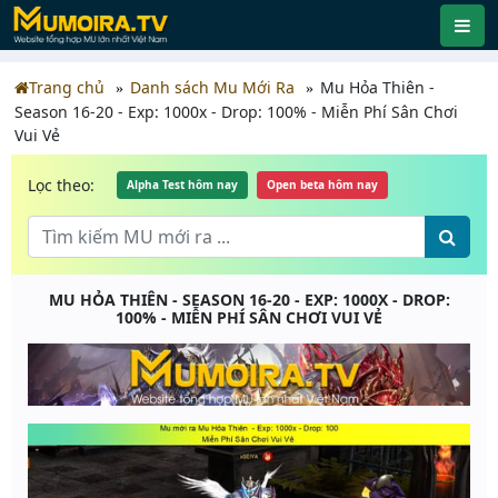
Trang chủ
Danh sách Mu Mới Ra
Mu Hỏa Thiên -
Season 16-20 - Exp: 1000x - Drop: 100% - Miễn Phí Sân Chơi
Vui Vẻ
Lọc theo:
Alpha Test hôm nay
Open beta hôm nay
MU HỎA THIÊN - SEASON 16-20 - EXP: 1000X - DROP:
100% - MIỄN PHÍ SÂN CHƠI VUI VẺ