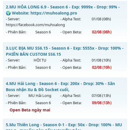
Cày Cực Thích - Drop Cao - Đánh Quái Nhận WC Ngọc
2.
MU HỎA LONG 6.9 - Season 6 - Exp: 9999x - Drop: 99% -
Mu mới ra tháng 08 2026 - Mở máy chủ
Siêu Cày Cuốc
vào
🌍 Website: https://muhoalong.pro
13h ngày 16/08/2626
- Server:
- Alpha Test:
01/08
(08h)
https://facebook.com/muhoalong
Exp: 800x - Drop: 20%
- Phiên Bản:
Season 6
- Open Beta:
02/08
(08h)
Kiểu reset: Reset In Game
Thể loại: Mu Nguyên bản Webzen
MU HỎA LONG 6.9 - 🌍 Website: https://muhoalong.pro
3.
LỤC ĐỊA MU SS6.15 - Season 6 - Exp: 5555x - Drop: 100% -
Antihack: BDC
Mu mới ra tháng 08 2026 - Mở máy chủ
PHIÊN BẢN CUSTOM SS6.15
https://facebook.com/muhoalong
vào 08h ngày
- Server:
HỘI TỤ
- Alpha Test:
01/08
(10h)
02/08/2626
- Phiên Bản:
Season 6
- Open Beta:
02/08
(10h)
Exp: 9999x - Drop: 99%
LỤC ĐỊA MU SS6.15 - PHIÊN BẢN CUSTOM SS6.15
Kiểu reset: Non Reset
4.
MU Hải Long - Season 6 - Exp: 200x - Drop: 30% - Săn
Mu mới ra tháng 08 2026 - Mở máy chủ
HỘI TỤ
vào 10h
Boss nhận Xu & Đồ Socket cuối,
Thể loại: Mu Nguyên bản Webzen
ngày 02/08/2626
- Server:
MU Hải Long
- Alpha Test:
07/08
(13h)
Antihack: XShield
- Phiên Bản:
Season 6
- Open Beta:
09/08
(13h)
Exp: 5555x - Drop: 100%
Open Beta ngày mai
Kiểu reset: Reset In Game
Thể loại: Mu Custom thêm đồ mới
MU Hải Long - Săn Boss nhận Xu & Đồ Socket cuối,
5.
Mu Thiên Long - Season 0-1 - Exp: 50x - Drop: 100% - MU
Antihack: SPK