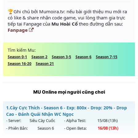
️🏆Ghi chú bởi Mumoira.tv: nếu bài giới thiệu mu mới ra
có like & share nhận code game, vui lòng tham gia trực
tiếp tại Fanpage của
Mu Hoài Cổ
theo đường dẫn sau:
Fanpage
Tìm kiếm Mu:
Season 0-1
Season 2
Season 3-5
Season 6
Season 7-15
Season 16-20
Season 21
MU Online mọi người cũng chơi
1.
Cày Cực Thích - Season 6 - Exp: 800x - Drop: 20% - Drop
Cao - Đánh Quái Nhận WC Ngọc
- Server:
Siêu Cày Cuốc
- Alpha Test:
15/08
(13h)
- Phiên Bản:
Season 6
- Open Beta:
16/08
(13h)