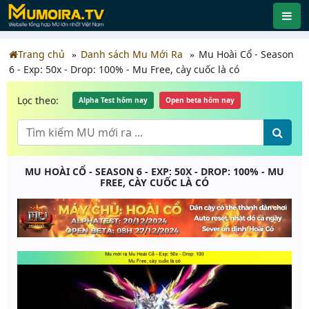
Trang chủ
Danh sách Mu Mới Ra
Mu Hoài Cổ - Season
6 - Exp: 50x - Drop: 100% - Mu Free, cày cuốc là có
Lọc theo:
Alpha Test hôm nay
Open beta hôm nay
MU HOÀI CỔ - SEASON 6 - EXP: 50X - DROP: 100% - MU
FREE, CÀY CUỐC LÀ CÓ