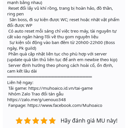
mạnh bằng nhau)
Reset đổi lấy vũ khí rồng, trang bị hoàn hảo, đồ thần,
ring pen
Săn boss, đi sự kiện được WC; reset hoặc nhặt vật phẩm
đổi được WP
Có auto reset mỗi sáng chỉ việc treo máy, tài nguyên tự
cất vào ngân hàng-Tối về thu gom nguyên liệu
Sự kiện sôi động vào ban đêm từ 20h00-22h00 (Boss
ngày, Pk guild)
Phần quà cập nhật liên tục cho phù hợp với server
(update quà tân thủ liên tục để anh em newbie theo kịp)
Server định hướng theo phong cách hoài cổ, ổn định,
cam kết lâu dài
═══════════════════════════
Liên hệ ngay:
Tải game: https://muhoaico.id.vn/tai-game
Nhóm Zalo Trao đổi tán gẫu
https://zalo.me/g/uenouo348
Fanpage: https://www.facebook.com/Muhoaico
Hãy đánh giá MU này!