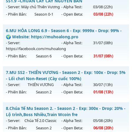
Mu mới ra tháng 08 2026 - Mở máy chủ
MU Hải Long
vào
SS1.9 –CHUẨN CÀY CẤY NGUYÊN BẢN
13h ngày 09/08/2626
- Server:
Máy chủ Thiên Vương
- Alpha Test:
03/08
(22h)
- Phiên Bản:
Season 0-1
- Open Beta:
03/08
(22h)
Exp: 200x - Drop: 30%
Kiểu reset: Reset In Game
Mu Thiên Long - MU SS1.9 –CHUẨN CÀY CẤY NGUYÊN BẢN
6.
MU HỎA LONG 6.9 - Season 6 - Exp: 9999x - Drop: 99% -
Thể loại: Mu Nguyên bản Webzen
Mu mới ra tháng 08 2026 - Mở máy chủ
Máy chủ Thiên
🌍 Website: https://muhoalong.pro
Antihack: VietGuard
Vương
vào 22h ngày 03/08/2626
- Server:
- Alpha Test:
31/07
(08h)
https://facebook.com/muhoalong
Exp: 50x - Drop: 100%
- Phiên Bản:
Season 6
- Open Beta:
31/07
(08h)
Kiểu reset: Reset In Game
Thể loại: Mu Nguyên bản Webzen
MU HỎA LONG 6.9 - 🌍 Website: https://muhoalong.pro
7.
MU SS2 - THIÊN VƯƠNG - Season 2 - Exp: 100x - Drop: 5%
Antihack: Gameguard
Mu mới ra tháng 07 2026 - Mở máy chủ
- Lối chơi Non-Reset (Cày cuốc 100%)
https://facebook.com/muhoalong
vào 08h ngày
- Server:
THIÊN VƯƠNG
- Alpha Test:
30/07
(13h)
31/07/2626
- Phiên Bản:
Season 2
- Open Beta:
01/08
(13h)
Exp: 9999x - Drop: 99%
MU SS2 - THIÊN VƯƠNG - Lối chơi Non-Reset (Cày cuốc
Kiểu reset: Non Reset
8.
Chúa Tể Mu Season 2. - Season 2 - Exp: 300x - Drop: 20% -
100%)
Lộ trình,Boss Nhiều,Train Wcoin fre
Thể loại: Mu Nguyên bản Webzen
Mu mới ra tháng 08 2026 - Mở máy chủ
THIÊN VƯƠNG
vào
- Server:
Chúa Tể 2.0 Classic
- Alpha Test:
05/08
(20h)
Antihack: Xshiel
13h ngày 01/08/2626
- Phiên Bản:
Season 2
- Open Beta:
06/08
(20h)