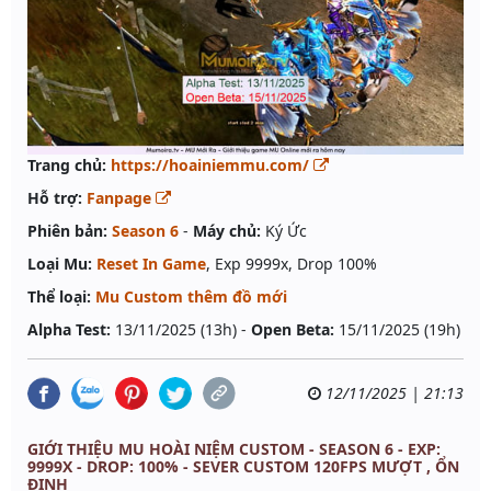
Trang chủ:
https://hoainiemmu.com/
Hỗ trợ:
Fanpage
Phiên bản:
Season 6
-
Máy chủ:
Ký Ức
Loại Mu:
Reset In Game
, Exp 9999x, Drop 100%
Thể loại:
Mu Custom thêm đồ mới
Alpha Test:
13/11/2025 (13h) -
Open Beta:
15/11/2025 (19h)
12/11/2025 | 21:13
GIỚI THIỆU MU HOÀI NIỆM CUSTOM - SEASON 6 - EXP:
9999X - DROP: 100% - SEVER CUSTOM 120FPS MƯỢT , ỔN
ĐỊNH