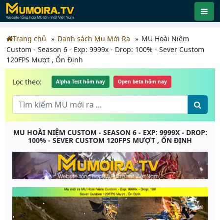
Trang chủ
Danh sách Mu Mới Ra
MU Hoài Niệm
Custom - Season 6 - Exp: 9999x - Drop: 100% - Sever Custom
120FPS Mượt , Ổn Định
Lọc theo:
Alpha Test hôm nay
Open beta hôm nay
MU HOÀI NIỆM CUSTOM - SEASON 6 - EXP: 9999X - DROP:
100% - SEVER CUSTOM 120FPS MƯỢT , ỔN ĐỊNH