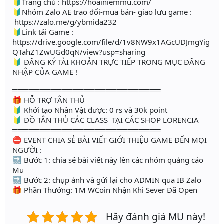
🔰Trang chủ : https://hoainiemmu.com/
🔰Nhóm Zalo AE trao đổi-mua bán- giao lưu game :
https://zalo.me/g/ybmida232
🔰Link tải Game :
https://drive.google.com/file/d/1v8NW9x1AGcUDJmgYig
QTahZ1ZwUGd0qN/view?usp=sharing
🔰 ĐĂNG KÝ TÀI KHOẢN TRỰC TIẾP TRONG MỤC ĐĂNG
NHẬP CỦA GAME !
═══════════════════════════
🎁 HỖ TRỢ TÂN THỦ
🔰 Khởi tạo Nhân Vật được: 0 rs và 30k point
🔰 ĐỒ TÂN THỦ CÁC CLASS TẠI CÁC SHOP LORENCIA
═══════════════════════════
⛔️ EVENT CHIA SẺ BÀI VIẾT GIỚI THIỆU GAME ĐẾN MỌI
NGƯỜI :
🔜 Bước 1: chia sẻ bài viết này lên các nhóm quảng cáo
Mu
🔜 Bước 2: chụp ảnh và gửi lại cho ADMIN qua IB Zalo
🎁 Phần Thưởng: 1M WCoin Nhận Khi Sever Đã Open
Hãy đánh giá MU này!