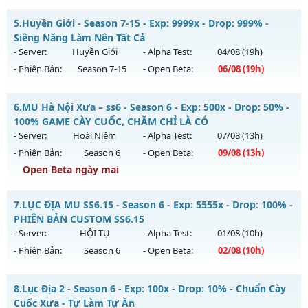
Kiểu reset: Reset In Game
MU HOÀI NIỆM XƯA - Nguyên Thủy Cày Cuốc 2005
5.
Huyền Giới - Season 7-15 - Exp: 9999x - Drop: 999% -
Thể loại: Mu Nguyên bản Webzen
Mu mới ra tháng 08 2026 - Mở máy chủ
HOÀI NIỆM
vào 19h
Siêng Năng Làm Nên Tất Cả
Antihack: GameGuard
ngày 01/08/2626
- Server:
Huyền Giới
- Alpha Test:
04/08
(19h)
- Phiên Bản:
Season 7-15
- Open Beta:
06/08
(19h)
Exp: 100x - Drop: 10%
Kiểu reset: Reset In Game
Huyền Giới - Siêng Năng Làm Nên Tất Cả
6.
MU Hà Nội Xưa – ss6 - Season 6 - Exp: 500x - Drop: 50% -
Thể loại: Mu Nguyên bản Webzen
Mu mới ra tháng 08 2026 - Mở máy chủ
Huyền Giới
vào 19h
100% GAME CÀY CUỐC, CHĂM CHỈ LÀ CÓ
Antihack: Phiên bản mới nhất
ngày 06/08/2626
- Server:
Hoài Niệm
- Alpha Test:
07/08
(13h)
- Phiên Bản:
Season 6
- Open Beta:
09/08
(13h)
Exp: 9999x - Drop: 999%
Open Beta ngày mai
Kiểu reset: Reset In Game
Thể loại: Mu Custom thêm đồ mới
MU Hà Nội Xưa – ss6 - 100% GAME CÀY CUỐC, CHĂM CHỈ LÀ
7.
LỤC ĐỊA MU SS6.15 - Season 6 - Exp: 5555x - Drop: 100% -
CÓ
Antihack: Anti
PHIÊN BẢN CUSTOM SS6.15
Mu mới ra tháng 08 2026 - Mở máy chủ
Hoài Niệm
vào 13h
- Server:
HỘI TỤ
- Alpha Test:
01/08
(10h)
ngày 09/08/2626
- Phiên Bản:
Season 6
- Open Beta:
02/08
(10h)
Exp: 500x - Drop: 50%
LỤC ĐỊA MU SS6.15 - PHIÊN BẢN CUSTOM SS6.15
Kiểu reset: Reset In Game
8.
Lục Địa 2 - Season 6 - Exp: 100x - Drop: 10% - Chuẩn Cày
Mu mới ra tháng 08 2026 - Mở máy chủ
HỘI TỤ
vào 10h
Cuốc Xưa - Tự Làm Tự Ăn
Thể loại: Mu Nguyên bản Webzen