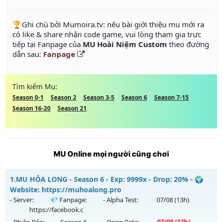
️🏆Ghi chú bởi Mumoira.tv: nếu bài giới thiệu mu mới ra
có like & share nhận code game, vui lòng tham gia trực
tiếp tại Fanpage của
MU Hoài Niệm Custom
theo đường
dẫn sau:
Fanpage
Tìm kiếm Mu:
Season 0-1
Season 2
Season 3-5
Season 6
Season 7-15
Season 16-20
Season 21
MU Online mọi người cũng chơi
1.
MU HỎA LONG - Season 6 - Exp: 9999x - Drop: 20% - 🌍
Website: https://muhoalong.pro
- Server:
💎 Fanpage:
- Alpha Test:
07/08
(13h)
https://facebook.c