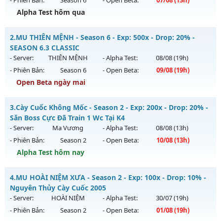
- Phiên Bản:
Season 6
- Open Beta:
07/08
(13h)
Alpha Test hôm qua
MU HỎA LONG - 🌍 Website: https://muhoalong.pro
2.
MU THIÊN MỆNH - Season 6 - Exp: 500x - Drop: 20% -
Mu mới ra tháng 08 2026 - Mở máy chủ
💎 Fanpage:
SEASON 6.3 CLASSIC
https://facebook.c
vào 13h ngày 07/08/2626
- Server:
THIÊN MỆNH
- Alpha Test:
08/08
(19h)
- Phiên Bản:
Season 6
- Open Beta:
09/08
(19h)
Exp: 9999x - Drop: 20%
Open Beta ngày mai
Kiểu reset: Non Reset
Thể loại: Mu Nguyên bản Webzen
MU THIÊN MỆNH - SEASON 6.3 CLASSIC
3.
Cày Cuốc Không Mốc - Season 2 - Exp: 200x - Drop: 20% -
Antihack: XShield
Mu mới ra tháng 08 2026 - Mở máy chủ
THIÊN MỆNH
vào
Săn Boss Cực Đã Train 1 Wc Tại K4
19h ngày 09/08/2626
- Server:
Ma Vương
- Alpha Test:
08/08
(13h)
- Phiên Bản:
Season 2
- Open Beta:
10/08
(13h)
Exp: 500x - Drop: 20%
Alpha Test hôm nay
Kiểu reset: Reset In Game
Thể loại: Mu Nguyên bản Webzen
Cày Cuốc Không Mốc - Săn Boss Cực Đã Train 1 Wc Tại K4
4.
MU HOÀI NIỆM XƯA - Season 2 - Exp: 100x - Drop: 10% -
Antihack: Antihack chạy bằng cơm
Mu mới ra tháng 08 2026 - Mở máy chủ
Ma Vương
vào 13h
Nguyên Thủy Cày Cuốc 2005
ngày 10/08/2626
- Server:
HOÀI NIỆM
- Alpha Test:
30/07
(19h)
- Phiên Bản:
Season 2
- Open Beta:
01/08
(19h)
Exp: 200x - Drop: 20%