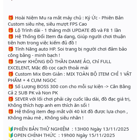
🎁 Hoài Niệm Mu ra mắt máy chủ : Ký Ức - Phiên Bản
Custom siêu nhẹ, siêu mượt FPS Cao
🎁 Lộ Trình dài - 1 tháng mới UPDATE đồ và F8 1 lần
🎁 Hệ Thống Đổi Item đa dạng, Giúp người chơi thuận
tiện hơn trong việc kiếm đủ đồ !
🎁 Tính Năng auto HP. Soi trang bị người chơi đảm bảo
công bằng - minh bạch !
🎁 Sever KHÔNG ĐỒ THẦN DAME ẢO, Chỉ FULL
EXCELENT, Mặc đồ cọc cạch thoải mái
🎁 Custom Mix Đơn Giản : MIX TOÀN BỘ ITEM CHỈ 1 VẬT
PHẨM + 4 CỤM NGỌC
🎁 Số Lượng BOSS 300 con cho mỗi sự kiện -> Cân Bằng
Cả 2 SUB PK và Non PK
🎁 SEVER với lối chơi phải cày cuốc lâu dài, đồ đạc giá trị,
Không thích hợp anh em thích ăn sổi !
🎁 Hệ thống item đẹp mắt với 40 kit đồ được lựa chọn ,
Không màu mè , Không siêu nhân !
🔰PHIÊN BẢN THỬ NGHIỆM : 13H00 Ngày 13/11/2025
🔰OPEN CHÍNH THỨC : 19h00 Ngày 15/11/2025