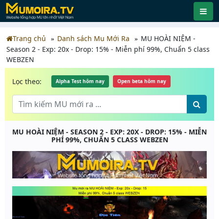
Trang chủ
Danh sách Mu Mới Ra
MU HOÀI NIỆM -
Season 2 - Exp: 20x - Drop: 15% - Miễn phí 99%, Chuẩn 5 class
WEBZEN
Lọc theo:
Alpha Test hôm nay
Open beta hôm nay
MU HOÀI NIỆM - SEASON 2 - EXP: 20X - DROP: 15% - MIỄN
PHÍ 99%, CHUẨN 5 CLASS WEBZEN