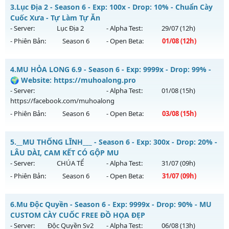
MuReset.Com - Đông Người Chơi - Lối Chơi Cuốn
Kiểu reset: Non Reset
3.
Lục Địa 2 - Season 6 - Exp: 100x - Drop: 10% - Chuẩn Cày
Mu mới ra tháng 07 2026 - Mở máy chủ
LORENCIA
vào 13h
Cuốc Xưa - Tự Làm Tự Ăn
Thể loại: Mu Nguyên bản Webzen
ngày 31/07/2626
- Server:
Lục Địa 2
- Alpha Test:
29/07
(12h)
Antihack: XShield
- Phiên Bản:
Season 6
- Open Beta:
01/08
(12h)
Exp: 500x - Drop: 20%
Kiểu reset: Reset In Game
Lục Địa 2 - Chuẩn Cày Cuốc Xưa - Tự Làm Tự Ăn
4.
MU HỎA LONG 6.9 - Season 6 - Exp: 9999x - Drop: 99% -
Thể loại: Mu Nguyên bản Webzen
Mu mới ra tháng 08 2026 - Mở máy chủ
Lục Địa 2
vào 12h
🌍 Website: https://muhoalong.pro
Antihack: Anti Vip
ngày 01/08/2626
- Server:
- Alpha Test:
01/08
(15h)
https://facebook.com/muhoalong
Exp: 100x - Drop: 10%
- Phiên Bản:
Season 6
- Open Beta:
03/08
(15h)
Kiểu reset: Reset In Game
Thể loại: Mu Nguyên bản Webzen
MU HỎA LONG 6.9 - 🌍 Website: https://muhoalong.pro
5.
__MU THỐNG LĨNH___ - Season 6 - Exp: 300x - Drop: 20% -
Antihack: Chống Hack
Mu mới ra tháng 08 2026 - Mở máy chủ
LÂU DÀI, CAM KẾT CÓ GỘP MU
https://facebook.com/muhoalong
vào 15h ngày
- Server:
CHÚA TỂ
- Alpha Test:
31/07
(09h)
03/08/2626
- Phiên Bản:
Season 6
- Open Beta:
31/07
(09h)
Exp: 9999x - Drop: 99%
__MU THỐNG LĨNH___ - LÂU DÀI, CAM KẾT CÓ GỘP MU
Kiểu reset: Non Reset
6.
Mu Độc Quyền - Season 6 - Exp: 9999x - Drop: 90% - MU
Mu mới ra tháng 07 2026 - Mở máy chủ
CHÚA TỂ
vào 09h
CUSTOM CÀY CUỐC FREE ĐỒ HỌA ĐẸP
Thể loại: Mu Nguyên bản Webzen
ngày 31/07/2626
- Server:
Độc Quyền Sv2
- Alpha Test:
06/08
(13h)