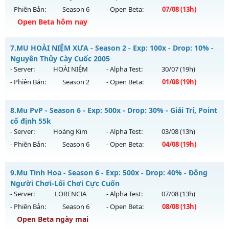
Antihack: XShield
- Phiên Bản:
Season 6
- Open Beta:
07/08
(13h)
Exp: 300x - Drop: 20%
Open Beta hôm nay
Kiểu reset: Reset In Game
Thể loại: Mu Nguyên bản Webzen
Mu Độc Quyền - MU CUSTOM CÀY CUỐC FREE ĐỒ HỌA ĐẸP
7.
MU HOÀI NIỆM XƯA - Season 2 - Exp: 100x - Drop: 10% -
Antihack: UGK ANTIHACK
Mu mới ra tháng 08 2026 - Mở máy chủ
Độc Quyền Sv2
vào
Nguyên Thủy Cày Cuốc 2005
13h ngày 07/08/2626
- Server:
HOÀI NIỆM
- Alpha Test:
30/07
(19h)
- Phiên Bản:
Season 2
- Open Beta:
01/08
(19h)
Exp: 9999x - Drop: 90%
Kiểu reset: Reset In Game
MU HOÀI NIỆM XƯA - Nguyên Thủy Cày Cuốc 2005
8.
Mu PvP - Season 6 - Exp: 500x - Drop: 30% - Giải Trí, Point
Thể loại: Mu Custom thêm đồ mới
Mu mới ra tháng 08 2026 - Mở máy chủ
HOÀI NIỆM
vào 19h
cố định 55k
Antihack: SharkGaurd
ngày 01/08/2626
- Server:
Hoàng Kim
- Alpha Test:
03/08
(13h)
- Phiên Bản:
Season 6
- Open Beta:
04/08
(19h)
Exp: 100x - Drop: 10%
Kiểu reset: Reset In Game
Mu PvP - Giải Trí, Point cố định 55k
9.
Mu Tinh Hoa - Season 6 - Exp: 500x - Drop: 40% - Đông
Thể loại: Mu Nguyên bản Webzen
Mu mới ra tháng 08 2026 - Mở máy chủ
Hoàng Kim
vào 19h
Người Chơi-Lối Chơi Cực Cuốn
Antihack: Phiên bản mới nhất
ngày 04/08/2626
- Server:
LORENCIA
- Alpha Test:
07/08
(13h)
- Phiên Bản:
Season 6
- Open Beta:
08/08
(13h)
Exp: 500x - Drop: 30%
Open Beta ngày mai
Kiểu reset: Reset In Game