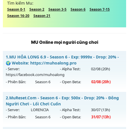
Tìm kiếm Mu:
Season 0-1
Season 2
Season 3-5
Season 6
Season 7-15
Season 16-20
Season 21
MU Online mọi người cũng chơi
1.
MU HỎA LONG 6.9 - Season 6 - Exp: 9999x - Drop: 20% -
🌍 Website: https://muhoalong.pro
- Server:
- Alpha Test:
02/08
(20h)
https://facebook.com/muhoalong
- Phiên Bản:
Season 6
- Open Beta:
02/08
(20h)
MU HỎA LONG 6.9 - 🌍 Website: https://muhoalong.pro
2.
MuReset.Com - Season 6 - Exp: 500x - Drop: 20% - Đông
Mu mới ra tháng 08 2026 - Mở máy chủ
Người Chơi - Lối Chơi Cuốn
https://facebook.com/muhoalong
vào 20h ngày
- Server:
LORENCIA
- Alpha Test:
30/07
(13h)
02/08/2626
- Phiên Bản:
Season 6
- Open Beta:
31/07
(13h)
Exp: 9999x - Drop: 20%