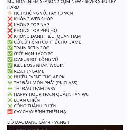
MU HOÀI NIỆM SEASON2 CỤM NEW - SEVER SIÊU TRY
HARD
✋🏻 NÓI KHÔNG VỚI PAY TO WIN
❌ KHÔNG WEB SHOP
❌ KHÔNG TOP NẠP
❌ KHÔNG TOP PHÚ HỘ
❌ KHÔNG DANH HIỆU, QUÂN HÀM
✅ CÓ LỘ TRÌNH CỤ THỂ CHO GAME
✅ TRAIN RƠI NGỌC
✅ GIỚI HẠN 1ACC/PC
✅ ICARUS RƠI LÔNG VŨ
✅ KILL BOSS NHẬN WCOIN
✅ RESET INGAME
✳️ NHIỀU EVENT CHO AE PK
✳️ THI ĐẤU MÔN PHÁI (PK CLASS)
✳️ THI ĐẤU TEAM 5VS5
✳️ HAPPY HOUR TRAIN QUÁI NHẬN WC
✳️ LOẠN CHIẾN
✳️ CÔNG THÀNH CHIẾN
🆘 CÀY CHAY BÌNH THIÊN HẠ
ĐỒ ĐẠC ĐANG CẤP 4 - WING 1