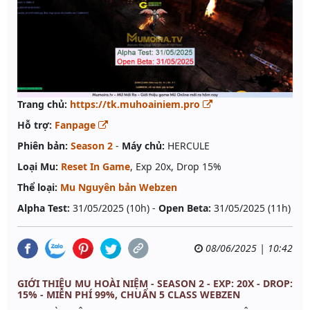
Trang chủ:
https://tk.muhoainiem.pro
Hỗ trợ:
Fanpage
Phiên bản:
Season 2
-
Máy chủ:
HERCULE
Loại Mu:
Reset In Game
, Exp 20x, Drop 15%
Thể loại:
Mu Nguyên bản Webzen
Alpha Test:
31/05/2025 (10h) -
Open Beta:
31/05/2025 (11h)
08/06/2025 | 10:42
GIỚI THIỆU MU HOÀI NIỆM - SEASON 2 - EXP: 20X - DROP:
15% - MIỄN PHÍ 99%, CHUẨN 5 CLASS WEBZEN