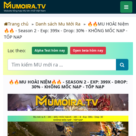
Trang chủ
Danh sách Mu Mới Ra
🔥🔥MU HOÀI Niệm
🔥🔥 - Season 2 - Exp: 399x - Drop: 30% - KHÔNG MỐC NẠP -
TỐP NẠP
Lọc theo:
Alpha Test hôm nay
Open beta hôm nay
🔥🔥MU HOÀI NIỆM🔥🔥 - SEASON 2 - EXP: 399X - DROP:
30% - KHÔNG MỐC NẠP - TỐP NẠP