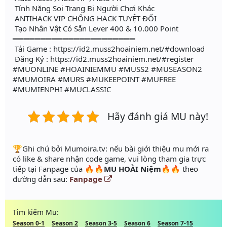
Tính Năng Soi Trang Bị Người Chơi Khác
ANTIHACK VIP CHỐNG HACK TUYỆT ĐỐI
Tạo Nhân Vật Có Sẵn Lever 400 & 10.000 Point
══════════════════════
Tải Game : https://id2.muss2hoainiem.net/#download
Đăng Ký : https://id2.muss2hoainiem.net/#register
#MUONLINE #HOAINIEMMU #MUSS2 #MUSEASON2
#MUMOIRA #MURS #MUKEEPOINT #MUFREE
#MUMIENPHI #MUCLASSIC
Hãy đánh giá MU này!
️🏆Ghi chú bởi Mumoira.tv: nếu bài giới thiệu mu mới ra
có like & share nhận code game, vui lòng tham gia trực
tiếp tại Fanpage của
🔥🔥MU HOÀI Niệm🔥🔥
theo
đường dẫn sau:
Fanpage
Tìm kiếm Mu:
Season 0-1
Season 2
Season 3-5
Season 6
Season 7-15