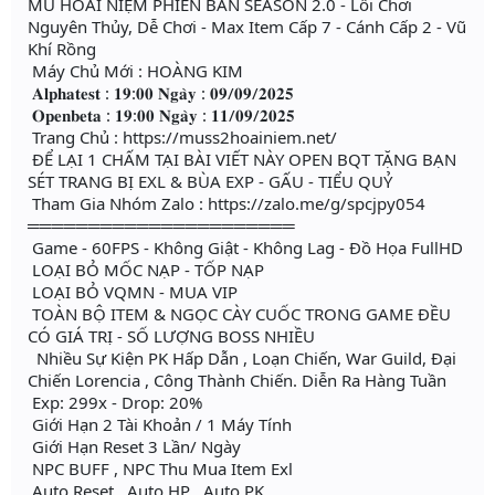
MU HOÀI NIỆM PHIÊN BẢN SEASON 2.0 - Lối Chơi
Nguyên Thủy, Dễ Chơi - Max Item Cấp 7 - Cánh Cấp 2 - Vũ
Khí Rồng
Máy Chủ Mới : HOÀNG KIM
𝐀𝐥𝐩𝐡𝐚𝐭𝐞𝐬𝐭 : 𝟏𝟗:𝟎𝟎 𝐍𝐠𝐚̀𝐲 : 𝟎𝟗/𝟎𝟗/𝟐𝟎𝟐𝟓
𝐎𝐩𝐞𝐧𝐛𝐞𝐭𝐚 : 𝟏𝟗:𝟎𝟎 𝐍𝐠𝐚̀𝐲 : 𝟏𝟏/𝟎𝟗/𝟐𝟎𝟐𝟓
Trang Chủ : https://muss2hoainiem.net/
ĐỂ LẠI 1 CHẤM TẠI BÀI VIẾT NÀY OPEN BQT TẶNG BẠN
SÉT TRANG BỊ EXL & BÙA EXP - GẤU - TIỂU QUỶ
Tham Gia Nhóm Zalo : https://zalo.me/g/spcjpy054
══════════════════════
Game - 60FPS - Không Giật - Không Lag - Đồ Họa FullHD
LOẠI BỎ MỐC NẠP - TỐP NẠP
LOẠI BỎ VQMN - MUA VIP
TOÀN BỘ ITEM & NGỌC CÀY CUỐC TRONG GAME ĐỀU
CÓ GIÁ TRỊ - SỐ LƯỢNG BOSS NHIỀU
Nhiều Sự Kiện PK Hấp Dẫn , Loạn Chiến, War Guild, Đại
Chiến Lorencia , Công Thành Chiến. Diễn Ra Hàng Tuần
Exp: 299x - Drop: 20%
Giới Hạn 2 Tài Khoản / 1 Máy Tính
Giới Hạn Reset 3 Lần/ Ngày
NPC BUFF , NPC Thu Mua Item Exl
Auto Reset , Auto HP , Auto PK