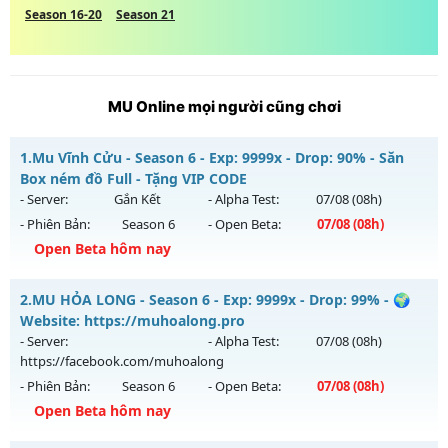
Season 16-20
Season 21
MU Online mọi người cũng chơi
1.
Mu Vĩnh Cửu - Season 6 - Exp: 9999x - Drop: 90% - Săn
Box ném đồ Full - Tặng VIP CODE
- Server:
Gắn Kết
- Alpha Test:
07/08
(08h)
- Phiên Bản:
Season 6
- Open Beta:
07/08
(08h)
Open Beta hôm nay
Mu Vĩnh Cửu - Săn Box ném đồ Full - Tặng VIP CODE
2.
MU HỎA LONG - Season 6 - Exp: 9999x - Drop: 99% - 🌍
Mu mới ra tháng 08 2026 - Mở máy chủ
Gắn Kết
vào 08h
Website: https://muhoalong.pro
ngày 07/08/2626
- Server:
- Alpha Test:
07/08
(08h)
https://facebook.com/muhoalong
Exp: 9999x - Drop: 90%
- Phiên Bản:
Season 6
- Open Beta:
07/08
(08h)
Kiểu reset: Reset In Game
Open Beta hôm nay
Thể loại: Mu Nguyên bản Webzen