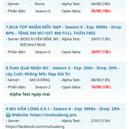
Antihack: IGMU.DEV
ngày 30/07/2626
- Server:
Noria
- Alpha Test:
04/08
(19h)
- Phiên Bản:
Season 6
- Open Beta:
05/08
(19h)
Exp: 500x - Drop: 20%
Kiểu reset: Reset In Game
MUHN2003 - không web shop cày chay
7.
ĐUA TOP NHẬN MỐC NẠP - Season 6 - Exp: 9999x - Drop:
Thể loại: Mu Nguyên bản Webzen
Mu mới ra tháng 08 2026 - Mở máy chủ
Noria
vào 19h ngày
80% - TẶNG 5M WC+SET 400 FULL THẦN FREE
Antihack: FPS 60 - CHỐNG HACK 100%
05/08/2626
- Server:
BOSS XUYÊN ĐÊM, WC
- Alpha Test:
29/07
(13h)
RƠI NHƯ MƯA
Exp: 9999x - Drop: 50%
- Phiên Bản:
Season 6
- Open Beta:
29/07
(13h)
Kiểu reset: Reset In Game
Thể loại: Mu Nguyên bản Webzen
ĐUA TOP NHẬN MỐC NẠP - TẶNG 5M WC+SET 400 FULL
8.
Train Quái Nhận WC - Season 2 - Exp: 200x - Drop: 20% -
THẦN FREE
Antihack: XSHield
cày Cuốc Không Mốc Nạp Giá Trị
Mu mới ra tháng 07 2026 - Mở máy chủ
BOSS XUYÊN ĐÊM,
- Server:
MA VƯƠNG
- Alpha Test:
08/08
(13h)
WC RƠI NHƯ MƯA
vào 13h ngày 29/07/2626
- Phiên Bản:
Season 2
- Open Beta:
10/08
(13h)
Exp: 9999x - Drop: 80%
Alpha Test ngày mai
Kiểu reset: Reset In Game
Train Quái Nhận WC - cày Cuốc Không Mốc Nạp Giá Trị
9.
MU HỎA LONG 6.9.1 - Season 6 - Exp: 9999x - Drop: 20% -
Thể loại: Mu Nguyên bản Webzen
Mu mới ra tháng 08 2026 - Mở máy chủ
MA VƯƠNG
vào
🌍 Website: https://muhoalong.pro
Antihack: KHÔNG THỂ HACK
13h ngày 10/08/2626
- Server:
- Alpha Test:
27/07
(13h)
https://facebook.com/muhoalong
Exp: 200x - Drop: 20%