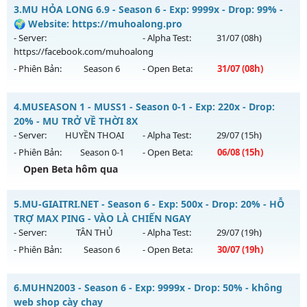
MU HỎA LONG - 🌍 Website: https://muhoalong.pro
Antihack: ICMPROTECT ✅ 🔴 ✨ ⚡️
3.
MU HỎA LONG 6.9 - Season 6 - Exp: 9999x - Drop: 99% -
Mu mới ra tháng 08 2026 - Mở máy chủ
🌍 Website: https://muhoalong.pro
https://facebook.com/muhoalong
vào 08h ngày
- Server:
- Alpha Test:
31/07
(08h)
07/08/2626
https://facebook.com/muhoalong
- Phiên Bản:
Season 6
- Open Beta:
31/07
(08h)
Exp: 9999x - Drop: 99%
Kiểu reset: Non Reset
MU HỎA LONG 6.9 - 🌍 Website: https://muhoalong.pro
4.
MUSEASON 1 - MUSS1 - Season 0-1 - Exp: 220x - Drop:
Thể loại: Mu Nguyên bản Webzen
Mu mới ra tháng 07 2026 - Mở máy chủ
20% - MU TRỞ VỀ THỜI 8X
Antihack: XShield
https://facebook.com/muhoalong
vào 08h ngày
- Server:
HUYỀN THOẠI
- Alpha Test:
29/07
(15h)
31/07/2626
- Phiên Bản:
Season 0-1
- Open Beta:
06/08
(15h)
Exp: 9999x - Drop: 99%
Open Beta hôm qua
Kiểu reset: Non Reset
MUSEASON 1 - MUSS1 - MU TRỞ VỀ THỜI 8X
5.
MU-GIAITRI.NET - Season 6 - Exp: 500x - Drop: 20% - HỖ
Thể loại: Mu Nguyên bản Webzen
Mu mới ra tháng 08 2026 - Mở máy chủ
HUYỀN THOẠI
vào
TRỢ MAX PING - VÀO LÀ CHIẾN NGAY
Antihack: Xshiel
15h ngày 06/08/2626
- Server:
TÂN THỦ
- Alpha Test:
29/07
(19h)
- Phiên Bản:
Season 6
- Open Beta:
30/07
(19h)
Exp: 220x - Drop: 20%
Kiểu reset: Reset In Game
MU-GIAITRI.NET - HỖ TRỢ MAX PING - VÀO LÀ CHIẾN NGAY
6.
MUHN2003 - Season 6 - Exp: 9999x - Drop: 50% - không
Thể loại: Mu Nguyên bản Webzen
Mu mới ra tháng 07 2026 - Mở máy chủ
TÂN THỦ
vào 19h
web shop cày chay