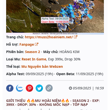
Trang chủ:
https://muss2hoainiem.net/
Hỗ trợ:
Fanpage
Phiên bản:
Season 2
-
Máy chủ:
HOÀNG KIM
Loại Mu:
Reset In Game
, Exp 399x, Drop 30%
Thể loại:
Mu Nguyên bản Webzen
Alpha Test:
09/09/2025 (19h) -
Open Beta:
11/09/2025 (19h)
05/09/2025 | 16:59
GIỚI THIỆU 🔥🔥MU HOÀI NIỆM🔥🔥 - SEASON 2 - EXP:
399X - DROP: 30% - KHÔNG MỐC NẠP - TỐP NẠP