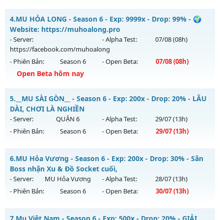
Thể loại: Mu Custom thêm đồ mới
MU HỎA LONG 6.9 - 🌍 Website: https://muhoalong.pro
4.
MU HỎA LONG - Season 6 - Exp: 9999x - Drop: 99% - 🌍
Antihack: CheatGuard
Mu mới ra tháng 08 2026 - Mở máy chủ
Website: https://muhoalong.pro
https://facebook.com/muhoalong
vào 19h ngày
- Server:
- Alpha Test:
07/08
(08h)
04/08/2626
https://facebook.com/muhoalong
- Phiên Bản:
Season 6
- Open Beta:
07/08
(08h)
Exp: 9999x - Drop: 20%
Open Beta hôm nay
Kiểu reset: Non Reset
Thể loại: Mu Nguyên bản Webzen
MU HỎA LONG - 🌍 Website: https://muhoalong.pro
5.
__MU SÀI GÒN__ - Season 6 - Exp: 200x - Drop: 20% - LÂU
Antihack: XShield
Mu mới ra tháng 08 2026 - Mở máy chủ
DÀI, CHƠI LÀ NGHIỀN
https://facebook.com/muhoalong
vào 08h ngày
- Server:
QUẬN 6
- Alpha Test:
29/07
(13h)
07/08/2626
- Phiên Bản:
Season 6
- Open Beta:
29/07
(13h)
Exp: 9999x - Drop: 99%
__MU SÀI GÒN__ - LÂU DÀI, CHƠI LÀ NGHIỀN
Kiểu reset: Non Reset
6.
MU Hỏa Vương - Season 6 - Exp: 200x - Drop: 30% - Săn
Mu mới ra tháng 07 2026 - Mở máy chủ
QUẬN 6
vào 13h
Boss nhận Xu & Đồ Socket cuối,
Thể loại: Mu Nguyên bản Webzen
ngày 29/07/2626
- Server:
MU Hỏa Vương
- Alpha Test:
28/07
(13h)
Antihack: XShield
- Phiên Bản:
Season 6
- Open Beta:
30/07
(13h)
Exp: 200x - Drop: 20%
Kiểu reset: Reset In Game
MU Hỏa Vương - Săn Boss nhận Xu & Đồ Socket cuối,
7.
Mu Việt Nam - Season 6 - Exp: 500x - Drop: 20% - GIẢI