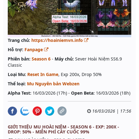
Trang chủ:
https://hoainiemvn.info
Hỗ trợ:
Fanpage
Phiên bản:
Season 6
-
Máy chủ:
Sever Hoài Niệm SS6.9
Classic
Loại Mu:
Reset In Game
, Exp 200x, Drop 50%
Thể loại:
Mu Nguyên bản Webzen
Alpha Test:
16/03/2026 (17h) -
Open Beta:
16/03/2026 (18h)
16/03/2026 | 17:56
GIỚI THIỆU MU HOÀI NIỆM - SEASON 6 - EXP: 200X -
DROP: 50% - MIỄN PHÍ CÀY CUỐC 99%