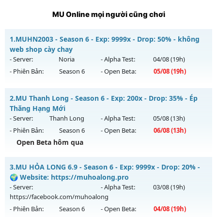
MU Online mọi người cũng chơi
1.
MUHN2003 - Season 6 - Exp: 9999x - Drop: 50% - không
web shop cày chay
- Server:
Noria
- Alpha Test:
04/08
(19h)
- Phiên Bản:
Season 6
- Open Beta:
05/08
(19h)
MUHN2003 - không web shop cày chay
2.
MU Thanh Long - Season 6 - Exp: 200x - Drop: 35% - Ép
Mu mới ra tháng 08 2026 - Mở máy chủ
Noria
vào 19h ngày
Thăng Hạng Mới
05/08/2626
- Server:
Thanh Long
- Alpha Test:
05/08
(13h)
- Phiên Bản:
Season 6
- Open Beta:
06/08
(13h)
Exp: 9999x - Drop: 50%
Open Beta hôm qua
Kiểu reset: Reset In Game
Thể loại: Mu Nguyên bản Webzen
MU Thanh Long - Ép Thăng Hạng Mới
3.
MU HỎA LONG 6.9 - Season 6 - Exp: 9999x - Drop: 20% -
Antihack: XSHield
Mu mới ra tháng 08 2026 - Mở máy chủ
Thanh Long
vào
🌍 Website: https://muhoalong.pro
13h ngày 06/08/2626
- Server:
- Alpha Test:
03/08
(19h)
https://facebook.com/muhoalong
Exp: 200x - Drop: 35%
- Phiên Bản:
Season 6
- Open Beta:
04/08
(19h)
Kiểu reset: Reset In Game