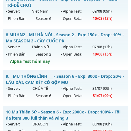
Thể loại: Mu Nguyên bản Webzen
Mu mới ra tháng 07 2026 - Mở máy chủ
MU Hỏa Vương
vào
TRÍ-DỄ CHƠI
Antihack: AntiShark
13h ngày 30/07/2626
- Server:
Việt Nam
- Alpha Test:
09/08
(09h)
- Phiên Bản:
Season 6
- Open Beta:
10/08
(13h)
Exp: 200x - Drop: 30%
Kiểu reset: Reset In Game
Mu Việt Nam - GIẢI TRÍ-DỄ CHƠI
8.
MUHN2 - MU HÀ NỘI - Season 2 - Exp: 150x - Drop: 10% -
Thể loại: Mu Nguyên bản Webzen
Mu mới ra tháng 08 2026 - Mở máy chủ
Việt Nam
vào 13h
Mu SEASON 2 - CÀY CUỐC PK
Antihack: VietGuard
ngày 10/08/2626
- Server:
Thánh Nữ
- Alpha Test:
07/08
(13h)
- Phiên Bản:
Season 2
- Open Beta:
10/08
(15h)
Exp: 500x - Drop: 20%
Alpha Test hôm nay
Kiểu reset: Reset In Game
Thể loại: Mu Nguyên bản Webzen
MUHN2 - MU HÀ NỘI - Mu SEASON 2 - CÀY CUỐC PK
9.
__MU THỐNG LĨNH___ - Season 6 - Exp: 300x - Drop: 20% -
Antihack: PRO
Mu mới ra tháng 08 2026 - Mở máy chủ
Thánh Nữ
vào 15h
LÂU DÀI, CAM KẾT CÓ GỘP MU
ngày 10/08/2626
- Server:
CHÚA TỂ
- Alpha Test:
31/07
(09h)
- Phiên Bản:
Season 6
- Open Beta:
31/07
(09h)
Exp: 150x - Drop: 10%
Kiểu reset: Reset In Game
__MU THỐNG LĨNH___ - LÂU DÀI, CAM KẾT CÓ GỘP MU
10.
Mu Thiên Sứ - Season 6 - Exp: 2000x - Drop: 100% - Tối
Thể loại: Mu Nguyên bản Webzen
Mu mới ra tháng 07 2026 - Mở máy chủ
CHÚA TỂ
vào 09h
đa item 380 full thần và wing 3
Antihack: IGMU.DEV
ngày 31/07/2626
- Server:
DRAGON
- Alpha Test:
03/08
(10h)