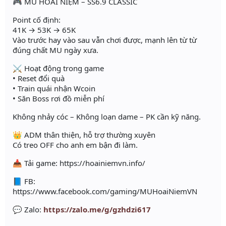
🎮 MU HOÀI NIỆM – SS6.9 CLASSIC
Point cố định:
41K → 53K → 65K
Vào trước hay vào sau vẫn chơi được, mạnh lên từ từ
đúng chất MU ngày xưa.
⚔️ Hoạt động trong game
• Reset đổi quà
• Train quái nhận Wcoin
• Săn Boss rơi đồ miễn phí
Không nhảy cóc – Không loạn dame – PK cần kỹ năng.
👑 ADM thân thiện, hỗ trợ thường xuyên
Có treo OFF cho anh em bận đi làm.
📥 Tải game: https://hoainiemvn.info/
📘 FB:
https://www.facebook.com/gaming/MUHoaiNiemVN
💬 Zalo:
https://zalo.me/g/gzhdzi617