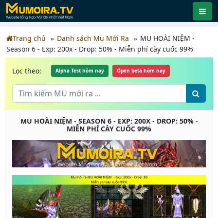
Trang chủ
Danh sách Mu Mới Ra
MU HOÀI NIỆM -
Season 6 - Exp: 200x - Drop: 50% - Miễn phí cày cuốc 99%
Lọc theo:
Alpha Test hôm nay
Open beta hôm nay
MU HOÀI NIỆM - SEASON 6 - EXP: 200X - DROP: 50% -
MIỄN PHÍ CÀY CUỐC 99%