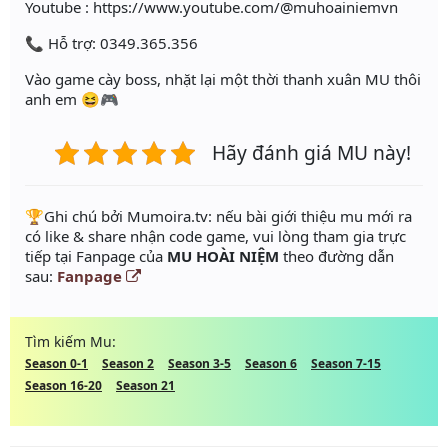
Youtube : https://www.youtube.com/@muhoainiemvn
📞 Hỗ trợ: 0349.365.356
Vào game cày boss, nhặt lại một thời thanh xuân MU thôi
anh em 😆🎮
Hãy đánh giá MU này!
️🏆Ghi chú bởi Mumoira.tv: nếu bài giới thiệu mu mới ra
có like & share nhận code game, vui lòng tham gia trực
tiếp tại Fanpage của
MU HOÀI NIỆM
theo đường dẫn
sau:
Fanpage
Tìm kiếm Mu:
Season 0-1
Season 2
Season 3-5
Season 6
Season 7-15
Season 16-20
Season 21