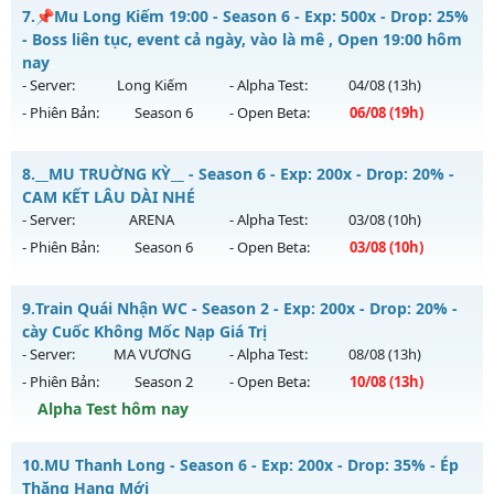
MUSEASON 1 - MUSS1 - MU TRỞ VỀ THỜI 8X
Kiểu reset: Non Reset
7.
📌Mu Long Kiếm 19:00 - Season 6 - Exp: 500x - Drop: 25%
Mu mới ra tháng 08 2026 - Mở máy chủ
HUYỀN THOẠI
vào
- Boss liên tục, event cả ngày, vào là mê , Open 19:00 hôm
Thể loại: Mu Nguyên bản Webzen
15h ngày 06/08/2626
nay
Antihack: XShield
- Server:
Long Kiếm
- Alpha Test:
04/08
(13h)
Exp: 220x - Drop: 20%
- Phiên Bản:
Season 6
- Open Beta:
06/08
(19h)
Kiểu reset: Reset In Game
Thể loại: Mu Nguyên bản Webzen
📌Mu Long Kiếm 19:00 - Boss liên tục, event cả ngày, vào là
8.
__MU TRUỜNG KỲ__ - Season 6 - Exp: 200x - Drop: 20% -
mê , Open 19:00 hôm nay
Antihack: IGMU.DEV
CAM KẾT LÂU DÀI NHÉ
Mu mới ra tháng 08 2026 - Mở máy chủ
Long Kiếm
vào 19h
- Server:
ARENA
- Alpha Test:
03/08
(10h)
ngày 06/08/2626
- Phiên Bản:
Season 6
- Open Beta:
03/08
(10h)
Exp: 500x - Drop: 25%
__MU TRUỜNG KỲ__ - CAM KẾT LÂU DÀI NHÉ
Kiểu reset: Reset In Game
9.
Train Quái Nhận WC - Season 2 - Exp: 200x - Drop: 20% -
Mu mới ra tháng 08 2026 - Mở máy chủ
ARENA
vào 10h
cày Cuốc Không Mốc Nạp Giá Trị
Thể loại: Mu Nguyên bản Webzen
ngày 03/08/2626
- Server:
MA VƯƠNG
- Alpha Test:
08/08
(13h)
Antihack: VIP SHIELD
- Phiên Bản:
Season 2
- Open Beta:
10/08
(13h)
Exp: 200x - Drop: 20%
Alpha Test hôm nay
Kiểu reset: Reset In Game
Thể loại: Mu Nguyên bản Webzen
Train Quái Nhận WC - cày Cuốc Không Mốc Nạp Giá Trị
10.
MU Thanh Long - Season 6 - Exp: 200x - Drop: 35% - Ép
Antihack: GoldShield
Mu mới ra tháng 08 2026 - Mở máy chủ
MA VƯƠNG
vào
Thăng Hạng Mới