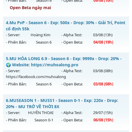
- Phiên Bản:
Season 6
- Open Beta:
09/08
(10h)
Exp: 500x - Drop: 25%
Open Beta ngày mai
Kiểu reset: Reset In Game
Mu Thiên Sứ - Tối đa item 380 full thần và wing 3
4.
Mu PvP - Season 6 - Exp: 500x - Drop: 30% - Giải Trí, Point
Thể loại: Mu Nguyên bản Webzen
Mu mới ra tháng 08 2026 - Mở máy chủ
DRAGON
vào 10h
cố định 55k
Antihack: VIP SHIELD
ngày 09/08/2626
- Server:
Hoàng Kim
- Alpha Test:
03/08
(13h)
- Phiên Bản:
Season 6
- Open Beta:
04/08
(19h)
Exp: 2000x - Drop: 100%
Kiểu reset: Reset In Game
Mu PvP - Giải Trí, Point cố định 55k
5.
MU HỎA LONG 6.9 - Season 6 - Exp: 9999x - Drop: 20% -
Thể loại: Mu Nguyên bản Webzen
Mu mới ra tháng 08 2026 - Mở máy chủ
Hoàng Kim
vào 19h
🌍 Website: https://muhoalong.pro
Antihack: sharkguard
ngày 04/08/2626
- Server:
- Alpha Test:
03/08
(08h)
https://facebook.com/muhoalong
Exp: 500x - Drop: 30%
- Phiên Bản:
Season 6
- Open Beta:
03/08
(08h)
Kiểu reset: Reset In Game
Thể loại: Mu Nguyên bản Webzen
MU HỎA LONG 6.9 - 🌍 Website: https://muhoalong.pro
6.
MUSEASON 1 - MUSS1 - Season 0-1 - Exp: 220x - Drop:
Antihack: Anti Vip bắt hack tuyệt đối
Mu mới ra tháng 08 2026 - Mở máy chủ
20% - MU TRỞ VỀ THỜI 8X
https://facebook.com/muhoalong
vào 08h ngày
- Server:
HUYỀN THOẠI
- Alpha Test:
29/07
(15h)
03/08/2626
- Phiên Bản:
Season 0-1
- Open Beta:
06/08
(15h)
Exp: 9999x - Drop: 20%