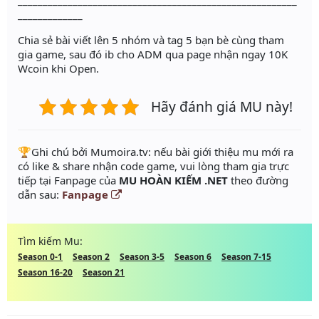
________________________________________________________
_____________
Chia sẻ bài viết lên 5 nhóm và tag 5 bạn bè cùng tham
gia game, sau đó ib cho ADM qua page nhận ngay 10K
Wcoin khi Open.
Hãy đánh giá MU này!
️🏆Ghi chú bởi Mumoira.tv: nếu bài giới thiệu mu mới ra
có like & share nhận code game, vui lòng tham gia trực
tiếp tại Fanpage của
MU HOÀN KIẾM .NET
theo đường
dẫn sau:
Fanpage
Tìm kiếm Mu:
Season 0-1
Season 2
Season 3-5
Season 6
Season 7-15
Season 16-20
Season 21