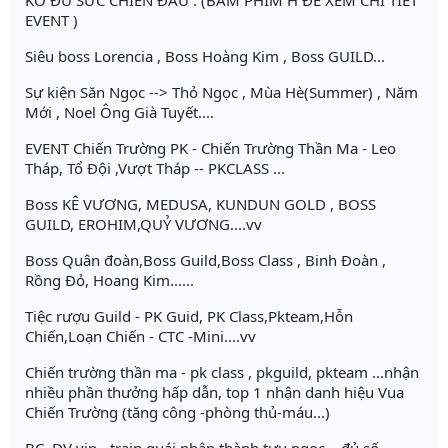
KO ĐỦ SỨC CHIẾN ĐẤU : (BẤM PHÍM H ĐỂ XEM CHI TIẾT
EVENT )
Siêu boss Lorencia , Boss Hoàng Kim , Boss GUILD...
Sự kiện Săn Ngọc --> Thỏ Ngọc , Mùa Hè(Summer) , Năm
Mới , Noel Ông Già Tuyết....
EVENT Chiến Trường PK - Chiến Trường Thần Ma - Leo
Tháp, Tổ Đội ,Vượt Tháp -- PKCLASS ...
Boss KÊ VƯƠNG, MEDUSA, KUNDUN GOLD , BOSS
GUILD, EROHIM,QUỶ VƯƠNG....vv
Boss Quân đoàn,Boss Guild,Boss Class , Binh Đoàn ,
Rồng Đỏ, Hoang Kim......
Tiệc rượu Guild - PK Guid, PK Class,Pkteam,Hỗn
Chiến,Loạn Chiến - CTC -Mini....vv
Chiến trường thần ma - pk class , pkguild, pkteam ...nhận
nhiều phần thưởng hấp dẫn, top 1 nhận danh hiệu Vua
Chiến Trường (tăng công -phòng thủ-máu...)