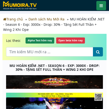
Trang chủ
Danh sách Mu Mới Ra
MU HOÀN KIẾM .NET
- Season 6 - Exp: 3000x - Drop: 30% - Tặng Sét Full Thần +
Wing 2 Khi Ope
Lọc theo:
Alpha Test hôm nay
Open beta hôm nay
MU HOÀN KIẾM .NET - SEASON 6 - EXP: 3000X - DROP:
30% - TẶNG SÉT FULL THẦN + WING 2 KHI OPE