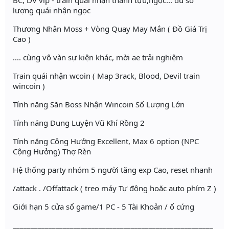
BC, DV vip - train quái nhận thành tựu,ngọc... đủ số
lượng quái nhận ngọc
Thương Nhân Moss + Vòng Quay May Mắn ( Đồ Giá Trị
Cao )
.... cùng vô vàn sự kiện khác, mời ae trải nghiệm
Train quái nhận wcoin ( Map 3rack, Blood, Devil train
wincoin )
Tính năng Săn Boss Nhận Wincoin Số Lượng Lớn
Tính năng Dung Luyện Vũ Khí Rồng 2
Tính năng Cộng Hưởng Excellent, Max 6 option (NPC
Cộng Hưởng) Thợ Rèn
Hệ thống party nhóm 5 người tăng exp Cao, reset nhanh
/attack . /Offattack ( treo máy Tự động hoặc auto phím Z )
Giới hạn 5 cửa sổ game/1 PC - 5 Tài Khoản / ổ cứng
________________________________________________________