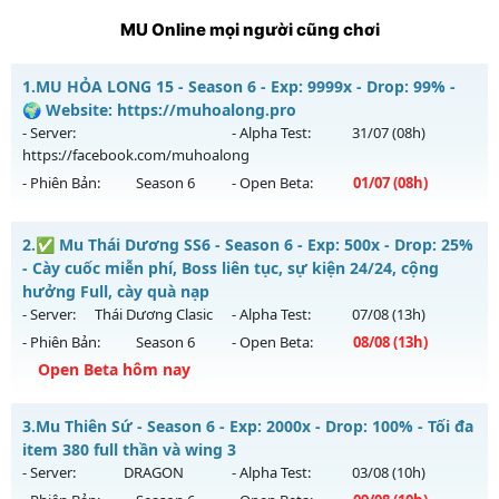
MU Online mọi người cũng chơi
1.
MU HỎA LONG 15 - Season 6 - Exp: 9999x - Drop: 99% -
🌍 Website: https://muhoalong.pro
- Server:
- Alpha Test:
31/07
(08h)
https://facebook.com/muhoalong
- Phiên Bản:
Season 6
- Open Beta:
01/07
(08h)
MU HỎA LONG 15 - 🌍 Website: https://muhoalong.pro
2.
✅ Mu Thái Dương SS6 - Season 6 - Exp: 500x - Drop: 25%
Mu mới ra tháng 07 2026 - Mở máy chủ
- Cày cuốc miễn phí, Boss liên tục, sự kiện 24/24, cộng
https://facebook.com/muhoalong
vào 08h ngày
hưởng Full, cày quà nạp
01/07/2626
- Server:
Thái Dương Clasic
- Alpha Test:
07/08
(13h)
- Phiên Bản:
Season 6
- Open Beta:
08/08
(13h)
Exp: 9999x - Drop: 99%
Open Beta hôm nay
Kiểu reset: Non Reset
Thể loại: Mu Nguyên bản Webzen
✅ Mu Thái Dương SS6 - Cày cuốc miễn phí, Boss liên tục,
3.
Mu Thiên Sứ - Season 6 - Exp: 2000x - Drop: 100% - Tối đa
sự kiện 24/24, cộng hưởng Full, cày quà nạp
Antihack: Xshiel
item 380 full thần và wing 3
Mu mới ra tháng 08 2026 - Mở máy chủ
Thái Dương Clasic
- Server:
DRAGON
- Alpha Test:
03/08
(10h)
vào 13h ngày 08/08/2626