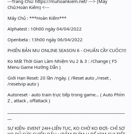
---Trang Chủ: https://muhoankiem.net/ ---> (Máy
Chủ:Hoàn Kiếm) <---
Máy Chủ : ***Hoàn Kiếm***
Alphatest : 10h00 ngày 04/04/2022
Openbeta : 13h00 ngày 06/04/2022
PHIÊN BẢN MU ONLINE SEASON 6 - CHUẨN CẦY CUỐC!!!!
Ko Mất Thời Gian Làm Nhiệm Vụ 2 & 3 : /Change ( F5
Menu Game Hướng Dẫn )
Giới Hạn Reset: 20 lần /ngày. ( /Reset auto ,/reset ,
/resetvip auto )
Autoreset - auto train trực tiếp trong game... ( Auto Phím
Z , attack , offattack )
________________________________________________________
__
SỰ KIỆN- EVENT 24H-LIÊN TỤC, KO CHỜ KO ĐỢI- CHỈ SỢ