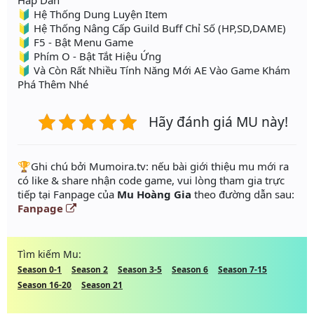
Hấp Dẫn
🔰 Hệ Thống Dung Luyện Item
🔰 Hệ Thống Nâng Cấp Guild Buff Chỉ Số (HP,SD,DAME)
🔰 F5 - Bật Menu Game
🔰 Phím O - Bật Tắt Hiệu Ứng
🔰 Và Còn Rất Nhiều Tính Năng Mới AE Vào Game Khám
Phá Thêm Nhé
Hãy đánh giá MU này!
️🏆Ghi chú bởi Mumoira.tv: nếu bài giới thiệu mu mới ra
có like & share nhận code game, vui lòng tham gia trực
tiếp tại Fanpage của
Mu Hoàng Gia
theo đường dẫn sau:
Fanpage
Tìm kiếm Mu:
Season 0-1
Season 2
Season 3-5
Season 6
Season 7-15
Season 16-20
Season 21