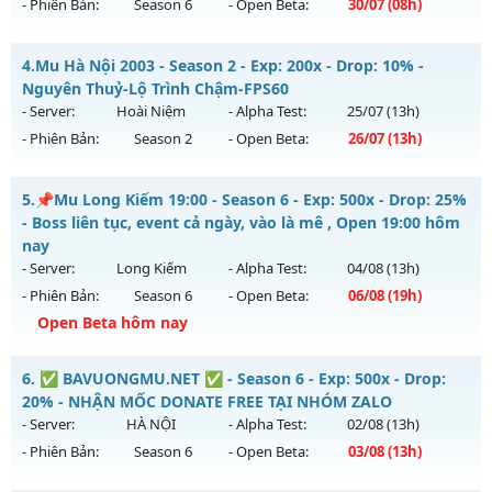
- Phiên Bản:
Season 6
- Open Beta:
30/07
(08h)
Kiểu reset: Reset In Game
Thể loại: Mu Nguyên bản Webzen
MU HỎA LONG 6.9 - 🌍 Website: https://muhoalong.pro
4.
Mu Hà Nội 2003 - Season 2 - Exp: 200x - Drop: 10% -
Antihack: GameGuard
Mu mới ra tháng 07 2026 - Mở máy chủ
Nguyên Thuỷ-Lộ Trình Chậm-FPS60
https://facebook.com/muhoalong
vào 08h ngày
- Server:
Hoài Niệm
- Alpha Test:
25/07
(13h)
30/07/2626
- Phiên Bản:
Season 2
- Open Beta:
26/07
(13h)
Exp: 9999x - Drop: 99%
Mu Hà Nội 2003 - Nguyên Thuỷ-Lộ Trình Chậm-FPS60
Kiểu reset: Non Reset
5.
📌Mu Long Kiếm 19:00 - Season 6 - Exp: 500x - Drop: 25%
Mu mới ra tháng 07 2026 - Mở máy chủ
Hoài Niệm
vào 13h
- Boss liên tục, event cả ngày, vào là mê , Open 19:00 hôm
Thể loại: Mu Nguyên bản Webzen
ngày 26/07/2626
nay
Antihack: Xshiel
- Server:
Long Kiếm
- Alpha Test:
04/08
(13h)
Exp: 200x - Drop: 10%
- Phiên Bản:
Season 6
- Open Beta:
06/08
(19h)
Kiểu reset: Reset In Game
Open Beta hôm nay
Thể loại: Mu Nguyên bản Webzen
📌Mu Long Kiếm 19:00 - Boss liên tục, event cả ngày, vào là
Antihack: Chống Hack Tối Đa
6.
✅ BAVUONGMU.NET ✅ - Season 6 - Exp: 500x - Drop:
mê , Open 19:00 hôm nay
20% - NHẬN MỐC DONATE FREE TẠI NHÓM ZALO
Mu mới ra tháng 08 2026 - Mở máy chủ
Long Kiếm
vào 19h
- Server:
HÀ NỘI
- Alpha Test:
02/08
(13h)
ngày 06/08/2626
- Phiên Bản:
Season 6
- Open Beta:
03/08
(13h)
Exp: 500x - Drop: 25%