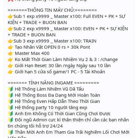
=======THÔNG TIN MÁY CHỦ:========
👉Sub 1 exp x9999 _ Master x100: Full EVEN + PK + SỰ
KIỆN + TRADE + BUON BAN
👉Sub 2 exp x9999 _ Master x100: EVEN + PK + SỰ KIỆN
+ TRADE + BUON BAN
👉Sub 3 exp x9999 _ Master x100: TRAIN
👉 Tạo Nhân Vật OPEN 0 rs + 30k Pont
👉 Master Max 400
👉 Ko Mất Thời Gian Làm Nhiệm Vụ 2 & 3 : /change
👉 Giới Hạn Reset: 30 lần /ngày Ngày sau 10 lần
👉 Giới hạn 5 cửa sổ game/1 PC - 5 Tài Khoản
======= TÍNH NĂNG INGAME =========
🔰 Hệ Thống Làm Nhiệm Vũ Dã Tẩu
🔰 Hệ Thống Boss Đa Dạng Mới Hoàn Toàn
🔰 Hệ Thống Even Hấp Dẫn Theo Thời Gian
🔰 Hệ thống party 10 người tăng exp
🔰 Anh Em Không Có Thời Gian Cũng Chơi Được
🔰 Đội ngũ Admin cực kì thân thiện chỉ cần các bạn nhắn
tin chúng tôi hỗ trợ 24/24
🔰 Thân Mời Anh Em Tham Gia Trãi Nghiêm Lối Chơi Mới