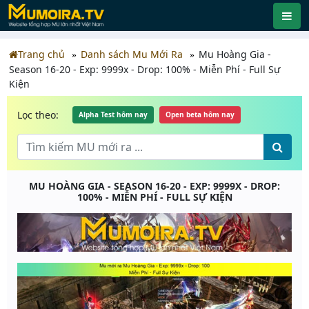
Trang chủ
Danh sách Mu Mới Ra
Mu Hoàng Gia -
Season 16-20 - Exp: 9999x - Drop: 100% - Miễn Phí - Full Sự
Kiện
Lọc theo:
Alpha Test hôm nay
Open beta hôm nay
MU HOÀNG GIA - SEASON 16-20 - EXP: 9999X - DROP:
100% - MIỄN PHÍ - FULL SỰ KIỆN