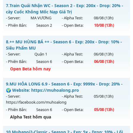
✅ BAVUONGMU.NET ✅ - NHẬN MỐC DONATE FREE TẠI
Kiểu reset: Reset In Game
7.
Train Quái Nhận WC - Season 2 - Exp: 200x - Drop: 20% -
NHÓM ZALO
cày Cuốc Không Mốc Nạp Giá Trị
Thể loại: Mu Nguyên bản Webzen
Mu mới ra tháng 08 2026 - Mở máy chủ
HÀ NỘI
vào 13h
- Server:
MA VƯƠNG
- Alpha Test:
08/08
(13h)
Antihack: VIP SHIELD
ngày 03/08/2626
- Phiên Bản:
Season 2
- Open Beta:
10/08
(13h)
Exp: 500x - Drop: 20%
Train Quái Nhận WC - cày Cuốc Không Mốc Nạp Giá Trị
Kiểu reset: Reset In Game
8.
++ MU HÙNG BÁ ++ - Season 6 - Exp: 200x - Drop: 10% -
Mu mới ra tháng 08 2026 - Mở máy chủ
MA VƯƠNG
vào
Siêu Phẩm MU
Thể loại: Mu Nguyên bản Webzen
13h ngày 10/08/2626
- Server:
Quận 1
- Alpha Test:
06/08
(13h)
Antihack: FPS 60 PLUS - CHỐNG HACK 100%
- Phiên Bản:
Season 6
- Open Beta:
06/08
(13h)
Exp: 200x - Drop: 20%
Open Beta hôm nay
Kiểu reset: Reset In Game
Thể loại: Mu Nguyên bản Webzen
++ MU HÙNG BÁ ++ - Siêu Phẩm MU
9.
MU HỎA LONG 6.9 - Season 6 - Exp: 9999x - Drop: 20% -
Antihack: GameGuard
Mu mới ra tháng 08 2026 - Mở máy chủ
Quận 1
vào 13h
🌍 Website: https://muhoalong.pro
ngày 06/08/2626
- Server:
- Alpha Test:
05/08
(13h)
https://facebook.com/muhoalong
Exp: 200x - Drop: 10%
- Phiên Bản:
Season 6
- Open Beta:
05/08
(13h)
Kiểu reset: Reset In Game
Alpha Test hôm qua
Thể loại: Mu Nguyên bản Webzen
MU HỎA LONG 6.9 - 🌍 Website: https://muhoalong.pro
Antihack: Shark Shield
10.
Muhanoi2-Classic - Season 2 - Exp: 5x - Drop: 10% - Lối