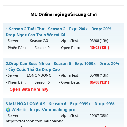
MU Online mọi người cũng chơi
1.
Season 2 Tuổi Thơ - Season 2 - Exp: 200x - Drop: 20% -
Drop Ngọc Cao Train Wc tại K4
- Server:
Season 2.0
- Alpha Test:
08/08
(13h)
- Phiên Bản:
Season 2
- Open Beta:
10/08
(13h)
Season 2 Tuổi Thơ - Drop Ngọc Cao Train Wc tại K4
2.
Drop Cao Boss Nhiều - Season 6 - Exp: 1000x - Drop: 20%
Mu mới ra tháng 08 2026 - Mở máy chủ
Season 2.0
vào 13h
- Cày Cuốc Thả Ga Drop Cao
ngày 10/08/2626
- Server:
LONG VƯƠNG
- Alpha Test:
05/08
(13h)
- Phiên Bản:
Season 6
- Open Beta:
06/08
(13h)
Exp: 200x - Drop: 20%
Open Beta hôm nay
Kiểu reset: Reset In Game
Thể loại: Mu Bán Đồ Full Trong Shop
Drop Cao Boss Nhiều - Cày Cuốc Thả Ga Drop Cao
3.
MU HỎA LONG 6.9 - Season 6 - Exp: 9999x - Drop: 99% -
Antihack: GameGuard
Mu mới ra tháng 08 2026 - Mở máy chủ
LONG VƯƠNG
vào
🌍 Website: https://muhoalong.pro
13h ngày 06/08/2626
- Server:
- Alpha Test:
29/07
(08h)
https://facebook.com/muhoalong
Exp: 1000x - Drop: 20%