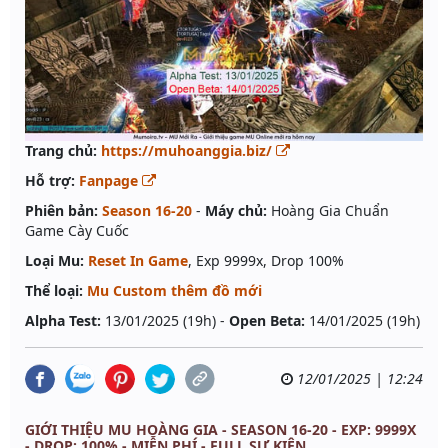
Trang chủ:
https://muhoanggia.biz/
Hỗ trợ:
Fanpage
Phiên bản:
Season 16-20
-
Máy chủ:
Hoàng Gia Chuẩn
Game Cày Cuốc
Loại Mu:
Reset In Game
, Exp 9999x, Drop 100%
Thể loại:
Mu Custom thêm đồ mới
Alpha Test:
13/01/2025 (19h) -
Open Beta:
14/01/2025 (19h)
12/01/2025 | 12:24
GIỚI THIỆU MU HOÀNG GIA - SEASON 16-20 - EXP: 9999X
- DROP: 100% - MIỄN PHÍ - FULL SỰ KIỆN