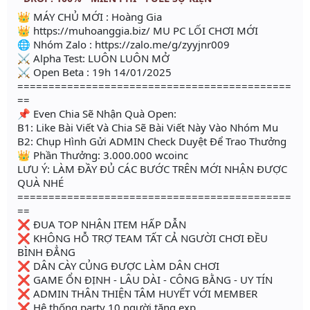
👑 MÁY CHỦ MỚI : Hoàng Gia
👑 https://muhoanggia.biz/ MU PC LỐI CHƠI MỚI
🌐 Nhóm Zalo : https://zalo.me/g/zyyjnr009
⚔ Alpha Test: LUÔN LUÔN MỞ
⚔ Open Beta : 19h 14/01/2025
============================================
==
📌 Even Chia Sẽ Nhận Quà Open:
B1: Like Bài Viết Và Chia Sẽ Bài Viết Này Vào Nhóm Mu
B2: Chụp Hình Gửi ADMIN Check Duyệt Để Trao Thưởng
👑 Phần Thưởng: 3.000.000 wcoinc
LƯU Ý: LÀM ĐẦY ĐỦ CÁC BƯỚC TRÊN MỚI NHẬN ĐƯỢC
QUÀ NHÉ
============================================
==
❌ ĐUA TOP NHẬN ITEM HẤP DẪN
❌ KHÔNG HỖ TRỢ TEAM TẤT CẢ NGƯỜI CHƠI ĐỀU
BÌNH ĐẲNG
❌ DÂN CÀY CỦNG ĐƯỢC LÀM DÂN CHƠI
❌ GAME ỔN ĐỊNH - LÂU DÀI - CÔNG BẰNG - UY TÍN
❌ ADMIN THÂN THIỆN TÂM HUYẾT VỚI MEMBER
❌ Hệ thống party 10 người tăng exp