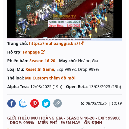
Trang chủ:
https://muhoanggia.biz/
Hỗ trợ:
Fanpage
Phiên bản:
Season 16-20
-
Máy chủ:
Hoàng Gia
Loại Mu:
Reset In Game
, Exp 9999x, Drop 999%
Thể loại:
Mu Custom thêm đồ mới
Alpha Test:
12/03/2025 (19h) -
Open Beta:
13/03/2025 (19h)
08/03/2025 | 12:19
GIỚI THIỆU MU HOÀNG GIA - SEASON 16-20 - EXP: 9999X
- DROP: 999% - MIỄN PHÍ - EVEN HAY - ỔN ĐỊNH