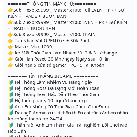
=======THÔNG TIN MÁY CHỦ:========
👉Sub 1 exp x9999 _ Master x100: Full EVEN + PK + SỰ
KIỆN + TRADE + BUON BAN
👉Sub 2 exp x9999 _ Master x100: EVEN + PK + SỰ KIỆN
+ TRADE + BUON BAN
👉Sub 3 exp x9999 _ Master x100: TRAIN
👉 Tạo Nhân Vật OPEN 0 rs + 30k Pont
👉 Master Max 1000
👉 Ko Mất Thời Gian Làm Nhiệm Vụ 2 & 3 : /change
👉 Giới Hạn Reset: 30 lần /ngày Ngày sau 10 lần
👉 Giới hạn 5 cửa sổ game/1 PC - 5 Tài Khoản
======= TÍNH NĂNG INGAME =========
🔰 Hệ Thống Làm Nhiệm Vụ Hằng Ngày
🔰 Hệ Thống Boss Đa Dạng Mới Hoàn Toàn
🔰 Hệ Thống Even Hấp Dẫn Theo Thời Gian
🔰 Hệ thống party 10 người tăng exp
🔰 Anh Em Không Có Thời Gian Cũng Chơi Được
🔰 Đội ngũ Admin cực kì thân thiện chỉ cần các bạn nhắn
tin chúng tôi hỗ trợ 24/24
🔰 Thân Mời Anh Em Tham Gia Trãi Nghiêm Lối Chơi Mới
Hấp Dẫn