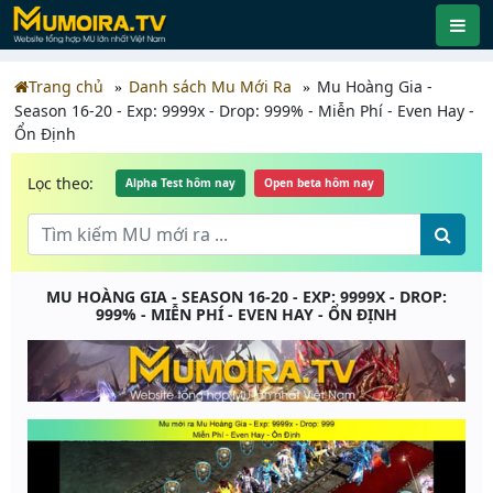
Trang chủ
Danh sách Mu Mới Ra
Mu Hoàng Gia -
Season 16-20 - Exp: 9999x - Drop: 999% - Miễn Phí - Even Hay -
Ổn Định
Lọc theo:
Alpha Test hôm nay
Open beta hôm nay
MU HOÀNG GIA - SEASON 16-20 - EXP: 9999X - DROP:
999% - MIỄN PHÍ - EVEN HAY - ỔN ĐỊNH