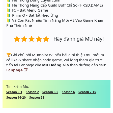
🔰 Hệ Thống Dung Luyện Item
🔰 Hệ Thống Nâng Cấp Guild Buff Chỉ Số (HP,SD,DAME)
🔰 F5 - Bật Menu Game
🔰 Phím O - Bật Tắt Hiệu Ứng
🔰 Và Còn Rất Nhiều Tính Năng Mới AE Vào Game Khám
Phá Thêm Nhé
Hãy đánh giá MU này!
️🏆Ghi chú bởi Mumoira.tv: nếu bài giới thiệu mu mới ra
có like & share nhận code game, vui lòng tham gia trực
tiếp tại Fanpage của
Mu Hoàng Gia
theo đường dẫn sau:
Fanpage
Tìm kiếm Mu:
Season 0-1
Season 2
Season 3-5
Season 6
Season 7-15
Season 16-20
Season 21