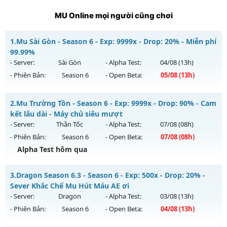
MU Online mọi người cũng chơi
1.
Mu Sài Gòn - Season 6 - Exp: 9999x - Drop: 20% - Miễn phí
99.99%
- Server:
Sài Gòn
- Alpha Test:
04/08
(13h)
- Phiên Bản:
Season 6
- Open Beta:
05/08
(13h)
Mu Sài Gòn - Miễn phí 99.99%
2.
Mu Trường Tồn - Season 6 - Exp: 9999x - Drop: 90% - Cam
Mu mới ra tháng 08 2026 - Mở máy chủ
Sài Gòn
vào 13h
kết lâu dài - Máy chủ siêu mượt
ngày 05/08/2626
- Server:
Thần Tốc
- Alpha Test:
07/08
(08h)
- Phiên Bản:
Season 6
- Open Beta:
07/08
(08h)
Exp: 9999x - Drop: 20%
Alpha Test hôm qua
Kiểu reset: Reset In Game
Thể loại: Mu Custom thêm đồ mới
Mu Trường Tồn - Cam kết lâu dài - Máy chủ siêu mượt
3.
Dragon Season 6.3 - Season 6 - Exp: 500x - Drop: 20% -
Antihack: 8x
Mu mới ra tháng 08 2026 - Mở máy chủ
Thần Tốc
vào 08h
Sever Khắc Chế Mu Hút Máu AE ơi
ngày 07/08/2626
- Server:
Dragon
- Alpha Test:
03/08
(13h)
- Phiên Bản:
Season 6
- Open Beta:
04/08
(13h)
Exp: 9999x - Drop: 90%
Kiểu reset: Reset In Game