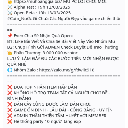
👑 https://muhoanggia.biz/ MU PC LỐI CHƠI MỚI
⚔ Alpha Test : 19h 12/03/2025
⚔ Open Beta : 19h 13/03/2025
#Cơm_Nước Gì Chưa Các Người Đẹp vào game chiến thôi
============================================
==
📌 Even Chia Sẽ Nhận Quà Open:
B1: Like Bài Viết Và Chia Sẽ Bài Viết Này Vào Nhóm Mu
B2: Chụp Hình Gửi ADMIN Check Duyệt Để Trao Thưởng
👑 Phần Thưởng: 3.000.000 wcoinc
LƯU Ý: LÀM ĐẦY ĐỦ CÁC BƯỚC TRÊN MỚI NHẬN ĐƯỢC
QUÀ NHÉ
🌐 Nhóm Zalo : https://zalo.me/g/fdwiic918
============================================
==
❌ ĐUA TOP NHẬN ITEM HẤP DẪN
❌ KHÔNG HỖ TRỢ TEAM TẤT CẢ NGƯỜI CHƠI ĐỀU
BÌNH ĐẲNG
❌ DÂN CÀY CỦNG ĐƯỢC LÀM DÂN CHƠI
❌ GAME ỔN ĐỊNH - LÂU DÀI - CÔNG BẰNG - UY TÍN
❌ ADMIN THÂN THIỆN TÂM HUYẾT VỚI MEMBER
❌ Hệ thống party 10 người tăng exp