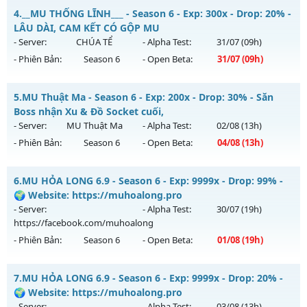
Dragon Season 6.3 - Sever Khắc Chế Mu Hút Máu AE ơi
4.
__MU THỐNG LĨNH___ - Season 6 - Exp: 300x - Drop: 20% -
Thể loại: Mu Nguyên bản Webzen
Mu mới ra tháng 08 2026 - Mở máy chủ
Dragon
vào 13h
LÂU DÀI, CAM KẾT CÓ GỘP MU
Antihack: ICMPROTECT ✅ 🔴 ✨ ⚡️
ngày 04/08/2626
- Server:
CHÚA TỂ
- Alpha Test:
31/07
(09h)
- Phiên Bản:
Season 6
- Open Beta:
31/07
(09h)
Exp: 500x - Drop: 20%
Kiểu reset: Reset In Game
__MU THỐNG LĨNH___ - LÂU DÀI, CAM KẾT CÓ GỘP MU
5.
MU Thuật Ma - Season 6 - Exp: 200x - Drop: 30% - Săn
Thể loại: Mu Nguyên bản Webzen
Mu mới ra tháng 07 2026 - Mở máy chủ
CHÚA TỂ
vào 09h
Boss nhận Xu & Đồ Socket cuối,
Antihack: Antihack
ngày 31/07/2626
- Server:
MU Thuật Ma
- Alpha Test:
02/08
(13h)
- Phiên Bản:
Season 6
- Open Beta:
04/08
(13h)
Exp: 300x - Drop: 20%
Kiểu reset: Reset In Game
MU Thuật Ma - Săn Boss nhận Xu & Đồ Socket cuối,
6.
MU HỎA LONG 6.9 - Season 6 - Exp: 9999x - Drop: 99% -
Thể loại: Mu Nguyên bản Webzen
Mu mới ra tháng 08 2026 - Mở máy chủ
MU Thuật Ma
vào
🌍 Website: https://muhoalong.pro
Antihack: UGK ANTIHACK
13h ngày 04/08/2626
- Server:
- Alpha Test:
30/07
(19h)
https://facebook.com/muhoalong
Exp: 200x - Drop: 30%
- Phiên Bản:
Season 6
- Open Beta:
01/08
(19h)
Kiểu reset: Reset In Game
Thể loại: Mu Nguyên bản Webzen
MU HỎA LONG 6.9 - 🌍 Website: https://muhoalong.pro
7.
MU HỎA LONG 6.9 - Season 6 - Exp: 9999x - Drop: 20% -
Antihack: VietGuard
Mu mới ra tháng 08 2026 - Mở máy chủ
🌍 Website: https://muhoalong.pro
https://facebook.com/muhoalong
vào 19h ngày
- Server:
- Alpha Test:
03/08
(13h)