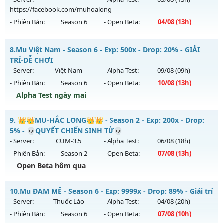
01/08/2626
https://facebook.com/muhoalong
- Phiên Bản:
Season 6
- Open Beta:
04/08
(13h)
Exp: 9999x - Drop: 99%
Kiểu reset: Non Reset
MU HỎA LONG 6.9 - 🌍 Website: https://muhoalong.pro
8.
Mu Việt Nam - Season 6 - Exp: 500x - Drop: 20% - GIẢI
Thể loại: Mu Nguyên bản Webzen
Mu mới ra tháng 08 2026 - Mở máy chủ
TRÍ-DỄ CHƠI
Antihack: XShield
https://facebook.com/muhoalong
vào 13h ngày
- Server:
Việt Nam
- Alpha Test:
09/08
(09h)
04/08/2626
- Phiên Bản:
Season 6
- Open Beta:
10/08
(13h)
Exp: 9999x - Drop: 20%
Alpha Test ngày mai
Kiểu reset: Non Reset
Mu Việt Nam - GIẢI TRÍ-DỄ CHƠI
9.
👑👑MU-HẮC LONG👑👑 - Season 2 - Exp: 200x - Drop:
Thể loại: Mu Nguyên bản Webzen
Mu mới ra tháng 08 2026 - Mở máy chủ
Việt Nam
vào 13h
5% - 💀QUYẾT CHIẾN SINH TỬ💀
Antihack: XShield
ngày 10/08/2626
- Server:
CUM-3.5
- Alpha Test:
06/08
(18h)
- Phiên Bản:
Season 2
- Open Beta:
07/08
(13h)
Exp: 500x - Drop: 20%
Open Beta hôm qua
Kiểu reset: Reset In Game
Thể loại: Mu Nguyên bản Webzen
👑👑MU-HẮC LONG👑👑 - 💀QUYẾT CHIẾN SINH TỬ💀
10.
Mu ĐAM MÊ - Season 6 - Exp: 9999x - Drop: 89% - Giải trí
Antihack: PRO
Mu mới ra tháng 08 2026 - Mở máy chủ
CUM-3.5
vào 13h
- Server:
Thuốc Lào
- Alpha Test:
04/08
(20h)
ngày 07/08/2626
- Phiên Bản:
Season 6
- Open Beta:
07/08
(10h)