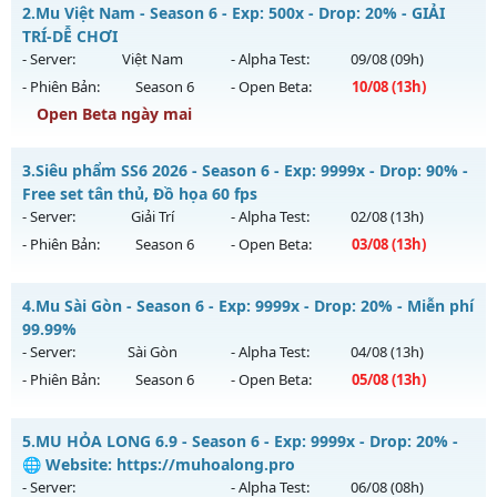
✅ MULUCDIA.NET ✅ - Nhận mốc Donate free ở nhóm zalo !
2.
Mu Việt Nam - Season 6 - Exp: 500x - Drop: 20% - GIẢI
Mu mới ra tháng 08 2026 - Mở máy chủ
DAVIAS
vào 13h
TRÍ-DỄ CHƠI
ngày 14/08/2626
- Server:
Việt Nam
- Alpha Test:
09/08
(09h)
- Phiên Bản:
Season 6
- Open Beta:
10/08
(13h)
Exp: 500x - Drop: 20%
Open Beta ngày mai
Kiểu reset: Reset In Game
Thể loại: Mu Nguyên bản Webzen
Mu Việt Nam - GIẢI TRÍ-DỄ CHƠI
3.
Siêu phẩm SS6 2026 - Season 6 - Exp: 9999x - Drop: 90% -
Antihack: FPS 60 - CHỐNG HACK 100%
Mu mới ra tháng 08 2026 - Mở máy chủ
Việt Nam
vào 13h
Free set tân thủ, Đồ họa 60 fps
ngày 10/08/2626
- Server:
Giải Trí
- Alpha Test:
02/08
(13h)
- Phiên Bản:
Season 6
- Open Beta:
03/08
(13h)
Exp: 500x - Drop: 20%
Kiểu reset: Reset In Game
Siêu phẩm SS6 2026 - Free set tân thủ, Đồ họa 60 fps
4.
Mu Sài Gòn - Season 6 - Exp: 9999x - Drop: 20% - Miễn phí
Thể loại: Mu Nguyên bản Webzen
Mu mới ra tháng 08 2026 - Mở máy chủ
Giải Trí
vào 13h
99.99%
Antihack: PRO
ngày 03/08/2626
- Server:
Sài Gòn
- Alpha Test:
04/08
(13h)
- Phiên Bản:
Season 6
- Open Beta:
05/08
(13h)
Exp: 9999x - Drop: 90%
Kiểu reset: Reset In Game
Mu Sài Gòn - Miễn phí 99.99%
5.
MU HỎA LONG 6.9 - Season 6 - Exp: 9999x - Drop: 20% -
Thể loại: Mu Bán Đồ Full Trong Shop
Mu mới ra tháng 08 2026 - Mở máy chủ
Sài Gòn
vào 13h
🌐 Website: https://muhoalong.pro
Antihack: Anti Phoenix
ngày 05/08/2626
- Server:
- Alpha Test:
06/08
(08h)