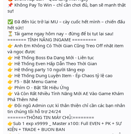
📌 Không Pay To Win – chỉ cần chơi đủ, bạn sẽ mạnh thật
sự!
✅ Đã đến lúc trở lại MU – cày cuốc hết mình – chiến đấu
hết sức!
⏳ Tải game ngay hôm nay – đừng để bị tụt lại sau!
======= TÍNH NĂNG INGAME =========
👉 Anh Em Không Có Thời Gian Cũng Treo Off nhặt item
và ngọc được
👉 Hệ Thống Boss Đa Dạng Mới - Liên tục
👉 Hệ Thống Even Hấp Dẫn Theo Thời Gian
👉 Hệ thống party 10 người tăng exp
👉 Hệ Thống Dung Luyện Item - Ép Chaos tỷ lệ cao
👉 F5 - Bật Menu Game
👉 Phím O - Bật Tắt Hiệu Ứng
👉 Và Còn Rất Nhiều Tính Năng Mới AE Vào Game Khám
Phá Thêm Nhé
👉 Đội ngũ Admin cực kì thân thiện chỉ cần các bạn nhắn
tin chúng tôi hỗ trợ 24/24
=======THÔNG TIN MÁY CHỦ:========
👉Sub 1 exp x9999 _ Master x100: Full EVEN + PK + SỰ
KIỆN + TRADE + BUON BAN