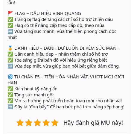
lẫn!
🚩 FLAG – DẤU HIỆU VINH QUANG
✅ Trang bị flag để tăng các chỉ số hỗ trợ chiến đấu
✅ Flag có thể nâng cấp theo cấp độ, theo mùa
➡️ Vừa tăng sức mạnh, vừa thể hiện phong cách độc
nhất
🏅 DANH HIỆU – DANH DỰ LUÔN ĐI KÈM SỨC MẠNH
✅ Gắn danh hiệu đẹp – nhận thêm chỉ số hỗ trợ
✅ Tỏa sáng giữa bản đồ với hiệu ứng riêng biệt
➡️ Vừa đẹp mắt, vừa giúp bạn nổi bật giữa đám đông
🌀 TU CHÂN F5 – TIẾN HÓA NHÂN VẬT, VƯỢT MỌI GIỚI
HẠN
✅ Kích hoạt kỹ năng ẩn
✅ Tăng sức mạnh gốc
✅ Mở ra hướng phát triển hoàn toàn mới cho nhân vật
➡️ Đây là "đòn bẩy" để bạn bứt phá trên bảng xếp hạng!
Hãy đánh giá MU này!