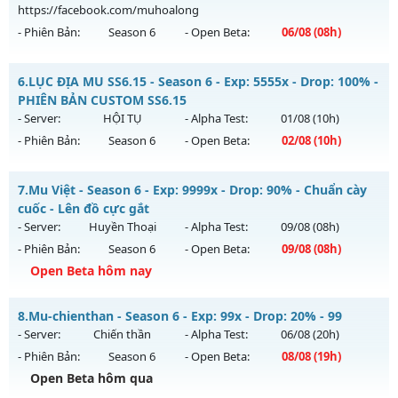
https://facebook.com/muhoalong
Exp: 9999x - Drop: 20%
- Phiên Bản:
Season 6
- Open Beta:
06/08
(08h)
Kiểu reset: Reset In Game
Thể loại: Mu Custom thêm đồ mới
MU HỎA LONG 6.9 - 🌐 Website: https://muhoalong.pro
6.
LỤC ĐỊA MU SS6.15 - Season 6 - Exp: 5555x - Drop: 100% -
Antihack: 8x
Mu mới ra tháng 08 2026 - Mở máy chủ
PHIÊN BẢN CUSTOM SS6.15
https://facebook.com/muhoalong
vào 08h ngày
- Server:
HỘI TỤ
- Alpha Test:
01/08
(10h)
06/08/2626
- Phiên Bản:
Season 6
- Open Beta:
02/08
(10h)
Exp: 9999x - Drop: 20%
LỤC ĐỊA MU SS6.15 - PHIÊN BẢN CUSTOM SS6.15
Kiểu reset: Non Reset
7.
Mu Việt - Season 6 - Exp: 9999x - Drop: 90% - Chuẩn cày
Mu mới ra tháng 08 2026 - Mở máy chủ
HỘI TỤ
vào 10h
cuốc - Lên đồ cực gắt
Thể loại: Mu Nguyên bản Webzen
ngày 02/08/2626
- Server:
Huyền Thoại
- Alpha Test:
09/08
(08h)
Antihack: XShield
- Phiên Bản:
Season 6
- Open Beta:
09/08
(08h)
Exp: 5555x - Drop: 100%
Open Beta hôm nay
Kiểu reset: Reset In Game
Thể loại: Mu Custom thêm đồ mới
Mu Việt - Chuẩn cày cuốc - Lên đồ cực gắt
8.
Mu-chienthan - Season 6 - Exp: 99x - Drop: 20% - 99
Antihack: SPK
Mu mới ra tháng 08 2026 - Mở máy chủ
Huyền Thoại
vào
- Server:
Chiến thần
- Alpha Test:
06/08
(20h)
08h ngày 09/08/2626
- Phiên Bản:
Season 6
- Open Beta:
08/08
(19h)
Exp: 9999x - Drop: 90%
Open Beta hôm qua