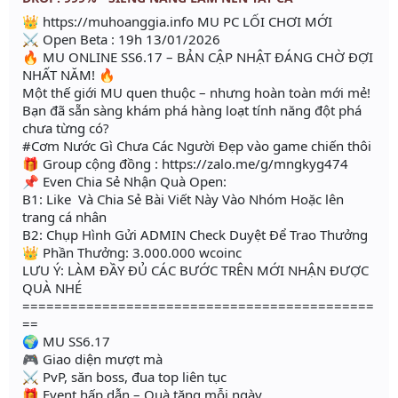
👑 https://muhoanggia.info MU PC LỐI CHƠI MỚI
⚔ Open Beta : 19h 13/01/2026
🔥 MU ONLINE SS6.17 – BẢN CẬP NHẬT ĐÁNG CHỜ ĐỢI
NHẤT NĂM! 🔥
Một thế giới MU quen thuộc – nhưng hoàn toàn mới mẻ!
Bạn đã sẵn sàng khám phá hàng loạt tính năng đột phá
chưa từng có?
#Cơm Nước Gì Chưa Các Người Đẹp vào game chiến thôi
🎁 Group cộng đồng : https://zalo.me/g/mngkyg474
📌 Even Chia Sẻ Nhận Quà Open:
B1: Like Và Chia Sẻ Bài Viết Này Vào Nhóm Hoặc lên
trang cá nhân
B2: Chụp Hình Gửi ADMIN Check Duyệt Để Trao Thưởng
👑 Phần Thưởng: 3.000.000 wcoinc
LƯU Ý: LÀM ĐẦY ĐỦ CÁC BƯỚC TRÊN MỚI NHẬN ĐƯỢC
QUÀ NHÉ
============================================
==
🌍 MU SS6.17
🎮 Giao diện mượt mà
⚔️ PvP, săn boss, đua top liên tục
🎁 Event hấp dẫn – Quà tặng mỗi ngày