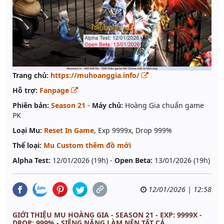
Trang chủ:
https://muhoanggia.info/
Hỗ trợ:
Fanpage
Phiên bản:
Season 21
-
Máy chủ:
Hoàng Gia chuẩn game
PK
Loại Mu:
Reset In Game
, Exp 9999x, Drop 999%
Thể loại:
Mu Custom thêm đồ mới
Alpha Test:
12/01/2026 (19h) -
Open Beta:
13/01/2026 (19h)
12/01/2026 | 12:58
GIỚI THIỆU MU HOÀNG GIA - SEASON 21 - EXP: 9999X -
DROP: 999% - SIÊNG NĂNG LÀM NÊN TẤT CẢ