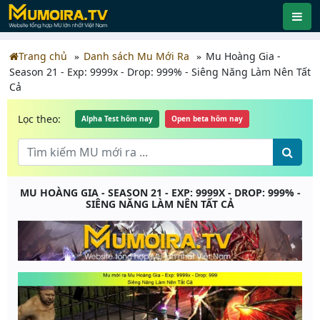
Trang chủ
Danh sách Mu Mới Ra
Mu Hoàng Gia -
Season 21 - Exp: 9999x - Drop: 999% - Siêng Năng Làm Nên Tất
Cả
Lọc theo:
Alpha Test hôm nay
Open beta hôm nay
MU HOÀNG GIA - SEASON 21 - EXP: 9999X - DROP: 999% -
SIÊNG NĂNG LÀM NÊN TẤT CẢ