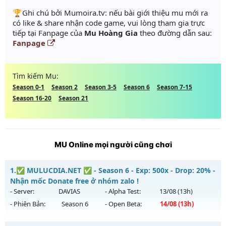
️🏆Ghi chú bởi Mumoira.tv: nếu bài giới thiệu mu mới ra
có like & share nhận code game, vui lòng tham gia trực
tiếp tại Fanpage của
Mu Hoàng Gia
theo đường dẫn sau:
Fanpage
Tìm kiếm Mu:
Season 0-1
Season 2
Season 3-5
Season 6
Season 7-15
Season 16-20
Season 21
MU Online mọi người cũng chơi
1.
✅ MULUCDIA.NET ✅ - Season 6 - Exp: 500x - Drop: 20% -
Nhận mốc Donate free ở nhóm zalo !
- Server:
DAVIAS
- Alpha Test:
13/08
(13h)
- Phiên Bản:
Season 6
- Open Beta:
14/08
(13h)