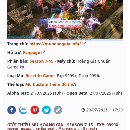
Trang chủ:
https://muhoanggia.info/
Hỗ trợ:
Fanpage
Phiên bản:
Season 7-15
-
Máy chủ:
Hoàng Gia Chuẩn
Game PK
Loại Mu:
Reset In Game
, Exp 9999x, Drop 999%
Thể loại:
Mu Custom thêm đồ mới
Alpha Test:
21/07/2025 (18h) -
Open Beta:
21/07/2025 (18h)
20/07/2025 | 17:39
GIỚI THIỆU MU HOÀNG GIA - SEASON 7-15 - EXP: 9999X -
DROP: 999% - MIỄN PHÍ - ỔN ĐỊNH - LÂU DÀI