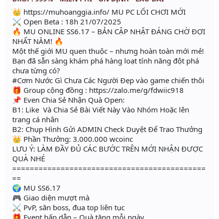
👑 https://muhoanggia.info/ MU PC LỐI CHƠI MỚI
⚔ Open Beta : 18h 21/07/2025
🔥 MU ONLINE SS6.17 – BẢN CẬP NHẬT ĐÁNG CHỜ ĐỢI
NHẤT NĂM! 🔥
Một thế giới MU quen thuộc – nhưng hoàn toàn mới mẻ!
Bạn đã sẵn sàng khám phá hàng loạt tính năng đột phá
chưa từng có?
#Cơm Nước Gì Chưa Các Người Đẹp vào game chiến thôi
🎁 Group cộng đồng : https://zalo.me/g/fdwiic918
📌 Even Chia Sẻ Nhận Quà Open:
B1: Like Và Chia Sẻ Bài Viết Này Vào Nhóm Hoặc lên
trang cá nhân
B2: Chụp Hình Gửi ADMIN Check Duyệt Để Trao Thưởng
👑 Phần Thưởng: 3.000.000 wcoinc
LƯU Ý: LÀM ĐẦY ĐỦ CÁC BƯỚC TRÊN MỚI NHẬN ĐƯỢC
QUÀ NHÉ
============================================
==
🌍 MU SS6.17
🎮 Giao diện mượt mà
⚔️ PvP, săn boss, đua top liên tục
🎁 Event hấp dẫn – Quà tặng mỗi ngày