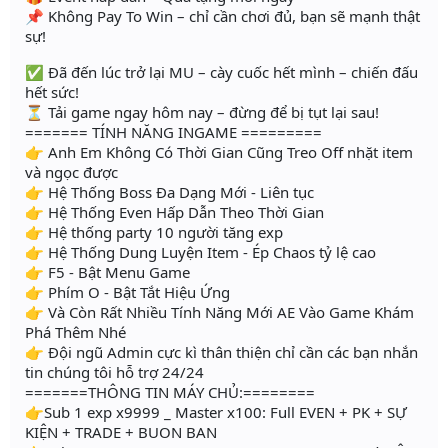
📌 Không Pay To Win – chỉ cần chơi đủ, bạn sẽ mạnh thật
sự!
✅ Đã đến lúc trở lại MU – cày cuốc hết mình – chiến đấu
hết sức!
⏳ Tải game ngay hôm nay – đừng để bị tụt lại sau!
======= TÍNH NĂNG INGAME =========
👉 Anh Em Không Có Thời Gian Cũng Treo Off nhặt item
và ngọc được
👉 Hệ Thống Boss Đa Dạng Mới - Liên tục
👉 Hệ Thống Even Hấp Dẫn Theo Thời Gian
👉 Hệ thống party 10 người tăng exp
👉 Hệ Thống Dung Luyện Item - Ép Chaos tỷ lệ cao
👉 F5 - Bật Menu Game
👉 Phím O - Bật Tắt Hiệu Ứng
👉 Và Còn Rất Nhiều Tính Năng Mới AE Vào Game Khám
Phá Thêm Nhé
👉 Đội ngũ Admin cực kì thân thiện chỉ cần các bạn nhắn
tin chúng tôi hỗ trợ 24/24
=======THÔNG TIN MÁY CHỦ:========
👉Sub 1 exp x9999 _ Master x100: Full EVEN + PK + SỰ
KIỆN + TRADE + BUON BAN