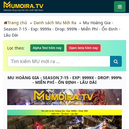
Trang chủ
Danh sách Mu Mới Ra
Mu Hoàng Gia -
Season 7-15 - Exp: 9999x - Drop: 999% - Miễn Phí - Ổn Định -
Lâu Dài
Lọc theo:
Alpha Test hôm nay
Open beta hôm nay
MU HOÀNG GIA - SEASON 7-15 - EXP: 9999X - DROP: 999%
- MIỄN PHÍ - ỔN ĐỊNH - LÂU DÀI