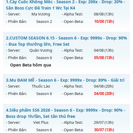
1.
Cày Cuốc Không Mốc - Season 2 - Exp: 200x - Drop: 20% -
Săn Boss Cực Đã Train 1 Wc Tại K4
- Server:
Ma Vương
- Alpha Test:
08/08
(13h)
- Phiên Bản:
Season 2
- Open Beta:
10/08
(13h)
Cày Cuốc Không Mốc - Săn Boss Cực Đã Train 1 Wc Tại K4
2.
CUSTOM SEASON 6.15 - Season 6 - Exp: 9999x - Drop: 90%
Mu mới ra tháng 08 2026 - Mở máy chủ
Ma Vương
vào 13h
- Đua Top thưởng lớn, Free Set
ngày 10/08/2626
- Server:
Quân Vương
- Alpha Test:
04/08
(13h)
- Phiên Bản:
Season 6
- Open Beta:
05/08
(13h)
Exp: 200x - Drop: 20%
Open Beta hôm qua
Kiểu reset: Reset In Game
Thể loại: Mu Nguyên bản Webzen
CUSTOM SEASON 6.15 - Đua Top thưởng lớn, Free Set
3.
Mu ĐAM MÊ - Season 6 - Exp: 9999x - Drop: 89% - Giải trí
Antihack: GameGuard
Mu mới ra tháng 08 2026 - Mở máy chủ
Quân Vương
vào
- Server:
Thuốc Lào
- Alpha Test:
04/08
(20h)
13h ngày 05/08/2626
- Phiên Bản:
Season 6
- Open Beta:
04/08
(20h)
Exp: 9999x - Drop: 90%
Mu ĐAM MÊ - Giải trí
Kiểu reset: Reset In Game
4.
Siêu phẩm SS6 2026 - Season 6 - Exp: 9999x - Drop: 90% -
Mu mới ra tháng 08 2026 - Mở máy chủ
Thuốc Lào
vào 20h
Boss drop 1h/lần, Set tân thủ free
Thể loại: Mu Bán Đồ Full Trong Shop
ngày 04/08/2626
- Server:
Viet Plus
- Alpha Test:
29/07
(13h)
Antihack: Phoenix Season 6.15
- Phiên Bản:
Season 6
- Open Beta:
30/07
(13h)
Exp: 9999x - Drop: 89%