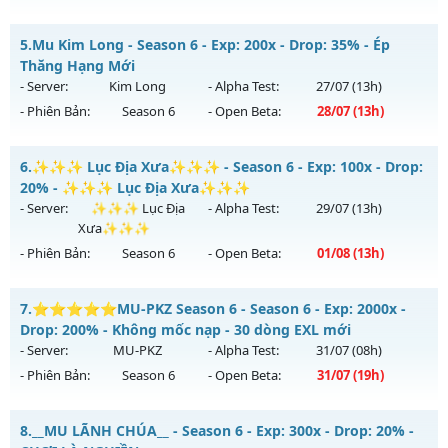
Kiểu reset: Reset In Game
Siêu phẩm SS6 2026 - Boss drop 1h/lần, Set tân thủ free
5.
Mu Kim Long - Season 6 - Exp: 200x - Drop: 35% - Ép
Thể loại: Mu Bán Đồ Full Trong Shop
Mu mới ra tháng 07 2026 - Mở máy chủ
Viet Plus
vào 13h
Thăng Hạng Mới
Antihack: UGK
ngày 30/07/2626
- Server:
Kim Long
- Alpha Test:
27/07
(13h)
- Phiên Bản:
Season 6
- Open Beta:
28/07
(13h)
Exp: 9999x - Drop: 90%
Kiểu reset: Reset In Game
Mu Kim Long - Ép Thăng Hạng Mới
6.
✨✨✨ Lục Địa Xưa✨✨✨ - Season 6 - Exp: 100x - Drop:
Thể loại: Mu Bán Đồ Full Trong Shop
Mu mới ra tháng 07 2026 - Mở máy chủ
Kim Long
vào 13h
20% - ✨✨✨ Lục Địa Xưa✨✨✨
Antihack: Phoenix 2026
ngày 28/07/2626
- Server:
✨✨✨ Lục Địa
- Alpha Test:
29/07
(13h)
Xưa✨✨✨
Exp: 200x - Drop: 35%
- Phiên Bản:
Season 6
- Open Beta:
01/08
(13h)
Kiểu reset: Reset In Game
Thể loại: Mu Custom thêm đồ mới
✨✨✨ Lục Địa Xưa✨✨✨ - ✨✨✨ Lục Địa Xưa✨✨✨
7.
⭐⭐⭐⭐⭐MU-PKZ Season 6 - Season 6 - Exp: 2000x -
Antihack: CheatGuard
Mu mới ra tháng 08 2026 - Mở máy chủ
✨✨✨ Lục Địa
Drop: 200% - Không mốc nạp - 30 dòng EXL mới
Xưa✨✨✨
vào 13h ngày 01/08/2626
- Server:
MU-PKZ
- Alpha Test:
31/07
(08h)
- Phiên Bản:
Season 6
- Open Beta:
31/07
(19h)
Exp: 100x - Drop: 20%
Kiểu reset: Reset In Game
⭐⭐⭐⭐⭐MU-PKZ Season 6 - Không mốc nạp - 30 dòng
8.
__MU LÃNH CHÚA__ - Season 6 - Exp: 300x - Drop: 20% -
Thể loại: Mu Nguyên bản Webzen
EXL mới