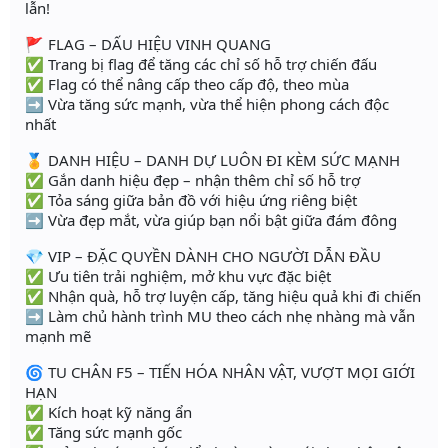
lẫn!
🚩 FLAG – DẤU HIỆU VINH QUANG
✅ Trang bị flag để tăng các chỉ số hỗ trợ chiến đấu
✅ Flag có thể nâng cấp theo cấp độ, theo mùa
➡️ Vừa tăng sức mạnh, vừa thể hiện phong cách độc
nhất
🏅 DANH HIỆU – DANH DỰ LUÔN ĐI KÈM SỨC MẠNH
✅ Gắn danh hiệu đẹp – nhận thêm chỉ số hỗ trợ
✅ Tỏa sáng giữa bản đồ với hiệu ứng riêng biệt
➡️ Vừa đẹp mắt, vừa giúp bạn nổi bật giữa đám đông
💎 VIP – ĐẶC QUYỀN DÀNH CHO NGƯỜI DẪN ĐẦU
✅ Ưu tiên trải nghiệm, mở khu vực đặc biệt
✅ Nhận quà, hỗ trợ luyện cấp, tăng hiệu quả khi đi chiến
➡️ Làm chủ hành trình MU theo cách nhẹ nhàng mà vẫn
mạnh mẽ
🌀 TU CHÂN F5 – TIẾN HÓA NHÂN VẬT, VƯỢT MỌI GIỚI
HẠN
✅ Kích hoạt kỹ năng ẩn
✅ Tăng sức mạnh gốc