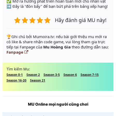
✅ Mở ra hướng phát triển hoàn toàn mới cho nhân vật
➡️ Đây là "đòn bẩy" để bạn bứt phá trên bảng xếp hạng!
Hãy đánh giá MU này!
️🏆Ghi chú bởi Mumoira.tv: nếu bài giới thiệu mu mới ra
có like & share nhận code game, vui lòng tham gia trực
tiếp tại Fanpage của
Mu Hoàng Gia
theo đường dẫn sau:
Fanpage
Tìm kiếm Mu:
Season 0-1
Season 2
Season 3-5
Season 6
Season 7-15
Season 16-20
Season 21
MU Online mọi người cũng chơi