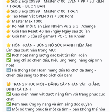
👉Sub 2 exp x9999 _ Master x100: EVEN + PK + SỰ KIỆN
+ TRADE + BUON BAN
👉Sub 3 exp x9999 _ Master x100: TRAIN
👉 Tạo Nhân Vật OPEN 0 rs + 30k Pont
👉 Master Max 1000
👉 Ko Mất Thời Gian Làm Nhiệm Vụ 2 & 3 : /change
👉 Giới Hạn Reset: 40 lần /ngày Ngày sau 20 lần
👉 Giới hạn 5 cửa sổ game/1 PC - 5 Tài Khoản
🌟 HỒN HOÀN – BÙNG NỔ SỨC MẠNH TIỀM ẨN!
Lần đầu xuất hiện trong MU:
✅ Kích hoạt năng lượng đặc biệt từ Hồn Hoàn
✅ Tăng chỉ số chiến đấu, hiệu ứng riêng, nâng cấp linh
hoạt
➡️ Hệ thống Hồn Hoàn mang đến lối chơi đa dạng –
chiến đấu sáng tạo theo cách của bạn!
👑 TRANG PHỤC MỚI – ĐẲNG CẤP NHÂN VẬT, KHẲNG
ĐỊNH CÁ TÍNH
✅ Giao diện nhân vật được nâng tầm với trang phục cực
chất
✅ Kèm hiệu ứng kỹ năng và ánh sáng độc quyền
➡️ Mỗi bộ trang phục là một cá tính – bạn không thể hòa