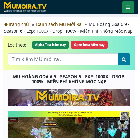
Trang chủ
Danh sách Mu Mới Ra
Mu Hoàng Goa 6.9 -
Season 6 - Exp: 1000x - Drop: 100% - Miễn Phí Không Mốc Nạp
Lọc theo:
Alpha Test hôm nay
Open beta hôm nay
MU HOÀNG GOA 6.9 - SEASON 6 - EXP: 1000X - DROP:
100% - MIỄN PHÍ KHÔNG MỐC NẠP