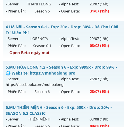
Antihack: Xshiel
Mu mới ra tháng 08 2026 - Mở máy chủ
Băng Tuyết
vào 13h
- Server:
THANH LONG
- Alpha Test:
28/07
(16h)
ngày 06/08/2626
- Phiên Bản:
Season 6
- Open Beta:
31/07
(19h)
Exp: 9999x - Drop: 90%
MU LIÊN MINH - CUSTOM 6.15 200K MAX TOP
Kiểu reset: Reset In Game
4.
Hà Nội - Season 0-1 - Exp: 20x - Drop: 30% - Dễ Chơi Giải
Mu mới ra tháng 07 2026 - Mở máy chủ
THANH LONG
vào
Trí Miễn Phí
Thể loại: Mu Custom thêm đồ mới
19h ngày 31/07/2626
- Server:
LORENCIA
- Alpha Test:
29/07
(19h)
Antihack: Gold Dragon
- Phiên Bản:
Season 0-1
- Open Beta:
08/08
(19h)
Exp: 99999x - Drop: 1000%
Open Beta ngày mai
Kiểu reset: Reset In Game
Thể loại: Mu Custom thêm đồ mới
Hà Nội - Dễ Chơi Giải Trí Miễn Phí
5.
MU HỎA LONG 1.2 - Season 6 - Exp: 9999x - Drop: 99% -
Antihack: BDC
Mu mới ra tháng 08 2026 - Mở máy chủ
LORENCIA
vào 19h
🌐 Website: https://muhoalong.pro
ngày 08/08/2626
- Server:
- Alpha Test:
26/07
(19h)
https://facebook.com/muhoalong
Exp: 20x - Drop: 30%
- Phiên Bản:
Season 6
- Open Beta:
28/07
(19h)
Kiểu reset: Reset In Game
Thể loại: Mu Nguyên bản Webzen
MU HỎA LONG 1.2 - 🌐 Website: https://muhoalong.pro
6.
MU THIÊN MỆNH - Season 6 - Exp: 500x - Drop: 20% -
Antihack: gold
Mu mới ra tháng 07 2026 - Mở máy chủ
SEASON 6.3 CLASSIC
https://facebook.com/muhoalong
vào 19h ngày
- Server:
THIÊN MỆNH
- Alpha Test:
08/08
(19h)
28/07/2626
- Phiên Bản:
Season 6
- Open Beta:
09/08
(19h)