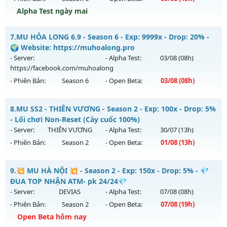
Exp: 9999x - Drop: 99%
Alpha Test ngày mai
Kiểu reset: Non Reset
MU THIÊN MỆNH - SEASON 6.3 CLASSIC
7.
MU HỎA LONG 6.9 - Season 6 - Exp: 9999x - Drop: 20% -
Thể loại: Mu Nguyên bản Webzen
Mu mới ra tháng 08 2026 - Mở máy chủ
THIÊN MỆNH
vào
🌍 Website: https://muhoalong.pro
Antihack: XShield
19h ngày 09/08/2626
- Server:
- Alpha Test:
03/08
(08h)
https://facebook.com/muhoalong
Exp: 500x - Drop: 20%
- Phiên Bản:
Season 6
- Open Beta:
03/08
(08h)
Kiểu reset: Reset In Game
Thể loại: Mu Nguyên bản Webzen
MU HỎA LONG 6.9 - 🌍 Website: https://muhoalong.pro
8.
MU SS2 - THIÊN VƯƠNG - Season 2 - Exp: 100x - Drop: 5%
Antihack: Antihack chạy bằng cơm
Mu mới ra tháng 08 2026 - Mở máy chủ
- Lối chơi Non-Reset (Cày cuốc 100%)
https://facebook.com/muhoalong
vào 08h ngày
- Server:
THIÊN VƯƠNG
- Alpha Test:
30/07
(13h)
03/08/2626
- Phiên Bản:
Season 2
- Open Beta:
01/08
(13h)
Exp: 9999x - Drop: 20%
MU SS2 - THIÊN VƯƠNG - Lối chơi Non-Reset (Cày cuốc
Kiểu reset: Non Reset
9.
💥 MU HÀ NỘI 💥 - Season 2 - Exp: 150x - Drop: 5% - 💎
100%)
ĐUA TOP NHẬN ATM- pk 24/24💎
Thể loại: Mu Nguyên bản Webzen
Mu mới ra tháng 08 2026 - Mở máy chủ
THIÊN VƯƠNG
vào
- Server:
DEVIAS
- Alpha Test:
07/08
(08h)
Antihack: XShield
13h ngày 01/08/2626
- Phiên Bản:
Season 2
- Open Beta:
07/08
(19h)
Exp: 100x - Drop: 5%
Open Beta hôm nay