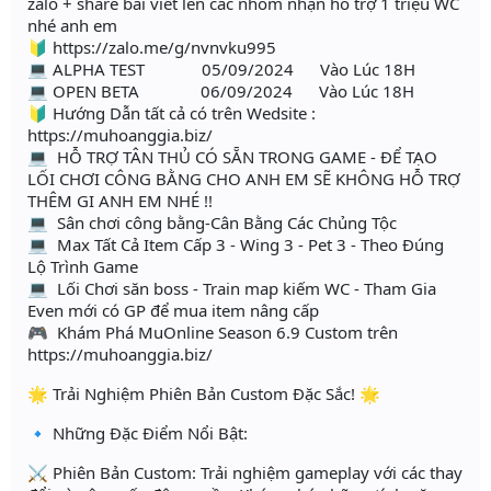
zalo + share bài viết lên các nhóm nhận hỗ trợ 1 triệu WC
nhé anh em
🔰 https://zalo.me/g/nvnvku995
💻 ALPHA TEST 05/09/2024 Vào Lúc 18H
💻 OPEN BETA 06/09/2024 Vào Lúc 18H
🔰 Hướng Dẫn tất cả có trên Wedsite :
https://muhoanggia.biz/
💻 HỖ TRỢ TÂN THỦ CÓ SẴN TRONG GAME - ĐỂ TẠO
LỐI CHƠI CÔNG BẰNG CHO ANH EM SẼ KHÔNG HỖ TRỢ
THÊM GI ANH EM NHÉ !!
💻 Sân chơi công bằng-Cân Bằng Các Chủng Tộc
💻 Max Tất Cả Item Cấp 3 - Wing 3 - Pet 3 - Theo Đúng
Lộ Trình Game
💻 Lối Chơi săn boss - Train map kiếm WC - Tham Gia
Even mới có GP để mua item nâng cấp
🎮 Khám Phá MuOnline Season 6.9 Custom trên
https://muhoanggia.biz/
🌟 Trải Nghiệm Phiên Bản Custom Đặc Sắc! 🌟
🔹 Những Đặc Điểm Nổi Bật:
⚔️ Phiên Bản Custom: Trải nghiệm gameplay với các thay