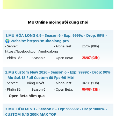
MU Online mọi người cũng chơi
1.
MU HỎA LONG 6.9 - Season 6 - Exp: 9999x - Drop: 99% -
🌍 Website: https://muhoalong.pro
- Server:
- Alpha Test:
26/07
(08h)
https://facebook.com/muhoalong
- Phiên Bản:
Season 6
- Open Beta:
28/07
(08h)
MU HỎA LONG 6.9 - 🌍 Website: https://muhoalong.pro
2.
Mu Custom New 2026 - Season 6 - Exp: 9999x - Drop: 90%
Mu mới ra tháng 07 2026 - Mở máy chủ
- Mu Ss6.18 Full Custom 60 Fps Đồ Mới
https://facebook.com/muhoalong
vào 08h ngày
- Server:
Băng Tuyết
- Alpha Test:
04/08
(13h)
28/07/2626
- Phiên Bản:
Season 6
- Open Beta:
06/08
(13h)
Exp: 9999x - Drop: 99%
Open Beta hôm qua
Kiểu reset: Non Reset
Mu Custom New 2026 - Mu Ss6.18 Full Custom 60 Fps Đồ
3.
MU LIÊN MINH - Season 6 - Exp: 99999x - Drop: 1000% -
Thể loại: Mu Nguyên bản Webzen
Mới
CUSTOM 6.15 200K MAX TOP