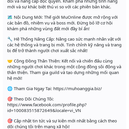
đổi và nâng cấp độc quyền. Khám phá những tính năng
mới và sự khác biệt thú vị so với các phiên bản khác.
🗺️ Nội Dung Mới: Thế giới MuOnline được mở rộng với
các bản đồ, nhiệm vụ và boss mới. Đừng bỏ lỡ cơ hội
khám phá những vùng đất mới đầy bí ẩn!
🔧 Hệ Thống Nâng Cấp: Nâng cao sức mạnh nhân vật với
các hệ thống và trang bị mới. Tinh chỉnh kỹ năng và trang
bị để trở thành người chơi xuất sắc nhất!
🤝 Cộng Đồng Thân Thiện: Kết nối và chiến đấu cùng
những người chơi khác trong một cộng đồng sôi động và
thân thiện. Tham gia guild và tạo dựng những mối quan
hệ mới!
🌐 Tham Gia Ngay Tại: https://muhoanggia.biz/
🎯 Theo Dõi Chúng Tôi:
https://www.facebook.com/profile.php?
id=100083515872649&locale=vi_VN
🎯 Cập nhật tin tức và sự kiện mới nhất bằng cách theo
dõi chúng tôi trên mạng xã hội!