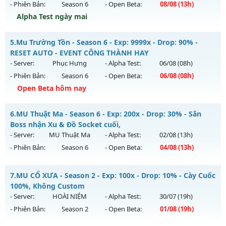
27/07/2626
- Phiên Bản:
Season 6
- Open Beta:
08/08
(13h)
Exp: 99999x - Drop: 99%
Alpha Test ngày mai
Kiểu reset: Non Reset
Mu Tinh Hoa - Đông Người Chơi-Lối Chơi Cực Cuốn
5.
Mu Trường Tồn - Season 6 - Exp: 9999x - Drop: 90% -
Thể loại: Mu Nguyên bản Webzen
Mu mới ra tháng 08 2026 - Mở máy chủ
LORENCIA
vào 13h
RESET AUTO - EVENT CÔNG THÀNH HAY
Antihack: Xshiel
ngày 08/08/2626
- Server:
Phục Hưng
- Alpha Test:
06/08
(08h)
- Phiên Bản:
Season 6
- Open Beta:
06/08
(08h)
Exp: 500x - Drop: 40%
Open Beta hôm nay
Kiểu reset: Reset In Game
Thể loại: Mu Nguyên bản Webzen
Mu Trường Tồn - RESET AUTO - EVENT CÔNG THÀNH HAY
6.
MU Thuật Ma - Season 6 - Exp: 200x - Drop: 30% - Săn
Antihack: Anti Vip
Mu mới ra tháng 08 2026 - Mở máy chủ
Phục Hưng
vào 08h
Boss nhận Xu & Đồ Socket cuối,
ngày 06/08/2626
- Server:
MU Thuật Ma
- Alpha Test:
02/08
(13h)
- Phiên Bản:
Season 6
- Open Beta:
04/08
(13h)
Exp: 9999x - Drop: 90%
Kiểu reset: Reset In Game
MU Thuật Ma - Săn Boss nhận Xu & Đồ Socket cuối,
7.
MU CỔ XƯA - Season 2 - Exp: 100x - Drop: 10% - Cày Cuốc
Thể loại: Mu Nguyên bản Webzen
Mu mới ra tháng 08 2026 - Mở máy chủ
MU Thuật Ma
vào
100%, Không Custom
Antihack: ICMPROTECT ✅ 🔴 ✨ ⚡️
13h ngày 04/08/2626
- Server:
HOÀI NIỆM
- Alpha Test:
30/07
(19h)
- Phiên Bản:
Season 2
- Open Beta:
01/08
(19h)
Exp: 200x - Drop: 30%
Kiểu reset: Reset In Game