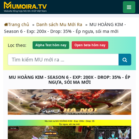
Trang chủ
Danh sách Mu Mới Ra
MU HOÀNG KIM -
Season 6 - Exp: 200x - Drop: 35% - Ép ngựa, sói ma mới
Lọc theo:
Alpha Test hôm nay
Open beta hôm nay
MU HOÀNG KIM - SEASON 6 - EXP: 200X - DROP: 35% - ÉP
NGỰA, SÓI MA MỚI