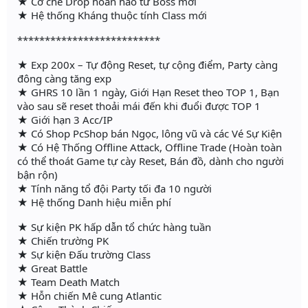
★ Cơ chế Drop hoàn hảo từ Boss mới
★ Hệ thống Kháng thuộc tính Class mới
**************************
★ Exp 200x – Tự động Reset, tự cộng điểm, Party càng
đông càng tăng exp
★ GHRS 10 lần 1 ngày, Giới Hạn Reset theo TOP 1, Bạn
vào sau sẽ reset thoải mái đến khi đuổi được TOP 1
★ Giới hạn 3 Acc/IP
★ Có Shop PcShop bán Ngọc, lông vũ và các Vé Sự Kiện
★ Có Hệ Thống Offline Attack, Offline Trade (Hoàn toàn
có thể thoát Game tự cày Reset, Bán đồ, dành cho người
bận rộn)
★ Tính năng tổ đội Party tối đa 10 người
★ Hệ thống Danh hiệu miễn phí
★ Sự kiện PK hấp dẫn tổ chức hàng tuần
★ Chiến trường PK
★ Sự kiện Đấu trường Class
★ Great Battle
★ Team Death Match
★ Hỗn chiến Mê cung Atlantic