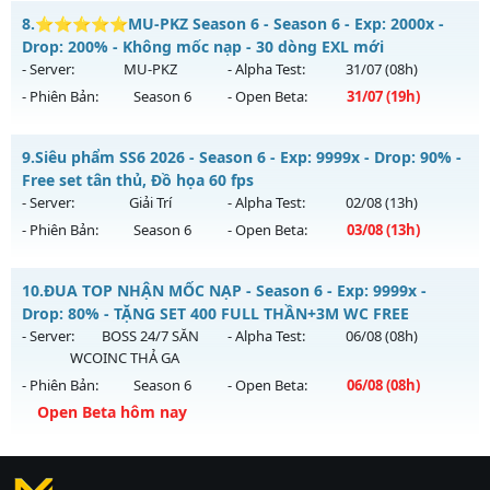
MU CỔ XƯA - Cày Cuốc 100%, Không Custom
8.
⭐⭐⭐⭐⭐MU-PKZ Season 6 - Season 6 - Exp: 2000x -
Thể loại: Mu Nguyên bản Webzen
Mu mới ra tháng 08 2026 - Mở máy chủ
HOÀI NIỆM
vào 19h
Drop: 200% - Không mốc nạp - 30 dòng EXL mới
Antihack: VietGuard
ngày 01/08/2626
- Server:
MU-PKZ
- Alpha Test:
31/07
(08h)
- Phiên Bản:
Season 6
- Open Beta:
31/07
(19h)
Exp: 100x - Drop: 10%
Kiểu reset: Reset In Game
⭐⭐⭐⭐⭐MU-PKZ Season 6 - Không mốc nạp - 30 dòng
9.
Siêu phẩm SS6 2026 - Season 6 - Exp: 9999x - Drop: 90% -
Thể loại: Mu Nguyên bản Webzen
EXL mới
Free set tân thủ, Đồ họa 60 fps
Antihack: Phiên bản mới nhất
Mu mới ra tháng 07 2026 - Mở máy chủ
MU-PKZ
vào 19h
- Server:
Giải Trí
- Alpha Test:
02/08
(13h)
ngày 31/07/2626
- Phiên Bản:
Season 6
- Open Beta:
03/08
(13h)
Exp: 2000x - Drop: 200%
Siêu phẩm SS6 2026 - Free set tân thủ, Đồ họa 60 fps
Kiểu reset: Reset In Game
10.
ĐUA TOP NHẬN MỐC NẠP - Season 6 - Exp: 9999x -
Mu mới ra tháng 08 2026 - Mở máy chủ
Giải Trí
vào 13h
Drop: 80% - TẶNG SET 400 FULL THẦN+3M WC FREE
Thể loại: Mu Nguyên bản Webzen
ngày 03/08/2626
- Server:
BOSS 24/7 SĂN
- Alpha Test:
06/08
(08h)
Antihack: SuperAnti
WCOINC THẢ GA
Exp: 9999x - Drop: 90%
- Phiên Bản:
Season 6
- Open Beta:
06/08
(08h)
Kiểu reset: Reset In Game
Open Beta hôm nay
Thể loại: Mu Bán Đồ Full Trong Shop
ĐUA TOP NHẬN MỐC NẠP - TẶNG SET 400 FULL THẦN+3M
Antihack: Anti Phoenix
WC FREE