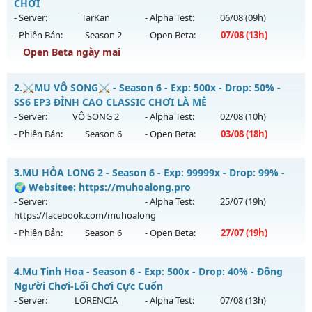
CHƠI
- Server:
TarKan
- Alpha Test:
06/08
(09h)
- Phiên Bản:
Season 2
- Open Beta:
07/08
(13h)
Open Beta ngày mai
S2FPT - GIẢI TRÍ-DỄ CHƠI
2.
⚔️MU VÔ SONG⚔️ - Season 6 - Exp: 500x - Drop: 50% -
Mu mới ra tháng 08 2026 - Mở máy chủ
TarKan
vào 13h
SS6 EP3 ĐỈNH CAO CLASSIC CHƠI LÀ MÊ
ngày 07/08/2626
- Server:
VÔ SONG 2
- Alpha Test:
02/08
(10h)
- Phiên Bản:
Season 6
- Open Beta:
03/08
(18h)
Exp: 500x - Drop: 20%
Kiểu reset: Reset In Game
⚔️MU VÔ SONG⚔️ - SS6 EP3 ĐỈNH CAO CLASSIC CHƠI LÀ MÊ
3.
MU HỎA LONG 2 - Season 6 - Exp: 99999x - Drop: 99% -
Thể loại: Mu Nguyên bản Webzen
Mu mới ra tháng 08 2026 - Mở máy chủ
VÔ SONG 2
vào 18h
🌍 Websitee: https://muhoalong.pro
Antihack: PRO
ngày 03/08/2626
- Server:
- Alpha Test:
25/07
(19h)
https://facebook.com/muhoalong
Exp: 500x - Drop: 50%
- Phiên Bản:
Season 6
- Open Beta:
27/07
(19h)
Kiểu reset: Reset In Game
Thể loại: Mu Nguyên bản Webzen
MU HỎA LONG 2 - 🌍 Websitee: https://muhoalong.pro
4.
Mu Tinh Hoa - Season 6 - Exp: 500x - Drop: 40% - Đông
Antihack: MU8X
Mu mới ra tháng 07 2026 - Mở máy chủ
Người Chơi-Lối Chơi Cực Cuốn
https://facebook.com/muhoalong
vào 19h ngày
- Server:
LORENCIA
- Alpha Test:
07/08
(13h)