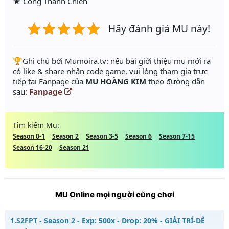
★ Công Thành Chiến
Hãy đánh giá MU này!
️🏆Ghi chú bởi Mumoira.tv: nếu bài giới thiệu mu mới ra
có like & share nhận code game, vui lòng tham gia trực
tiếp tại Fanpage của
MU HOÀNG KIM
theo đường dẫn
sau:
Fanpage
Tìm kiếm Mu:
Season 0-1
Season 2
Season 3-5
Season 6
Season 7-15
Season 16-20
Season 21
MU Online mọi người cũng chơi
1.
S2FPT - Season 2 - Exp: 500x - Drop: 20% - GIẢI TRÍ-DỄ