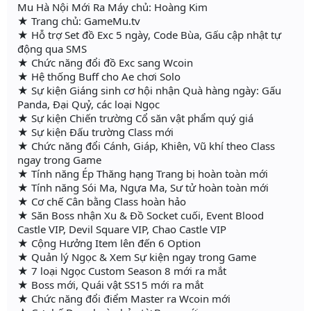
Mu Hà Nội Mới Ra Máy chủ: Hoàng Kim
★ Trang chủ: GameMu.tv
★ Hỗ trợ Set đồ Exc 5 ngày, Code Bùa, Gấu cập nhật tự
động qua SMS
★ Chức năng đổi đồ Exc sang Wcoin
★ Hệ thống Buff cho Ae chơi Solo
★ Sự kiện Giáng sinh cơ hội nhận Quà hàng ngày: Gấu
Panda, Đại Quỷ, các loại Ngọc
★ Sự kiện Chiến trường Cổ săn vật phẩm quý giá
★ Sự kiện Đấu trường Class mới
★ Chức năng đổi Cánh, Giáp, Khiên, Vũ khí theo Class
ngay trong Game
★ Tính năng Ép Thăng hạng Trang bị hoàn toàn mới
★ Tính năng Sói Ma, Ngựa Ma, Sư tử hoàn toàn mới
★ Cơ chế Cân bằng Class hoàn hảo
★ Săn Boss nhận Xu & Đồ Socket cuối, Event Blood
Castle VIP, Devil Square VIP, Chao Castle VIP
★ Cộng Hưởng Item lên đến 6 Option
★ Quản lý Ngọc & Xem Sự kiện ngay trong Game
★ 7 loại Ngọc Custom Season 8 mới ra mắt
★ Boss mới, Quái vật SS15 mới ra mắt
★ Chức năng đổi điểm Master ra Wcoin mới