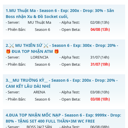
1.
MU Thuật Ma - Season 6 - Exp: 200x - Drop: 30% - Săn
Boss nhận Xu & Đồ Socket cuối,
- Server:
MU Thuật Ma
- Alpha Test:
02/08
(13h)
- Phiên Bản:
Season 6
- Open Beta:
04/08
(13h)
MU Thuật Ma - Săn Boss nhận Xu & Đồ Socket cuối,
2.
⚔️ MU THIÊN SỨ ⚔️ - Season 6 - Exp: 300x - Drop: 20% -
Mu mới ra tháng 08 2026 - Mở máy chủ
MU Thuật Ma
vào
🎁 ĐUA TOP NHẬN ATM 🎁
13h ngày 04/08/2626
- Server:
LORENCIA
- Alpha Test:
31/07
(14h)
- Phiên Bản:
Season 6
- Open Beta:
31/07
(19h)
Exp: 200x - Drop: 30%
Kiểu reset: Reset In Game
⚔️ MU THIÊN SỨ ⚔️ - 🎁 ĐUA TOP NHẬN ATM 🎁
3.
__MU TRUỜNG KỲ__ - Season 6 - Exp: 200x - Drop: 20% -
Thể loại: Mu Nguyên bản Webzen
Mu mới ra tháng 07 2026 - Mở máy chủ
LORENCIA
vào 19h
CAM KẾT LÂU DÀI NHÉ
Antihack: VietGuard
ngày 31/07/2626
- Server:
ARENA
- Alpha Test:
03/08
(10h)
- Phiên Bản:
Season 6
- Open Beta:
03/08
(10h)
Exp: 300x - Drop: 20%
Kiểu reset: Reset In Game
__MU TRUỜNG KỲ__ - CAM KẾT LÂU DÀI NHÉ
4.
ĐUA TOP NHẬN MỐC NẠP - Season 6 - Exp: 9999x - Drop:
Thể loại: Mu Nguyên bản Webzen
Mu mới ra tháng 08 2026 - Mở máy chủ
ARENA
vào 10h
80% - TẶNG SET 400 FULL THẦN+3M WC FREE
Antihack: BDCAM
ngày 03/08/2626
- Server:
BOSS 24/7 SĂN
- Alpha Test:
06/08
(08h)