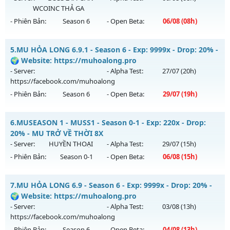
WCOINC THẢ GA
Exp: 200x - Drop: 20%
- Phiên Bản:
Season 6
- Open Beta:
06/08
(08h)
Kiểu reset: Reset In Game
Thể loại: Mu Nguyên bản Webzen
ĐUA TOP NHẬN MỐC NẠP - TẶNG SET 400 FULL THẦN+3M
5.
MU HỎA LONG 6.9.1 - Season 6 - Exp: 9999x - Drop: 20% -
WC FREE
Antihack: GoldShield
🌍 Website: https://muhoalong.pro
Mu mới ra tháng 08 2026 - Mở máy chủ
BOSS 24/7 SĂN
- Server:
- Alpha Test:
27/07
(20h)
WCOINC THẢ GA
vào 08h ngày 06/08/2626
https://facebook.com/muhoalong
- Phiên Bản:
Season 6
- Open Beta:
29/07
(19h)
Exp: 9999x - Drop: 80%
Kiểu reset: Reset In Game
MU HỎA LONG 6.9.1 - 🌍 Website: https://muhoalong.pro
6.
MUSEASON 1 - MUSS1 - Season 0-1 - Exp: 220x - Drop:
Thể loại: Mu Nguyên bản Webzen
Mu mới ra tháng 07 2026 - Mở máy chủ
20% - MU TRỞ VỀ THỜI 8X
Antihack: KHÔNG THỂ HACK
https://facebook.com/muhoalong
vào 19h ngày
- Server:
HUYỀN THOẠI
- Alpha Test:
29/07
(15h)
29/07/2626
- Phiên Bản:
Season 0-1
- Open Beta:
06/08
(15h)
Exp: 9999x - Drop: 20%
MUSEASON 1 - MUSS1 - MU TRỞ VỀ THỜI 8X
Kiểu reset: Non Reset
7.
MU HỎA LONG 6.9 - Season 6 - Exp: 9999x - Drop: 20% -
Mu mới ra tháng 08 2026 - Mở máy chủ
HUYỀN THOẠI
vào
🌍 Website: https://muhoalong.pro
Thể loại: Mu Nguyên bản Webzen
15h ngày 06/08/2626
- Server:
- Alpha Test:
03/08
(13h)
Antihack: Xshiel
https://facebook.com/muhoalong
Exp: 220x - Drop: 20%
- Phiên Bản:
Season 6
- Open Beta:
04/08
(13h)