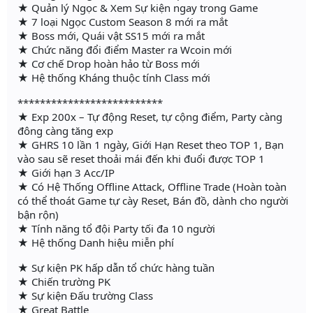
★ Quản lý Ngọc & Xem Sự kiện ngay trong Game
★ 7 loại Ngọc Custom Season 8 mới ra mắt
★ Boss mới, Quái vật SS15 mới ra mắt
★ Chức năng đổi điểm Master ra Wcoin mới
★ Cơ chế Drop hoàn hảo từ Boss mới
★ Hệ thống Kháng thuộc tính Class mới
**************************
★ Exp 200x – Tự động Reset, tự cộng điểm, Party càng
đông càng tăng exp
★ GHRS 10 lần 1 ngày, Giới Hạn Reset theo TOP 1, Bạn
vào sau sẽ reset thoải mái đến khi đuổi được TOP 1
★ Giới hạn 3 Acc/IP
★ Có Hệ Thống Offline Attack, Offline Trade (Hoàn toàn
có thể thoát Game tự cày Reset, Bán đồ, dành cho người
bận rộn)
★ Tính năng tổ đội Party tối đa 10 người
★ Hệ thống Danh hiệu miễn phí
★ Sự kiện PK hấp dẫn tổ chức hàng tuần
★ Chiến trường PK
★ Sự kiện Đấu trường Class
★ Great Battle