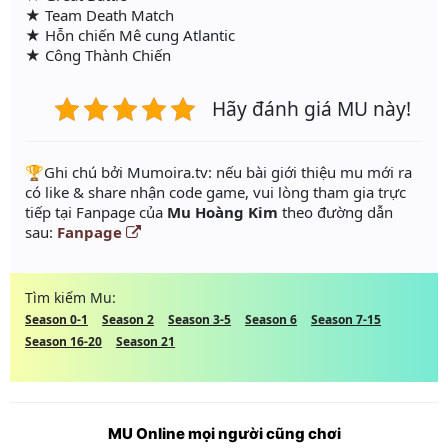
★ Team Death Match
★ Hỗn chiến Mê cung Atlantic
★ Công Thành Chiến
Hãy đánh giá MU này!
️🏆Ghi chú bởi Mumoira.tv: nếu bài giới thiệu mu mới ra
có like & share nhận code game, vui lòng tham gia trực
tiếp tại Fanpage của
Mu Hoàng Kim
theo đường dẫn
sau:
Fanpage
Tìm kiếm Mu:
Season 0-1
Season 2
Season 3-5
Season 6
Season 7-15
Season 16-20
Season 21
MU Online mọi người cũng chơi