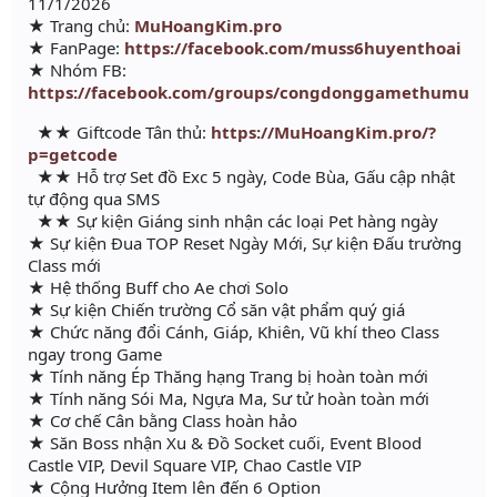
11/1/2026
★ Trang chủ:
MuHoangKim.pro
★ FanPage:
https://facebook.com/muss6huyenthoai
★ Nhóm FB:
https://facebook.com/groups/congdonggamethumu
★★ Giftcode Tân thủ:
https://MuHoangKim.pro/?
p=getcode
★★ Hỗ trợ Set đồ Exc 5 ngày, Code Bùa, Gấu cập nhật
tự động qua SMS
★★ Sự kiện Giáng sinh nhận các loại Pet hàng ngày
★ Sự kiện Đua TOP Reset Ngày Mới, Sự kiện Đấu trường
Class mới
★ Hệ thống Buff cho Ae chơi Solo
★ Sự kiện Chiến trường Cổ săn vật phẩm quý giá
★ Chức năng đổi Cánh, Giáp, Khiên, Vũ khí theo Class
ngay trong Game
★ Tính năng Ép Thăng hạng Trang bị hoàn toàn mới
★ Tính năng Sói Ma, Ngựa Ma, Sư tử hoàn toàn mới
★ Cơ chế Cân bằng Class hoàn hảo
★ Săn Boss nhận Xu & Đồ Socket cuối, Event Blood
Castle VIP, Devil Square VIP, Chao Castle VIP
★ Cộng Hưởng Item lên đến 6 Option