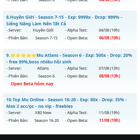
Kiểu reset: Reset In Game
Thể loại: Mu Nguyên bản Webzen
MU HỎA LONG 6.9 - 🌍 Website: https://muhoalong.pro
8.
Huyền Giới - Season 7-15 - Exp: 9999x - Drop: 999% -
Antihack: IGMU.DEV
Mu mới ra tháng 08 2026 - Mở máy chủ
Siêng Năng Làm Nên Tất Cả
https://facebook.com/muhoalong
vào 13h ngày
- Server:
Huyền Giới
- Alpha Test:
04/08
(19h)
04/08/2626
- Phiên Bản:
Season 7-15
- Open Beta:
06/08
(19h)
Exp: 9999x - Drop: 20%
Huyền Giới - Siêng Năng Làm Nên Tất Cả
Kiểu reset: Non Reset
9.
⭐⭐⭐⭐⭐Mu Atlans - Season 6 - Exp: 500x - Drop: 20%
Mu mới ra tháng 08 2026 - Mở máy chủ
Huyền Giới
vào 19h
- free 99%,boss nhiều-hồi sinh
Thể loại: Mu Nguyên bản Webzen
ngày 06/08/2626
- Server:
Atlans
- Alpha Test:
07/08
(13h)
Antihack: XShield
- Phiên Bản:
Season 6
- Open Beta:
08/08
(13h)
Exp: 9999x - Drop: 999%
Open Beta hôm nay
Kiểu reset: Reset In Game
Thể loại: Mu Custom thêm đồ mới
⭐⭐⭐⭐⭐Mu Atlans - free 99%,boss nhiều-hồi sinh
10.
Top Mu Online - Season 16-20 - Exp: 80x - Drop: 35% -
Antihack: Anti
Mu mới ra tháng 08 2026 - Mở máy chủ
Atlans
vào 13h
Max 2 acc/pc - no vip - freebies
ngày 08/08/2626
- Server:
X80 New
- Alpha Test:
11/08
(19h)
- Phiên Bản:
Season 16-20
- Open Beta:
11/08
(19h)
Exp: 500x - Drop: 20%
Kiểu reset: Reset In Game
Top Mu Online - Max 2 acc/pc - no vip - freebies