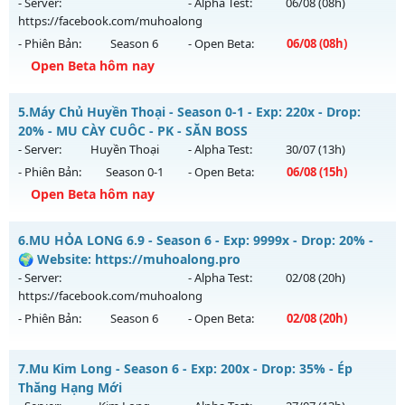
https://facebook.com/muhoalong
vào 13h ngày
- Server:
- Alpha Test:
06/08
(08h)
05/08/2626
https://facebook.com/muhoalong
- Phiên Bản:
Season 6
- Open Beta:
06/08
(08h)
Exp: 9999x - Drop: 20%
Open Beta hôm nay
Kiểu reset: Non Reset
Thể loại: Mu Nguyên bản Webzen
MU HỎA LONG 6.9 - 🌐 Website: https://muhoalong.pro
5.
Máy Chủ Huyền Thoại - Season 0-1 - Exp: 220x - Drop:
Antihack: XShield
Mu mới ra tháng 08 2026 - Mở máy chủ
20% - MU CÀY CUÔC - PK - SĂN BOSS
https://facebook.com/muhoalong
vào 08h ngày
- Server:
Huyền Thoại
- Alpha Test:
30/07
(13h)
06/08/2626
- Phiên Bản:
Season 0-1
- Open Beta:
06/08
(15h)
Exp: 9999x - Drop: 20%
Open Beta hôm nay
Kiểu reset: Non Reset
Máy Chủ Huyền Thoại - MU CÀY CUÔC - PK - SĂN BOSS
6.
MU HỎA LONG 6.9 - Season 6 - Exp: 9999x - Drop: 20% -
Thể loại: Mu Nguyên bản Webzen
Mu mới ra tháng 08 2026 - Mở máy chủ
Huyền Thoại
vào
🌍 Website: https://muhoalong.pro
Antihack: XShield
15h ngày 06/08/2626
- Server:
- Alpha Test:
02/08
(20h)
https://facebook.com/muhoalong
Exp: 220x - Drop: 20%
- Phiên Bản:
Season 6
- Open Beta:
02/08
(20h)
Kiểu reset: Reset In Game
Thể loại: Mu Nguyên bản Webzen
MU HỎA LONG 6.9 - 🌍 Website: https://muhoalong.pro
7.
Mu Kim Long - Season 6 - Exp: 200x - Drop: 35% - Ép
Antihack: IGMU.DEV
Mu mới ra tháng 08 2026 - Mở máy chủ
Thăng Hạng Mới
https://facebook.com/muhoalong
vào 20h ngày