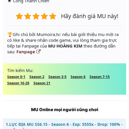
★ Công Thành Chiến
Hãy đánh giá MU này!
️🏆Ghi chú bởi Mumoira.tv: nếu bài giới thiệu mu mới ra
có like & share nhận code game, vui lòng tham gia trực
tiếp tại Fanpage của
MU HOÀNG KIM
theo đường dẫn
sau:
Fanpage
Tìm kiếm Mu:
Season 0-1
Season 2
Season 3-5
Season 6
Season 7-15
Season 16-20
Season 21
MU Online mọi người cũng chơi
1.
LỤC ĐỊA MU SS6.15 - Season 6 - Exp: 5555x - Drop: 100% -