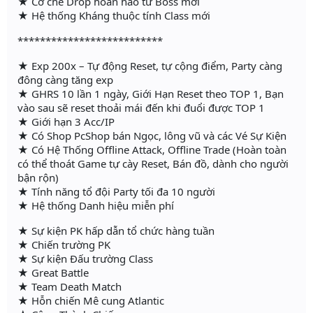
★ Cơ chế Drop hoàn hảo từ Boss mới
★ Hệ thống Kháng thuộc tính Class mới
**************************
★ Exp 200x – Tự động Reset, tự cộng điểm, Party càng
đông càng tăng exp
★ GHRS 10 lần 1 ngày, Giới Hạn Reset theo TOP 1, Bạn
vào sau sẽ reset thoải mái đến khi đuổi được TOP 1
★ Giới hạn 3 Acc/IP
★ Có Shop PcShop bán Ngọc, lông vũ và các Vé Sự Kiện
★ Có Hệ Thống Offline Attack, Offline Trade (Hoàn toàn
có thể thoát Game tự cày Reset, Bán đồ, dành cho người
bận rộn)
★ Tính năng tổ đội Party tối đa 10 người
★ Hệ thống Danh hiệu miễn phí
★ Sự kiện PK hấp dẫn tổ chức hàng tuần
★ Chiến trường PK
★ Sự kiện Đấu trường Class
★ Great Battle
★ Team Death Match
★ Hỗn chiến Mê cung Atlantic