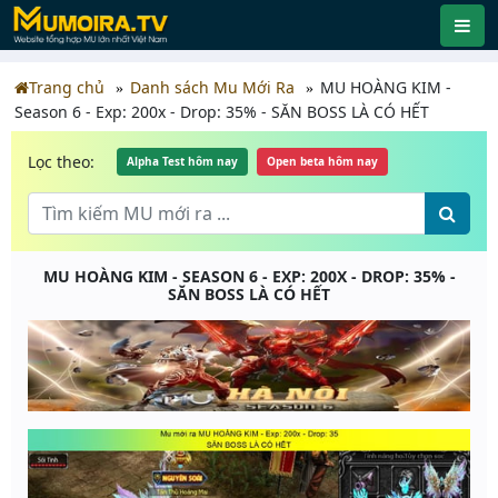
Trang chủ
Danh sách Mu Mới Ra
MU HOÀNG KIM -
Season 6 - Exp: 200x - Drop: 35% - SĂN BOSS LÀ CÓ HẾT
Lọc theo:
Alpha Test hôm nay
Open beta hôm nay
MU HOÀNG KIM - SEASON 6 - EXP: 200X - DROP: 35% -
SĂN BOSS LÀ CÓ HẾT