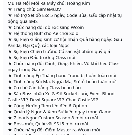
Mu Hà Nội Mới Ra Máy chủ: Hoàng Kim
★ Trang chủ: GameMu.tv
★ Hỗ trợ Set đồ Exc 5 ngày, Code Bùa, Gấu cập nhật tự
động qua SMS
★ Chức năng đổi đồ Exc sang Wcoin
★ Hệ thống Buff cho Ae chơi Solo
★ Sự kiện Giáng sinh cơ hội nhận Quà hàng ngày: Gấu
Panda, Đại Quỷ, các loại Ngọc
★ Sự kiện Chiến trường Cổ săn vật phẩm quý giá
★ Sự kiện Đấu trường Class mới
★ Chức năng đổi Cánh, Giáp, Khiên, Vũ khí theo Class
ngay trong Game
★ Tính năng Ép Thăng hạng Trang bị hoàn toàn mới
★ Tính năng Sói Ma, Ngựa Ma, Sư tử hoàn toàn mới
★ Cơ chế Cân bằng Class hoàn hảo
★ Săn Boss nhận Xu & Đồ Socket cuối, Event Blood
Castle VIP, Devil Square VIP, Chao Castle VIP
★ Cộng Hưởng Item lên đến 6 Option
★ Quản lý Ngọc & Xem Sự kiện ngay trong Game
★ 7 loại Ngọc Custom Season 8 mới ra mắt
★ Boss mới, Quái vật SS15 mới ra mắt
★ Chức năng đổi điểm Master ra Wcoin mới