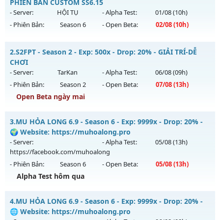
PHIÊN BẢN CUSTOM SS6.15
- Server:
HỘI TỤ
- Alpha Test:
01/08
(10h)
- Phiên Bản:
Season 6
- Open Beta:
02/08
(10h)
LỤC ĐỊA MU SS6.15 - PHIÊN BẢN CUSTOM SS6.15
2.
S2FPT - Season 2 - Exp: 500x - Drop: 20% - GIẢI TRÍ-DỄ
Mu mới ra tháng 08 2026 - Mở máy chủ
HỘI TỤ
vào 10h
CHƠI
ngày 02/08/2626
- Server:
TarKan
- Alpha Test:
06/08
(09h)
- Phiên Bản:
Season 2
- Open Beta:
07/08
(13h)
Exp: 5555x - Drop: 100%
Open Beta ngày mai
Kiểu reset: Reset In Game
Thể loại: Mu Custom thêm đồ mới
S2FPT - GIẢI TRÍ-DỄ CHƠI
3.
MU HỎA LONG 6.9 - Season 6 - Exp: 9999x - Drop: 20% -
Antihack: SPK
Mu mới ra tháng 08 2026 - Mở máy chủ
TarKan
vào 13h
🌍 Website: https://muhoalong.pro
ngày 07/08/2626
- Server:
- Alpha Test:
05/08
(13h)
https://facebook.com/muhoalong
Exp: 500x - Drop: 20%
- Phiên Bản:
Season 6
- Open Beta:
05/08
(13h)
Kiểu reset: Reset In Game
Alpha Test hôm qua
Thể loại: Mu Nguyên bản Webzen
MU HỎA LONG 6.9 - 🌍 Website: https://muhoalong.pro
Antihack: PRO
4.
MU HỎA LONG 6.9 - Season 6 - Exp: 9999x - Drop: 20% -
Mu mới ra tháng 08 2026 - Mở máy chủ
🌐 Website: https://muhoalong.pro