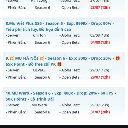
- Server:
Kim Long
- Alpha Test:
27/07
(13h)
02/08/2626
- Phiên Bản:
Season 6
- Open Beta:
28/07
(13h)
Exp: 9999x - Drop: 20%
Mu Kim Long - Ép Thăng Hạng Mới
Kiểu reset: Non Reset
8.
Mu Viêt Plus SS6 - Season 6 - Exp: 9999x - Drop: 90% -
Mu mới ra tháng 07 2026 - Mở máy chủ
Kim Long
vào 13h
Tiêu phí tích lũy, Đồ họa đỉnh cao
Thể loại: Mu Nguyên bản Webzen
ngày 28/07/2626
- Server:
Chí Tôn
- Alpha Test:
03/08
(13h)
Antihack: XShield
- Phiên Bản:
Season 6
- Open Beta:
04/08
(13h)
Exp: 200x - Drop: 35%
Kiểu reset: Reset In Game
Mu Viêt Plus SS6 - Tiêu phí tích lũy, Đồ họa đỉnh cao
9.
💥 MU HÀ NỘI 💥 - Season 6 - Exp: 300x - Drop: 20% - 🎁
Thể loại: Mu Custom thêm đồ mới
Mu mới ra tháng 08 2026 - Mở máy chủ
Chí Tôn
vào 13h
65k Point - Đồ free chỉ PK 🎁
Antihack: CheatGuard
ngày 04/08/2626
- Server:
DEVIAS
- Alpha Test:
29/07
(12h)
- Phiên Bản:
Season 6
- Open Beta:
29/07
(12h)
Exp: 9999x - Drop: 90%
Kiểu reset: Reset In Game
💥 MU HÀ NỘI 💥 - 🎁 65k Point - Đồ free chỉ PK 🎁
10.
Mu WarX - Season 6 - Exp: 400x - Drop: 20% - 60 FPS -
Thể loại: Mu Bán Đồ Full Trong Shop
Mu mới ra tháng 07 2026 - Mở máy chủ
DEVIAS
vào 12h
50K Points - Lộ Trình Dài
Antihack: Phoenix 2026
ngày 29/07/2626
- Server:
Mu WarX
- Alpha Test:
29/07
(20h)
- Phiên Bản:
Season 6
- Open Beta:
31/07
(20h)
Exp: 300x - Drop: 20%
Kiểu reset: Reset In Game
Mu WarX - 60 FPS - 50K Points - Lộ Trình Dài