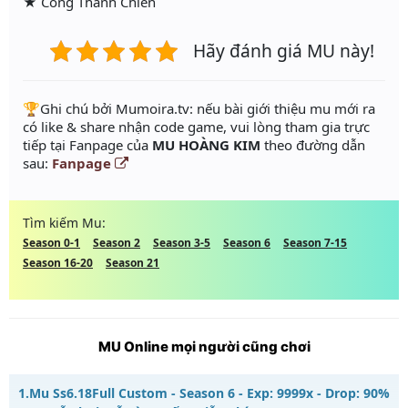
★ Công Thành Chiến
Hãy đánh giá MU này!
️🏆Ghi chú bởi Mumoira.tv: nếu bài giới thiệu mu mới ra
có like & share nhận code game, vui lòng tham gia trực
tiếp tại Fanpage của
MU HOÀNG KIM
theo đường dẫn
sau:
Fanpage
Tìm kiếm Mu:
Season 0-1
Season 2
Season 3-5
Season 6
Season 7-15
Season 16-20
Season 21
MU Online mọi người cũng chơi
1.
Mu Ss6.18Full Custom - Season 6 - Exp: 9999x - Drop: 90%