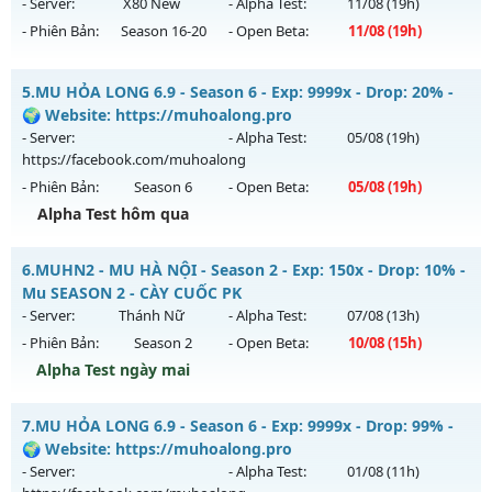
Mu mới ra tháng 08 2026 - Mở máy chủ
Hoài Niệm
vào 13h
- Server:
X80 New
- Alpha Test:
11/08
(19h)
ngày 09/08/2626
- Phiên Bản:
Season 16-20
- Open Beta:
11/08
(19h)
Exp: 500x - Drop: 50%
Top Mu Online - Max 2 acc/pc - no vip - freebies
Kiểu reset: Reset In Game
5.
MU HỎA LONG 6.9 - Season 6 - Exp: 9999x - Drop: 20% -
Mu mới ra tháng 08 2026 - Mở máy chủ
X80 New
vào 19h
🌍 Website: https://muhoalong.pro
Thể loại: Mu Nguyên bản Webzen
ngày 11/08/2626
- Server:
- Alpha Test:
05/08
(19h)
Antihack: BDCAM
https://facebook.com/muhoalong
Exp: 80x - Drop: 35%
- Phiên Bản:
Season 6
- Open Beta:
05/08
(19h)
Kiểu reset: Reset In Game
Alpha Test hôm qua
Thể loại: Mu Nguyên bản Webzen
MU HỎA LONG 6.9 - 🌍 Website: https://muhoalong.pro
Antihack: AntiShield
6.
MUHN2 - MU HÀ NỘI - Season 2 - Exp: 150x - Drop: 10% -
Mu mới ra tháng 08 2026 - Mở máy chủ
Mu SEASON 2 - CÀY CUỐC PK
https://facebook.com/muhoalong
vào 19h ngày
- Server:
Thánh Nữ
- Alpha Test:
07/08
(13h)
05/08/2626
- Phiên Bản:
Season 2
- Open Beta:
10/08
(15h)
Exp: 9999x - Drop: 20%
Alpha Test ngày mai
Kiểu reset: Non Reset
MUHN2 - MU HÀ NỘI - Mu SEASON 2 - CÀY CUỐC PK
7.
MU HỎA LONG 6.9 - Season 6 - Exp: 9999x - Drop: 99% -
Thể loại: Mu Nguyên bản Webzen
Mu mới ra tháng 08 2026 - Mở máy chủ
Thánh Nữ
vào 15h
🌍 Website: https://muhoalong.pro
Antihack: XShield
ngày 10/08/2626
- Server:
- Alpha Test:
01/08
(11h)