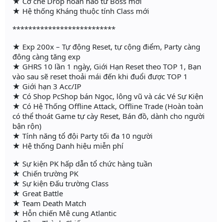
★ Cơ chế Drop hoàn hảo từ Boss mới
★ Hệ thống Kháng thuộc tính Class mới
**************************
★ Exp 200x – Tự động Reset, tự cộng điểm, Party càng
đông càng tăng exp
★ GHRS 10 lần 1 ngày, Giới Hạn Reset theo TOP 1, Bạn
vào sau sẽ reset thoải mái đến khi đuổi được TOP 1
★ Giới hạn 3 Acc/IP
★ Có Shop PcShop bán Ngọc, lông vũ và các Vé Sự Kiện
★ Có Hệ Thống Offline Attack, Offline Trade (Hoàn toàn
có thể thoát Game tự cày Reset, Bán đồ, dành cho người
bận rộn)
★ Tính năng tổ đội Party tối đa 10 người
★ Hệ thống Danh hiệu miễn phí
★ Sự kiện PK hấp dẫn tổ chức hàng tuần
★ Chiến trường PK
★ Sự kiện Đấu trường Class
★ Great Battle
★ Team Death Match
★ Hỗn chiến Mê cung Atlantic