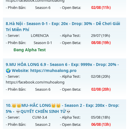
https://facebook.com/muhoalong
Exp: 150x - Drop: 10%
- Phiên Bản:
Season 6
- Open Beta:
02/08
(11h)
Kiểu reset: Reset In Game
Thể loại: Mu Nguyên bản Webzen
MU HỎA LONG 6.9 - 🌍 Website: https://muhoalong.pro
8.
Hà Nội - Season 0-1 - Exp: 20x - Drop: 30% - Dễ Chơi Giải
Antihack: IGMU.DEV
Mu mới ra tháng 08 2026 - Mở máy chủ
Trí Miễn Phí
https://facebook.com/muhoalong
vào 11h ngày
- Server:
LORENCIA
- Alpha Test:
29/07
(19h)
02/08/2626
- Phiên Bản:
Season 0-1
- Open Beta:
08/08
(19h)
Exp: 9999x - Drop: 99%
Đang Alpha Test
Kiểu reset: Non Reset
Hà Nội - Dễ Chơi Giải Trí Miễn Phí
9.
MU HỎA LONG 6.9 - Season 6 - Exp: 9999x - Drop: 20% -
Thể loại: Mu Nguyên bản Webzen
Mu mới ra tháng 08 2026 - Mở máy chủ
LORENCIA
vào 19h
🌍 Website: https://muhoalong.pro
Antihack: XShield
ngày 08/08/2626
- Server:
- Alpha Test:
02/08
(20h)
https://facebook.com/muhoalong
Exp: 20x - Drop: 30%
- Phiên Bản:
Season 6
- Open Beta:
02/08
(20h)
Kiểu reset: Reset In Game
Thể loại: Mu Nguyên bản Webzen
MU HỎA LONG 6.9 - 🌍 Website: https://muhoalong.pro
10.
👑👑MU-HẮC LONG👑👑 - Season 2 - Exp: 200x - Drop:
Antihack: gold
Mu mới ra tháng 08 2026 - Mở máy chủ
5% - 💀QUYẾT CHIẾN SINH TỬ💀
https://facebook.com/muhoalong
vào 20h ngày
- Server:
CUM-3.4
- Alpha Test:
05/08
(18h)
02/08/2626
- Phiên Bản:
Season 2
- Open Beta:
06/08
(13h)