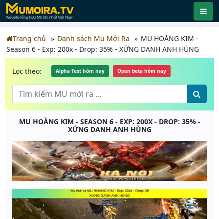
Trang chủ
Danh sách Mu Mới Ra
MU HOÀNG KIM -
Season 6 - Exp: 200x - Drop: 35% - XỨNG DANH ANH HÙNG
Lọc theo:
Alpha Test hôm nay
Open beta hôm nay
MU HOÀNG KIM - SEASON 6 - EXP: 200X - DROP: 35% -
XỨNG DANH ANH HÙNG