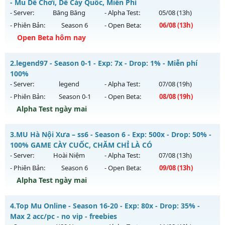
- Mu Dễ Chơi, Dễ Cày Quốc, Miễn Phí
- Server:
Băng Băng
- Alpha Test:
05/08
(13h)
- Phiên Bản:
Season 6
- Open Beta:
06/08
(13h)
Open Beta hôm nay
Mu Ss6.18Full Custom - Mu Dễ Chơi, Dễ Cày Quốc, Miễn Phí
2.
legend97 - Season 0-1 - Exp: 7x - Drop: 1% - Miễn phí
Mu mới ra tháng 08 2026 - Mở máy chủ
Băng Băng
vào 13h
100%
ngày 06/08/2626
- Server:
legend
- Alpha Test:
07/08
(19h)
- Phiên Bản:
Season 0-1
- Open Beta:
08/08
(19h)
Exp: 9999x - Drop: 90%
Alpha Test ngày mai
Kiểu reset: Reset In Game
Thể loại: Mu Custom thêm đồ mới
legend97 - Miễn phí 100%
3.
MU Hà Nội Xưa – ss6 - Season 6 - Exp: 500x - Drop: 50% -
Antihack: Gold dragon
Mu mới ra tháng 08 2026 - Mở máy chủ
legend
vào 19h
100% GAME CÀY CUỐC, CHĂM CHỈ LÀ CÓ
ngày 08/08/2626
- Server:
Hoài Niệm
- Alpha Test:
07/08
(13h)
- Phiên Bản:
Season 6
- Open Beta:
09/08
(13h)
Exp: 7x - Drop: 1%
Alpha Test ngày mai
Kiểu reset: Reset In Game
Thể loại: Mu Nguyên bản Webzen
MU Hà Nội Xưa – ss6 - 100% GAME CÀY CUỐC, CHĂM CHỈ LÀ
4.
Top Mu Online - Season 16-20 - Exp: 80x - Drop: 35% -
CÓ
Antihack: Bandicam Hack 100%
Max 2 acc/pc - no vip - freebies