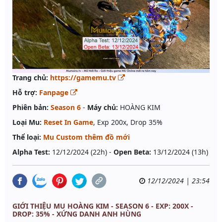
Trang chủ:
https://gamemu.tv
Hỗ trợ:
Fanpage
Phiên bản:
Season 6
-
Máy chủ:
HOÀNG KIM
Loại Mu:
Reset In Game
, Exp 200x, Drop 35%
Thể loại:
Mu Custom thêm đồ mới
Alpha Test:
12/12/2024 (22h) -
Open Beta:
13/12/2024 (13h)
12/12/2024 | 23:54
GIỚI THIỆU MU HOÀNG KIM - SEASON 6 - EXP: 200X -
DROP: 35% - XỨNG DANH ANH HÙNG