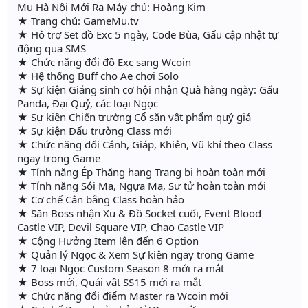
Mu Hà Nội Mới Ra Máy chủ: Hoàng Kim
★ Trang chủ: GameMu.tv
★ Hỗ trợ Set đồ Exc 5 ngày, Code Bùa, Gấu cập nhật tự
động qua SMS
★ Chức năng đổi đồ Exc sang Wcoin
★ Hệ thống Buff cho Ae chơi Solo
★ Sự kiện Giáng sinh cơ hội nhận Quà hàng ngày: Gấu
Panda, Đại Quỷ, các loại Ngọc
★ Sự kiện Chiến trường Cổ săn vật phẩm quý giá
★ Sự kiện Đấu trường Class mới
★ Chức năng đổi Cánh, Giáp, Khiên, Vũ khí theo Class
ngay trong Game
★ Tính năng Ép Thăng hạng Trang bị hoàn toàn mới
★ Tính năng Sói Ma, Ngựa Ma, Sư tử hoàn toàn mới
★ Cơ chế Cân bằng Class hoàn hảo
★ Săn Boss nhận Xu & Đồ Socket cuối, Event Blood
Castle VIP, Devil Square VIP, Chao Castle VIP
★ Cộng Hưởng Item lên đến 6 Option
★ Quản lý Ngọc & Xem Sự kiện ngay trong Game
★ 7 loại Ngọc Custom Season 8 mới ra mắt
★ Boss mới, Quái vật SS15 mới ra mắt
★ Chức năng đổi điểm Master ra Wcoin mới