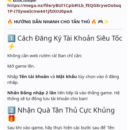
https://mega.nz/file/yBUl1Cpb#lLb_fEQG8rywOoSoq
1P-i7EyweIcnw441jfzXtU0peA
🔥
HƯỚNG DẪN NHANH CHO TÂN THỦ
🔥 🎮✨
1️⃣ Cách Đăng Ký Tài Khoản Siêu Tốc
⚡
Không cần web rườm rà! Bạn chỉ cần:
Mở game lên.
Nhập
Tên tài khoản
và
Mật khẩu
tùy chọn vào ô đăng
nhập.
Nhấn Đăng nhập 2 lần
liên tiếp là vào thẳng game. Hệ
thống sẽ tự động lưu tài khoản cho bạn!
2️⃣ Nhận Quà Tân Thủ Cực Khủng
🎁
Sau khi vào game, hãy thực hiện các bước sau để "lên