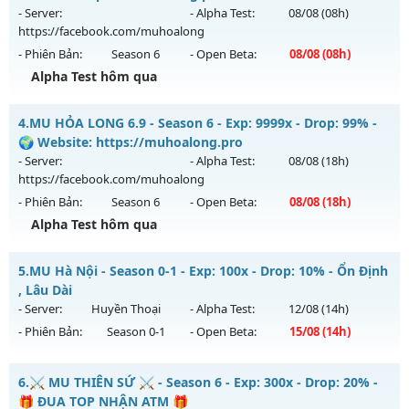
Thể loại: Mu Nguyên bản Webzen
ngày 07/08/2626
- Server:
- Alpha Test:
08/08
(08h)
Antihack: BDCAM
https://facebook.com/muhoalong
Exp: 150x - Drop: 5%
- Phiên Bản:
Season 6
- Open Beta:
08/08
(08h)
Kiểu reset: Reset In Game
Alpha Test hôm qua
Thể loại: Mu Nguyên bản Webzen
MU HỎA LONG - 🌍 Website: https://muhoalong.pro
Antihack: BDCAM
4.
MU HỎA LONG 6.9 - Season 6 - Exp: 9999x - Drop: 99% -
Mu mới ra tháng 08 2026 - Mở máy chủ
🌍 Website: https://muhoalong.pro
https://facebook.com/muhoalong
vào 08h ngày
- Server:
- Alpha Test:
08/08
(18h)
08/08/2626
https://facebook.com/muhoalong
- Phiên Bản:
Season 6
- Open Beta:
08/08
(18h)
Exp: 9999x - Drop: 99%
Alpha Test hôm qua
Kiểu reset: Non Reset
Thể loại: Mu Nguyên bản Webzen
MU HỎA LONG 6.9 - 🌍 Website: https://muhoalong.pro
5.
MU Hà Nội - Season 0-1 - Exp: 100x - Drop: 10% - Ổn Định
Antihack: XShield
Mu mới ra tháng 08 2026 - Mở máy chủ
, Lâu Dài
https://facebook.com/muhoalong
vào 18h ngày
- Server:
Huyền Thoại
- Alpha Test:
12/08
(14h)
08/08/2626
- Phiên Bản:
Season 0-1
- Open Beta:
15/08
(14h)
Exp: 9999x - Drop: 99%
MU Hà Nội - Ổn Định , Lâu Dài
Kiểu reset: Non Reset
6.
⚔️ MU THIÊN SỨ ⚔️ - Season 6 - Exp: 300x - Drop: 20% -
Mu mới ra tháng 08 2026 - Mở máy chủ
Huyền Thoại
vào
🎁 ĐUA TOP NHẬN ATM 🎁
Thể loại: Mu Nguyên bản Webzen