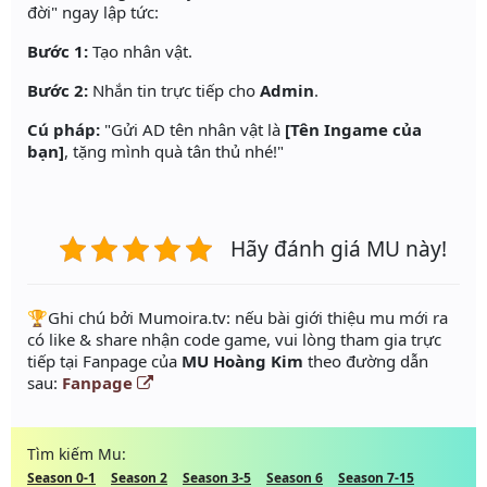
đời" ngay lập tức:
Bước 1:
Tạo nhân vật.
Bước 2:
Nhắn tin trực tiếp cho
Admin
.
Cú pháp:
"Gửi AD tên nhân vật là
[Tên Ingame của
bạn]
, tặng mình quà tân thủ nhé!"
Hãy đánh giá MU này!
️🏆Ghi chú bởi Mumoira.tv: nếu bài giới thiệu mu mới ra
có like & share nhận code game, vui lòng tham gia trực
tiếp tại Fanpage của
MU Hoàng Kim
theo đường dẫn
sau:
Fanpage
Tìm kiếm Mu:
Season 0-1
Season 2
Season 3-5
Season 6
Season 7-15