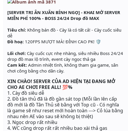
[SERVER TRI ÂN XUÂN BÍNH NGỌ] - KHAI MỞ SERVER
MIỄN PHÍ 100% - BOSS 24/24 Drop đồ MAX
Tiêu chí:
Không bán đồ - Cày là có tất cả! - Cày cuốc siêu
dễ
Đồ hoạ:
120FPS MƯỢT MÀ! ĐỈNH CAO PK! 🛡️
Lối chơi:
Cày cuốc cực nhẹ nhàng, siêu nhiều Boss 24/24
drop đồ max lộ trình, event cày ngọc thả ga
Cam kết:
Admin nhiệt tình, không tham gia game, sân
chơi công bằng cho dân cày.
XIN CHÀO! SERVER CỦA AD HIỆN TẠI ĐANG MỞ
CHO AE CHƠI FREE ALL! 💯
%
1. Cày đồ siêu dễ
2. Đồ tân thủ đã là đồ gần sát top (Mỗi lần lên cấp
đồ mới là đồ Tân Thủ sẽ bằng với Top cũ - Có nghĩa
là game sẽ như reset mới hoàn toàn ---> Cỏ lúa bằng
nhau nên AE vào sau sẽ không bị thiệt)
3. Ngọc drop rất nhiều
4. WC cũng drop rất rất nhiều bao xài thả gas