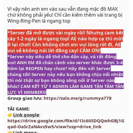
Vì vậy nên anh em vào sau vẫn đang mặc đồ MAX
chứ không phải yếu! Chỉ cần kiếm thêm vài trang bị
Wing-Ring-Pen
là ngang top
*Server đã mở được vài ngày rồi! Nhưng cam kết
cày 1-2 ngày là ngang top!
AE nào hợp cạ thì mời
ở lại chơi! Còn không chơi xin vui lòng rời đi, AE
vui vẻ không nói lời đắng cay! CẢM ƠN!
*Server này siêu dễ thở cho dân cày, và rất đông
vui! ANH EM đã chán cảnh vào server khác được 3-4
hôm lại REOPEN hay chưa? Hãy đến với Server
chúng tôi! Server này nếu bạn không chịu nổi nhiệt
thì nói thật sự bạn không sống nổi ở Server nào
khác! CAM KẾT TỪ 1 ADMIN LÀM GAME TẬN TÂM TẬN
LỰC VÌ MEMBERS!
Group giao lưu:
https://zalo.me/g/rummya778
TẢI GAME:
👉
Link google
:
https://drive.google.com/file/d/1Ic60SDQQwhGBj1G
qad-OaSrZaNAvs5w5/view?usp=drive_link
👉
Link mega
: