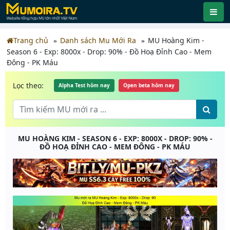
Trang chủ
Danh sách Mu Mới Ra
MU Hoàng Kim -
Season 6 - Exp: 8000x - Drop: 90% - Đồ Hoạ Đỉnh Cao - Mem
Đông - PK Máu
Lọc theo:
Alpha Test hôm nay
Open beta hôm nay
MU HOÀNG KIM - SEASON 6 - EXP: 8000X - DROP: 90% -
ĐỒ HOẠ ĐỈNH CAO - MEM ĐÔNG - PK MÁU