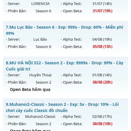
14h ngày 15/08/2626
- Server:
LORENCIA
- Alpha Test:
31/07
(14h)
Antihack: XShield
- Phiên Bản:
Season 6
- Open Beta:
31/07
(19h)
Exp: 100x - Drop: 10%
Kiểu reset: Reset In Game
⚔️ MU THIÊN SỨ ⚔️ - 🎁 ĐUA TOP NHẬN ATM 🎁
7.
Mu Lục Bảo - Season 6 - Exp: 999x - Drop: 60% - Miễn phí
Thể loại: Mu Nguyên bản Webzen
Mu mới ra tháng 07 2026 - Mở máy chủ
LORENCIA
vào 19h
99%
Antihack: ICM
ngày 31/07/2626
- Server:
Lục Bảo
- Alpha Test:
04/08
(19h)
- Phiên Bản:
Season 6
- Open Beta:
05/08
(13h)
Exp: 300x - Drop: 20%
Kiểu reset: Reset In Game
Mu Lục Bảo - Miễn phí 99%
8.
MU HÀ NỘI SS2 - Season 2 - Exp: 9999x - Drop: 99% - Cày
Thể loại: Mu Nguyên bản Webzen
Mu mới ra tháng 08 2026 - Mở máy chủ
Lục Bảo
vào 13h
Cuốc giải trí
Antihack: BDCAM
ngày 05/08/2626
- Server:
Huyền Thoại
- Alpha Test:
01/08
(14h)
- Phiên Bản:
Season 2
- Open Beta:
08/08
(20h)
Exp: 999x - Drop: 60%
Open Beta hôm qua
Kiểu reset: Non Reset
Thể loại: Mu Custom thêm đồ mới
MU HÀ NỘI SS2 - Cày Cuốc giải trí
9.
Muhanoi2-Classic - Season 2 - Exp: 5x - Drop: 10% - Lối
Antihack: SharkAnti
Mu mới ra tháng 08 2026 - Mở máy chủ
Huyền Thoại
vào
chơi cày cuốc Classic đồ chuẩn
20h ngày 08/08/2626
- Server:
Muhanoi2-Classic
- Alpha Test:
02/08
(17h)
- Phiên Bản:
Season 2
- Open Beta:
08/08
(10h)
Exp: 9999x - Drop: 99%
Open Beta hôm qua