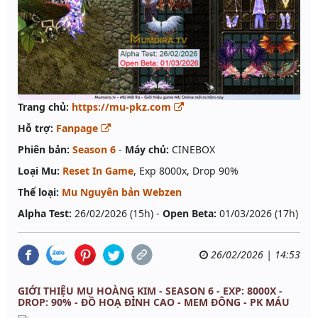
Trang chủ:
https://mu-pkz.com
Hỗ trợ:
Fanpage
Phiên bản:
Season 6
-
Máy chủ:
CINEBOX
Loại Mu:
Reset In Game
, Exp 8000x, Drop 90%
Thể loại:
Mu Nguyên bản Webzen
Alpha Test:
26/02/2026 (15h) -
Open Beta:
01/03/2026 (17h)
26/02/2026 | 14:53
GIỚI THIỆU MU HOÀNG KIM - SEASON 6 - EXP: 8000X -
DROP: 90% - ĐỒ HOẠ ĐỈNH CAO - MEM ĐÔNG - PK MÁU