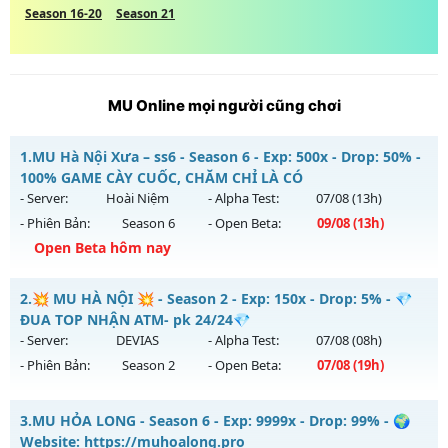
Season 16-20
Season 21
MU Online mọi người cũng chơi
1.
MU Hà Nội Xưa – ss6 - Season 6 - Exp: 500x - Drop: 50% -
100% GAME CÀY CUỐC, CHĂM CHỈ LÀ CÓ
- Server:
Hoài Niệm
- Alpha Test:
07/08
(13h)
- Phiên Bản:
Season 6
- Open Beta:
09/08
(13h)
Open Beta hôm nay
MU Hà Nội Xưa – ss6 - 100% GAME CÀY CUỐC, CHĂM CHỈ LÀ
2.
💥 MU HÀ NỘI 💥 - Season 2 - Exp: 150x - Drop: 5% - 💎
CÓ
ĐUA TOP NHẬN ATM- pk 24/24💎
Mu mới ra tháng 08 2026 - Mở máy chủ
Hoài Niệm
vào 13h
- Server:
DEVIAS
- Alpha Test:
07/08
(08h)
ngày 09/08/2626
- Phiên Bản:
Season 2
- Open Beta:
07/08
(19h)
Exp: 500x - Drop: 50%
💥 MU HÀ NỘI 💥 - 💎 ĐUA TOP NHẬN ATM- pk 24/24💎
Kiểu reset: Reset In Game
3.
MU HỎA LONG - Season 6 - Exp: 9999x - Drop: 99% - 🌍
Mu mới ra tháng 08 2026 - Mở máy chủ
DEVIAS
vào 19h
Website: https://muhoalong.pro