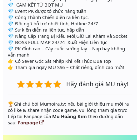
💎 CAM KẾT TỪ BQT MU
💎 Event PK được tổ chức hàng tuần
💎 Công Thành Chiến diễn ra liên tục.
💎 Đội ngũ hỗ trợ nhiệt tình, Hotline 24/7
💎 Sự kiện diễn ra liên tục, hấp dẫn
💎 Nâng Cấp Trang Bị Kiểu Mới,Giữ Lại Khảm Và Socket
💎 BOSS FULL MAP 24/24 Xuất Hiện Liên Tục
💎 PK đỉnh cao – Cày cuốc sướng tay – Nạp hay không
vẫn mạnh!
👉 Có Sever Góc Sát Nhập Khi Kết Thúc Đua Top
👉 Tham gia ngay MU SS6 – Chất riêng, đỉnh cao mới!
Hãy đánh giá MU này!
️🏆Ghi chú bởi Mumoira.tv: nếu bài giới thiệu mu mới ra
có like & share nhận code game, vui lòng tham gia trực
tiếp tại Fanpage của
Mu Hoàng Kim
theo đường dẫn
sau:
Fanpage