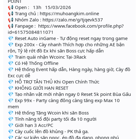
POINT
📢 Open : 13h 15/03/2026
📢 Trang chủ : https://muhoangkim.online
📢 Nhóm Zalo : https://zalo.me/g/tjqevk537
📢 Fanpage : https://www.facebook.com/profile.php?
id=61575084811071
💎 Reset Auto inGame - Tự động reset ngay trong game
💎 Exp 200x - Cày nhanh Thích hợp cho những AE bận
rộn, Tỷ lệ rớt đồ Ex khi săn Boss cực hấp dẫn
💎 Train quái nhận Wcoinc Tại-3Rack
💎 Có Hệ Thống Offline
💎 Hệ thống Event hấp dẫn, Hàng ngày, hàng giờ, Cày đồ
Exc cực dễ
💎 HỖ TRỢ TÂN THỦ Khi Open Chính Thức
💎 KHÔNG GIỚI HẠN RESET
💎 Tạo nhân vật mới nhận ngay 0 Reset 5k point Bùa Gấu
💎 Exp 99x - Party càng đông càng tăng exp Max 10
mem
💎 Hệ thống Tặng Wcoin khi săn Boss
💎 Tính năng tổ đội party tối đa 10 người
💎 Giới hạn 3 Acc/PC
💎 Cày cuốc lên đồ khủng - PK thả ga.
💎 Các sự kiện săn ngọc, ép đồ đa dạng, phong phú