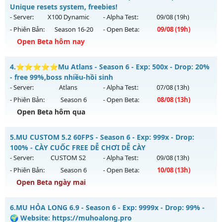
Thể loại: Mu Nguyên bản Webzen
Mu mới ra tháng 08 2026 - Mở máy chủ
X80 New
vào 19h
Unique resets system, freebies!
Antihack: VietGuard
ngày 11/08/2626
- Server:
X100 Dynamic
- Alpha Test:
09/08
(19h)
- Phiên Bản:
Season 16-20
- Open Beta:
09/08
(19h)
Exp: 80x - Drop: 35%
Open Beta hôm nay
Kiểu reset: Reset In Game
Thể loại: Mu Nguyên bản Webzen
Luminous Mu - Unique resets system, freebies!
4.
⭐⭐⭐⭐⭐Mu Atlans - Season 6 - Exp: 500x - Drop: 20%
Antihack: AntiShield
Mu mới ra tháng 08 2026 - Mở máy chủ
X100 Dynamic
vào
- free 99%,boss nhiều-hồi sinh
19h ngày 09/08/2626
- Server:
Atlans
- Alpha Test:
07/08
(13h)
- Phiên Bản:
Season 6
- Open Beta:
08/08
(13h)
Exp: 100x - Drop: 30%
Open Beta hôm qua
Kiểu reset: Reset In Game
Thể loại: Mu Nguyên bản Webzen
⭐⭐⭐⭐⭐Mu Atlans - free 99%,boss nhiều-hồi sinh
5.
MU CUSTOM 5.2 60FPS - Season 6 - Exp: 999x - Drop:
Antihack: Yes
Mu mới ra tháng 08 2026 - Mở máy chủ
Atlans
vào 13h
100% - CÀY CUỐC FREE DỄ CHƠI DỄ CÀY
ngày 08/08/2626
- Server:
CUSTOM S2
- Alpha Test:
09/08
(13h)
- Phiên Bản:
Season 6
- Open Beta:
10/08
(13h)
Exp: 500x - Drop: 20%
Open Beta ngày mai
Kiểu reset: Reset In Game
Thể loại: Mu Nguyên bản Webzen
MU CUSTOM 5.2 60FPS - CÀY CUỐC FREE DỄ CHƠI DỄ CÀY
6.
MU HỎA LONG 6.9 - Season 6 - Exp: 9999x - Drop: 99% -
Antihack: chống hack 99%
Mu mới ra tháng 08 2026 - Mở máy chủ
CUSTOM S2
vào 13h
🌍 Website: https://muhoalong.pro