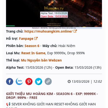
Trang chủ:
https://muhoangkim.online/
Hỗ trợ:
Fanpage
Phiên bản:
Season 6
-
Máy chủ:
Hoài Niệm
Loại Mu:
Reset In Game
, Exp 99999x, Drop 999%
Thể loại:
Mu Nguyên bản Webzen
Alpha Test:
15/03/2026 (12h) -
Open Beta:
15/03/2026 (13h)
13/03/2026 | 12:02
GIỚI THIỆU MU HOÀNG KIM - SEASON 6 - EXP: 99999X -
DROP: 999% - FREE
📢 SEVER KHÔNG GIỚI HẠN RESET-KHÔNG GIỚI HẠN