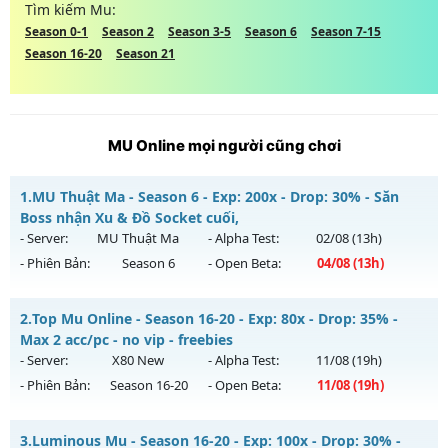
Tìm kiếm Mu:
Season 0-1
Season 2
Season 3-5
Season 6
Season 7-15
Season 16-20
Season 21
MU Online mọi người cũng chơi
1.
MU Thuật Ma - Season 6 - Exp: 200x - Drop: 30% - Săn
Boss nhận Xu & Đồ Socket cuối,
- Server:
MU Thuật Ma
- Alpha Test:
02/08
(13h)
- Phiên Bản:
Season 6
- Open Beta:
04/08
(13h)
MU Thuật Ma - Săn Boss nhận Xu & Đồ Socket cuối,
2.
Top Mu Online - Season 16-20 - Exp: 80x - Drop: 35% -
Mu mới ra tháng 08 2026 - Mở máy chủ
MU Thuật Ma
vào
Max 2 acc/pc - no vip - freebies
13h ngày 04/08/2626
- Server:
X80 New
- Alpha Test:
11/08
(19h)
- Phiên Bản:
Season 16-20
- Open Beta:
11/08
(19h)
Exp: 200x - Drop: 30%
Kiểu reset: Reset In Game
Top Mu Online - Max 2 acc/pc - no vip - freebies
3.
Luminous Mu - Season 16-20 - Exp: 100x - Drop: 30% -