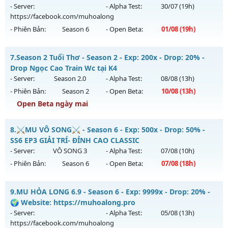
ngày 10/08/2626
- Server:
- Alpha Test:
30/07
(19h)
https://facebook.com/muhoalong
Exp: 999x - Drop: 100%
- Phiên Bản:
Season 6
- Open Beta:
01/08
(19h)
Kiểu reset: Reset In Game
Thể loại: Mu Custom thêm đồ mới
MU HỎA LONG 6.9 - 🌍 Website: https://muhoalong.pro
7.
Season 2 Tuổi Thơ - Season 2 - Exp: 200x - Drop: 20% -
Antihack: XShield
Mu mới ra tháng 08 2026 - Mở máy chủ
Drop Ngọc Cao Train Wc tại K4
https://facebook.com/muhoalong
vào 19h ngày
- Server:
Season 2.0
- Alpha Test:
08/08
(13h)
01/08/2626
- Phiên Bản:
Season 2
- Open Beta:
10/08
(13h)
Exp: 9999x - Drop: 99%
Open Beta ngày mai
Kiểu reset: Non Reset
Season 2 Tuổi Thơ - Drop Ngọc Cao Train Wc tại K4
8.
⚔️MU VÔ SONG⚔️ - Season 6 - Exp: 500x - Drop: 50% -
Thể loại: Mu Nguyên bản Webzen
Mu mới ra tháng 08 2026 - Mở máy chủ
Season 2.0
vào 13h
SS6 EP3 GIẢI TRÍ- ĐỈNH CAO CLASSIC
Antihack: XShield
ngày 10/08/2626
- Server:
VÔ SONG 3
- Alpha Test:
07/08
(10h)
- Phiên Bản:
Season 6
- Open Beta:
07/08
(18h)
Exp: 200x - Drop: 20%
Kiểu reset: Reset In Game
⚔️MU VÔ SONG⚔️ - SS6 EP3 GIẢI TRÍ- ĐỈNH CAO CLASSIC
9.
MU HỎA LONG 6.9 - Season 6 - Exp: 9999x - Drop: 20% -
Thể loại: Mu Bán Đồ Full Trong Shop
Mu mới ra tháng 08 2026 - Mở máy chủ
VÔ SONG 3
vào 18h
🌍 Website: https://muhoalong.pro
Antihack: GameGuard
ngày 07/08/2626
- Server:
- Alpha Test:
05/08
(13h)
https://facebook.com/muhoalong
Exp: 500x - Drop: 50%